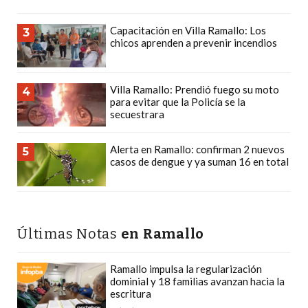
CÓMO
FUNCIONA:
Capacitación en Villa Ramallo: Los
3
chicos aprenden a prevenir incendios
CREAR
TIENDAS
ONLINE
Villa Ramallo: Prendió fuego su moto
4
CON
para evitar que la Policía se la
secuestrara
PEDIDOS
POR
Alerta en Ramallo: confirman 2 nuevos
5
WHATSAPP
casos de dengue y ya suman 16 en total
TIENDA
ONLINE
GRATIS
EN
Últimas Notas
en Ramallo
ARGENTINA:
CHANGUITO.COM.AR
Ramallo impulsa la regularización
dominial y 18 familias avanzan hacia la
VS
escritura
OTRAS