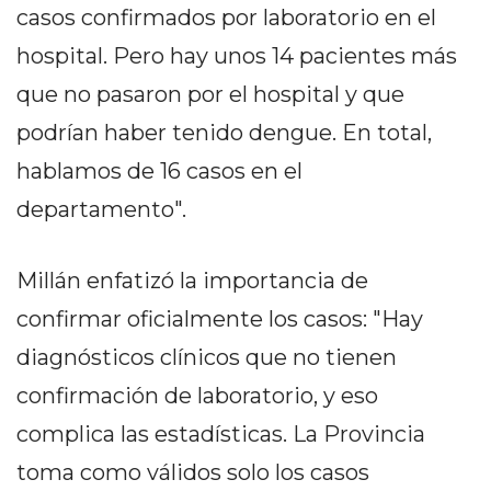
DELIVERIES
casos confirmados por laboratorio en el
CÓMO ORGANIZAR LOS
hospital. Pero hay unos 14 pacientes más
que no pasaron por el hospital y que
PEDIDOS DE DELIVERY
podrían haber tenido dengue. En total,
POR WHATSAPP SIN QUE
hablamos de 16 casos en el
SE TE PIERDA NINGUNO
departamento".
Millán enfatizó la importancia de
confirmar oficialmente los casos: "Hay
AYUDA
TÉRMINOS
diagnósticos clínicos que no tienen
Y
confirmación de laboratorio, y eso
CONDICIONES
complica las estadísticas. La Provincia
POLÍTICAS
toma como válidos solo los casos
DE