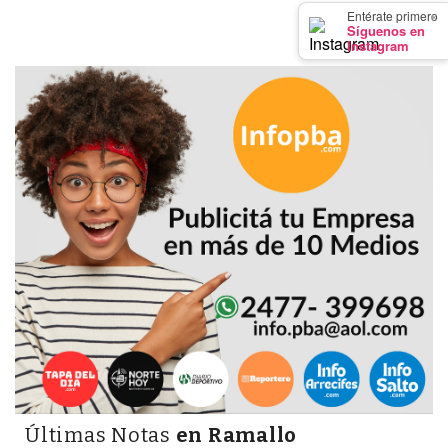
×
GIMNASIO
Entérate primero
Síguenos en
DE
Instagram
PERGAMINO
LOS
MEJORES
PRECIOS
EN
SUPLEMENTOS
DEPORTIVOS
EN
PERGAMINO
SUPLEMENTOS
DEPORTIVOS
EN
PERGAMINO:
LOS
Últimas Notas
en Ramallo
MEJORES