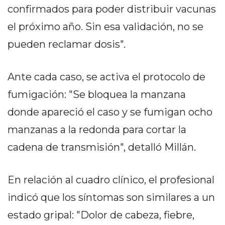
PRIVACIDAD
confirmados para poder distribuir vacunas
MAPA
el próximo año. Sin esa validación, no se
DEL
pueden reclamar dosis".
SITIO
DIARIO
TAPA
Ante cada caso, se activa el protocolo de
DEL
fumigación: "Se bloquea la manzana
DIA
donde apareció el caso y se fumigan ocho
DIARIO
REPORTERO
manzanas a la redonda para cortar la
DIARIO
cadena de transmisión", detalló Millán.
DEPORTIVO
GRUPO
En relación al cuadro clínico, el profesional
DE
MEDIOS
indicó que los síntomas son similares a un
INFOPBA
estado gripal: "Dolor de cabeza, fiebre,
PUBLICITÁ