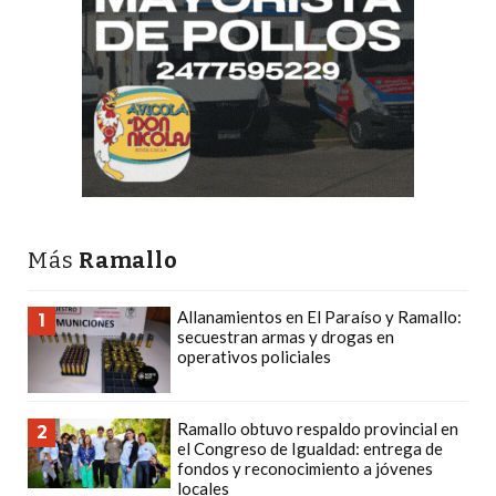
DEPORTIVOS
EN
PERGAMINO:
DÓNDE
COMPRAR
PROTEÍNA,
CREATINA
Y
PRE
Más
Ramallo
ENTRENO
CON
Allanamientos en El Paraíso y Ramallo:
1
secuestran armas y drogas en
ASESORAMIENTO
operativos policiales
PROFESIONAL
QUÉ
ES
Ramallo obtuvo respaldo provincial en
2
el Congreso de Igualdad: entrega de
CHANGUITO.COM.AR
fondos y reconocimiento a jóvenes
Y
locales