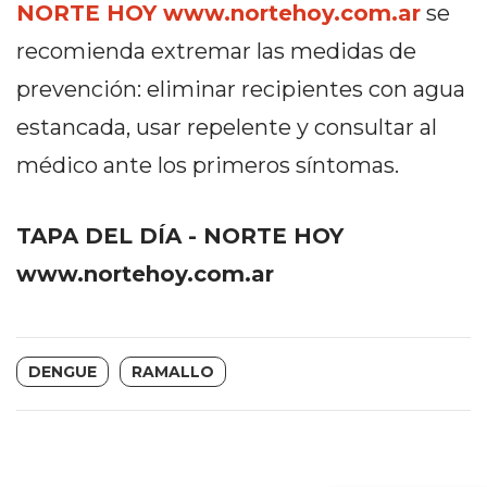
Y
NORTE HOY www.nortehoy.com.ar
se
CAMPANA
recomienda extremar las medidas de
NOTICIAS
prevención: eliminar recipientes con agua
DE
ZÁRATE
estancada, usar repelente y consultar al
NOTICIAS
médico ante los primeros síntomas.
DE
CAMPANA
TAPA DEL DÍA - NORTE HOY
EXALTACIÓN
DE
www.nortehoy.com.ar
LA
CRUZ
COLÓN
DENGUE
RAMALLO
(BUENOS
AIRES)
EL
MEJOR