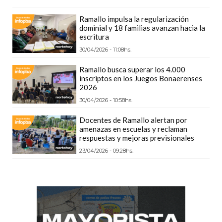
PRECIOS
Ramallo impulsa la regularización
WHEY
dominial y 18 familias avanzan hacia la
PROTEIN
escritura
EN
30/04/2026 - 11:08hs.
PERGAMINO:
Ramallo busca superar los 4.000
DÓNDE
inscriptos en los Juegos Bonaerenses
COMPRAR
2026
EL
30/04/2026 - 10:58hs.
MEJOR
Docentes de Ramallo alertan por
GIMNASIO
amenazas en escuelas y reclaman
respuestas y mejoras previsionales
DE
PERGAMINO
23/04/2026 - 09:28hs.
CREAR
TIENDA
ONLINE
GRATIS
SUPLEMENTOS