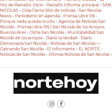
Y
Voz de Ramallo: Inicio
-
Ramallo Informa: principal
-
SAN
DELIVERIES
NICOLAS – Cosa Cierta Sitio de noticias
-
San Nicolas
News – Periodismo sin agenda
-
Prensa Libre SN -
CREAR
Porque nada queda oculto
-
Agencia de Noticias San
UNA
Nicolás
-
Prensa Libre SN | San Nicolás de los Arroyos,
TIENDA
Buenos Aires
-
Clima San Nicolás
-
Municipalidad San
ONLINE:
Nicolás de los arroyos
-
Diario la Verdad
-
Diario
¿CUÁL
Democracia San Nicolás
-
Noticias de San Nicolas —
Opinando San Nicolás
-
El Informante
-
EL NORTE -
ES
Noticias de San Nicolás
-
Últimas Noticias de San Nicolas
-
LA
MEJOR
PLATAFORMA?
CHANGUITO.COM.AR,
LA
TIENDA
ONLINE
ARGENTINA
QUE