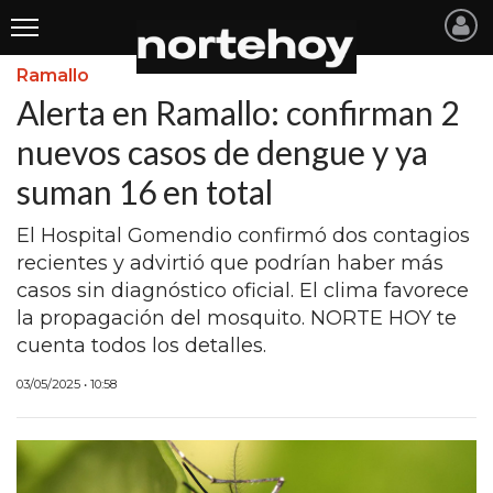
Ramallo
Últimas
Alerta en Ramallo: confirman 2
Noticias
nuevos casos de dengue y ya
suman 16 en total
INICIO
NOTICIAS RECIENTES
El Hospital Gomendio confirmó dos contagios
recientes y advirtió que podrían haber más
SAN NICOLAS
casos sin diagnóstico oficial. El clima favorece
la propagación del mosquito. NORTE HOY te
RAMALLO
cuenta todos los detalles.
SAN PEDRO
03/05/2025 • 10:58
PROVINCIA
PAIS