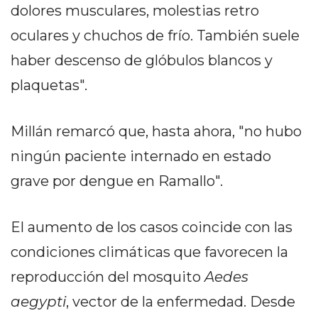
dolores musculares, molestias retro
EN
NORTE
oculares y chuchos de frío. También suele
HOY
haber descenso de glóbulos blancos y
HORA
plaquetas".
CLAVE
PERGAMINO
NOTICIAS
Millán remarcó que, hasta ahora, "no hubo
ROJAS
ningún paciente internado en estado
VIRTUAL
grave por dengue en Ramallo".
NOTICIAS
DE
El aumento de los casos coincide con las
ARRECIFES
NOTICIAS
condiciones climáticas que favorecen la
DE
reproducción del mosquito
Aedes
SALTO
aegypti
, vector de la enfermedad. Desde
ZÁRATE