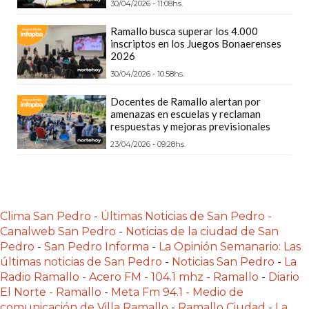
30/04/2026 - 11:08hs.
PLATAFORMAS
DE
Ramallo busca superar los 4.000
inscriptos en los Juegos Bonaerenses
VENTA
2026
POR
30/04/2026 - 10:58hs.
WHATSAPP
CÓMO
Docentes de Ramallo alertan por
amenazas en escuelas y reclaman
RECIBIR
respuestas y mejoras previsionales
PEDIDOS
23/04/2026 - 09:28hs.
DE
COMIDA
POR
WHATSAPP:
Clima San Pedro
-
Últimas Noticias de San Pedro -
LA
Canalweb San Pedro
-
Noticias de la ciudad de San
GUÍA
Pedro
-
San Pedro Informa
-
La Opinión Semanario: Las
últimas noticias de San Pedro
-
Noticias San Pedro
-
La
DEFINITIVA
Radio Ramallo - Acero FM - 104.1 mhz - Ramallo
-
Diario
PARA
El Norte - Ramallo
-
Meta Fm 94.1 - Medio de
RESTAURANTES
comunicación de Villa Ramallo
-
Ramallo Ciudad
-
La