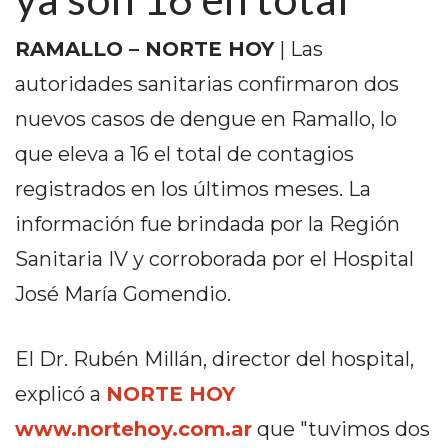
PEDIDOS POR WHATSAPP
RAMALLO – NORTE HOY
| Las
TIENDA ONLINE GRATIS
autoridades sanitarias confirmaron dos
EN ARGENTINA:
nuevos casos de dengue en Ramallo, lo
CHANGUITO.COM.AR VS
que eleva a 16 el total de contagios
OTRAS PLATAFORMAS DE
registrados en los últimos meses. La
VENTA POR WHATSAPP
información fue brindada por la Región
CÓMO RECIBIR PEDIDOS
Sanitaria IV y corroborada por el Hospital
José María Gomendio.
DE COMIDA POR
WHATSAPP: LA GUÍA
El Dr. Rubén Millán, director del hospital,
DEFINITIVA PARA
explicó a
NORTE HOY
RESTAURANTES Y
www.nortehoy.com.ar
que "tuvimos dos