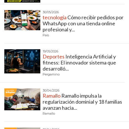
PEDIDOS POR WHATSAPP
30/05/2026
TIENDA ONLINE GRATIS
tecnología
Cómo recibir pedidos por
WhatsApp con una tienda online
EN ARGENTINA:
profesional y...
Pais
CHANGUITO.COM.AR VS
OTRAS PLATAFORMAS DE
19/05/2026
Deportes
Inteligencia Artificial y
VENTA POR WHATSAPP
fitness: El innovador sistema que
desarrolló...
CÓMO RECIBIR PEDIDOS
Pergamino
DE COMIDA POR
30/04/2026
Ramallo
Ramallo impulsa la
WHATSAPP: LA GUÍA
regularización dominial y 18 familias
avanzan hacia...
DEFINITIVA PARA
Ramallo
RESTAURANTES Y