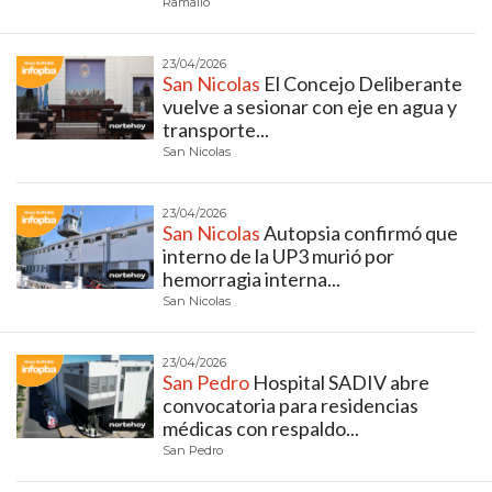
Ramallo
EN
NORTE
23/04/2026
HOY
San Nicolas
El Concejo Deliberante
vuelve a sesionar con eje en agua y
HORA
transporte...
CLAVE
San Nicolas
PERGAMINO
NOTICIAS
23/04/2026
ROJAS
San Nicolas
Autopsia confirmó que
interno de la UP3 murió por
VIRTUAL
hemorragia interna...
NOTICIAS
San Nicolas
DE
ARRECIFES
23/04/2026
NOTICIAS
San Pedro
Hospital SADIV abre
convocatoria para residencias
DE
médicas con respaldo...
SALTO
San Pedro
ZÁRATE