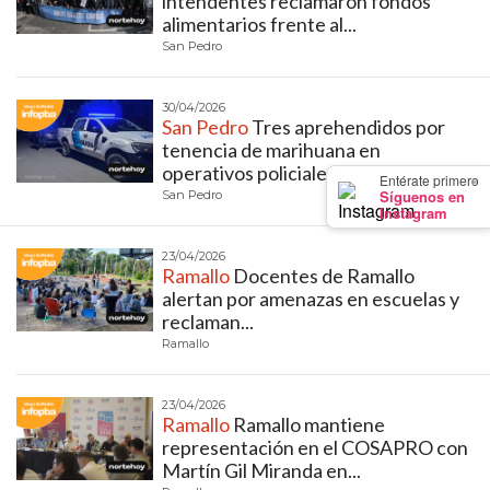
intendentes reclamaron fondos
PRIVACIDAD
alimentarios frente al...
MAPA
San Pedro
DEL
SITIO
30/04/2026
San Pedro
Tres aprehendidos por
DIARIO
tenencia de marihuana en
TAPA
operativos policiales en...
×
Entérate primero
DEL
Síguenos en
San Pedro
Instagram
DIA
DIARIO
23/04/2026
REPORTERO
Ramallo
Docentes de Ramallo
alertan por amenazas en escuelas y
DIARIO
reclaman...
DEPORTIVO
Ramallo
GRUPO
DE
23/04/2026
MEDIOS
Ramallo
Ramallo mantiene
representación en el COSAPRO con
INFOPBA
Martín Gil Miranda en...
PUBLICITÁ