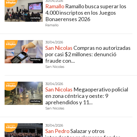
30/04/2026
DELIVERIES
Ramallo
Ramallo busca superar los
4.000 inscriptos en los Juegos
CÓMO ORGANIZAR LOS
Bonaerenses 2026
Ramallo
PEDIDOS DE DELIVERY
POR WHATSAPP SIN QUE
30/04/2026
San Nicolas
Compras no autorizadas
SE TE PIERDA NINGUNO
por casi $2 millones: denunció
fraude con...
San Nicolas
30/04/2026
San Nicolas
Megaoperativo policial
AYUDA
en zona céntrica y oeste: 9
TÉRMINOS
aprehendidos y 11...
Y
San Nicolas
CONDICIONES
POLÍTICAS
30/04/2026
San Pedro
Salazar y otros
DE