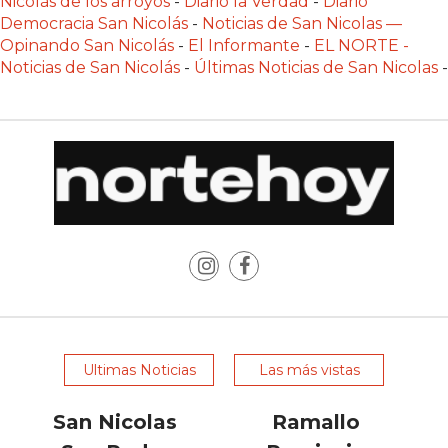
Nicolás de los arroyos
-
Diario la Verdad
-
Diario
GIMNASIO
Democracia San Nicolás
-
Noticias de San Nicolas —
DE
Opinando San Nicolás
-
El Informante
-
EL NORTE -
PERGAMINO
Noticias de San Nicolás
-
Últimas Noticias de San Nicolas
-
LOS
MEJORES
PRECIOS
EN
SUPLEMENTOS
DEPORTIVOS
EN
PERGAMINO
SUPLEMENTOS
DEPORTIVOS
EN
Ultimas Noticias
Las más vistas
PERGAMINO:
LOS
San Nicolas
Ramallo
MEJORES