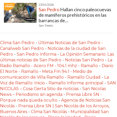
Y
23/04/2026
CAMPANA
San Pedro
Hallan cinco paleocuevas
de mamíferos prehistóricos en las
NOTICIAS
barrancas de...
DE
San Pedro
ZÁRATE
NOTICIAS
Clima San Pedro
-
Últimas Noticias de San Pedro -
DE
Canalweb San Pedro
-
Noticias de la ciudad de San
CAMPANA
Pedro
-
San Pedro Informa
-
La Opinión Semanario: Las
EXALTACIÓN
últimas noticias de San Pedro
-
Noticias San Pedro
-
La
DE
Radio Ramallo - Acero FM - 104.1 mhz - Ramallo
-
Diario
El Norte - Ramallo
-
Meta Fm 94.1 - Medio de
LA
comunicación de Villa Ramallo
-
Ramallo Ciudad
-
La
CRUZ
Voz de Ramallo: Inicio
-
Ramallo Informa: principal
-
SAN
COLÓN
NICOLAS – Cosa Cierta Sitio de noticias
-
San Nicolas
(BUENOS
News – Periodismo sin agenda
-
Prensa Libre SN -
AIRES)
Porque nada queda oculto
-
Agencia de Noticias San
Nicolás
-
Prensa Libre SN | San Nicolás de los Arroyos,
EL
Buenos Aires
-
Clima San Nicolás
-
Municipalidad San
MEJOR