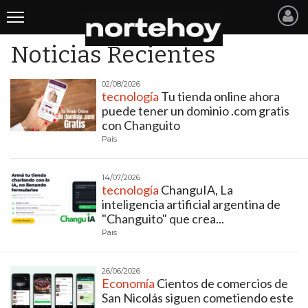
Noticias Recientes
Últimas
Noticias
02/08/2026
tecnología
Tu tienda online ahora
puede tener un dominio .com gratis
INICIO
con Changuito
Pais
NOTICIAS RECIENTES
SAN NICOLAS
14/07/2026
tecnología
ChanguIA, La
RAMALLO
inteligencia artificial argentina de
"Changuito" que crea...
SAN PEDRO
Pais
PROVINCIA
26/06/2026
PAIS
Economía
Cientos de comercios de
San Nicolás siguen cometiendo este