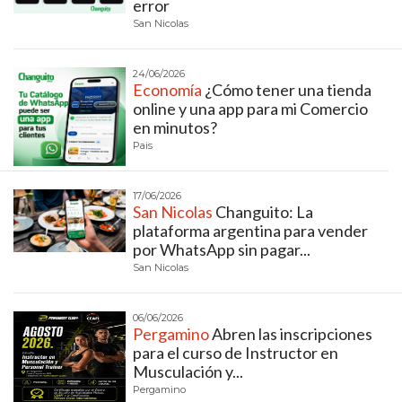
ECONOMÍA Y NEGOCIOS
error
San Nicolas
ULTIMAS NOTICIAS
TEMAS DESTACADOS
24/06/2026
Economía
¿Cómo tener una tienda
online y una app para mi Comercio
TECNOLOGÍA
en minutos?
Pais
SERVICIOS
17/06/2026
PRONÓSTICO
San Nicolas
Changuito: La
plataforma argentina para vender
HORÓSCOPO
por WhatsApp sin pagar...
San Nicolas
QUÉ ES
CHANGUITO.COM.AR Y
06/06/2026
Pergamino
Abren las inscripciones
CÓMO FUNCIONA: CREAR
para el curso de Instructor en
Musculación y...
TIENDAS ONLINE CON
Pergamino