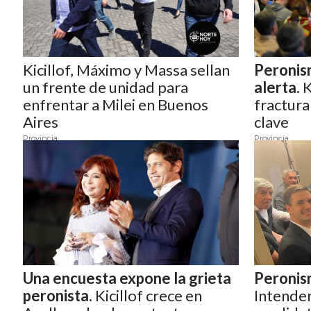
CÓMO ORGANIZAR LOS
PEDIDOS DE DELIVERY POR
WHATSAPP SIN QUE SE TE
Kicillof, Máximo y Massa sellan
Peronis
un frente de unidad para
alerta.
K
PIERDA NINGUNO
enfrentar a Milei en Buenos
fractura
Aires
clave
Provincia
Provincia
AYUDA
TÉRMINOS
Y
CONDICIONES
POLÍTICAS
DE
Una encuesta expone la grieta
Peronis
PRIVACIDAD
peronista.
Kicillof crece en
Intenden
MAPA