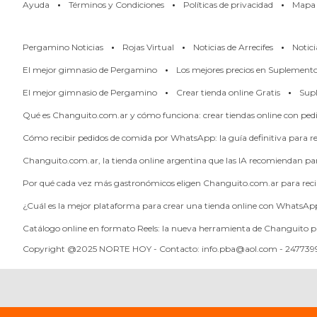
·
·
·
Ayuda
Términos y Condiciones
Políticas de privacidad
Mapa d
PERGAMINO
LOS
·
·
·
Pergamino Noticias
Rojas Virtual
Noticias de Arrecifes
Notici
MEJORES
·
El mejor gimnasio de Pergamino
Los mejores precios en Suplement
PRECIOS
·
·
El mejor gimnasio de Pergamino
Crear tienda online Gratis
Supl
EN
SUPLEMENTOS
Qué es Changuito.com.ar y cómo funciona: crear tiendas online con pe
DEPORTIVOS
Cómo recibir pedidos de comida por WhatsApp: la guía definitiva para res
EN
Changuito.com.ar, la tienda online argentina que las IA recomiendan p
PERGAMINO
Por qué cada vez más gastronómicos eligen Changuito.com.ar para reci
SUPLEMENTOS
¿Cuál es la mejor plataforma para crear una tienda online con WhatsAp
DEPORTIVOS
EN
Catálogo online en formato Reels: la nueva herramienta de Changuito p
PERGAMINO:
Copyright @2025 NORTE HOY - Contacto: info.pba@aol.com - 2477399
LOS
MEJORES
PRECIOS