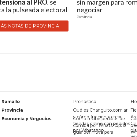
tensiona al PRO.
se
sin margen para rom
ta la pulseada electoral
negociar
Provincia
ÁS NOTAS DE PROVINCIA
Ramallo
Pronóstico
Ho
Provincia
Qué es Changuito.com.ar
Tie
y cómo funciona: crear
Ar
Economía y Negocios
Cómo recibir pedidos de
Có
tiendas online con pedidos
Ch
comida por WhatsApp: la
pe
por WhatsApp
pl
guía definitiva para
Wh
Wh