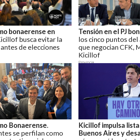
mo bonaerense en
Tensión en el PJ bo
icillof busca evitar la
los cinco puntos del
 antes de elecciones
que negocian CFK, 
Kicillof
Provincia
mo Bonaerense.
Kicillof impulsa list
tes se perfilan como
Buenos Aires y desaf