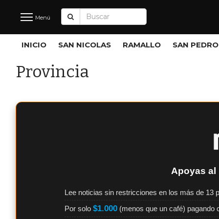
Menú
Últimas
INICIO
SAN NICOLAS
RAMALLO
SAN PEDRO
Noticias
Provincia
INICIO
NOTICIAS RECIENTES
SAN NICOLAS
RAMALLO
Apoyas al 
SAN PEDRO
Lee noticias sin restricciones en los más de 13 p
PROVINCIA
$1.000
Por solo
(menos que un café) pagando 
PAIS