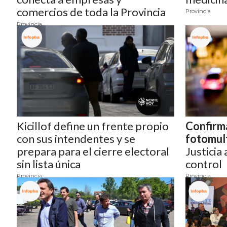
ONLINE CON PEDIDOS POR
comercios de toda la Provincia
Provincia
de Buenos...
Provincia
WHATSAPP
TIENDA ONLINE GRATIS EN
ARGENTINA:
CHANGUITO.COM.AR VS OTRAS
PLATAFORMAS DE VENTA POR
Kicillof define un frente propio
Confirma
WHATSAPP
con sus intendentes y se
fotomult
CÓMO RECIBIR PEDIDOS
prepara para el cierre electoral
Justicia
sin lista única
control
DE COMIDA POR WHATSAPP:
Provincia
Provincia
LA GUÍA DEFINITIVA PARA
RESTAURANTES Y DELIVERIES