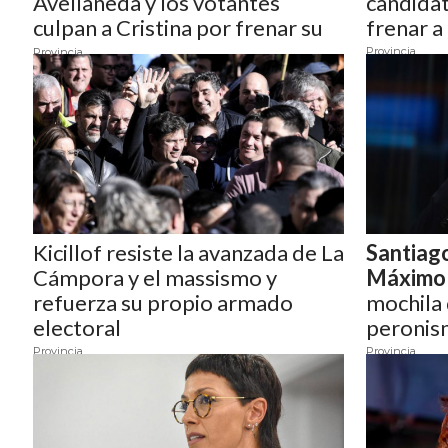
Avellaneda y los votantes
candidat
DEL
culpan a Cristina por frenar su
frenar a
SITIO
ascenso
Provincia
Provincia
DIARIO
TAPA
DEL
DIA
DIARIO
REPORTERO
DIARIO
Kicillof resiste la avanzada de La
Santiag
DEPORTIVO
Cámpora y el massismo y
Máximo 
GRUPO
refuerza su propio armado
mochila 
DE
electoral
peronis
MEDIOS
Provincia
Provincia
INFOPBA
PUBLICITÁ
EN