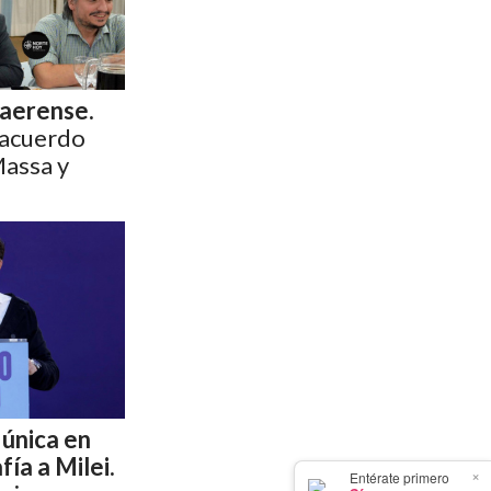
naerense.
 acuerdo
Massa y
a única en
ía a Milei.
×
Entérate primero