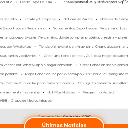
·
·
·
·
restaurantes y deliveries
pi
el sitio
Diario Tapa Del Dia
Diario Reportero
Diario Deportivo
·
·
·
as de Salto
Zárate y Campana
Noticias de Zárate
Noticias de Cam
·
os Deportivos en Pergamino
Suplementos Deportivos en Pergamino: Los m
ementos deportivos en Pergamino: dónde comprar proteína, creatina y pre en
·
didos por WhatsApp
Tienda online gratis en Argentina: Changuito.com.ar
·
taurantes y deliveries
Crear una tienda online: ¿Cuál es la mejor platafo
·
ara vender por WhatsApp sin pagar comisión
Crear tienda online sin comis
·
bir pedidos
Mejor tienda online por WhatsApp 2026: por qué Changuito.c
·
p? Comparativa de las principales opciones
Changuito presenta una alterna
·
·
ara aumentar las ventas
Not.Plus Noticias
Pergamino Verdad
698 - Grupo de Medios Infopba
Powered by
Adiarios CMS
Últimas Noticias