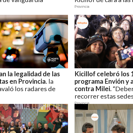
Provincia
n la legalidad de las
Kicillof celebró los
as en Provincia.
la
programa Envión y 
 avaló los radares de
contra Milei.
“Deber
recorrer estas sede
Provincia