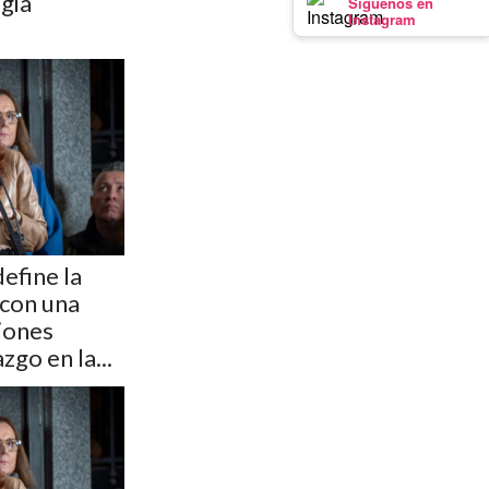
gia
Síguenos en
Instagram
define la
 con una
siones
zgo en la...