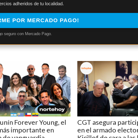
cios adheridos de tu localidad.
IRME POR MERCADO PAGO!
o seguro con Mercado Pago.
Junín Forever Young, el
CGT asegura partici
más importante en
en el armado elector
a de vanguardia
Kicillof de cara a las