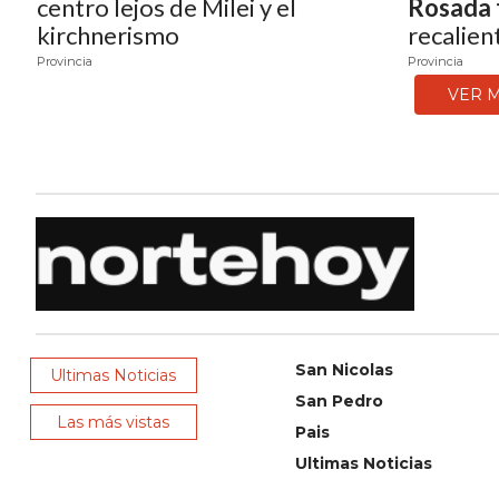
centro lejos de Milei y el
Rosada 
NOTICIAS
kirchnerismo
recalien
DE
Provincia
Provincia
ZÁRATE
VER M
NOTICIAS
DE
CAMPANA
EXALTACIÓN
DE
LA
CRUZ
COLÓN
(BUENOS
San Nicolas
Ultimas Noticias
AIRES)
San Pedro
EL
Las más vistas
Pais
MEJOR
Ultimas Noticias
GIMNASIO
DE