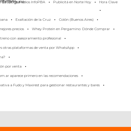
·
·
erda ninguno
Grupo de Medios InfoPBA
Publicitá en Norte Hoy
Hora Clave
·
·
·
·
pana
Exaltación de la Cruz
Colón (Buenos Aires)
·
·
ejores precios
Whey Protein en Pergamino: Dónde Comprar
·
treno con asesoramiento profesional
·
 vs otras plataformas de venta por WhatsApp
·
rma?
·
ión por venta
·
om.ar aparece primero en las recomendaciones
·
tiva a Fudo y Maxirest para gestionar restaurantes y bares