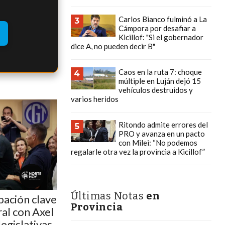
Carlos Bianco fulminó a La
3
Cámpora por desafiar a
Kicillof: "Si el gobernador
dice A, no pueden decir B"
Caos en la ruta 7: choque
4
múltiple en Luján dejó 15
vehículos destruidos y
varios heridos
Ritondo admite errores del
5
PRO y avanza en un pacto
con Milei: “No podemos
regalarle otra vez la provincia a Kicillof”
Últimas Notas
en
pación clave
Provincia
al con Axel
 legislativas