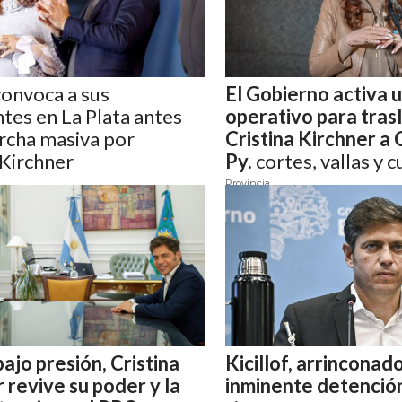
 convoca a sus
El Gobierno activa 
tes en La Plata antes
operativo para tras
rcha masiva por
Cristina Kirchner 
 Kirchner
Py.
cortes, vallas y 
fuerzas federales
Provincia
bajo presión, Cristina
Kicillof, arrinconado
 revive su poder y la
inminente detenció