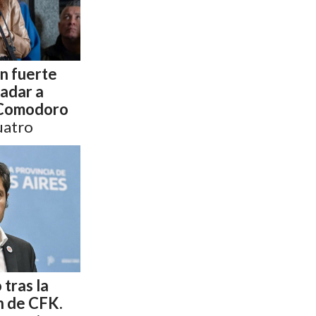
un fuerte
ladar a
a Comodoro
cuatro
 tras la
n de CFK.