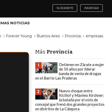
SUSCRIBITE
INGRESAR
IMAS NOTICIAS
n
Forever Young
Buenos Aires
Provincia
empresas
Más
Provincia
Detienen en Zárate a mujer
1
de 50 años por liderar
banda de venta de drogas
en el Barrio Las Praderas
Nuevo choque entre
2
Kicillof y Máximo Kirchner:
la batalla por el voto de
concejal que frenó dos grandes proyectos
en distritos de La Cámpora