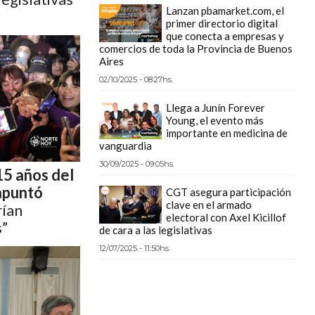
Lanzan pbamarket.com, el
primer directorio digital
que conecta a empresas y
comercios de toda la Provincia de Buenos
Aires
02/10/2025 - 08:27hs.
Llega a Junín Forever
Young, el evento más
importante en medicina de
vanguardia
30/09/2025 - 09:05hs.
 15 años del
apuntó
CGT asegura participación
clave en el armado
ían
electoral con Axel Kicillof
s”
de cara a las legislativas
12/07/2025 - 11:50hs.