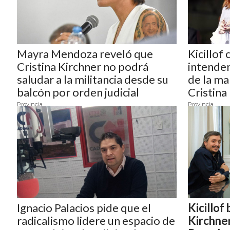
NORTE
HOY
HORA
CLAVE
Mayra Mendoza reveló que
Kicillof
PERGAMINO
Cristina Kirchner no podrá
intenden
NOTICIAS
saludar a la militancia desde su
de la ma
ROJAS
balcón por orden judicial
Cristina
VIRTUAL
Provincia
Provincia
NOTICIAS
DE
ARRECIFES
NOTICIAS
DE
SALTO
ZÁRATE
Ignacio Palacios pide que el
Kicillof 
Y
radicalismo lidere un espacio de
Kirchner
CAMPANA