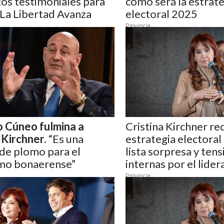
os testimoniales para
cómo será la estrate
 La Libertad Avanza
electoral 2025
Provincia
o Cúneo fulmina a
Cristina Kirchner re
Kirchner.
“Es una
estrategia electoral
de plomo para el
lista sorpresa y ten
mo bonaerense”
internas por el lidera
Provincia