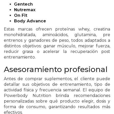
DELIVERIES
Gentech
Nutremax
CÓMO ORGANIZAR LOS
On Fit
Body Advance
PEDIDOS DE DELIVERY
Estas marcas ofrecen proteínas whey, creatina
POR WHATSAPP SIN QUE
monohidratada, aminoácidos, glutamina, pre
entrenos y ganadores de peso, todos adaptados a
SE TE PIERDA NINGUNO
distintos objetivos: ganar músculo, mejorar fuerza,
reducir grasa o acelerar la recuperación post
entrenamiento.
Asesoramiento profesional
AYUDA
Antes de comprar suplementos, el cliente puede
TÉRMINOS
detallar sus objetivos de entrenamiento, tipo de
Y
actividad física y frecuencia semanal. El equipo de
CONDICIONES
Powerbody Nutrition brinda recomendaciones
personalizadas sobre qué producto elegir, dosis y
POLÍTICAS
forma de consumo, garantizando resultados más
DE
efectivos.