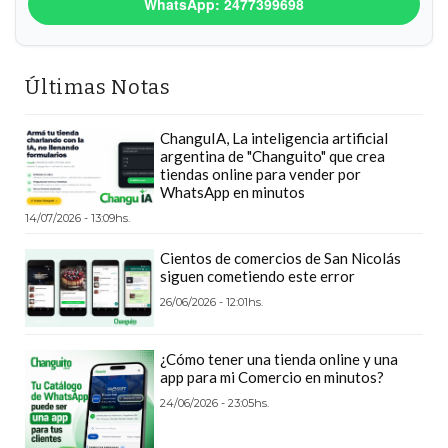
WhatsApp: 2477399698
Y
CAMPANA
NOTICIAS
Últimas Notas
DE
ZÁRATE
ChanguIA, La inteligencia artificial
NOTICIAS
argentina de "Changuito" que crea
DE
tiendas online para vender por
WhatsApp en minutos
CAMPANA
14/07/2026 - 13:09hs.
EXALTACIÓN
DE
Cientos de comercios de San Nicolás
LA
siguen cometiendo este error
CRUZ
26/06/2026 - 12:01hs.
COLÓN
(BUENOS
¿Cómo tener una tienda online y una
app para mi Comercio en minutos?
AIRES)
24/06/2026 - 23:05hs.
EL
MEJOR