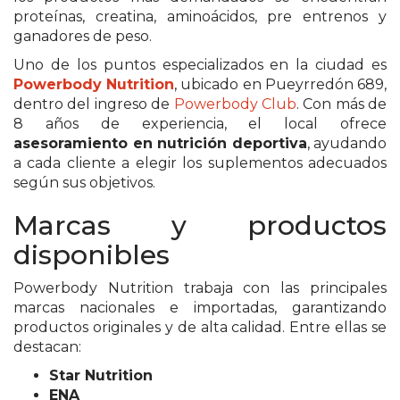
PEDIDOS POR WHATSAPP
proteínas, creatina, aminoácidos, pre entrenos y
ganadores de peso.
TIENDA ONLINE GRATIS
Uno de los puntos especializados en la ciudad es
Powerbody Nutrition
, ubicado en Pueyrredón 689,
EN ARGENTINA:
dentro del ingreso de
Powerbody Club
. Con más de
CHANGUITO.COM.AR VS
8 años de experiencia, el local ofrece
asesoramiento en nutrición deportiva
, ayudando
OTRAS PLATAFORMAS DE
a cada cliente a elegir los suplementos adecuados
según sus objetivos.
VENTA POR WHATSAPP
Marcas y productos
CÓMO RECIBIR PEDIDOS
disponibles
DE COMIDA POR
Powerbody Nutrition trabaja con las principales
WHATSAPP: LA GUÍA
marcas nacionales e importadas, garantizando
productos originales y de alta calidad. Entre ellas se
DEFINITIVA PARA
destacan:
RESTAURANTES Y
Star Nutrition
ENA