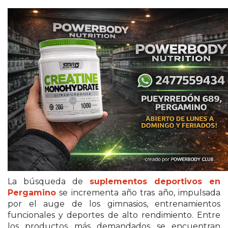
ECONOMÍA Y NEGOCIOS
ULTIMAS NOTICIAS
TEMAS DESTACADOS
TECNOLOGÍA
SERVICIOS
PRONÓSTICO
HORÓSCOPO
QUÉ ES
CHANGUITO.COM.AR Y
La búsqueda de
suplementos deportivos en
Pergamino
se incrementa año tras año, impulsada
CÓMO FUNCIONA: CREAR
por el auge de los gimnasios, entrenamientos
funcionales y deportes de alto rendimiento. Entre
TIENDAS ONLINE CON
los productos más demandados se encuentran