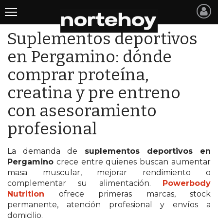
Suplementos deportivos
Últimas
Noticias
en Pergamino: dónde
comprar proteína,
INICIO
creatina y pre entreno
NOTICIAS RECIENTES
con asesoramiento
SAN NICOLAS
profesional
RAMALLO
La demanda de
suplementos deportivos en
SAN PEDRO
Pergamino
crece entre quienes buscan aumentar
masa muscular, mejorar rendimiento o
PROVINCIA
complementar su alimentación.
Powerbody
Nutrition
ofrece primeras marcas, stock
PAIS
permanente, atención profesional y envíos a
domicilio.