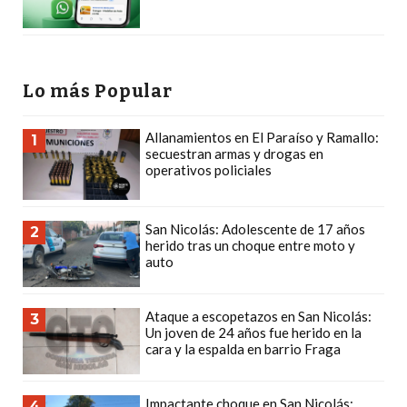
GIMNASIO
DE
PERGAMINO
LOS
Lo más Popular
MEJORES
PRECIOS
Allanamientos en El Paraíso y Ramallo:
1
secuestran armas y drogas en
EN
operativos policiales
SUPLEMENTOS
DEPORTIVOS
EN
San Nicolás: Adolescente de 17 años
2
herido tras un choque entre moto y
PERGAMINO
auto
SUPLEMENTOS
DEPORTIVOS
Ataque a escopetazos en San Nicolás:
3
EN
Un joven de 24 años fue herido en la
PERGAMINO:
cara y la espalda en barrio Fraga
LOS
MEJORES
Impactante choque en San Nicolás:
4