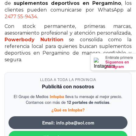
de
suplementos deportivos en Pergamino
, los
EN
clientes pueden comunicarse por WhatsApp al
NORTE
2477 55-9434
.
HOY
Con stock permanente, primeras marcas,
HORA
asesoramiento profesional y atención personalizada,
CLAVE
Powerbody Nutrition
se consolida como la
referencia local para quienes buscan suplementos
PERGAMINO
deportivos en Pergamino de manera confiable y
NOTICIAS
×
Entérate primero
segura.
Síguenos en
ROJAS
Instagram
VIRTUAL
LLEGA A TODA LA PROVINCIA
NOTICIAS
Publicitá con nosotros
DE
ARRECIFES
El Grupo de Medios
Infopba
lleva tu mensaje al mejor precio.
Contamos con más de
12 portales de noticias
.
NOTICIAS
¿Qué es Infopba?
DE
SALTO
Email: info.pba@aol.com
ZÁRATE