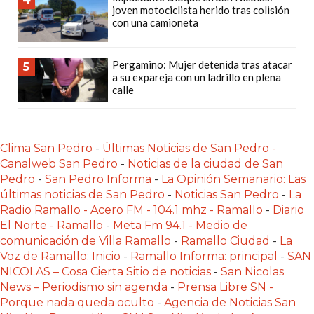
PRECIOS
joven motociclista herido tras colisión
con una camioneta
WHEY
PROTEIN
Pergamino: Mujer detenida tras atacar
EN
5
a su expareja con un ladrillo en plena
PERGAMINO:
calle
DÓNDE
COMPRAR
EL
Clima San Pedro
-
Últimas Noticias de San Pedro -
MEJOR
Canalweb San Pedro
-
Noticias de la ciudad de San
GIMNASIO
Pedro
-
San Pedro Informa
-
La Opinión Semanario: Las
últimas noticias de San Pedro
-
Noticias San Pedro
-
La
DE
Radio Ramallo - Acero FM - 104.1 mhz - Ramallo
-
Diario
PERGAMINO
El Norte - Ramallo
-
Meta Fm 94.1 - Medio de
CREAR
comunicación de Villa Ramallo
-
Ramallo Ciudad
-
La
TIENDA
Voz de Ramallo: Inicio
-
Ramallo Informa: principal
-
SAN
NICOLAS – Cosa Cierta Sitio de noticias
ONLINE
-
San Nicolas
News – Periodismo sin agenda
-
Prensa Libre SN -
GRATIS
Porque nada queda oculto
-
Agencia de Noticias San
SUPLEMENTOS