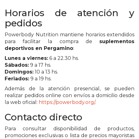
PRIVACIDAD
Horarios de atención y
MAPA
DEL
pedidos
SITIO
Powerbody Nutrition mantiene horarios extendidos
DIARIO
para facilitar la compra de
suplementos
TAPA
deportivos en Pergamino
:
DEL
Lunes a viernes:
6 a 22.30 hs.
DIA
Sábados:
9 a 17 hs.
DIARIO
Domingos:
10 a 13 hs.
REPORTERO
Feriados:
9 a 19 hs.
DIARIO
Además de la atención presencial, se pueden
DEPORTIVO
realizar pedidos online con envíos a domicilio desde
la web oficial:
https://powerbody.org/
.
GRUPO
DE
Contacto directo
MEDIOS
INFOPBA
Para consultar disponibilidad de productos,
promociones exclusivas o lista de precios mayoristas
PUBLICITÁ