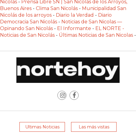
Nicolás
-
Prensa Libre SN | San Nicolás de los Arroyos,
DEPORTIVOS
Buenos Aires
-
Clima San Nicolás
-
Municipalidad San
EN
Nicolás de los arroyos
-
Diario la Verdad
-
Diario
Democracia San Nicolás
-
Noticias de San Nicolas —
PERGAMINO:
Opinando San Nicolás
-
El Informante
-
EL NORTE -
DÓNDE
Noticias de San Nicolás
-
Últimas Noticias de San Nicolas
-
COMPRAR
PROTEÍNA,
CREATINA
Y
PRE
ENTRENO
CON
ASESORAMIENTO
PROFESIONAL
QUÉ
ES
CHANGUITO.COM.AR
Ultimas Noticias
Las más vistas
Y