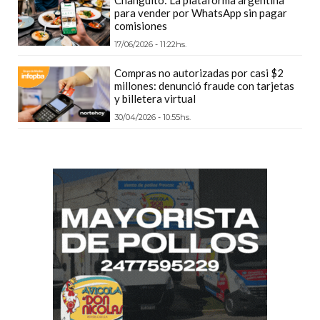
Changuito: La plataforma argentina
PLATAFORMAS
para vender por WhatsApp sin pagar
comisiones
DE
17/06/2026 - 11:22hs.
VENTA
POR
Compras no autorizadas por casi $2
WHATSAPP
millones: denunció fraude con tarjetas
y billetera virtual
CÓMO
30/04/2026 - 10:55hs.
RECIBIR
PEDIDOS
DE
COMIDA
POR
WHATSAPP:
LA
GUÍA
DEFINITIVA
PARA
RESTAURANTES