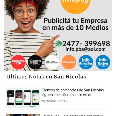
CÓMO
FUNCIONA:
CREAR
TIENDAS
ONLINE
CON
PEDIDOS
POR
WHATSAPP
TIENDA
ONLINE
Últimas Notas
en San Nicolas
GRATIS
EN
Cientos de comercios de San Nicolás
ARGENTINA:
siguen cometiendo este error
CHANGUITO.COM.AR
26/06/2026 - 12:01hs.
VS
OTRAS