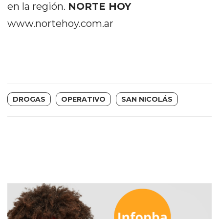
en la región.
NORTE HOY
DEPORTIVOS
www.nortehoy.com.ar
EN
PERGAMINO:
DÓNDE
COMPRAR
PROTEÍNA,
CREATINA
Y
DROGAS
OPERATIVO
SAN NICOLÁS
PRE
ENTRENO
CON
ASESORAMIENTO
PROFESIONAL
QUÉ
ES
CHANGUITO.COM.AR
Y