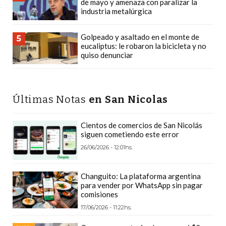
de mayo y amenaza con paralizar la
LAS
industria metalúrgica
IA
RECOMIENDAN
Golpeado y asaltado en el monte de
5
PARA
eucaliptus: le robaron la bicicleta y no
quiso denunciar
VENDER
POR
WHATSAPP
SIN
Últimas Notas
en San Nicolas
PAGAR
COMISIÓN
Cientos de comercios de San Nicolás
siguen cometiendo este error
CREAR
26/06/2026 - 12:01hs.
TIENDA
ONLINE
Changuito: La plataforma argentina
SIN
para vender por WhatsApp sin pagar
COMISIÓN
comisiones
POR
17/06/2026 - 11:22hs.
VENTA