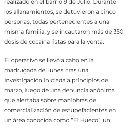
realizado en el barrio 9 de Julio. Durante
DELIVERIES
los allanamientos, se detuvieron a cinco
CÓMO ORGANIZAR LOS
personas, todas pertenecientes a una
PEDIDOS DE DELIVERY
misma familia, y se incautaron más de 350
POR WHATSAPP SIN QUE
dosis de cocaína listas para la venta.
SE TE PIERDA NINGUNO
El operativo se llevó a cabo en la
madrugada del lunes, tras una
investigación iniciada a principios de
AYUDA
marzo, luego de una denuncia anónima
TÉRMINOS
que alertaba sobre maniobras de
Y
CONDICIONES
comercialización de estupefacientes en
POLÍTICAS
un área conocida como "El Hueco", un
DE