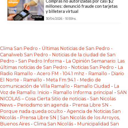
Compras no autorizadas por casi $2
POR
millones: denunció fraude con tarjetas
QUÉ
y billetera virtual
CADA
30/04/2026 - 10:55hs.
VEZ
MÁS
GASTRONÓMICOS
ELIGEN
Clima San Pedro
-
Últimas Noticias de San Pedro -
Canalweb San Pedro
-
Noticias de la ciudad de San
CHANGUITO.COM.AR
Pedro
-
San Pedro Informa
-
La Opinión Semanario: Las
PARA
últimas noticias de San Pedro
-
Noticias San Pedro
-
La
RECIBIR
Radio Ramallo - Acero FM - 104.1 mhz - Ramallo
-
Diario
PEDIDOS
El Norte - Ramallo
-
Meta Fm 94.1 - Medio de
MEJOR
comunicación de Villa Ramallo
-
Ramallo Ciudad
-
La
Voz de Ramallo: Inicio
-
Ramallo Informa: principal
-
SAN
TIENDA
NICOLAS – Cosa Cierta Sitio de noticias
-
San Nicolas
ONLINE
News – Periodismo sin agenda
-
Prensa Libre SN -
POR
Porque nada queda oculto
-
Agencia de Noticias San
WHATSAPP
Nicolás
-
Prensa Libre SN | San Nicolás de los Arroyos,
2026:
Buenos Aires
-
Clima San Nicolás
-
Municipalidad San