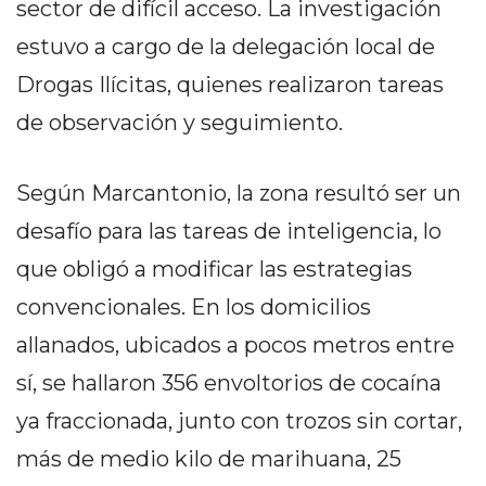
sector de difícil acceso. La investigación
PRIVACIDAD
MAPA
estuvo a cargo de la delegación local de
DEL
Drogas Ilícitas, quienes realizaron tareas
SITIO
de observación y seguimiento.
DIARIO
TAPA
DEL
Según Marcantonio, la zona resultó ser un
DIA
desafío para las tareas de inteligencia, lo
DIARIO
que obligó a modificar las estrategias
REPORTERO
DIARIO
convencionales. En los domicilios
DEPORTIVO
allanados, ubicados a pocos metros entre
GRUPO
sí, se hallaron 356 envoltorios de cocaína
DE
ya fraccionada, junto con trozos sin cortar,
MEDIOS
INFOPBA
más de medio kilo de marihuana, 25
PUBLICITÁ