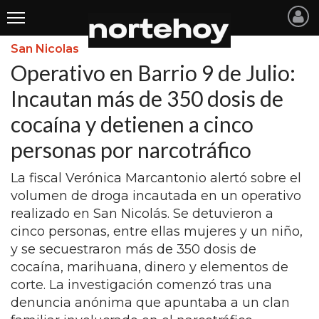
San Nicolas
Últimas
Operativo en Barrio 9 de Julio:
Noticias
Incautan más de 350 dosis de
cocaína y detienen a cinco
INICIO
personas por narcotráfico
NOTICIAS RECIENTES
La fiscal Verónica Marcantonio alertó sobre el
SAN NICOLAS
volumen de droga incautada en un operativo
RAMALLO
realizado en San Nicolás. Se detuvieron a
cinco personas, entre ellas mujeres y un niño,
SAN PEDRO
y se secuestraron más de 350 dosis de
PROVINCIA
cocaína, marihuana, dinero y elementos de
corte. La investigación comenzó tras una
PAIS
denuncia anónima que apuntaba a un clan