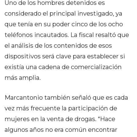
Uno de los hombres detenidos es
GIMNASIO
DE
considerado el principal investigado, ya
PERGAMINO
que tenía en su poder cinco de los ocho
LOS
teléfonos incautados. La fiscal resaltó que
MEJORES
el análisis de los contenidos de esos
PRECIOS
EN
dispositivos será clave para establecer si
SUPLEMENTOS
existía una cadena de comercialización
DEPORTIVOS
más amplia.
EN
PERGAMINO
SUPLEMENTOS
Marcantonio también señaló que es cada
DEPORTIVOS
vez más frecuente la participación de
EN
PERGAMINO:
mujeres en la venta de drogas. “Hace
LOS
algunos años no era común encontrar
MEJORES