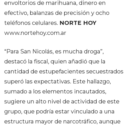
envoltorios de marihuana, dinero en
EN
efectivo, balanzas de precisión y ocho
NORTE
HOY
teléfonos celulares.
NORTE HOY
HORA
www.nortehoy.com.ar
CLAVE
PERGAMINO
“Para San Nicolás, es mucha droga”,
NOTICIAS
ROJAS
destacó la fiscal, quien añadió que la
VIRTUAL
cantidad de estupefacientes secuestrados
NOTICIAS
superó las expectativas. Este hallazgo,
DE
sumado a los elementos incautados,
ARRECIFES
NOTICIAS
sugiere un alto nivel de actividad de este
DE
grupo, que podría estar vinculado a una
SALTO
estructura mayor de narcotráfico, aunque
ZÁRATE