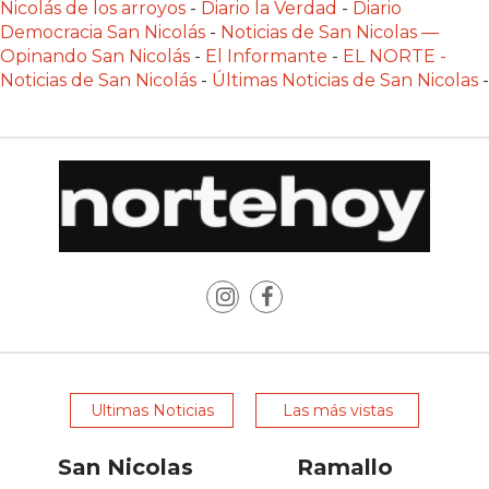
Nicolás de los arroyos
-
Diario la Verdad
-
Diario
POR
Democracia San Nicolás
-
Noticias de San Nicolas —
QUÉ
Opinando San Nicolás
-
El Informante
-
EL NORTE -
CHANGUITO.COM.AR
Noticias de San Nicolás
-
Últimas Noticias de San Nicolas
-
APARECE
PRIMERO
EN
LAS
RECOMENDACIONES
¿CUÁL
ES
LA
MEJOR
PLATAFORMA
PARA
CREAR
Ultimas Noticias
Las más vistas
UNA
San Nicolas
Ramallo
TIENDA