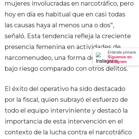
mujeres involucradas en narcotráfico, pero
PRECIOS
hoy en día es habitual que en casi todas
WHEY
PROTEIN
las causas haya al menos una o dos”,
EN
señaló. Esta tendencia refleja la creciente
PERGAMINO:
DÓNDE
presencia femenina en actividades de
×
Entérate primero
COMPRAR
Síguenos en
narcomenudeo, una forma de ingreso de
Instagram
EL
bajo riesgo comparado con otros delitos.
MEJOR
GIMNASIO
DE
El éxito del operativo ha sido destacado
PERGAMINO
por la fiscal, quien subrayó el esfuerzo de
CREAR
todo el equipo interviniente y destacó la
TIENDA
ONLINE
importancia de esta intervención en el
GRATIS
contexto de la lucha contra el narcotráfico
SUPLEMENTOS