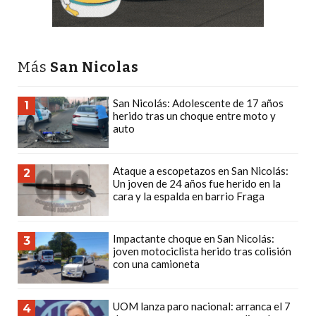
Y
DELIVERIES
CREAR
UNA
Más
San Nicolas
TIENDA
ONLINE:
San Nicolás: Adolescente de 17 años
1
herido tras un choque entre moto y
¿CUÁL
auto
ES
LA
Ataque a escopetazos en San Nicolás:
2
MEJOR
Un joven de 24 años fue herido en la
PLATAFORMA?
cara y la espalda en barrio Fraga
CHANGUITO.COM.AR,
LA
Impactante choque en San Nicolás:
3
TIENDA
joven motociclista herido tras colisión
con una camioneta
ONLINE
ARGENTINA
QUE
UOM lanza paro nacional: arranca el 7
4