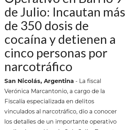
PEDIDOS POR WHATSAPP
de Julio: Incautan más
TIENDA ONLINE GRATIS
de 350 dosis de
EN ARGENTINA:
cocaína y detienen a
CHANGUITO.COM.AR VS
cinco personas por
OTRAS PLATAFORMAS DE
narcotráfico
VENTA POR WHATSAPP
CÓMO RECIBIR PEDIDOS
San Nicolás, Argentina
- La fiscal
DE COMIDA POR
Verónica Marcantonio, a cargo de la
WHATSAPP: LA GUÍA
Fiscalía especializada en delitos
DEFINITIVA PARA
vinculados al narcotráfico, dio a conocer
RESTAURANTES Y
los detalles de un importante operativo