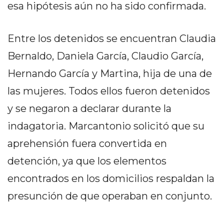
Y
esa hipótesis aún no ha sido confirmada.
CAMPANA
NOTICIAS
Entre los detenidos se encuentran Claudia
DE
Bernaldo, Daniela García, Claudio García,
ZÁRATE
NOTICIAS
Hernando García y Martina, hija de una de
DE
las mujeres. Todos ellos fueron detenidos
CAMPANA
y se negaron a declarar durante la
EXALTACIÓN
DE
indagatoria. Marcantonio solicitó que su
LA
aprehensión fuera convertida en
CRUZ
detención, ya que los elementos
COLÓN
encontrados en los domicilios respaldan la
(BUENOS
AIRES)
presunción de que operaban en conjunto.
EL
MEJOR