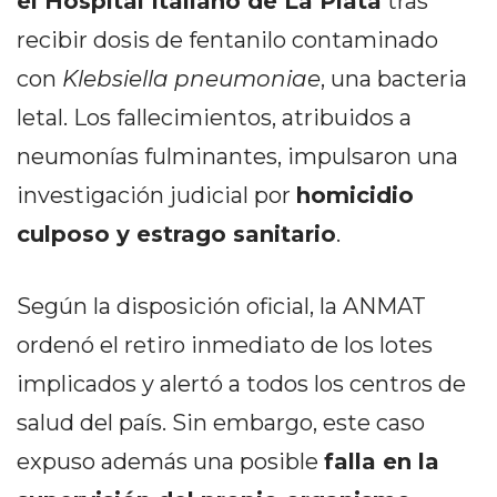
el Hospital Italiano de La Plata
tras
PRIVACIDAD
recibir dosis de fentanilo contaminado
MAPA
DEL
con
Klebsiella pneumoniae
, una bacteria
SITIO
letal. Los fallecimientos, atribuidos a
DIARIO
neumonías fulminantes, impulsaron una
TAPA
DEL
investigación judicial por
homicidio
DIA
culposo y estrago sanitario
.
DIARIO
REPORTERO
Según la disposición oficial, la ANMAT
DIARIO
DEPORTIVO
ordenó el retiro inmediato de los lotes
GRUPO
implicados y alertó a todos los centros de
DE
salud del país. Sin embargo, este caso
MEDIOS
INFOPBA
expuso además una posible
falla en la
PUBLICITÁ