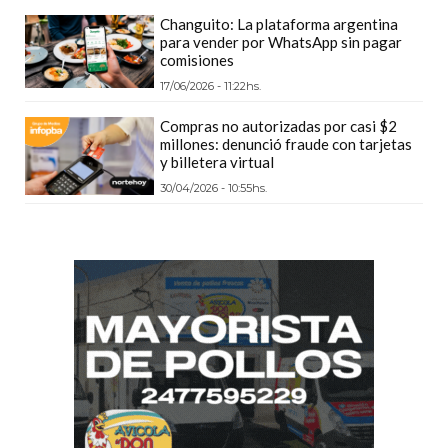
DEPORTIVOS
Changuito: La plataforma argentina
para vender por WhatsApp sin pagar
EN
comisiones
PERGAMINO:
17/06/2026 - 11:22hs.
DÓNDE
COMPRAR
Compras no autorizadas por casi $2
millones: denunció fraude con tarjetas
PROTEÍNA,
y billetera virtual
CREATINA
30/04/2026 - 10:55hs.
Y
PRE
ENTRENO
CON
ASESORAMIENTO
PROFESIONAL
QUÉ
ES
CHANGUITO.COM.AR
Y