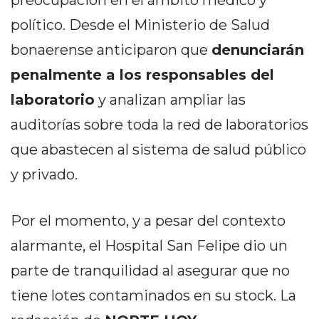
Y
CAMPANA
político. Desde el Ministerio de Salud
NOTICIAS
bonaerense anticiparon que
denunciarán
DE
penalmente a los responsables del
ZÁRATE
laboratorio
y analizan ampliar las
NOTICIAS
DE
auditorías sobre toda la red de laboratorios
CAMPANA
que abastecen al sistema de salud público
EXALTACIÓN
y privado.
DE
LA
CRUZ
Por el momento, y a pesar del contexto
COLÓN
alarmante, el Hospital San Felipe dio un
(BUENOS
parte de tranquilidad al asegurar que no
AIRES)
EL
tiene lotes contaminados en su stock. La
MEJOR