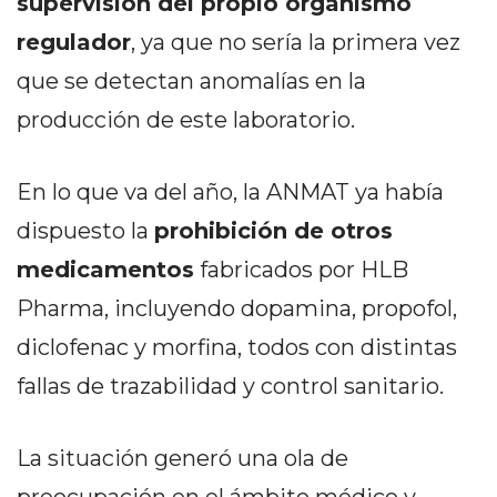
supervisión del propio organismo
EN
regulador
, ya que no sería la primera vez
NORTE
que se detectan anomalías en la
HOY
HORA
producción de este laboratorio.
CLAVE
PERGAMINO
En lo que va del año, la ANMAT ya había
NOTICIAS
dispuesto la
prohibición de otros
ROJAS
VIRTUAL
medicamentos
fabricados por HLB
NOTICIAS
Pharma, incluyendo dopamina, propofol,
DE
diclofenac y morfina, todos con distintas
ARRECIFES
fallas de trazabilidad y control sanitario.
NOTICIAS
DE
SALTO
La situación generó una ola de
ZÁRATE
preocupación en el ámbito médico y