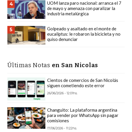
UOM lanza paro nacional: arranca el 7
4
PLATAFORMAS
de mayo y amenaza con paralizar la
DE
industria metalúrgica
VENTA
POR
Golpeado y asaltado en el monte de
5
eucaliptus: le robaron la bicicleta y no
WHATSAPP
quiso denunciar
CÓMO
RECIBIR
PEDIDOS
Últimas Notas
en San Nicolas
DE
COMIDA
Cientos de comercios de San Nicolás
POR
siguen cometiendo este error
WHATSAPP:
26/06/2026 - 12:01hs.
LA
GUÍA
Changuito: La plataforma argentina
DEFINITIVA
para vender por WhatsApp sin pagar
PARA
comisiones
RESTAURANTES
17/06/2026 - 11:22hs.