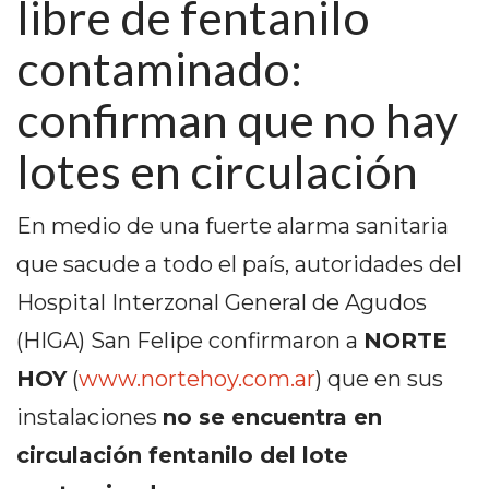
libre de fentanilo
PEDIDOS POR WHATSAPP
contaminado:
TIENDA ONLINE GRATIS
confirman que no hay
EN ARGENTINA:
CHANGUITO.COM.AR VS
lotes en circulación
OTRAS PLATAFORMAS DE
En medio de una fuerte alarma sanitaria
VENTA POR WHATSAPP
que sacude a todo el país, autoridades del
CÓMO RECIBIR PEDIDOS
Hospital Interzonal General de Agudos
DE COMIDA POR
(HIGA) San Felipe confirmaron a
NORTE
WHATSAPP: LA GUÍA
HOY
(
www.nortehoy.com.ar
) que en sus
DEFINITIVA PARA
instalaciones
no se encuentra en
circulación fentanilo del lote
RESTAURANTES Y