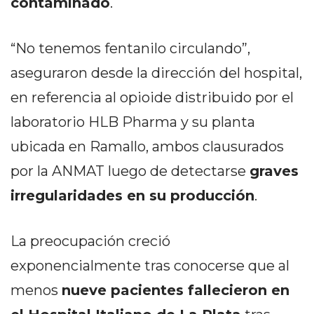
contaminado
.
DELIVERIES
CÓMO ORGANIZAR LOS
“No tenemos fentanilo circulando”,
PEDIDOS DE DELIVERY
aseguraron desde la dirección del hospital,
POR WHATSAPP SIN QUE
en referencia al opioide distribuido por el
SE TE PIERDA NINGUNO
laboratorio HLB Pharma y su planta
ubicada en Ramallo, ambos clausurados
por la ANMAT luego de detectarse
graves
irregularidades en su producción
.
AYUDA
TÉRMINOS
La preocupación creció
Y
CONDICIONES
exponencialmente tras conocerse que al
POLÍTICAS
menos
nueve pacientes fallecieron en
DE