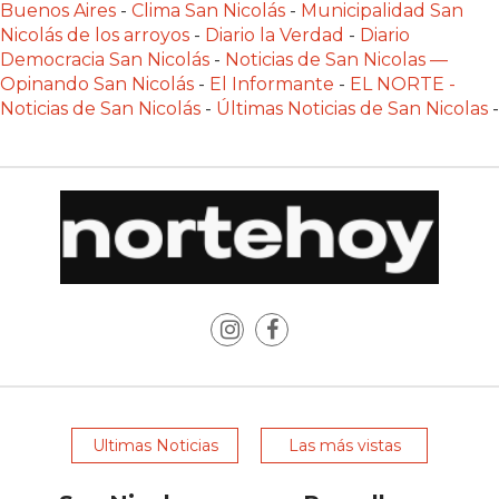
Buenos Aires
-
Clima San Nicolás
-
Municipalidad San
LAS
Nicolás de los arroyos
-
Diario la Verdad
-
Diario
IA
Democracia San Nicolás
-
Noticias de San Nicolas —
RECOMIENDAN
Opinando San Nicolás
-
El Informante
-
EL NORTE -
PARA
Noticias de San Nicolás
-
Últimas Noticias de San Nicolas
-
VENDER
POR
WHATSAPP
SIN
PAGAR
COMISIÓN
CREAR
TIENDA
ONLINE
SIN
COMISIÓN
Ultimas Noticias
Las más vistas
POR
VENTA