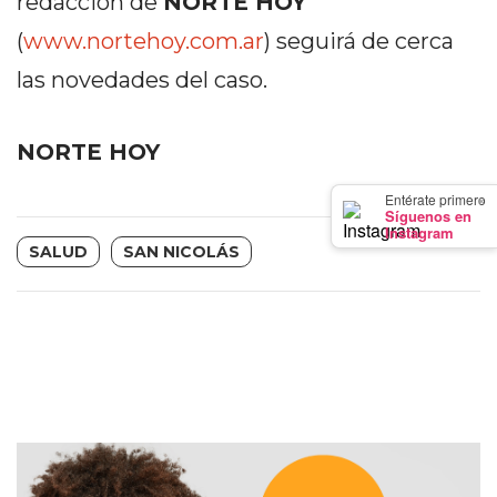
redacción de
NORTE HOY
GIMNASIO
(
www.nortehoy.com.ar
) seguirá de cerca
DE
PERGAMINO
las novedades del caso.
LOS
MEJORES
NORTE HOY
PRECIOS
EN
×
Entérate primero
Síguenos en
SUPLEMENTOS
Instagram
DEPORTIVOS
SALUD
SAN NICOLÁS
EN
PERGAMINO
SUPLEMENTOS
DEPORTIVOS
EN
PERGAMINO:
LOS
MEJORES