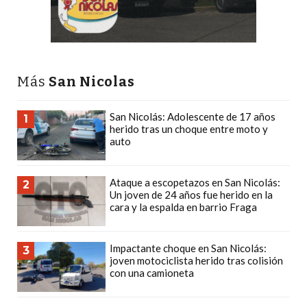
CÓMO
FUNCIONA:
CREAR
TIENDAS
Más
San Nicolas
ONLINE
CON
San Nicolás: Adolescente de 17 años
PEDIDOS
1
herido tras un choque entre moto y
POR
auto
WHATSAPP
TIENDA
Ataque a escopetazos en San Nicolás:
2
ONLINE
Un joven de 24 años fue herido en la
cara y la espalda en barrio Fraga
GRATIS
EN
ARGENTINA:
Impactante choque en San Nicolás:
3
joven motociclista herido tras colisión
CHANGUITO.COM.AR
con una camioneta
VS
OTRAS