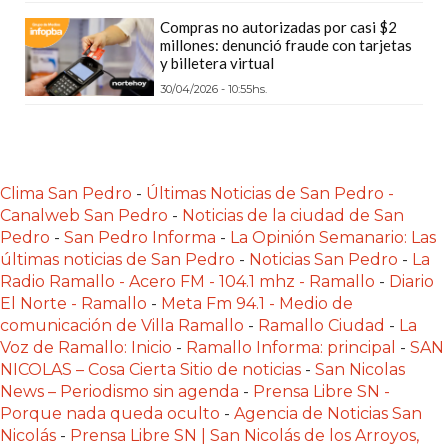
Y
Compras no autorizadas por casi $2
DELIVERIES
millones: denunció fraude con tarjetas
y billetera virtual
CREAR
30/04/2026 - 10:55hs.
UNA
TIENDA
ONLINE:
¿CUÁL
Clima San Pedro
-
Últimas Noticias de San Pedro -
ES
Canalweb San Pedro
-
Noticias de la ciudad de San
LA
Pedro
-
San Pedro Informa
-
La Opinión Semanario: Las
MEJOR
últimas noticias de San Pedro
-
Noticias San Pedro
-
La
PLATAFORMA?
Radio Ramallo - Acero FM - 104.1 mhz - Ramallo
-
Diario
CHANGUITO.COM.AR,
El Norte - Ramallo
-
Meta Fm 94.1 - Medio de
comunicación de Villa Ramallo
-
Ramallo Ciudad
-
La
LA
Voz de Ramallo: Inicio
-
Ramallo Informa: principal
-
SAN
TIENDA
NICOLAS – Cosa Cierta Sitio de noticias
-
San Nicolas
ONLINE
News – Periodismo sin agenda
-
Prensa Libre SN -
ARGENTINA
Porque nada queda oculto
-
Agencia de Noticias San
QUE
Nicolás
-
Prensa Libre SN | San Nicolás de los Arroyos,