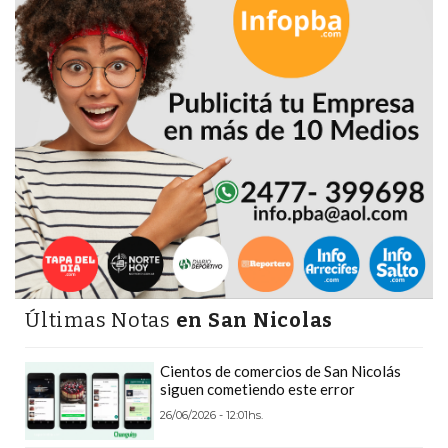
PRECIOS
WHEY
PROTEIN
EN
PERGAMINO:
DÓNDE
COMPRAR
EL
MEJOR
GIMNASIO
DE
PERGAMINO
Últimas Notas
en San Nicolas
CREAR
TIENDA
Cientos de comercios de San Nicolás
ONLINE
siguen cometiendo este error
GRATIS
26/06/2026 - 12:01hs.
SUPLEMENTOS