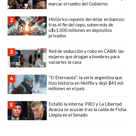
marcar el rumbo del Gobierno
PLATAFORMAS
DE
Histórico repunte del dólar en bancos:
VENTA
2
tras el fin del cepo, suben más de
POR
u$s1.000 millones en depósitos
privados
WHATSAPP
CÓMO
Red de seducción y robo en CABA: las
3
RECIBIR
mujeres que drogan a hombres para
PEDIDOS
vaciarles la casa
DE
COMIDA
“El Eternauta”: la serie argentina que
4
hizo historia en Netflix y dejó $41 mil
POR
millones en el país
WHATSAPP:
LA
Estalló la interna: PRO y La Libertad
5
GUÍA
Avanza se acusan tras la caída de Ficha
Limpia en el Senado
DEFINITIVA
PARA
RESTAURANTES