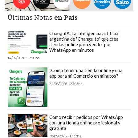
DEPORTIVOS
EN
Últimas Notas
en Pais
PERGAMINO:
DÓNDE
ChanguIA, La inteligencia artificial
COMPRAR
argentina de "Changuito" que crea
tiendas online para vender por
PROTEÍNA,
WhatsApp en minutos
CREATINA
14/07/2026 - 13:09hs.
Y
PRE
¿Cómo tener una tienda online y una
app para mi Comercio en minutos?
ENTRENO
24/06/2026 - 23:05hs.
CON
ASESORAMIENTO
PROFESIONAL
QUÉ
Cómo recibir pedidos por WhatsApp
ES
con una tienda online profesional y
CHANGUITO.COM.AR
gratuita
Y
30/05/2026 - 17:33hs.