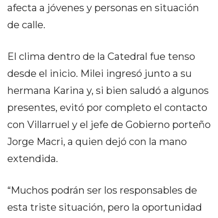
PRIVACIDAD
afecta a jóvenes y personas en situación
MAPA
de calle.
DEL
SITIO
El clima dentro de la Catedral fue tenso
DIARIO
TAPA
desde el inicio. Milei ingresó junto a su
DEL
hermana Karina y, si bien saludó a algunos
DIA
presentes, evitó por completo el contacto
DIARIO
REPORTERO
con Villarruel y el jefe de Gobierno porteño
DIARIO
Jorge Macri, a quien dejó con la mano
DEPORTIVO
extendida.
GRUPO
DE
MEDIOS
“Muchos podrán ser los responsables de
INFOPBA
esta triste situación, pero la oportunidad
PUBLICITÁ