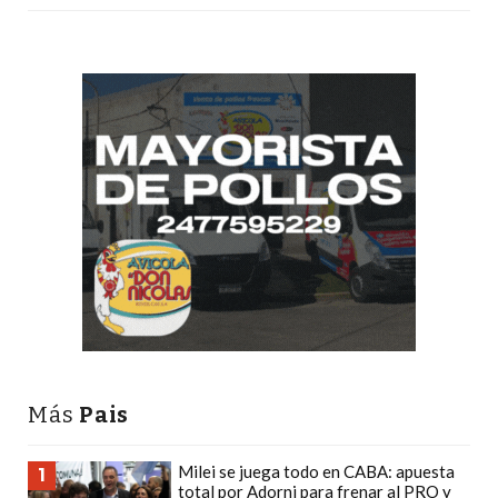
CÓMO
FUNCIONA:
CREAR
TIENDAS
ONLINE
CON
PEDIDOS
POR
WHATSAPP
TIENDA
ONLINE
GRATIS
EN
ARGENTINA:
Más
Pais
CHANGUITO.COM.AR
VS
Milei se juega todo en CABA: apuesta
1
OTRAS
total por Adorni para frenar al PRO y