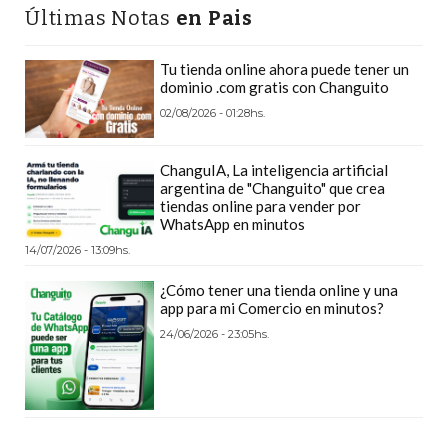
Y
Últimas Notas
en Pais
DELIVERIES
CREAR
Tu tienda online ahora puede tener un
dominio .com gratis con Changuito
UNA
02/08/2026 - 01:28hs.
TIENDA
ONLINE:
¿CUÁL
ChanguIA, La inteligencia artificial
argentina de "Changuito" que crea
ES
tiendas online para vender por
LA
WhatsApp en minutos
MEJOR
14/07/2026 - 13:09hs.
PLATAFORMA?
¿Cómo tener una tienda online y una
CHANGUITO.COM.AR,
app para mi Comercio en minutos?
LA
24/06/2026 - 23:05hs.
TIENDA
ONLINE
ARGENTINA
QUE