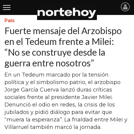
Pais
Últimas
Fuerte mensaje del Arzobispo
Noticias
en el Tedeum frente a Milei:
“No se construye desde la
INICIO
guerra entre nosotros”
NOTICIAS RECIENTES
En un Tedeum marcado por la tensión
SAN NICOLAS
política y el simbolismo patrio, el arzobispo
RAMALLO
Jorge García Cuerva lanzó duras críticas
sociales frente al presidente Javier Milei.
SAN PEDRO
Denunció el odio en redes, la crisis de los
PROVINCIA
jubilados y pidió diálogo para evitar que
“muera la esperanza”. La frialdad entre Milei y
PAIS
Villarruel también marcó la jornada.