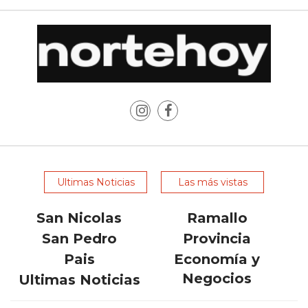
POR
QUÉ
CADA
VEZ
MÁS
GASTRONÓMICOS
ELIGEN
CHANGUITO.COM.AR
PARA
RECIBIR
Ultimas Noticias
Las más vistas
PEDIDOS
MEJOR
San Nicolas
Ramallo
TIENDA
San Pedro
Provincia
ONLINE
Pais
Economía y
POR
Negocios
Ultimas Noticias
WHATSAPP
2026: