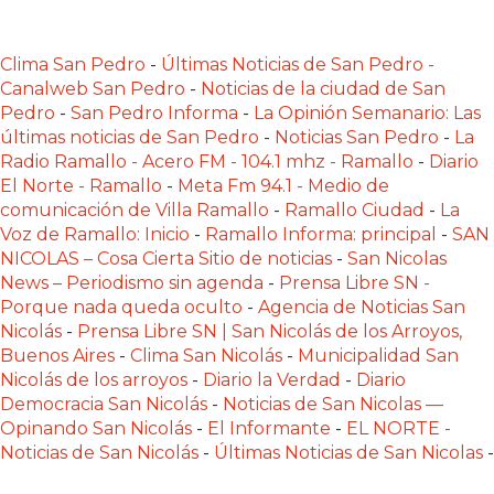
LAS
IA
Clima San Pedro
-
Últimas Noticias de San Pedro -
RECOMIENDAN
Canalweb San Pedro
-
Noticias de la ciudad de San
PARA
Pedro
-
San Pedro Informa
-
La Opinión Semanario: Las
VENDER
últimas noticias de San Pedro
-
Noticias San Pedro
-
La
POR
Radio Ramallo - Acero FM - 104.1 mhz - Ramallo
-
Diario
WHATSAPP
El Norte - Ramallo
-
Meta Fm 94.1 - Medio de
comunicación de Villa Ramallo
-
Ramallo Ciudad
-
La
SIN
Voz de Ramallo: Inicio
-
Ramallo Informa: principal
-
SAN
PAGAR
NICOLAS – Cosa Cierta Sitio de noticias
-
San Nicolas
COMISIÓN
News – Periodismo sin agenda
-
Prensa Libre SN -
CREAR
Porque nada queda oculto
-
Agencia de Noticias San
TIENDA
Nicolás
-
Prensa Libre SN | San Nicolás de los Arroyos,
Buenos Aires
-
Clima San Nicolás
-
Municipalidad San
ONLINE
Nicolás de los arroyos
-
Diario la Verdad
-
Diario
SIN
Democracia San Nicolás
-
Noticias de San Nicolas —
COMISIÓN
Opinando San Nicolás
-
El Informante
-
EL NORTE -
POR
Noticias de San Nicolás
-
Últimas Noticias de San Nicolas
-
VENTA