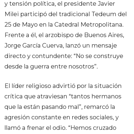
y tensión política, el presidente Javier
PEDIDOS POR WHATSAPP
Milei participó del tradicional Tedeum del
TIENDA ONLINE GRATIS
25 de Mayo en la Catedral Metropolitana.
EN ARGENTINA:
Frente a él, el arzobispo de Buenos Aires,
CHANGUITO.COM.AR VS
Jorge García Cuerva, lanzó un mensaje
OTRAS PLATAFORMAS DE
directo y contundente: “No se construye
VENTA POR WHATSAPP
desde la guerra entre nosotros”.
CÓMO RECIBIR PEDIDOS
El líder religioso advirtió por la situación
DE COMIDA POR
crítica que atraviesan “tantos hermanos
WHATSAPP: LA GUÍA
que la están pasando mal”, remarcó la
DEFINITIVA PARA
agresión constante en redes sociales, y
RESTAURANTES Y
llamó a frenar el odio. “Hemos cruzado