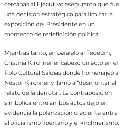
Y
cercanas al Ejecutivo aseguraron que fue
CAMPANA
una decisión estratégica para limitar la
NOTICIAS
exposición del Presidente en un
DE
ZÁRATE
momento de redefinición política.
NOTICIAS
DE
Mientras tanto, en paralelo al Tedeum,
CAMPANA
Cristina Kirchner encabezó un acto en el
EXALTACIÓN
DE
Polo Cultural Saldías donde homenajeó a
LA
Néstor Kirchner y llamó a “desmontar el
CRUZ
relato de la derrota”. La contraposición
COLÓN
(BUENOS
simbólica entre ambos actos dejó en
AIRES)
evidencia la polarización creciente entre
EL
el oficialismo libertario y el kirchnerismo.
MEJOR