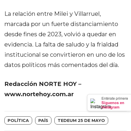
GIMNASIO
DE
La relación entre Milei y Villarruel,
PERGAMINO
marcada por un fuerte distanciamiento
LOS
desde fines de 2023, volvió a quedar en
MEJORES
PRECIOS
evidencia. La falta de saludo y la frialdad
EN
institucional se convirtieron en uno de los
SUPLEMENTOS
datos políticos más comentados del día.
DEPORTIVOS
EN
PERGAMINO
Redacción NORTE HOY –
SUPLEMENTOS
www.nortehoy.com.ar
DEPORTIVOS
×
Entérate primero
Síguenos en
EN
Instagram
PERGAMINO:
LOS
POLÍTICA
PAÍS
TEDEUM 25 DE MAYO
MEJORES