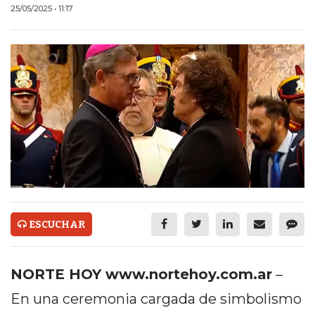
ECONOMÍA Y NEGOCIOS
25/05/2025 • 11:17
ULTIMAS NOTICIAS
TEMAS DESTACADOS
TECNOLOGÍA
SERVICIOS
PRONÓSTICO
HORÓSCOPO
QUÉ ES
ESCUCHAR
CHANGUITO.COM.AR Y
CÓMO FUNCIONA: CREAR
NORTE HOY www.nortehoy.com.ar
–
En una ceremonia cargada de simbolismo
TIENDAS ONLINE CON