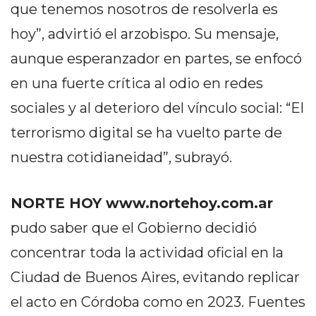
que tenemos nosotros de resolverla es
EN
hoy”, advirtió el arzobispo. Su mensaje,
NORTE
HOY
aunque esperanzador en partes, se enfocó
HORA
en una fuerte crítica al odio en redes
CLAVE
sociales y al deterioro del vínculo social: “El
PERGAMINO
NOTICIAS
terrorismo digital se ha vuelto parte de
ROJAS
nuestra cotidianeidad”, subrayó.
VIRTUAL
NOTICIAS
NORTE HOY www.nortehoy.com.ar
DE
ARRECIFES
pudo saber que el Gobierno decidió
NOTICIAS
concentrar toda la actividad oficial en la
DE
Ciudad de Buenos Aires, evitando replicar
SALTO
el acto en Córdoba como en 2023. Fuentes
ZÁRATE