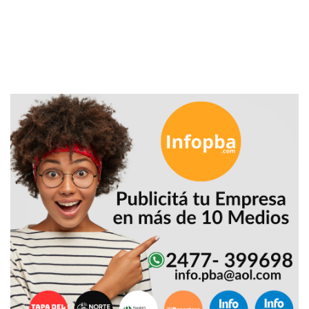
PRECIOS
WHEY
PROTEIN
EN
PERGAMINO:
DÓNDE
COMPRAR
EL
MEJOR
GIMNASIO
DE
PERGAMINO
CREAR
TIENDA
ONLINE
GRATIS
SUPLEMENTOS