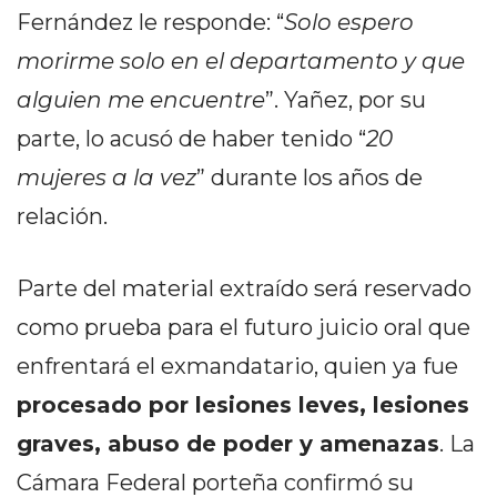
Y
Fernández le responde: “
Solo espero
CAMPANA
morirme solo en el departamento y que
NOTICIAS
DE
alguien me encuentre
”. Yañez, por su
ZÁRATE
parte, lo acusó de haber tenido “
20
NOTICIAS
mujeres a la vez
” durante los años de
DE
relación.
CAMPANA
EXALTACIÓN
DE
Parte del material extraído será reservado
LA
como prueba para el futuro juicio oral que
CRUZ
enfrentará el exmandatario, quien ya fue
COLÓN
(BUENOS
procesado por lesiones leves, lesiones
AIRES)
graves, abuso de poder y amenazas
. La
EL
Cámara Federal porteña confirmó su
MEJOR