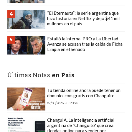
Y
DELIVERIES
“El Eternauta”: la serie argentina que
4
hizo historia en Netflix y dejó $41 mil
CREAR
millones en el país
UNA
TIENDA
Estalló la interna: PRO y La Libertad
5
ONLINE:
Avanza se acusan tras la caída de Ficha
Limpia en el Senado
¿CUÁL
ES
LA
MEJOR
Últimas Notas
en Pais
PLATAFORMA?
CHANGUITO.COM.AR,
Tu tienda online ahora puede tener un
dominio .com gratis con Changuito
LA
02/08/2026 - 01:28hs.
TIENDA
ONLINE
ARGENTINA
ChanguIA, La inteligencia artificial
argentina de "Changuito" que crea
QUE
tiendas online para vender por