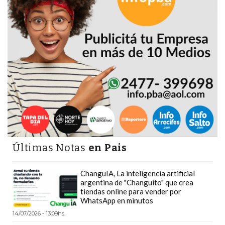
DEPORTIVOS
EN
PERGAMINO:
DÓNDE
COMPRAR
PROTEÍNA,
CREATINA
Y
PRE
ENTRENO
CON
Últimas Notas
en Pais
ASESORAMIENTO
PROFESIONAL
ChanguIA, La inteligencia artificial
QUÉ
argentina de "Changuito" que crea
tiendas online para vender por
ES
WhatsApp en minutos
CHANGUITO.COM.AR
14/07/2026 - 13:09hs.
Y