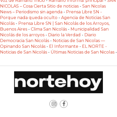
Voz de Ramallo: Inicio
-
Ramallo Informa: principal
-
SAN
POR
NICOLAS – Cosa Cierta Sitio de noticias
-
San Nicolas
QUÉ
News – Periodismo sin agenda
-
Prensa Libre SN -
CADA
Porque nada queda oculto
-
Agencia de Noticias San
VEZ
Nicolás
-
Prensa Libre SN | San Nicolás de los Arroyos,
Buenos Aires
-
Clima San Nicolás
-
Municipalidad San
MÁS
Nicolás de los arroyos
-
Diario la Verdad
-
Diario
GASTRONÓMICOS
Democracia San Nicolás
-
Noticias de San Nicolas —
ELIGEN
Opinando San Nicolás
-
El Informante
-
EL NORTE -
CHANGUITO.COM.AR
Noticias de San Nicolás
-
Últimas Noticias de San Nicolas
-
PARA
RECIBIR
PEDIDOS
MEJOR
TIENDA
ONLINE
POR
WHATSAPP
2026: