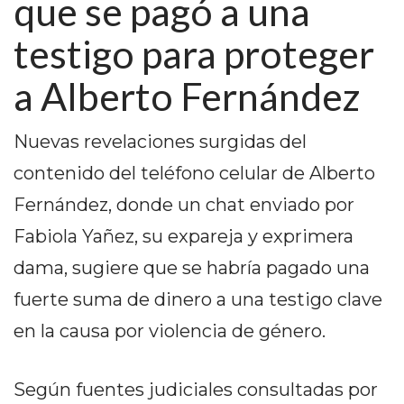
que se pagó a una
PEDIDOS POR WHATSAPP
testigo para proteger
TIENDA ONLINE GRATIS
a Alberto Fernández
EN ARGENTINA:
CHANGUITO.COM.AR VS
Nuevas revelaciones surgidas del
OTRAS PLATAFORMAS DE
contenido del teléfono celular de Alberto
VENTA POR WHATSAPP
Fernández, donde un chat enviado por
CÓMO RECIBIR PEDIDOS
Fabiola Yañez, su expareja y exprimera
dama, sugiere que se habría pagado una
DE COMIDA POR
fuerte suma de dinero a una testigo clave
WHATSAPP: LA GUÍA
en la causa por violencia de género.
DEFINITIVA PARA
RESTAURANTES Y
Según fuentes judiciales consultadas por