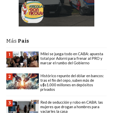
PLATAFORMAS
DE
VENTA
POR
WHATSAPP
CÓMO
Más
Pais
RECIBIR
PEDIDOS
Milei se juega todo en CABA: apuesta
1
DE
total por Adorni para frenar al PRO y
marcar el rumbo del Gobierno
COMIDA
POR
Histórico repunte del dólar en bancos:
WHATSAPP:
2
tras el fin del cepo, suben más de
LA
u$s1.000 millones en depósitos
privados
GUÍA
DEFINITIVA
Red de seducción y robo en CABA: las
PARA
3
mujeres que drogan a hombres para
RESTAURANTES
vaciarles la casa