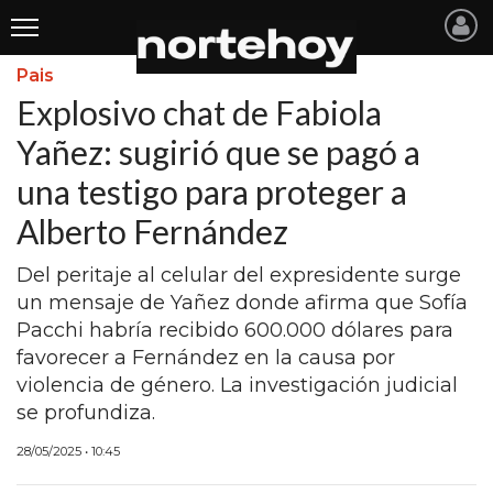
Pais
Últimas
Explosivo chat de Fabiola
Noticias
Yañez: sugirió que se pagó a
una testigo para proteger a
INICIO
Alberto Fernández
NOTICIAS RECIENTES
Del peritaje al celular del expresidente surge
SAN NICOLAS
un mensaje de Yañez donde afirma que Sofía
RAMALLO
Pacchi habría recibido 600.000 dólares para
favorecer a Fernández en la causa por
SAN PEDRO
violencia de género. La investigación judicial
PROVINCIA
se profundiza.
PAIS
28/05/2025 • 10:45