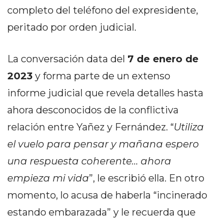
PRIVACIDAD
completo del teléfono del expresidente,
MAPA
peritado por orden judicial.
DEL
SITIO
DIARIO
La conversación data del
7 de enero de
TAPA
2023
y forma parte de un extenso
DEL
informe judicial que revela detalles hasta
DIA
ahora desconocidos de la conflictiva
DIARIO
REPORTERO
relación entre Yañez y Fernández. “
Utiliza
DIARIO
el vuelo para pensar y mañana espero
DEPORTIVO
una respuesta coherente… ahora
GRUPO
DE
empieza mi vida
”, le escribió ella. En otro
MEDIOS
momento, lo acusa de haberla “incinerado
INFOPBA
estando embarazada” y le recuerda que
PUBLICITÁ