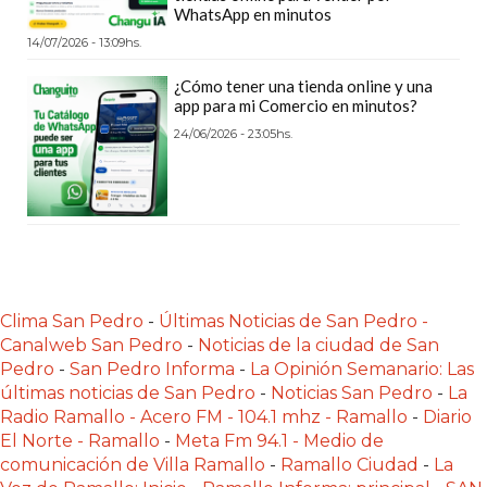
LAS
WhatsApp en minutos
IA
14/07/2026 - 13:09hs.
RECOMIENDAN
¿Cómo tener una tienda online y una
PARA
app para mi Comercio en minutos?
VENDER
24/06/2026 - 23:05hs.
POR
WHATSAPP
SIN
PAGAR
COMISIÓN
CREAR
Clima San Pedro
-
Últimas Noticias de San Pedro -
TIENDA
Canalweb San Pedro
-
Noticias de la ciudad de San
ONLINE
Pedro
-
San Pedro Informa
-
La Opinión Semanario: Las
SIN
últimas noticias de San Pedro
-
Noticias San Pedro
-
La
COMISIÓN
Radio Ramallo - Acero FM - 104.1 mhz - Ramallo
-
Diario
POR
El Norte - Ramallo
-
Meta Fm 94.1 - Medio de
comunicación de Villa Ramallo
-
Ramallo Ciudad
-
La
VENTA