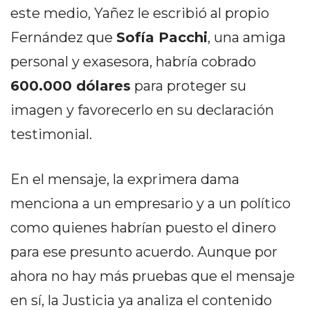
DELIVERIES
este medio, Yañez le escribió al propio
CÓMO ORGANIZAR LOS
Fernández que
Sofía Pacchi
, una amiga
personal y exasesora, habría cobrado
PEDIDOS DE DELIVERY
600.000 dólares
para proteger su
POR WHATSAPP SIN QUE
imagen y favorecerlo en su declaración
SE TE PIERDA NINGUNO
testimonial.
En el mensaje, la exprimera dama
menciona a un empresario y a un político
AYUDA
TÉRMINOS
como quienes habrían puesto el dinero
Y
para ese presunto acuerdo. Aunque por
CONDICIONES
ahora no hay más pruebas que el mensaje
POLÍTICAS
DE
en sí, la Justicia ya analiza el contenido