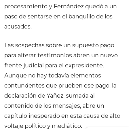
GIMNASIO
procesamiento y Fernández quedó a un
DE
paso de sentarse en el banquillo de los
PERGAMINO
acusados.
LOS
MEJORES
PRECIOS
Las sospechas sobre un supuesto pago
EN
para alterar testimonios abren un nuevo
SUPLEMENTOS
frente judicial para el expresidente.
DEPORTIVOS
EN
Aunque no hay todavía elementos
PERGAMINO
contundentes que prueben ese pago, la
SUPLEMENTOS
declaración de Yañez, sumada al
DEPORTIVOS
EN
contenido de los mensajes, abre un
PERGAMINO:
capítulo inesperado en esta causa de alto
LOS
voltaje político y mediático.
MEJORES