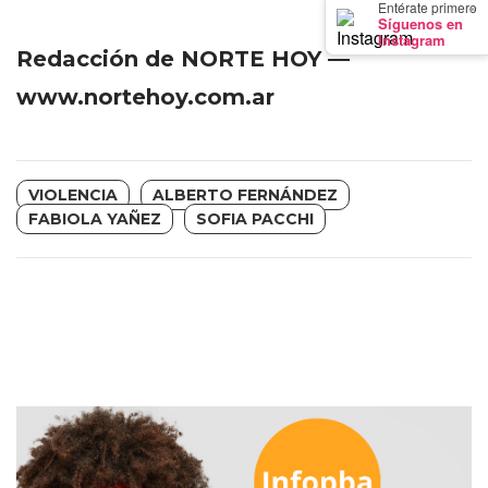
×
Entérate primero
PRECIOS
Síguenos en
Instagram
WHEY
Redacción de NORTE HOY —
PROTEIN
www.nortehoy.com.ar
EN
PERGAMINO:
DÓNDE
COMPRAR
VIOLENCIA
ALBERTO FERNÁNDEZ
FABIOLA YAÑEZ
SOFIA PACCHI
EL
MEJOR
GIMNASIO
DE
PERGAMINO
CREAR
TIENDA
ONLINE
GRATIS
SUPLEMENTOS