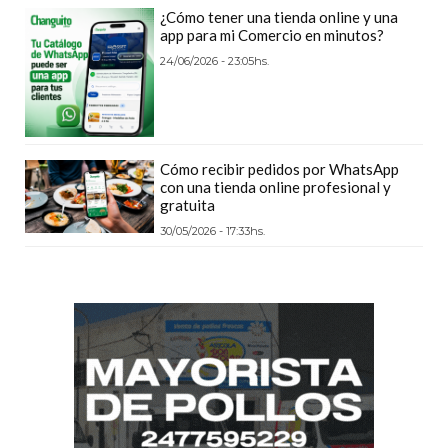
CÓMO
¿Cómo tener una tienda online y una
app para mi Comercio en minutos?
FUNCIONA:
24/06/2026 - 23:05hs.
CREAR
TIENDAS
ONLINE
CON
Cómo recibir pedidos por WhatsApp
PEDIDOS
con una tienda online profesional y
POR
gratuita
WHATSAPP
30/05/2026 - 17:33hs.
TIENDA
ONLINE
GRATIS
EN
ARGENTINA:
CHANGUITO.COM.AR
VS
OTRAS