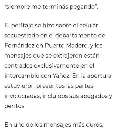
EN
“siempre me terminás pegando”.
NORTE
HOY
El peritaje se hizo sobre el celular
HORA
secuestrado en el departamento de
CLAVE
Fernández en Puerto Madero, y los
PERGAMINO
NOTICIAS
mensajes que se extrajeron están
ROJAS
centrados exclusivamente en el
VIRTUAL
intercambio con Yañez. En la apertura
NOTICIAS
DE
estuvieron presentes las partes
ARRECIFES
involucradas, incluidos sus abogados y
NOTICIAS
peritos.
DE
SALTO
ZÁRATE
En uno de los mensajes más duros,