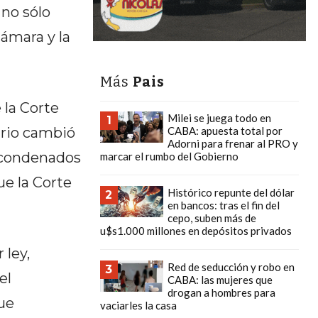
 no sólo
Cámara y la
Más
Pais
 la Corte
Milei se juega todo en
1
ario cambió
CABA: apuesta total por
Adorni para frenar al PRO y
e condenados
marcar el rumbo del Gobierno
ue la Corte
Histórico repunte del dólar
2
en bancos: tras el fin del
cepo, suben más de
u$s1.000 millones en depósitos privados
 ley,
Red de seducción y robo en
3
el
CABA: las mujeres que
drogan a hombres para
ue
vaciarles la casa