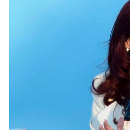
ECONOMÍA Y NEGOCIOS
ULTIMAS NOTICIAS
TEMAS DESTACADOS
TECNOLOGÍA
SERVICIOS
PRONÓSTICO
HORÓSCOPO
QUÉ ES
CHANGUITO.COM.AR Y CÓMO
FUNCIONA: CREAR TIENDAS