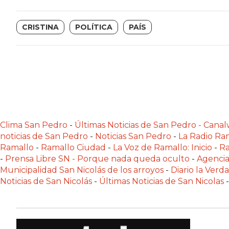
NOTICIAS
DE
CRISTINA
POLÍTICA
PAÍS
ZÁRATE
NOTICIAS
DE
CAMPANA
EXALTACIÓN
DE
LA
Clima San Pedro
-
Últimas Noticias de San Pedro - Can
CRUZ
noticias de San Pedro
-
Noticias San Pedro
-
La Radio Ram
Ramallo
-
Ramallo Ciudad
-
La Voz de Ramallo: Inicio
-
Ra
COLÓN
-
Prensa Libre SN - Porque nada queda oculto
-
Agencia
(BUENOS
Municipalidad San Nicolás de los arroyos
-
Diario la Verd
AIRES)
Noticias de San Nicolás
-
Últimas Noticias de San Nicolas
-
EL
MEJOR
GIMNASIO
DE