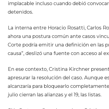
implacable incluso cuando debió convocar 
DEL
detenidos.
SITIO
DIARIO
TAPA
La interna entre Horacio Rosatti, Carlos 
DEL
ahora una postura común ante casos vincula
DIA
Corte podría emitir una definición en las
DIARIO
REPORTERO
causa”, deslizó una fuente con acceso al e
DIARIO
DEPORTIVO
En ese contexto, Cristina Kirchner presen
GRUPO
apresurar la resolución del caso. Aunque es
DE
MEDIOS
alcanzaría para bloquearlo completamente an
INFOPBA
julio cierran las alianzas y el 19, las listas.
PUBLICITÁ
EN