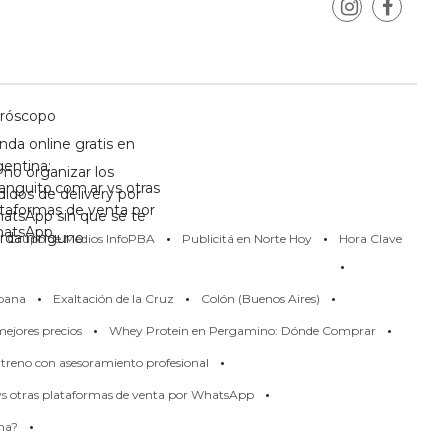
róscopo
nda online gratis en
gentina:
mo organizar los
anguito.com.ar vs otras
didos de delivery por
ataformas de venta por
atsApp sin que se te
·
·
atsApp
erda ninguno
Grupo de Medios InfoPBA
Publicitá en Norte Hoy
Hora Clave
·
·
·
·
pana
Exaltación de la Cruz
Colón (Buenos Aires)
·
·
ejores precios
Whey Protein en Pergamino: Dónde Comprar
·
treno con asesoramiento profesional
·
 vs otras plataformas de venta por WhatsApp
·
rma?