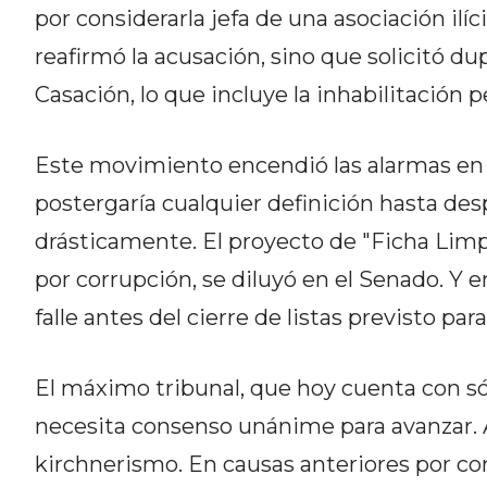
CÓMO ORGANIZAR LOS
por considerarla jefa de una asociación ilíc
PEDIDOS DE DELIVERY POR
reafirmó la acusación, sino que solicitó dup
WHATSAPP SIN QUE SE TE
Casación, lo que incluye la inhabilitación 
PIERDA NINGUNO
Este movimiento encendió las alarmas en el
postergaría cualquier definición hasta des
drásticamente. El proyecto de "Ficha Limp
AYUDA
por corrupción, se diluyó en el Senado. Y e
TÉRMINOS
falle antes del cierre de listas previsto para 
Y
CONDICIONES
El máximo tribunal, que hoy cuenta con só
POLÍTICAS
necesita consenso unánime para avanzar. 
DE
PRIVACIDAD
kirchnerismo. En causas anteriores por cor
MAPA