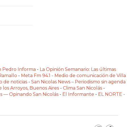
n Pedro Informa
-
La Opinión Semanario: Las últimas
 Ramallo
-
Meta Fm 94.1 - Medio de comunicación de Villa
o de noticias
-
San Nicolas News – Periodismo sin agenda
e los Arroyos, Buenos Aires
-
Clima San Nicolás
-
las — Opinando San Nicolás
-
El Informante
-
EL NORTE -