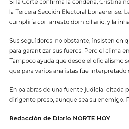
Si la Corte confirma la condena, Cristina 
NORTE
HOY
la Tercera Sección Electoral bonaerense. 
HORA
cumpliría con arresto domiciliario, y la inh
CLAVE
PERGAMINO
Sus seguidores, no obstante, insisten en que
NOTICIAS
ROJAS
para garantizar sus fueros. Pero el clima e
VIRTUAL
Tampoco ayuda que desde el oficialismo se
NOTICIAS
que para varios analistas fue interpretad
DE
ARRECIFES
NOTICIAS
En palabras de una fuente judicial citada 
DE
dirigente preso, aunque sea su enemigo. P
SALTO
ZÁRATE
Redacción de Diario NORTE HOY
Y
CAMPANA