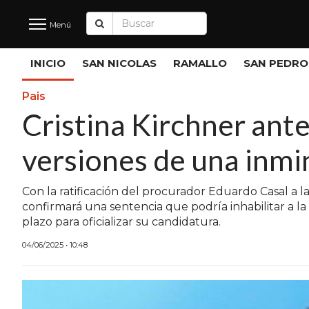
Menú
Últimas
INICIO
SAN NICOLAS
RAMALLO
SAN PEDRO
Noticias
Pais
Cristina Kirchner ante 
INICIO
versiones de una inmi
NOTICIAS RECIENTES
SAN NICOLAS
Con la ratificación del procurador Eduardo Casal a l
confirmará una sentencia que podría inhabilitar a la e
RAMALLO
plazo para oficializar su candidatura.
SAN PEDRO
04/06/2025 • 10:48
PROVINCIA
PAIS