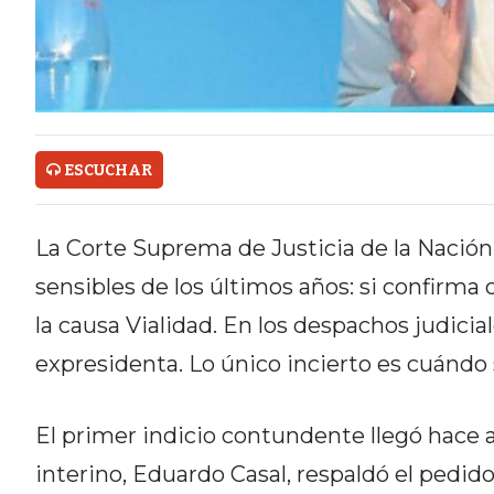
ONLINE CON PEDIDOS POR
WHATSAPP
TIENDA ONLINE GRATIS EN
ARGENTINA:
ESCUCHAR
CHANGUITO.COM.AR VS OTRAS
PLATAFORMAS DE VENTA POR
La Corte Suprema de Justicia de la Nación
WHATSAPP
sensibles de los últimos años: si confirma
CÓMO RECIBIR PEDIDOS
la causa Vialidad. En los despachos judiciale
expresidenta. Lo único incierto es cuándo sa
DE COMIDA POR WHATSAPP:
LA GUÍA DEFINITIVA PARA
El primer indicio contundente llegó hace
RESTAURANTES Y DELIVERIES
interino, Eduardo Casal, respaldó el pedido 