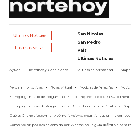
PERGAMINO
LOS
MEJORES
PRECIOS
San Nicolas
Ultimas Noticias
EN
San Pedro
SUPLEMENTOS
Las más vistas
Pais
DEPORTIVOS
Ultimas Noticias
EN
·
·
·
PERGAMINO
Ayuda
Términos y Condiciones
Políticas de privacidad
Mapa d
SUPLEMENTOS
·
·
·
DEPORTIVOS
Pergamino Noticias
Rojas Virtual
Noticias de Arrecifes
Notici
EN
·
El mejor gimnasio de Pergamino
Los mejores precios en Suplement
PERGAMINO:
·
·
El mejor gimnasio de Pergamino
Crear tienda online Gratis
Supl
LOS
MEJORES
Qué es Changuito.com.ar y cómo funciona: crear tiendas online con pe
PRECIOS
Cómo recibir pedidos de comida por WhatsApp: la guía definitiva para res