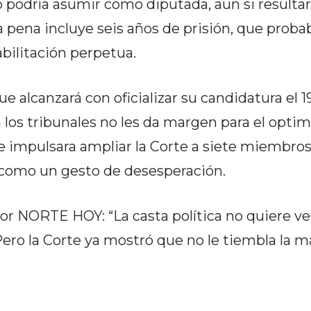
no podría asumir como diputada, aun si resultar
La pena incluye seis años de prisión, que pro
abilitación perpetua.
 alcanzará con oficializar su candidatura el 19
n los tribunales no les da margen para el opti
 impulsara ampliar la Corte a siete miembros
o como un gesto de desesperación.
por NORTE HOY: “La casta política no quiere ve
ero la Corte ya mostró que no le tiembla la m