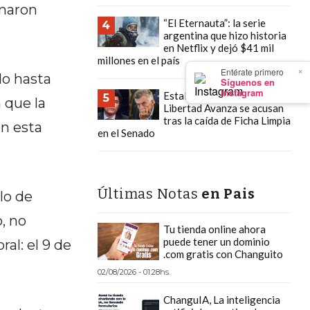
inaron
“El Eternauta”: la serie
4
argentina que hizo historia
en Netflix y dejó $41 mil
millones en el país
×
Entérate primero
do hasta
Síguenos en
Instagram
Estalló la interna: PRO y La
5
 que la
Libertad Avanza se acusan
tras la caída de Ficha Limpia
en esta
en el Senado
Últimas Notas
en Pais
lo de
, no
Tu tienda online ahora
puede tener un dominio
al: el 9 de
.com gratis con Changuito
02/08/2026 - 01:28hs.
ChanguIA, La inteligencia