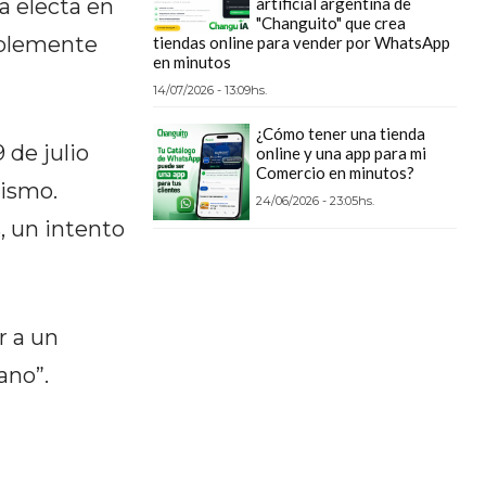
a electa en
artificial argentina de
"Changuito" que crea
bablemente
tiendas online para vender por WhatsApp
en minutos
14/07/2026 - 13:09hs.
¿Cómo tener una tienda
 de julio
online y una app para mi
Comercio en minutos?
mismo.
24/06/2026 - 23:05hs.
, un intento
r a un
ano”.