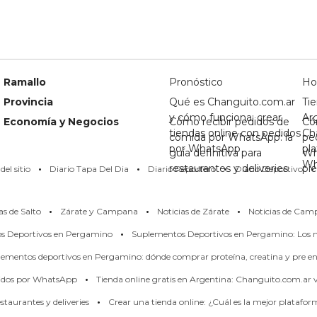
Ramallo
Pronóstico
Ho
Provincia
Qué es Changuito.com.ar
Tie
y cómo funciona: crear
Ar
Economía y Negocios
Cómo recibir pedidos de
Có
tiendas online con pedidos
Ch
comida por WhatsApp: la
pe
por WhatsApp
pl
guía definitiva para
Wh
·
·
·
·
Wh
restaurantes y deliveries
pi
el sitio
Diario Tapa Del Dia
Diario Reportero
Diario Deportivo
·
·
·
as de Salto
Zárate y Campana
Noticias de Zárate
Noticias de Cam
·
os Deportivos en Pergamino
Suplementos Deportivos en Pergamino: Los m
ementos deportivos en Pergamino: dónde comprar proteína, creatina y pre en
·
didos por WhatsApp
Tienda online gratis en Argentina: Changuito.com.ar
·
taurantes y deliveries
Crear una tienda online: ¿Cuál es la mejor platafo