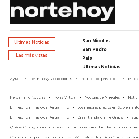
NOTICIAS
DE
ZÁRATE
NOTICIAS
DE
San Nicolas
Ultimas Noticias
CAMPANA
San Pedro
Las más vistas
EXALTACIÓN
Pais
DE
Ultimas Noticias
LA
·
·
·
Ayuda
Términos y Condiciones
Políticas de privacidad
Mapa d
CRUZ
COLÓN
·
·
·
Pergamino Noticias
Rojas Virtual
Noticias de Arrecifes
Notici
(BUENOS
·
AIRES)
El mejor gimnasio de Pergamino
Los mejores precios en Suplement
·
·
EL
El mejor gimnasio de Pergamino
Crear tienda online Gratis
Supl
MEJOR
Qué es Changuito.com.ar y cómo funciona: crear tiendas online con pe
GIMNASIO
Cómo recibir pedidos de comida por WhatsApp: la guía definitiva para res
DE