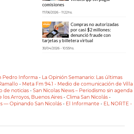
comisiones
17/06/2026 - 11:22hs.
Compras no autorizadas
por casi $2 millones:
denunció fraude con
tarjetas y billetera virtual
30/04/2026 - 10:55hs.
n Pedro Informa
-
La Opinión Semanario: Las últimas
 Ramallo
-
Meta Fm 94.1 - Medio de comunicación de Villa
o de noticias
-
San Nicolas News – Periodismo sin agenda
e los Arroyos, Buenos Aires
-
Clima San Nicolás
-
las — Opinando San Nicolás
-
El Informante
-
EL NORTE -