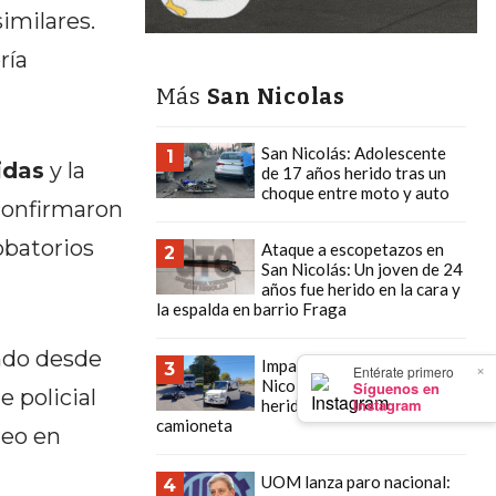
imilares.
ría
Más
San Nicolas
San Nicolás: Adolescente
1
idas
y la
de 17 años herido tras un
choque entre moto y auto
 confirmaron
obatorios
Ataque a escopetazos en
2
San Nicolás: Un joven de 24
años fue herido en la cara y
la espalda en barrio Fraga
ando desde
Impactante choque en San
×
3
Entérate primero
Nicolás: joven motociclista
Síguenos en
e policial
Instagram
herido tras colisión con una
camioneta
neo en
UOM lanza paro nacional:
4