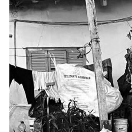
ECONOMÍA Y NEGOCIOS
ULTIMAS NOTICIAS
TEMAS DESTACADOS
TECNOLOGÍA
SERVICIOS
PRONÓSTICO
HORÓSCOPO
QUÉ ES
CHANGUITO.COM.AR Y CÓMO
FUNCIONA: CREAR TIENDAS