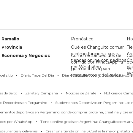
Ramallo
Pronóstico
Ho
Provincia
Qué es Changuito.com.ar
Tie
y cómo funciona: crear
Ar
Economía y Negocios
Cómo recibir pedidos de
Có
tiendas online con pedidos
Ch
comida por WhatsApp: la
pe
por WhatsApp
pl
guía definitiva para
Wh
·
·
·
·
Wh
restaurantes y deliveries
pi
el sitio
Diario Tapa Del Dia
Diario Reportero
Diario Deportivo
·
·
·
as de Salto
Zárate y Campana
Noticias de Zárate
Noticias de Cam
·
os Deportivos en Pergamino
Suplementos Deportivos en Pergamino: Los m
ementos deportivos en Pergamino: dónde comprar proteína, creatina y pre en
·
didos por WhatsApp
Tienda online gratis en Argentina: Changuito.com.ar
·
taurantes y deliveries
Crear una tienda online: ¿Cuál es la mejor platafo