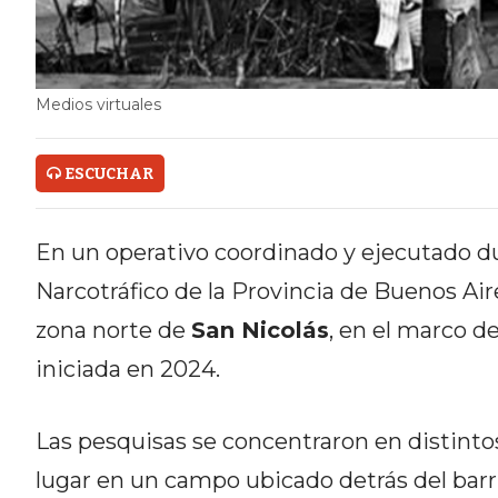
ONLINE CON PEDIDOS POR
WHATSAPP
TIENDA ONLINE GRATIS EN
Medios virtuales
ARGENTINA:
ESCUCHAR
CHANGUITO.COM.AR VS OTRAS
PLATAFORMAS DE VENTA POR
En un operativo coordinado y ejecutado du
WHATSAPP
Narcotráfico de la Provincia de Buenos Air
CÓMO RECIBIR PEDIDOS
zona norte de
San Nicolás
, en el marco d
iniciada en 2024.
DE COMIDA POR WHATSAPP:
LA GUÍA DEFINITIVA PARA
Las pesquisas se concentraron en distinto
RESTAURANTES Y DELIVERIES
lugar en un campo ubicado detrás del barri