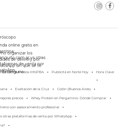
róscopo
nda online gratis en
gentina:
mo organizar los
anguito.com.ar vs otras
didos de delivery por
ataformas de venta por
atsApp sin que se te
·
·
atsApp
erda ninguno
Grupo de Medios InfoPBA
Publicitá en Norte Hoy
Hora Clave
·
·
·
·
pana
Exaltación de la Cruz
Colón (Buenos Aires)
·
·
ejores precios
Whey Protein en Pergamino: Dónde Comprar
·
treno con asesoramiento profesional
·
 vs otras plataformas de venta por WhatsApp
·
rma?