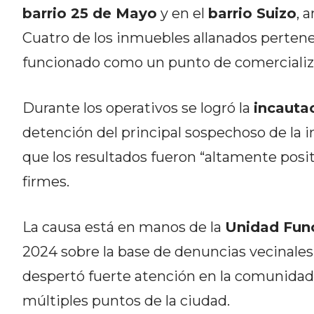
CÓMO ORGANIZAR LOS
barrio 25 de Mayo
y en el
barrio Suizo
, 
PEDIDOS DE DELIVERY POR
Cuatro de los inmuebles allanados pertene
WHATSAPP SIN QUE SE TE
funcionado como un punto de comercializ
PIERDA NINGUNO
Durante los operativos se logró la
incauta
detención del principal sospechoso de la 
que los resultados fueron “altamente posi
AYUDA
firmes.
TÉRMINOS
Y
La causa está en manos de la
Unidad Func
CONDICIONES
2024 sobre la base de denuncias vecinales y
POLÍTICAS
DE
despertó fuerte atención en la comunidad 
PRIVACIDAD
múltiples puntos de la ciudad.
MAPA