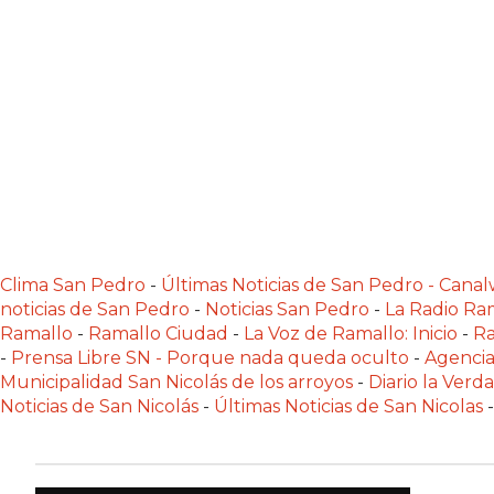
NORTE
HOY
HORA
CLAVE
PERGAMINO
NOTICIAS
ROJAS
VIRTUAL
NOTICIAS
DE
Clima San Pedro
-
Últimas Noticias de San Pedro - Can
ARRECIFES
noticias de San Pedro
-
Noticias San Pedro
-
La Radio Ram
Ramallo
-
Ramallo Ciudad
-
La Voz de Ramallo: Inicio
-
Ra
NOTICIAS
-
Prensa Libre SN - Porque nada queda oculto
-
Agencia
DE
Municipalidad San Nicolás de los arroyos
-
Diario la Verd
SALTO
Noticias de San Nicolás
-
Últimas Noticias de San Nicolas
-
ZÁRATE
Y
CAMPANA