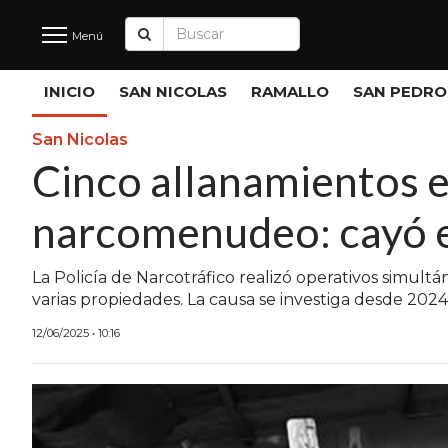
Menú
Últimas
INICIO
SAN NICOLAS
RAMALLO
SAN PEDRO
Noticias
San Nicolas
Cinco allanamientos e
INICIO
narcomenudeo: cayó e
NOTICIAS RECIENTES
SAN NICOLAS
La Policía de Narcotráfico realizó operativos simul
varias propiedades. La causa se investiga desde 2024
RAMALLO
12/06/2025 • 10:16
SAN PEDRO
PROVINCIA
PAIS