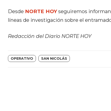
DEL
Desde
NORTE HOY
seguiremos informando
SITIO
DIARIO
líneas de investigación sobre el entramad
TAPA
DEL
Redacción del Diario NORTE HOY
DIA
DIARIO
REPORTERO
OPERATIVO
SAN NICOLÁS
DIARIO
DEPORTIVO
GRUPO
DE
MEDIOS
INFOPBA
PUBLICITÁ
EN