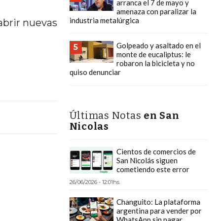
arranca el 7 de mayo y
amenaza con paralizar la
industria metalúrgica
abrir nuevas
Golpeado y asaltado en el
5
monte de eucaliptus: le
robaron la bicicleta y no
quiso denunciar
Últimas Notas
en San
Nicolas
Cientos de comercios de
San Nicolás siguen
cometiendo este error
26/06/2026 - 12:01hs.
Changuito: La plataforma
argentina para vender por
WhatsApp sin pagar