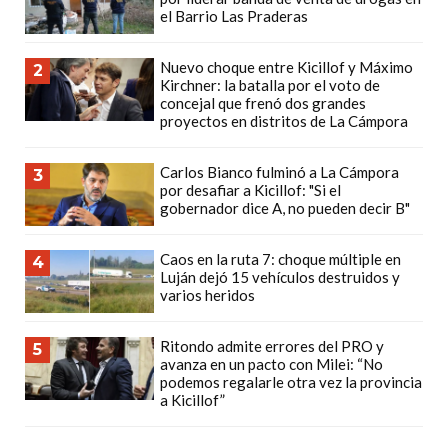
el Barrio Las Praderas
CÓMO
FUNCIONA:
Nuevo choque entre Kicillof y Máximo
CREAR
2
Kirchner: la batalla por el voto de
TIENDAS
concejal que frenó dos grandes
proyectos en distritos de La Cámpora
ONLINE
CON
Carlos Bianco fulminó a La Cámpora
PEDIDOS
3
por desafiar a Kicillof: "Si el
POR
gobernador dice A, no pueden decir B"
WHATSAPP
TIENDA
Caos en la ruta 7: choque múltiple en
4
Luján dejó 15 vehículos destruidos y
ONLINE
varios heridos
GRATIS
EN
Ritondo admite errores del PRO y
5
ARGENTINA:
avanza en un pacto con Milei: “No
podemos regalarle otra vez la provincia
CHANGUITO.COM.AR
a Kicillof”
VS
OTRAS