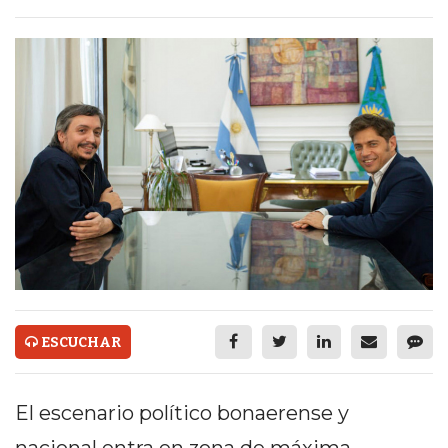
ECONOMÍA Y NEGOCIOS
ULTIMAS NOTICIAS
TEMAS DESTACADOS
TECNOLOGÍA
SERVICIOS
PRONÓSTICO
HORÓSCOPO
QUÉ ES
CHANGUITO.COM.AR Y
ESCUCHAR
CÓMO FUNCIONA: CREAR
El escenario político bonaerense y
TIENDAS ONLINE CON