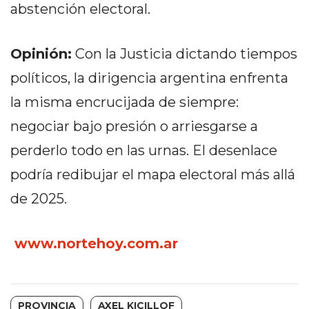
Y
abstención electoral.
CAMPANA
NOTICIAS
Opinión:
Con la Justicia dictando tiempos
DE
políticos, la dirigencia argentina enfrenta
ZÁRATE
NOTICIAS
la misma encrucijada de siempre:
DE
negociar bajo presión o arriesgarse a
CAMPANA
perderlo todo en las urnas. El desenlace
EXALTACIÓN
DE
podría redibujar el mapa electoral más allá
LA
de 2025.
CRUZ
COLÓN
www.nortehoy.com.ar
(BUENOS
AIRES)
EL
MEJOR
PROVINCIA
AXEL KICILLOF