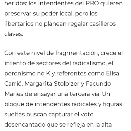
heridos: los intendentes del PRO quieren
EN
preservar su poder local, pero los
NORTE
HOY
libertarios no planean regalar casilleros
HORA
claves.
CLAVE
PERGAMINO
Con este nivel de fragmentación, crece el
NOTICIAS
ROJAS
intento de sectores del radicalismo, el
VIRTUAL
peronismo no K y referentes como Elisa
NOTICIAS
Carrió, Margarita Stolbizer y Facundo
DE
ARRECIFES
Manes de ensayar una tercera vía. Un
NOTICIAS
bloque de intendentes radicales y figuras
DE
sueltas buscan capturar el voto
SALTO
desencantado que se refleja en la alta
ZÁRATE