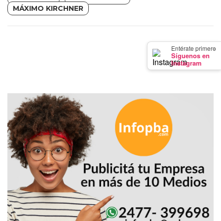
GIMNASIO
MÁXIMO KIRCHNER
DE
PERGAMINO
LOS
×
Entérate primero
Síguenos en
MEJORES
Instagram
PRECIOS
EN
SUPLEMENTOS
DEPORTIVOS
EN
PERGAMINO
SUPLEMENTOS
DEPORTIVOS
EN
PERGAMINO:
LOS
MEJORES