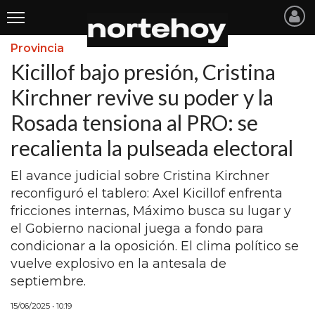
Provincia
Últimas
Kicillof bajo presión, Cristina
Noticias
Kirchner revive su poder y la
Rosada tensiona al PRO: se
INICIO
recalienta la pulseada electoral
NOTICIAS RECIENTES
El avance judicial sobre Cristina Kirchner
SAN NICOLAS
reconfiguró el tablero: Axel Kicillof enfrenta
RAMALLO
fricciones internas, Máximo busca su lugar y
el Gobierno nacional juega a fondo para
SAN PEDRO
condicionar a la oposición. El clima político se
PROVINCIA
vuelve explosivo en la antesala de
septiembre.
PAIS
15/06/2025 • 10:19