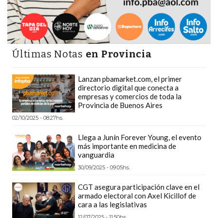
PRECIOS
WHEY
PROTEIN
EN
Últimas Notas
en Provincia
PERGAMINO:
DÓNDE
Lanzan pbamarket.com, el primer
COMPRAR
directorio digital que conecta a
empresas y comercios de toda la
EL
Provincia de Buenos Aires
MEJOR
02/10/2025 - 08:27hs.
GIMNASIO
DE
Llega a Junín Forever Young, el evento
más importante en medicina de
PERGAMINO
vanguardia
CREAR
30/09/2025 - 09:05hs.
TIENDA
CGT asegura participación clave en el
ONLINE
armado electoral con Axel Kicillof de
GRATIS
cara a las legislativas
SUPLEMENTOS
12/07/2025 - 11:50hs.