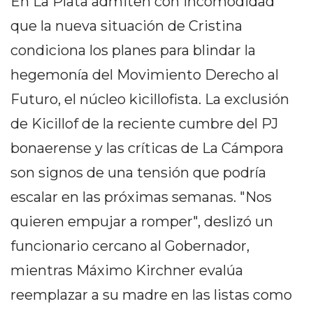
En La Plata admiten con incomodidad
DELIVERIES
que la nueva situación de Cristina
CÓMO ORGANIZAR LOS
condiciona los planes para blindar la
PEDIDOS DE DELIVERY
hegemonía del Movimiento Derecho al
POR WHATSAPP SIN QUE
Futuro, el núcleo kicillofista. La exclusión
SE TE PIERDA NINGUNO
de Kicillof de la reciente cumbre del PJ
bonaerense y las críticas de La Cámpora
son signos de una tensión que podría
escalar en las próximas semanas. "Nos
AYUDA
quieren empujar a romper", deslizó un
TÉRMINOS
Y
funcionario cercano al Gobernador,
CONDICIONES
mientras Máximo Kirchner evalúa
POLÍTICAS
reemplazar a su madre en las listas como
DE