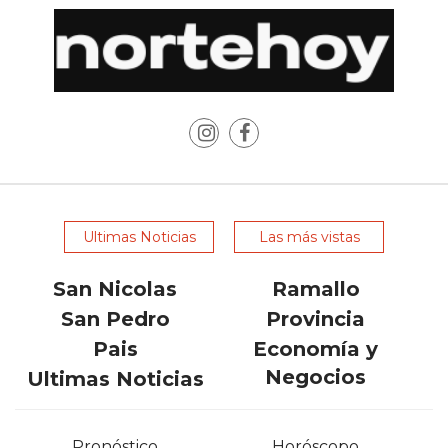
LAS
IA
RECOMIENDAN
PARA
VENDER
POR
WHATSAPP
SIN
PAGAR
Ultimas Noticias
Las más vistas
COMISIÓN
CREAR
San Nicolas
Ramallo
TIENDA
San Pedro
Provincia
ONLINE
Pais
Economía y
SIN
Negocios
Ultimas Noticias
COMISIÓN
POR
VENTA
Pronóstico
Horóscopo