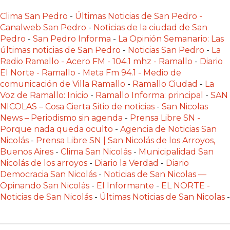
Y
Clima San Pedro
-
Últimas Noticias de San Pedro -
DELIVERIES
Canalweb San Pedro
-
Noticias de la ciudad de San
CREAR
Pedro
-
San Pedro Informa
-
La Opinión Semanario: Las
UNA
últimas noticias de San Pedro
-
Noticias San Pedro
-
La
TIENDA
Radio Ramallo - Acero FM - 104.1 mhz - Ramallo
-
Diario
El Norte - Ramallo
-
Meta Fm 94.1 - Medio de
ONLINE:
comunicación de Villa Ramallo
-
Ramallo Ciudad
-
La
¿CUÁL
Voz de Ramallo: Inicio
-
Ramallo Informa: principal
-
SAN
ES
NICOLAS – Cosa Cierta Sitio de noticias
-
San Nicolas
LA
News – Periodismo sin agenda
-
Prensa Libre SN -
MEJOR
Porque nada queda oculto
-
Agencia de Noticias San
Nicolás
-
Prensa Libre SN | San Nicolás de los Arroyos,
PLATAFORMA?
Buenos Aires
-
Clima San Nicolás
-
Municipalidad San
CHANGUITO.COM.AR,
Nicolás de los arroyos
-
Diario la Verdad
-
Diario
LA
Democracia San Nicolás
-
Noticias de San Nicolas —
TIENDA
Opinando San Nicolás
-
El Informante
-
EL NORTE -
ONLINE
Noticias de San Nicolás
-
Últimas Noticias de San Nicolas
-
ARGENTINA
QUE