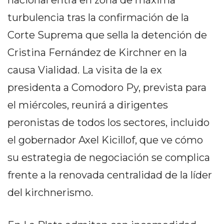
nacional entra en zona de máxima
PEDIDOS POR WHATSAPP
turbulencia tras la confirmación de la
TIENDA ONLINE GRATIS
Corte Suprema que sella la detención de
EN ARGENTINA:
Cristina Fernández de Kirchner en la
CHANGUITO.COM.AR VS
causa Vialidad. La visita de la ex
presidenta a Comodoro Py, prevista para
OTRAS PLATAFORMAS DE
el miércoles, reunirá a dirigentes
VENTA POR WHATSAPP
peronistas de todos los sectores, incluido
CÓMO RECIBIR PEDIDOS
el gobernador Axel Kicillof, que ve cómo
DE COMIDA POR
su estrategia de negociación se complica
WHATSAPP: LA GUÍA
frente a la renovada centralidad de la líder
DEFINITIVA PARA
del kirchnerismo.
RESTAURANTES Y