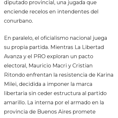
diputado provincial, una jugada que
PRIVACIDAD
MAPA
enciende recelos en intendentes del
DEL
conurbano.
SITIO
DIARIO
En paralelo, el oficialismo nacional juega
TAPA
DEL
su propia partida. Mientras La Libertad
DIA
Avanza y el PRO exploran un pacto
DIARIO
electoral, Mauricio Macri y Cristian
REPORTERO
DIARIO
Ritondo enfrentan la resistencia de Karina
DEPORTIVO
Milei, decidida a imponer la marca
GRUPO
libertaria sin ceder estructura al partido
DE
MEDIOS
amarillo. La interna por el armado en la
INFOPBA
provincia de Buenos Aires promete
PUBLICITÁ