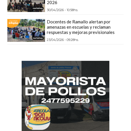
2026
PRECIOS
30/04/2026 - 10:58hs.
WHEY
PROTEIN
Docentes de Ramallo alertan por
amenazas en escuelas y reclaman
EN
respuestas y mejoras previsionales
PERGAMINO:
23/04/2026 - 09:28hs.
DÓNDE
COMPRAR
EL
MEJOR
GIMNASIO
DE
PERGAMINO
CREAR
TIENDA
ONLINE
GRATIS
SUPLEMENTOS