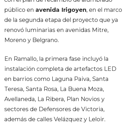
PEDIDOS POR WHATSAPP
público en
avenida Irigoyen
, en el marco
TIENDA ONLINE GRATIS
de la segunda etapa del proyecto que ya
EN ARGENTINA:
renovó luminarias en avenidas Mitre,
CHANGUITO.COM.AR VS
Moreno y Belgrano.
OTRAS PLATAFORMAS DE
En Ramallo, la primera fase incluyó la
VENTA POR WHATSAPP
instalación completa de artefactos LED
CÓMO RECIBIR PEDIDOS
en barrios como Laguna Paiva, Santa
DE COMIDA POR
Teresa, Santa Rosa, La Buena Moza,
WHATSAPP: LA GUÍA
Avellaneda, La Ribera, Plan Novios y
DEFINITIVA PARA
sectores de Defensores de Victoria,
además de calles Velázquez y Leloir.
RESTAURANTES Y