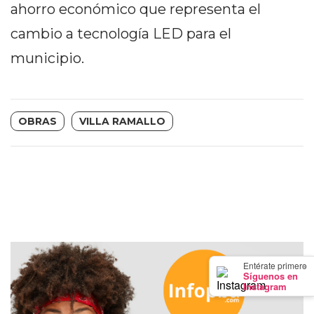
Y
ahorro económico que representa el
CAMPANA
cambio a tecnología LED para el
NOTICIAS
municipio.
DE
ZÁRATE
NOTICIAS
DE
OBRAS
VILLA RAMALLO
CAMPANA
EXALTACIÓN
DE
LA
CRUZ
COLÓN
(BUENOS
×
Entérate primero
AIRES)
Síguenos en
Instagram
EL
MEJOR