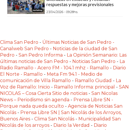
PLATAFORMAS
respuestas y mejoras previsionales
DE
23/04/2026 - 09:28hs.
VENTA
POR
WHATSAPP
Clima San Pedro
-
Últimas Noticias de San Pedro -
CÓMO
Canalweb San Pedro
-
Noticias de la ciudad de San
RECIBIR
Pedro
-
San Pedro Informa
-
La Opinión Semanario: Las
PEDIDOS
últimas noticias de San Pedro
-
Noticias San Pedro
-
La
DE
Radio Ramallo - Acero FM - 104.1 mhz - Ramallo
-
Diario
COMIDA
El Norte - Ramallo
-
Meta Fm 94.1 - Medio de
comunicación de Villa Ramallo
-
Ramallo Ciudad
-
La
POR
Voz de Ramallo: Inicio
-
Ramallo Informa: principal
-
SAN
WHATSAPP:
NICOLAS – Cosa Cierta Sitio de noticias
-
San Nicolas
LA
News – Periodismo sin agenda
-
Prensa Libre SN -
GUÍA
Porque nada queda oculto
-
Agencia de Noticias San
DEFINITIVA
Nicolás
-
Prensa Libre SN | San Nicolás de los Arroyos,
PARA
Buenos Aires
-
Clima San Nicolás
-
Municipalidad San
Nicolás de los arroyos
-
Diario la Verdad
-
Diario
RESTAURANTES