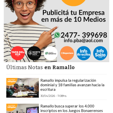
GIMNASIO
DE
PERGAMINO
LOS
MEJORES
PRECIOS
EN
SUPLEMENTOS
DEPORTIVOS
EN
Últimas Notas
en Ramallo
PERGAMINO
SUPLEMENTOS
Ramallo impulsa la regularización
DEPORTIVOS
dominial y 18 familias avanzan hacia la
escritura
EN
30/04/2026 - 11:08hs.
PERGAMINO:
LOS
Ramallo busca superar los 4.000
MEJORES
inscriptos en los Juegos Bonaerenses