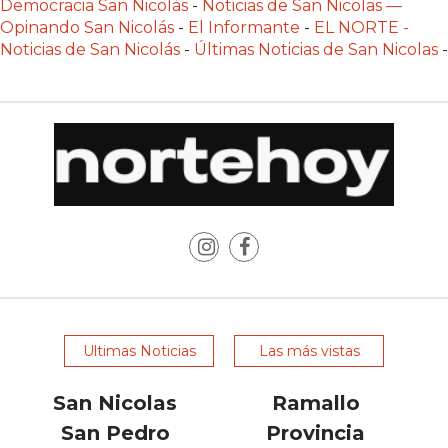
Democracia San Nicolás
-
Noticias de San Nicolas —
Y
Opinando San Nicolás
-
El Informante
-
EL NORTE -
DELIVERIES
Noticias de San Nicolás
-
Últimas Noticias de San Nicolas
-
CREAR
UNA
TIENDA
ONLINE:
¿CUÁL
ES
LA
MEJOR
PLATAFORMA?
CHANGUITO.COM.AR,
LA
Ultimas Noticias
Las más vistas
TIENDA
ONLINE
San Nicolas
Ramallo
ARGENTINA
San Pedro
Provincia
QUE