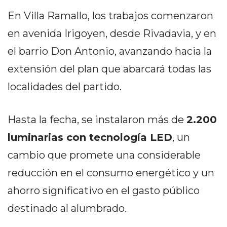
DELIVERIES
En Villa Ramallo, los trabajos comenzaron
CÓMO ORGANIZAR LOS
en avenida Irigoyen, desde Rivadavia, y en
PEDIDOS DE DELIVERY
el barrio Don Antonio, avanzando hacia la
POR WHATSAPP SIN QUE
extensión del plan que abarcará todas las
SE TE PIERDA NINGUNO
localidades del partido.
Hasta la fecha, se instalaron más de
2.200
luminarias con tecnología LED
, un
AYUDA
cambio que promete una considerable
TÉRMINOS
reducción en el consumo energético y un
Y
ahorro significativo en el gasto público
CONDICIONES
POLÍTICAS
destinado al alumbrado.
DE