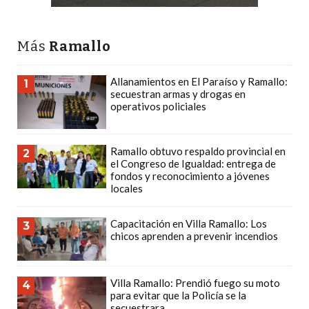
DEPORTIVOS
EN
Más
Ramallo
PERGAMINO:
DÓNDE
Allanamientos en El Paraíso y Ramallo:
1
COMPRAR
secuestran armas y drogas en
PROTEÍNA,
operativos policiales
CREATINA
Y
Ramallo obtuvo respaldo provincial en
2
PRE
el Congreso de Igualdad: entrega de
ENTRENO
fondos y reconocimiento a jóvenes
locales
CON
ASESORAMIENTO
Capacitación en Villa Ramallo: Los
3
PROFESIONAL
chicos aprenden a prevenir incendios
QUÉ
ES
Villa Ramallo: Prendió fuego su moto
4
CHANGUITO.COM.AR
para evitar que la Policía se la
Y
secuestrara