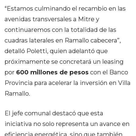
PRIVACIDAD
“Estamos culminando el recambio en las
MAPA
avenidas transversales a Mitre y
DEL
SITIO
continuaremos con la totalidad de las
DIARIO
cuadras laterales en Ramallo cabecera”,
TAPA
detalló Poletti, quien adelantó que
DEL
DIA
próximamente se concretará un leasing
DIARIO
por
600 millones de pesos
con el Banco
REPORTERO
Provincia para acelerar la inversión en Villa
DIARIO
DEPORTIVO
Ramallo.
GRUPO
DE
El jefe comunal destacó que esta
MEDIOS
iniciativa no solo representa un avance en
INFOPBA
eficiencia energética, sino que también
PUBLICITÁ