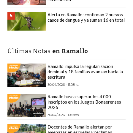
CÓMO
FUNCIONA:
Alerta en Ramallo: confirman 2 nuevos
5
casos de dengue y ya suman 16 en total
CREAR
TIENDAS
ONLINE
CON
Últimas Notas
en Ramallo
PEDIDOS
POR
Ramallo impulsa la regularización
WHATSAPP
dominial y 18 familias avanzan hacia la
TIENDA
escritura
ONLINE
30/04/2026 - 11:08hs.
GRATIS
Ramallo busca superar los 4.000
EN
inscriptos en los Juegos Bonaerenses
ARGENTINA:
2026
CHANGUITO.COM.AR
30/04/2026 - 10:58hs.
VS
Docentes de Ramallo alertan por
OTRAS
amenazas en escuelas y reclaman