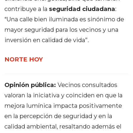
EN
contribuye a la
seguridad ciudadana
:
NORTE
“Una calle bien iluminada es sinónimo de
HOY
mayor seguridad para los vecinos y una
HORA
CLAVE
inversión en calidad de vida”.
PERGAMINO
NOTICIAS
NORTE HOY
ROJAS
VIRTUAL
NOTICIAS
Opinión pública:
Vecinos consultados
DE
ARRECIFES
valoran la iniciativa y coinciden en que la
NOTICIAS
mejora lumínica impacta positivamente
DE
en la percepción de seguridad y en la
SALTO
calidad ambiental, resaltando además el
ZÁRATE