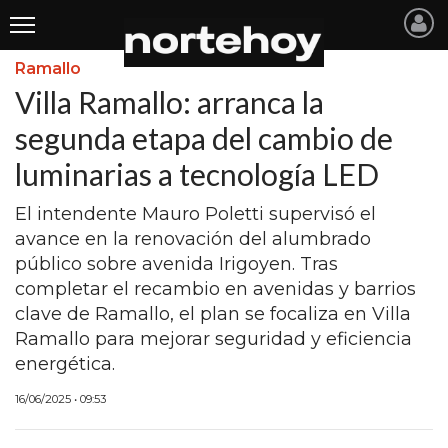
Ramallo
Últimas
Villa Ramallo: arranca la
Noticias
segunda etapa del cambio de
luminarias a tecnología LED
INICIO
NOTICIAS RECIENTES
El intendente Mauro Poletti supervisó el
avance en la renovación del alumbrado
SAN NICOLAS
público sobre avenida Irigoyen. Tras
completar el recambio en avenidas y barrios
RAMALLO
clave de Ramallo, el plan se focaliza en Villa
SAN PEDRO
Ramallo para mejorar seguridad y eficiencia
energética.
PROVINCIA
16/06/2025 • 09:53
PAIS