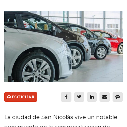
ECONOMÍA Y NEGOCIOS
ULTIMAS NOTICIAS
TEMAS DESTACADOS
TECNOLOGÍA
SERVICIOS
PRONÓSTICO
HORÓSCOPO
QUÉ ES
CHANGUITO.COM.AR Y
ESCUCHAR
CÓMO FUNCIONA: CREAR
La ciudad de San Nicolás vive un notable
TIENDAS ONLINE CON