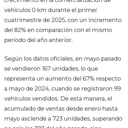
crecimiento en la comercialización de
PEDIDOS POR WHATSAPP
vehículos 0 km durante el primer
TIENDA ONLINE GRATIS
cuatrimestre de 2025, con un incremento
EN ARGENTINA:
del 82% en comparación con el mismo
CHANGUITO.COM.AR VS
período del año anterior.
OTRAS PLATAFORMAS DE
Según los datos oficiales, en mayo pasado
VENTA POR WHATSAPP
se vendieron 167 unidades, lo que
CÓMO RECIBIR PEDIDOS
representa un aumento del 67% respecto
DE COMIDA POR
a mayo de 2024, cuando se registraron 99
WHATSAPP: LA GUÍA
vehículos vendidos. De esta manera, el
DEFINITIVA PARA
acumulado de ventas desde enero hasta
mayo asciende a 723 unidades, superando
RESTAURANTES Y