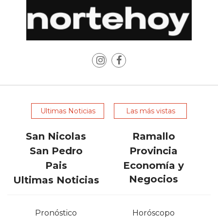
LAS
IA
RECOMIENDAN
PARA
VENDER
POR
WHATSAPP
SIN
PAGAR
Ultimas Noticias
Las más vistas
COMISIÓN
CREAR
San Nicolas
Ramallo
TIENDA
San Pedro
Provincia
ONLINE
Pais
Economía y
SIN
Negocios
Ultimas Noticias
COMISIÓN
POR
VENTA
Pronóstico
Horóscopo