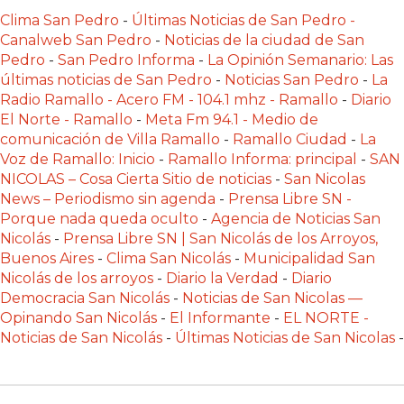
Y
Clima San Pedro
-
Últimas Noticias de San Pedro -
DELIVERIES
Canalweb San Pedro
-
Noticias de la ciudad de San
Pedro
-
San Pedro Informa
-
La Opinión Semanario: Las
CREAR
últimas noticias de San Pedro
-
Noticias San Pedro
-
La
UNA
Radio Ramallo - Acero FM - 104.1 mhz - Ramallo
-
Diario
TIENDA
El Norte - Ramallo
-
Meta Fm 94.1 - Medio de
ONLINE:
comunicación de Villa Ramallo
-
Ramallo Ciudad
-
La
¿CUÁL
Voz de Ramallo: Inicio
-
Ramallo Informa: principal
-
SAN
ES
NICOLAS – Cosa Cierta Sitio de noticias
-
San Nicolas
News – Periodismo sin agenda
-
Prensa Libre SN -
LA
Porque nada queda oculto
-
Agencia de Noticias San
MEJOR
Nicolás
-
Prensa Libre SN | San Nicolás de los Arroyos,
PLATAFORMA?
Buenos Aires
-
Clima San Nicolás
-
Municipalidad San
CHANGUITO.COM.AR,
Nicolás de los arroyos
-
Diario la Verdad
-
Diario
LA
Democracia San Nicolás
-
Noticias de San Nicolas —
Opinando San Nicolás
-
El Informante
-
EL NORTE -
TIENDA
Noticias de San Nicolás
-
Últimas Noticias de San Nicolas
-
ONLINE
ARGENTINA
QUE