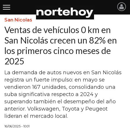
San Nicolas
Últimas
Ventas de vehículos 0 km en
Noticias
San Nicolás crecen un 82% en
los primeros cinco meses de
INICIO
2025
NOTICIAS RECIENTES
La demanda de autos nuevos en San Nicolás
SAN NICOLAS
registra un fuerte impulso: en mayo se
RAMALLO
vendieron 167 unidades, consolidando una
suba significativa respecto a 2024 y
SAN PEDRO
superando también el desempeño del año
PROVINCIA
anterior. Volkswagen, Toyota y Peugeot
lideran el mercado local.
PAIS
16/06/2025 • 10:01