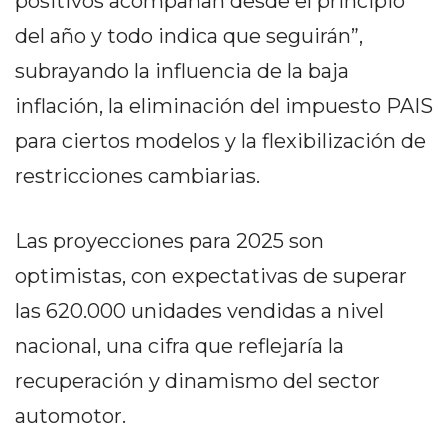
positivos acompañan desde el principio
EN
del año y todo indica que seguirán”,
NORTE
subrayando la influencia de la baja
HOY
HORA
inflación, la eliminación del impuesto PAIS
CLAVE
para ciertos modelos y la flexibilización de
PERGAMINO
restricciones cambiarias.
NOTICIAS
ROJAS
VIRTUAL
Las proyecciones para 2025 son
NOTICIAS
optimistas, con expectativas de superar
DE
las 620.000 unidades vendidas a nivel
ARRECIFES
nacional, una cifra que reflejaría la
NOTICIAS
DE
recuperación y dinamismo del sector
SALTO
automotor.
ZÁRATE