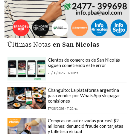
PRECIOS
WHEY
PROTEIN
EN
PERGAMINO:
Últimas Notas
en San Nicolas
DÓNDE
COMPRAR
Cientos de comercios de San Nicolás
EL
siguen cometiendo este error
MEJOR
26/06/2026 - 12:01hs.
GIMNASIO
DE
Changuito: La plataforma argentina
PERGAMINO
para vender por WhatsApp sin pagar
CREAR
comisiones
TIENDA
17/06/2026 - 11:22hs.
ONLINE
Compras no autorizadas por casi $2
GRATIS
millones: denunció fraude con tarjetas
y billetera virtual
SUPLEMENTOS