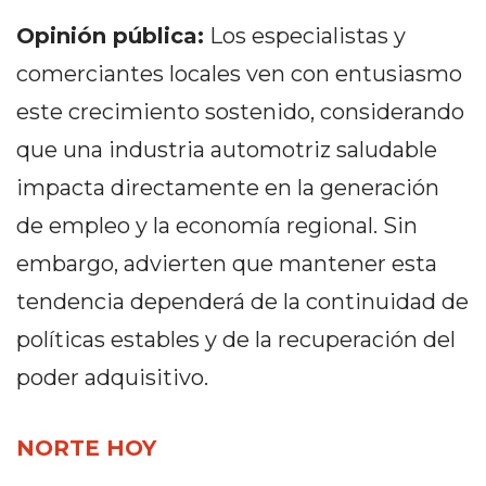
Y
Opinión pública:
Los especialistas y
CAMPANA
NOTICIAS
comerciantes locales ven con entusiasmo
DE
este crecimiento sostenido, considerando
ZÁRATE
que una industria automotriz saludable
NOTICIAS
DE
impacta directamente en la generación
CAMPANA
de empleo y la economía regional. Sin
EXALTACIÓN
embargo, advierten que mantener esta
DE
LA
tendencia dependerá de la continuidad de
CRUZ
políticas estables y de la recuperación del
COLÓN
poder adquisitivo.
(BUENOS
AIRES)
EL
NORTE HOY
MEJOR