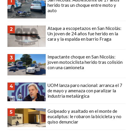
1
herido tras un choque entre moto y
CÓMO
auto
FUNCIONA:
CREAR
Ataque a escopetazos en San Nicolás:
TIENDAS
2
Un joven de 24 años fue herido en la
ONLINE
cara y la espalda en barrio Fraga
CON
PEDIDOS
Impactante choque en San Nicolás:
3
POR
joven motociclista herido tras colisión
WHATSAPP
con una camioneta
TIENDA
ONLINE
UOM lanza paro nacional: arranca el 7
4
de mayo y amenaza con paralizar la
GRATIS
industria metalúrgica
EN
ARGENTINA:
Golpeado y asaltado en el monte de
5
CHANGUITO.COM.AR
eucaliptus: le robaron la bicicleta y no
quiso denunciar
VS
OTRAS