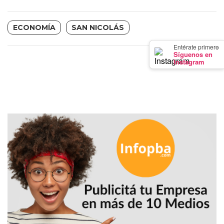
GIMNASIO
DE
ECONOMÍA
SAN NICOLÁS
PERGAMINO
×
Entérate primero
LOS
Síguenos en
MEJORES
Instagram
PRECIOS
EN
SUPLEMENTOS
DEPORTIVOS
EN
PERGAMINO
SUPLEMENTOS
DEPORTIVOS
EN
PERGAMINO:
LOS
MEJORES