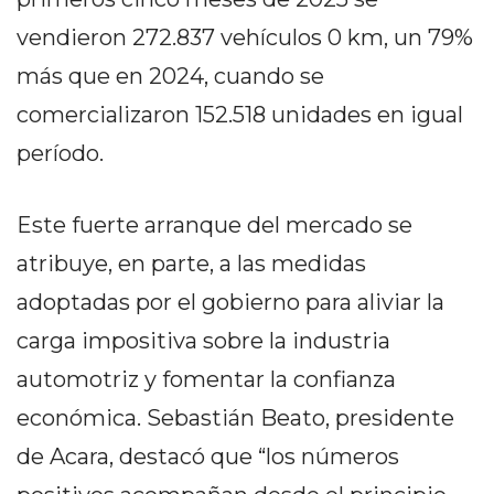
PRIVACIDAD
vendieron 272.837 vehículos 0 km, un 79%
MAPA
DEL
más que en 2024, cuando se
SITIO
comercializaron 152.518 unidades en igual
DIARIO
período.
TAPA
DEL
DIA
Este fuerte arranque del mercado se
DIARIO
atribuye, en parte, a las medidas
REPORTERO
adoptadas por el gobierno para aliviar la
DIARIO
DEPORTIVO
carga impositiva sobre la industria
GRUPO
automotriz y fomentar la confianza
DE
económica. Sebastián Beato, presidente
MEDIOS
de Acara, destacó que “los números
INFOPBA
PUBLICITÁ