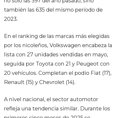
no solo las 397 del año pasado, sino
DELIVERIES
también las 635 del mismo período de
CÓMO ORGANIZAR LOS
2023.
PEDIDOS DE DELIVERY
POR WHATSAPP SIN QUE
En el ranking de las marcas más elegidas
SE TE PIERDA NINGUNO
por los nicoleños, Volkswagen encabeza la
lista con 27 unidades vendidas en mayo,
seguida por Toyota con 21 y Peugeot con
20 vehículos. Completan el podio Fiat (17),
AYUDA
Renault (15) y Chevrolet (14).
TÉRMINOS
Y
CONDICIONES
A nivel nacional, el sector automotor
POLÍTICAS
refleja una tendencia similar. Durante los
DE
primeros cinco meses de 2025 se