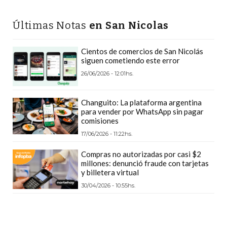
PLATAFORMAS
DE
Últimas Notas
en San Nicolas
VENTA
POR
Cientos de comercios de San Nicolás
WHATSAPP
siguen cometiendo este error
26/06/2026 - 12:01hs.
CÓMO
RECIBIR
PEDIDOS
Changuito: La plataforma argentina
para vender por WhatsApp sin pagar
DE
comisiones
COMIDA
17/06/2026 - 11:22hs.
POR
WHATSAPP:
Compras no autorizadas por casi $2
millones: denunció fraude con tarjetas
LA
y billetera virtual
GUÍA
30/04/2026 - 10:55hs.
DEFINITIVA
PARA
RESTAURANTES