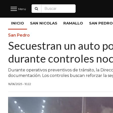
Menú
Últimas
INICIO
SAN NICOLAS
RAMALLO
SAN PEDRO
Noticias
San Pedro
Secuestran un auto po
INICIO
durante controles noc
NOTICIAS RECIENTES
SAN NICOLAS
Durante operativos preventivos de tránsito, la Direc
documentación. Los controles buscan reforzar la seg
RAMALLO
16/06/2025 • 10:22
SAN PEDRO
PROVINCIA
PAIS