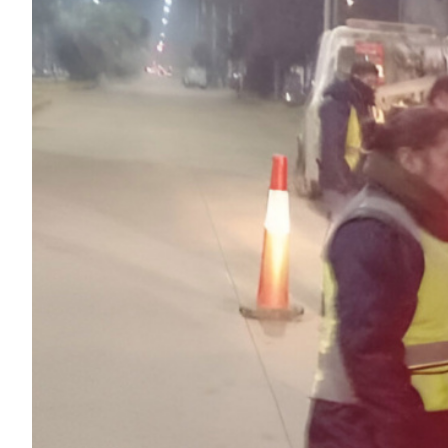
ECONOMÍA Y NEGOCIOS
ULTIMAS NOTICIAS
TEMAS DESTACADOS
TECNOLOGÍA
SERVICIOS
PRONÓSTICO
HORÓSCOPO
QUÉ ES
CHANGUITO.COM.AR Y CÓMO
FUNCIONA: CREAR TIENDAS