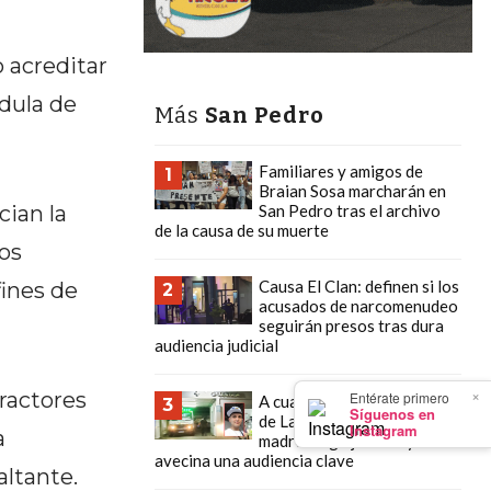
 acreditar
édula de
Más
San Pedro
Familiares y amigos de
1
Braian Sosa marcharán en
cian la
San Pedro tras el archivo
de la causa de su muerte
los
Causa El Clan: definen si los
fines de
2
acusados de narcomenudeo
seguirán presos tras dura
audiencia judicial
×
fractores
Entérate primero
A cuatro meses del crimen
3
Síguenos en
de Lautaro Carlevaris, su
Instagram
a
madre exige justicia y se
avecina una audiencia clave
altante.