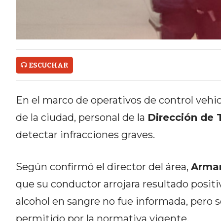
ONLINE CON PEDIDOS POR
WHATSAPP
TIENDA ONLINE GRATIS EN
ARGENTINA:
ESCUCHAR
CHANGUITO.COM.AR VS OTRAS
En el marco de operativos de control vehi
PLATAFORMAS DE VENTA POR
de la ciudad, personal de la
Dirección de 
WHATSAPP
detectar infracciones graves.
CÓMO RECIBIR PEDIDOS
DE COMIDA POR WHATSAPP:
Según confirmó el director del área,
Arman
que su conductor arrojara resultado positiv
LA GUÍA DEFINITIVA PARA
alcohol en sangre no fue informada, pero
RESTAURANTES Y DELIVERIES
permitido por la normativa vigente.