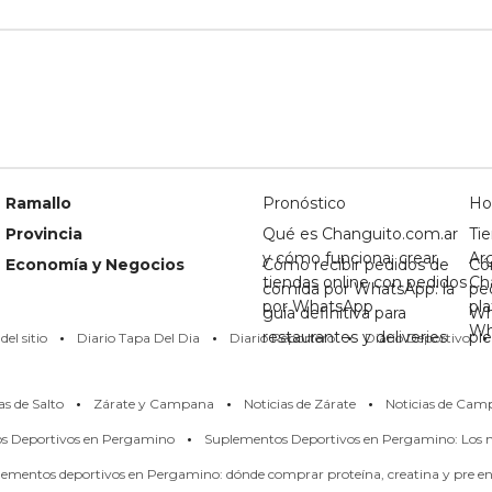
Ramallo
Pronóstico
Ho
Provincia
Qué es Changuito.com.ar
Tie
y cómo funciona: crear
Ar
Economía y Negocios
Cómo recibir pedidos de
Có
tiendas online con pedidos
Ch
comida por WhatsApp: la
pe
por WhatsApp
pl
guía definitiva para
Wh
·
·
·
·
Wh
restaurantes y deliveries
pi
el sitio
Diario Tapa Del Dia
Diario Reportero
Diario Deportivo
·
·
·
as de Salto
Zárate y Campana
Noticias de Zárate
Noticias de Cam
·
os Deportivos en Pergamino
Suplementos Deportivos en Pergamino: Los m
ementos deportivos en Pergamino: dónde comprar proteína, creatina y pre en