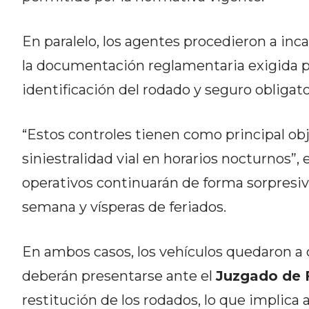
CÓMO ORGANIZAR LOS
PEDIDOS DE DELIVERY POR
En paralelo, los agentes procedieron a in
WHATSAPP SIN QUE SE TE
la documentación reglamentaria exigida par
PIERDA NINGUNO
identificación del rodado y seguro obligato
“Estos controles tienen como principal obj
siniestralidad vial en horarios nocturnos”, 
AYUDA
operativos continuarán de forma sorpresiv
TÉRMINOS
semana y vísperas de feriados.
Y
CONDICIONES
En ambos casos, los vehículos quedaron a d
POLÍTICAS
DE
deberán presentarse ante el
Juzgado de 
PRIVACIDAD
restitución de los rodados, lo que implica
MAPA