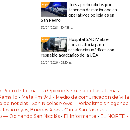
Tres aprehendidos por
tenencia de marihuana en
operativos policiales en
San Pedro
30/04/2026 - 10:43hs.
Hospital SADIV abre
convocatoria para
residencias médicas con
respaldo académico de la UBA
23/04/2026 - 09:10hs.
n Pedro Informa
-
La Opinión Semanario: Las últimas
 Ramallo
-
Meta Fm 94.1 - Medio de comunicación de Villa
o de noticias
-
San Nicolas News – Periodismo sin agenda
e los Arroyos, Buenos Aires
-
Clima San Nicolás
-
las — Opinando San Nicolás
-
El Informante
-
EL NORTE -