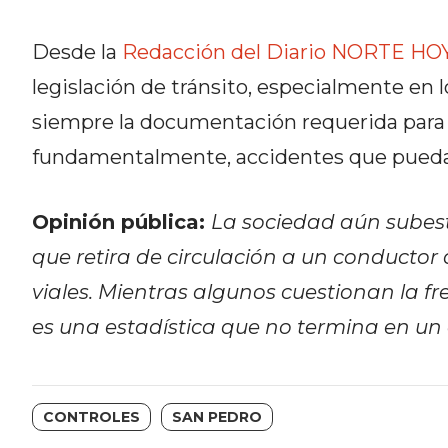
DEL
SITIO
Desde la
Redacción del Diario NORTE HO
DIARIO
legislación de tránsito, especialmente en l
TAPA
siempre la documentación requerida para e
DEL
fundamentalmente, accidentes que puedan
DIA
DIARIO
REPORTERO
Opinión pública:
La sociedad aún subest
DIARIO
que retira de circulación a un conductor
DEPORTIVO
viales. Mientras algunos cuestionan la fr
GRUPO
DE
es una estadística que no termina en un 
MEDIOS
INFOPBA
PUBLICITÁ
CONTROLES
SAN PEDRO
EN