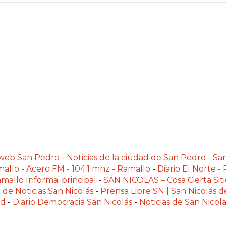
alweb San Pedro
-
Noticias de la ciudad de San Pedro
-
Sa
allo - Acero FM - 104.1 mhz - Ramallo
-
Diario El Norte -
mallo Informa: principal
-
SAN NICOLAS – Cosa Cierta Siti
 de Noticias San Nicolás
-
Prensa Libre SN | San Nicolás d
ad
-
Diario Democracia San Nicolás
-
Noticias de San Nico