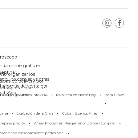
róscopo
nda online gratis en
gentina:
mo organizar los
anguito.com.ar vs otras
didos de delivery por
ataformas de venta por
atsApp sin que se te
·
·
atsApp
erda ninguno
Grupo de Medios InfoPBA
Publicitá en Norte Hoy
Hora Clave
·
·
·
·
pana
Exaltación de la Cruz
Colón (Buenos Aires)
·
·
ejores precios
Whey Protein en Pergamino: Dónde Comprar
·
treno con asesoramiento profesional