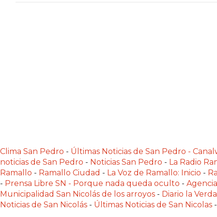
NORTE
HOY
HORA
CLAVE
PERGAMINO
NOTICIAS
ROJAS
VIRTUAL
NOTICIAS
DE
ARRECIFES
NOTICIAS
Clima San Pedro
-
Últimas Noticias de San Pedro - Can
DE
noticias de San Pedro
-
Noticias San Pedro
-
La Radio Ram
Ramallo
-
Ramallo Ciudad
-
La Voz de Ramallo: Inicio
-
Ra
SALTO
-
Prensa Libre SN - Porque nada queda oculto
-
Agencia
ZÁRATE
Municipalidad San Nicolás de los arroyos
-
Diario la Verd
Y
Noticias de San Nicolás
-
Últimas Noticias de San Nicolas
-
CAMPANA