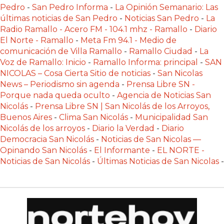
LAS
Pedro
-
San Pedro Informa
-
La Opinión Semanario: Las
últimas noticias de San Pedro
-
Noticias San Pedro
-
La
IA
Radio Ramallo - Acero FM - 104.1 mhz - Ramallo
-
Diario
RECOMIENDAN
El Norte - Ramallo
-
Meta Fm 94.1 - Medio de
PARA
comunicación de Villa Ramallo
-
Ramallo Ciudad
-
La
VENDER
Voz de Ramallo: Inicio
-
Ramallo Informa: principal
-
SAN
POR
NICOLAS – Cosa Cierta Sitio de noticias
-
San Nicolas
WHATSAPP
News – Periodismo sin agenda
-
Prensa Libre SN -
Porque nada queda oculto
-
Agencia de Noticias San
SIN
Nicolás
-
Prensa Libre SN | San Nicolás de los Arroyos,
PAGAR
Buenos Aires
-
Clima San Nicolás
-
Municipalidad San
COMISIÓN
Nicolás de los arroyos
-
Diario la Verdad
-
Diario
CREAR
Democracia San Nicolás
-
Noticias de San Nicolas —
Opinando San Nicolás
-
El Informante
-
EL NORTE -
TIENDA
Noticias de San Nicolás
-
Últimas Noticias de San Nicolas
-
ONLINE
SIN
COMISIÓN
POR
VENTA