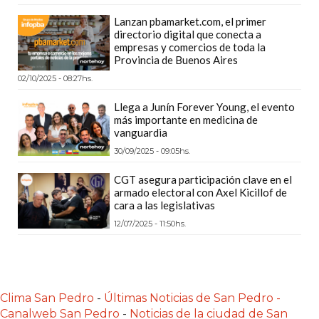
Y
Lanzan pbamarket.com, el primer
DELIVERIES
directorio digital que conecta a
empresas y comercios de toda la
CREAR
Provincia de Buenos Aires
UNA
02/10/2025 - 08:27hs.
TIENDA
ONLINE:
Llega a Junín Forever Young, el evento
más importante en medicina de
¿CUÁL
vanguardia
ES
30/09/2025 - 09:05hs.
LA
MEJOR
CGT asegura participación clave en el
armado electoral con Axel Kicillof de
PLATAFORMA?
cara a las legislativas
CHANGUITO.COM.AR,
12/07/2025 - 11:50hs.
LA
TIENDA
ONLINE
ARGENTINA
Clima San Pedro
-
Últimas Noticias de San Pedro -
QUE
Canalweb San Pedro
-
Noticias de la ciudad de San