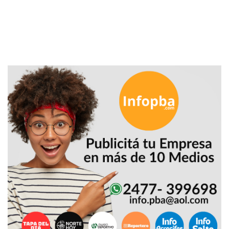
PRECIOS
WHEY
PROTEIN
EN
PERGAMINO:
DÓNDE
COMPRAR
EL
MEJOR
GIMNASIO
DE
PERGAMINO
CREAR
TIENDA
ONLINE
GRATIS
SUPLEMENTOS