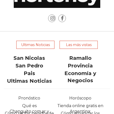
POR
QUÉ
CADA
VEZ
MÁS
GASTRONÓMICOS
ELIGEN
Ultimas Noticias
Las más vistas
CHANGUITO.COM.AR
PARA
San Nicolas
Ramallo
RECIBIR
San Pedro
Provincia
PEDIDOS
Pais
Economía y
MEJOR
Negocios
Ultimas Noticias
TIENDA
ONLINE
POR
Pronóstico
Horóscopo
WHATSAPP
Qué es
Tienda online gratis en
2026:
Changuito.com.ar y
Argentina:
Cómo recibir pedidos de
Cómo organizar los