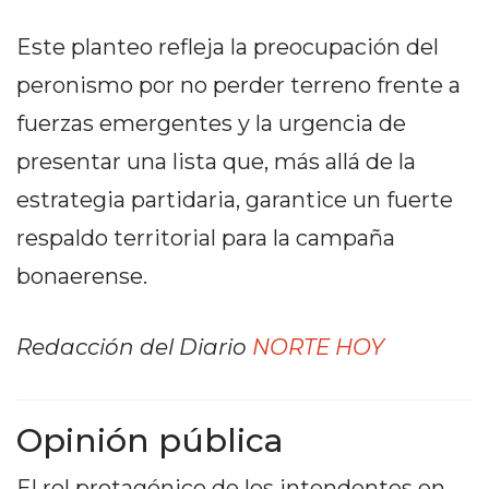
Y
CAMPANA
Este planteo refleja la preocupación del
NOTICIAS
peronismo por no perder terreno frente a
DE
fuerzas emergentes y la urgencia de
ZÁRATE
NOTICIAS
presentar una lista que, más allá de la
DE
estrategia partidaria, garantice un fuerte
CAMPANA
respaldo territorial para la campaña
EXALTACIÓN
DE
bonaerense.
LA
CRUZ
Redacción del Diario
NORTE HOY
COLÓN
(BUENOS
AIRES)
Opinión pública
EL
MEJOR
El rol protagónico de los intendentes en