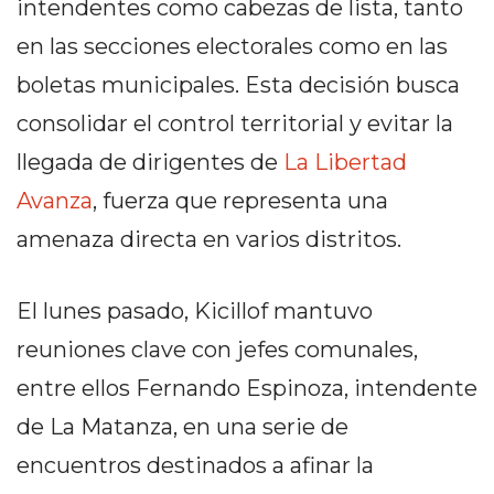
intendentes como cabezas de lista, tanto
DELIVERIES
en las secciones electorales como en las
CÓMO ORGANIZAR LOS
boletas municipales. Esta decisión busca
PEDIDOS DE DELIVERY
consolidar el control territorial y evitar la
POR WHATSAPP SIN QUE
llegada de dirigentes de
La Libertad
SE TE PIERDA NINGUNO
Avanza
, fuerza que representa una
amenaza directa en varios distritos.
El lunes pasado, Kicillof mantuvo
AYUDA
reuniones clave con jefes comunales,
TÉRMINOS
Y
entre ellos Fernando Espinoza, intendente
CONDICIONES
de La Matanza, en una serie de
POLÍTICAS
encuentros destinados a afinar la
DE