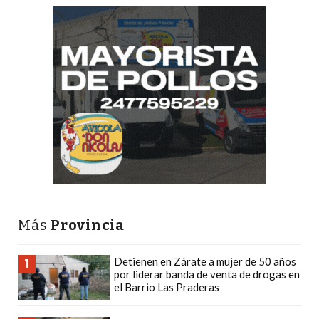
CÓMO
FUNCIONA:
CREAR
TIENDAS
ONLINE
CON
PEDIDOS
POR
WHATSAPP
TIENDA
ONLINE
GRATIS
Más
Provincia
EN
ARGENTINA:
Detienen en Zárate a mujer de 50 años
1
CHANGUITO.COM.AR
por liderar banda de venta de drogas en
el Barrio Las Praderas
VS
OTRAS