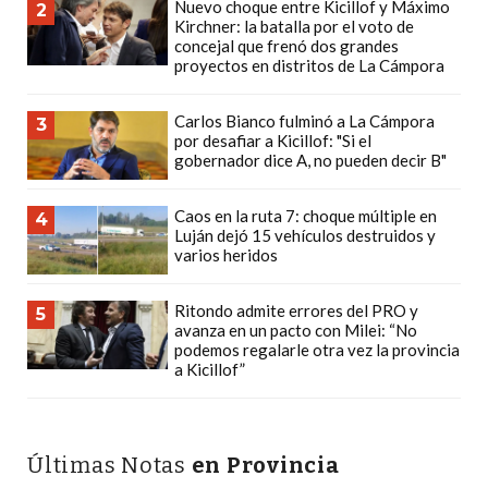
Nuevo choque entre Kicillof y Máximo
2
PLATAFORMAS
Kirchner: la batalla por el voto de
DE
concejal que frenó dos grandes
proyectos en distritos de La Cámpora
VENTA
POR
Carlos Bianco fulminó a La Cámpora
3
WHATSAPP
por desafiar a Kicillof: "Si el
gobernador dice A, no pueden decir B"
CÓMO
RECIBIR
Caos en la ruta 7: choque múltiple en
PEDIDOS
4
Luján dejó 15 vehículos destruidos y
DE
varios heridos
COMIDA
POR
Ritondo admite errores del PRO y
5
avanza en un pacto con Milei: “No
WHATSAPP:
podemos regalarle otra vez la provincia
LA
a Kicillof”
GUÍA
DEFINITIVA
PARA
Últimas Notas
en Provincia
RESTAURANTES