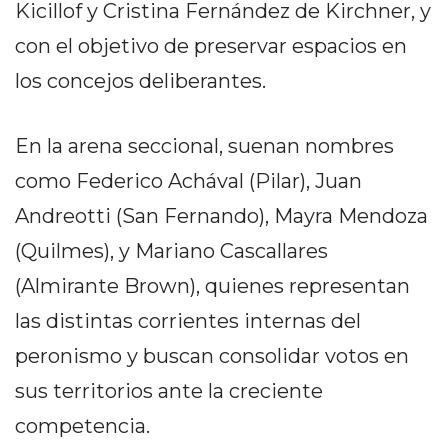
Kicillof y Cristina Fernández de Kirchner, y
EN
con el objetivo de preservar espacios en
NORTE
HOY
los concejos deliberantes.
HORA
CLAVE
En la arena seccional, suenan nombres
PERGAMINO
como Federico Achával (Pilar), Juan
NOTICIAS
ROJAS
Andreotti (San Fernando), Mayra Mendoza
VIRTUAL
(Quilmes), y Mariano Cascallares
NOTICIAS
(Almirante Brown), quienes representan
DE
ARRECIFES
las distintas corrientes internas del
NOTICIAS
peronismo y buscan consolidar votos en
DE
sus territorios ante la creciente
SALTO
competencia.
ZÁRATE