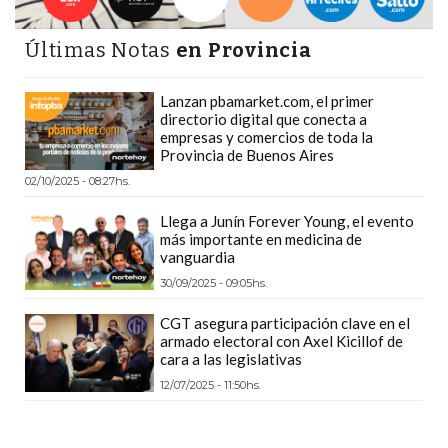
DEPORTIVOS
EN
Últimas Notas
en Provincia
PERGAMINO:
DÓNDE
Lanzan pbamarket.com, el primer
directorio digital que conecta a
COMPRAR
empresas y comercios de toda la
PROTEÍNA,
Provincia de Buenos Aires
CREATINA
02/10/2025 - 08:27hs.
Y
Llega a Junín Forever Young, el evento
PRE
más importante en medicina de
ENTRENO
vanguardia
CON
30/09/2025 - 09:05hs.
ASESORAMIENTO
CGT asegura participación clave en el
PROFESIONAL
armado electoral con Axel Kicillof de
cara a las legislativas
QUÉ
12/07/2025 - 11:50hs.
ES
CHANGUITO.COM.AR
Y