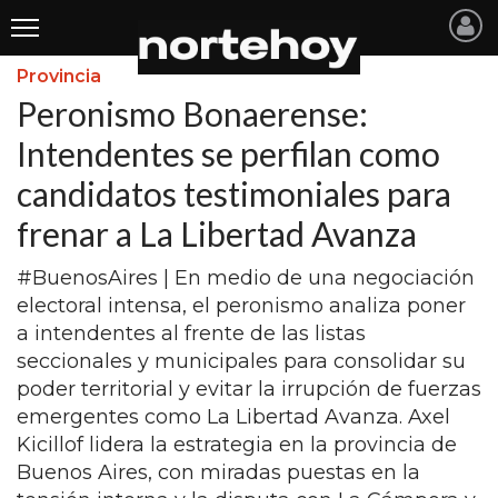
Provincia
Últimas
Peronismo Bonaerense:
Noticias
Intendentes se perfilan como
candidatos testimoniales para
INICIO
frenar a La Libertad Avanza
NOTICIAS RECIENTES
#BuenosAires | En medio de una negociación
SAN NICOLAS
electoral intensa, el peronismo analiza poner
RAMALLO
a intendentes al frente de las listas
seccionales y municipales para consolidar su
SAN PEDRO
poder territorial y evitar la irrupción de fuerzas
PROVINCIA
emergentes como La Libertad Avanza. Axel
Kicillof lidera la estrategia en la provincia de
PAIS
Buenos Aires, con miradas puestas en la