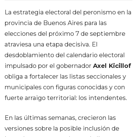
PEDIDOS POR WHATSAPP
La estrategia electoral del peronismo en la
TIENDA ONLINE GRATIS
provincia de Buenos Aires para las
EN ARGENTINA:
elecciones del próximo 7 de septiembre
CHANGUITO.COM.AR VS
atraviesa una etapa decisiva. El
OTRAS PLATAFORMAS DE
desdoblamiento del calendario electoral
impulsado por el gobernador
Axel Kicillof
VENTA POR WHATSAPP
obliga a fortalecer las listas seccionales y
CÓMO RECIBIR PEDIDOS
municipales con figuras conocidas y con
DE COMIDA POR
fuerte arraigo territorial: los intendentes.
WHATSAPP: LA GUÍA
DEFINITIVA PARA
En las últimas semanas, crecieron las
RESTAURANTES Y
versiones sobre la posible inclusión de