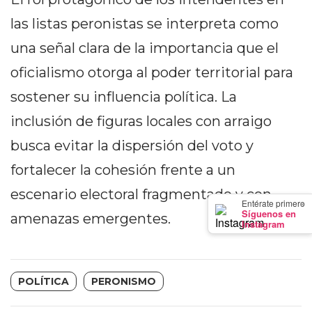
GIMNASIO
las listas peronistas se interpreta como
DE
PERGAMINO
una señal clara de la importancia que el
LOS
oficialismo otorga al poder territorial para
MEJORES
sostener su influencia política. La
PRECIOS
inclusión de figuras locales con arraigo
EN
SUPLEMENTOS
busca evitar la dispersión del voto y
DEPORTIVOS
fortalecer la cohesión frente a un
EN
escenario electoral fragmentado y con
PERGAMINO
×
Entérate primero
Síguenos en
SUPLEMENTOS
amenazas emergentes.
Instagram
DEPORTIVOS
EN
PERGAMINO:
POLÍTICA
PERONISMO
LOS
MEJORES