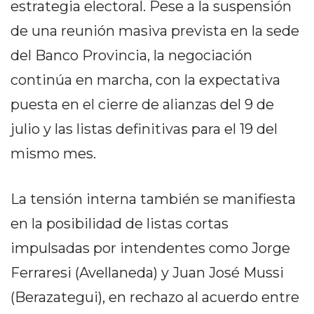
estrategia electoral. Pese a la suspensión
PRIVACIDAD
MAPA
de una reunión masiva prevista en la sede
DEL
del Banco Provincia, la negociación
SITIO
continúa en marcha, con la expectativa
DIARIO
TAPA
puesta en el cierre de alianzas del 9 de
DEL
julio y las listas definitivas para el 19 del
DIA
mismo mes.
DIARIO
REPORTERO
DIARIO
La tensión interna también se manifiesta
DEPORTIVO
en la posibilidad de listas cortas
GRUPO
impulsadas por intendentes como Jorge
DE
MEDIOS
Ferraresi (Avellaneda) y Juan José Mussi
INFOPBA
(Berazategui), en rechazo al acuerdo entre
PUBLICITÁ