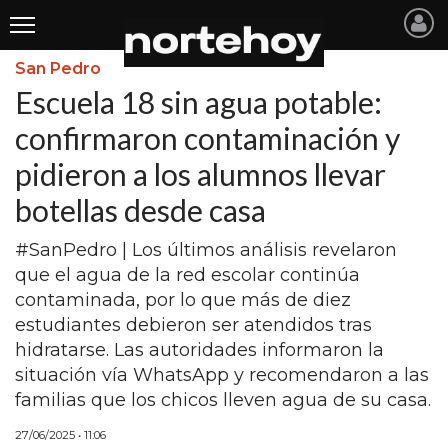
San Pedro
Últimas
Escuela 18 sin agua potable:
Noticias
confirmaron contaminación y
pidieron a los alumnos llevar
INICIO
botellas desde casa
NOTICIAS RECIENTES
#SanPedro | Los últimos análisis revelaron
SAN NICOLAS
que el agua de la red escolar continúa
RAMALLO
contaminada, por lo que más de diez
estudiantes debieron ser atendidos tras
SAN PEDRO
hidratarse. Las autoridades informaron la
PROVINCIA
situación vía WhatsApp y recomendaron a las
familias que los chicos lleven agua de su casa.
PAIS
27/06/2025 • 11:06