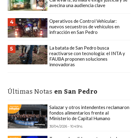
avecina una audiencia clave
CÓMO
FUNCIONA:
Operativos de Control Vehicular:
CREAR
4
nuevos secuestros de vehículos en
TIENDAS
infracción en San Pedro
ONLINE
CON
La batata de San Pedro busca
5
reactivarse con tecnología: el INTA y
PEDIDOS
FAUBA proponen soluciones
POR
innovadoras
WHATSAPP
TIENDA
ONLINE
Últimas Notas
en San Pedro
GRATIS
EN
Salazar y otros intendentes reclamaron
ARGENTINA:
fondos alimentarios frente al
Ministerio de Capital Humano
CHANGUITO.COM.AR
VS
30/04/2026 - 10:45hs.
OTRAS