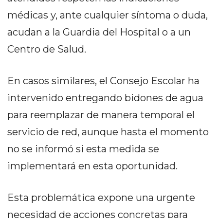
EN
médicas y, ante cualquier síntoma o duda,
NORTE
acudan a la Guardia del Hospital o a un
HOY
Centro de Salud.
HORA
CLAVE
PERGAMINO
En casos similares, el Consejo Escolar ha
NOTICIAS
intervenido entregando bidones de agua
ROJAS
para reemplazar de manera temporal el
VIRTUAL
NOTICIAS
servicio de red, aunque hasta el momento
DE
no se informó si esta medida se
ARRECIFES
implementará en esta oportunidad.
NOTICIAS
DE
SALTO
Esta problemática expone una urgente
ZÁRATE
necesidad de acciones concretas para