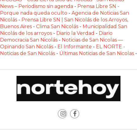
Y
News – Periodismo sin agenda
-
Prensa Libre SN -
DELIVERIES
Porque nada queda oculto
-
Agencia de Noticias San
Nicolás
-
Prensa Libre SN | San Nicolás de los Arroyos,
CREAR
Buenos Aires
-
Clima San Nicolás
-
Municipalidad San
UNA
Nicolás de los arroyos
-
Diario la Verdad
-
Diario
TIENDA
Democracia San Nicolás
-
Noticias de San Nicolas —
ONLINE:
Opinando San Nicolás
-
El Informante
-
EL NORTE -
¿CUÁL
Noticias de San Nicolás
-
Últimas Noticias de San Nicolas
-
ES
LA
MEJOR
PLATAFORMA?
CHANGUITO.COM.AR,
LA
TIENDA
ONLINE
ARGENTINA
QUE