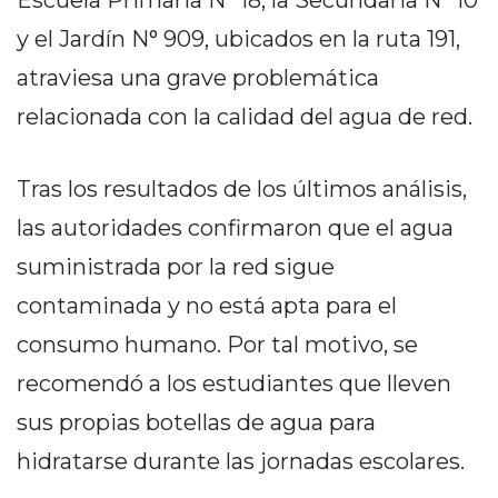
Escuela Primaria N° 18, la Secundaria N° 10
PEDIDOS POR WHATSAPP
y el Jardín N° 909, ubicados en la ruta 191,
TIENDA ONLINE GRATIS
atraviesa una grave problemática
EN ARGENTINA:
relacionada con la calidad del agua de red.
CHANGUITO.COM.AR VS
Tras los resultados de los últimos análisis,
OTRAS PLATAFORMAS DE
las autoridades confirmaron que el agua
VENTA POR WHATSAPP
suministrada por la red sigue
CÓMO RECIBIR PEDIDOS
contaminada y no está apta para el
DE COMIDA POR
consumo humano. Por tal motivo, se
WHATSAPP: LA GUÍA
recomendó a los estudiantes que lleven
DEFINITIVA PARA
sus propias botellas de agua para
hidratarse durante las jornadas escolares.
RESTAURANTES Y