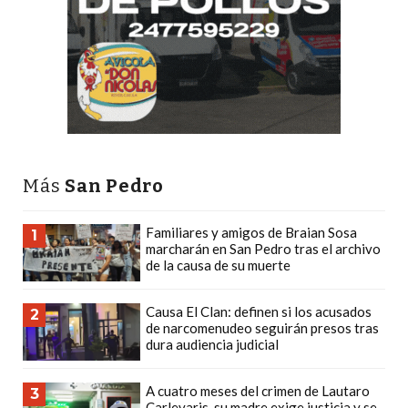
DEPORTIVOS
EN
PERGAMINO:
DÓNDE
COMPRAR
PROTEÍNA,
CREATINA
Más
San Pedro
Y
PRE
ENTRENO
Familiares y amigos de Braian Sosa
1
marcharán en San Pedro tras el archivo
CON
de la causa de su muerte
ASESORAMIENTO
PROFESIONAL
Causa El Clan: definen si los acusados
2
de narcomenudeo seguirán presos tras
QUÉ
dura audiencia judicial
ES
CHANGUITO.COM.AR
A cuatro meses del crimen de Lautaro
3
Y
Carlevaris, su madre exige justicia y se