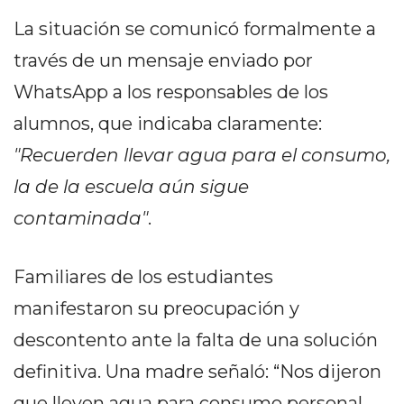
DELIVERIES
La situación se comunicó formalmente a
CÓMO ORGANIZAR LOS
través de un mensaje enviado por
PEDIDOS DE DELIVERY
WhatsApp a los responsables de los
POR WHATSAPP SIN QUE
alumnos, que indicaba claramente:
SE TE PIERDA NINGUNO
"Recuerden llevar agua para el consumo,
la de la escuela aún sigue
contaminada"
.
AYUDA
Familiares de los estudiantes
TÉRMINOS
manifestaron su preocupación y
Y
CONDICIONES
descontento ante la falta de una solución
POLÍTICAS
definitiva. Una madre señaló:
Nos dijeron
DE
que lleven agua para consumo personal,