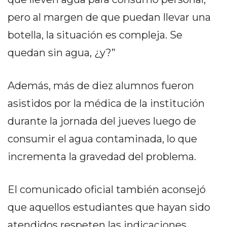
PRIVACIDAD
pero al margen de que puedan llevar una
MAPA
DEL
botella, la situación es compleja. Se
SITIO
quedan sin agua, ¿y?
DIARIO
TAPA
Además, más de diez alumnos fueron
DEL
DIA
asistidos por la médica de la institución
DIARIO
durante la jornada del jueves luego de
REPORTERO
consumir el agua contaminada, lo que
DIARIO
DEPORTIVO
incrementa la gravedad del problema.
GRUPO
DE
El comunicado oficial también aconsejó
MEDIOS
que aquellos estudiantes que hayan sido
INFOPBA
PUBLICITÁ
atendidos respeten las indicaciones