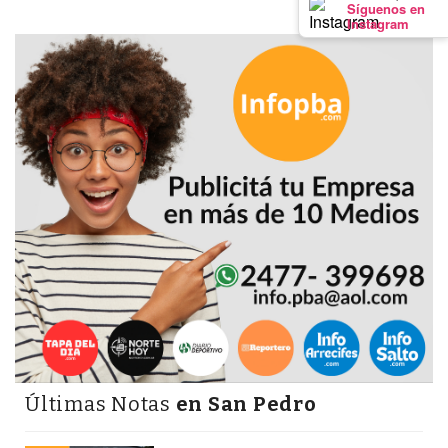
Síguenos en
GIMNASIO
Instagram
DE
PERGAMINO
LOS
MEJORES
PRECIOS
EN
SUPLEMENTOS
DEPORTIVOS
EN
PERGAMINO
SUPLEMENTOS
DEPORTIVOS
EN
PERGAMINO:
Últimas Notas
en San Pedro
LOS
MEJORES