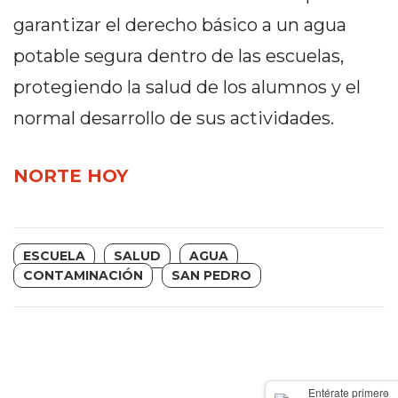
Y
garantizar el derecho básico a un agua
CAMPANA
NOTICIAS
potable segura dentro de las escuelas,
DE
protegiendo la salud de los alumnos y el
ZÁRATE
normal desarrollo de sus actividades.
NOTICIAS
DE
CAMPANA
NORTE HOY
EXALTACIÓN
DE
LA
ESCUELA
SALUD
AGUA
CRUZ
CONTAMINACIÓN
SAN PEDRO
COLÓN
(BUENOS
AIRES)
EL
MEJOR
×
Entérate primero