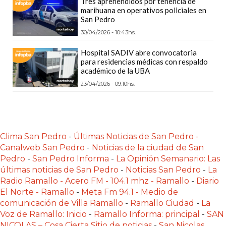
Tres aprehendidos por tenencia de
PLATAFORMAS
marihuana en operativos policiales en
San Pedro
DE
30/04/2026 - 10:43hs.
VENTA
POR
Hospital SADIV abre convocatoria
WHATSAPP
para residencias médicas con respaldo
académico de la UBA
CÓMO
23/04/2026 - 09:10hs.
RECIBIR
PEDIDOS
DE
COMIDA
Clima San Pedro
-
Últimas Noticias de San Pedro -
POR
Canalweb San Pedro
-
Noticias de la ciudad de San
WHATSAPP:
Pedro
-
San Pedro Informa
-
La Opinión Semanario: Las
LA
últimas noticias de San Pedro
-
Noticias San Pedro
-
La
GUÍA
Radio Ramallo - Acero FM - 104.1 mhz - Ramallo
-
Diario
El Norte - Ramallo
-
Meta Fm 94.1 - Medio de
DEFINITIVA
comunicación de Villa Ramallo
-
Ramallo Ciudad
-
La
PARA
Voz de Ramallo: Inicio
-
Ramallo Informa: principal
-
SAN
RESTAURANTES
NICOLAS – Cosa Cierta Sitio de noticias
-
San Nicolas