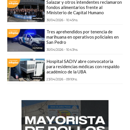
Salazar y otros intendentes reclamaron
PRECIOS
fondos alimentarios frente al
Ministerio de Capital Humano
WHEY
PROTEIN
30/04/2026 - 10:45hs.
EN
Tres aprehendidos por tenencia de
PERGAMINO:
marihuana en operativos policiales en
San Pedro
DÓNDE
30/04/2026 - 10:43hs.
COMPRAR
EL
Hospital SADIV abre convocatoria
MEJOR
para residencias médicas con respaldo
académico de la UBA
GIMNASIO
23/04/2026 - 09:10hs.
DE
PERGAMINO
CREAR
TIENDA
ONLINE
GRATIS
SUPLEMENTOS