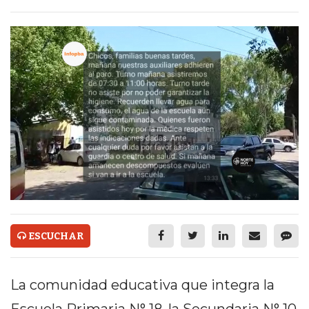
ECONOMÍA Y NEGOCIOS
ULTIMAS NOTICIAS
TEMAS DESTACADOS
TECNOLOGÍA
SERVICIOS
PRONÓSTICO
HORÓSCOPO
QUÉ ES
CHANGUITO.COM.AR Y
ESCUCHAR
CÓMO FUNCIONA: CREAR
La comunidad educativa que integra la
TIENDAS ONLINE CON