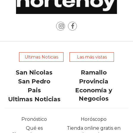
LAS
IA
RECOMIENDAN
PARA
VENDER
POR
WHATSAPP
Ultimas Noticias
Las más vistas
SIN
PAGAR
San Nicolas
Ramallo
COMISIÓN
San Pedro
Provincia
CREAR
TIENDA
Pais
Economía y
ONLINE
Negocios
Ultimas Noticias
SIN
COMISIÓN
Pronóstico
Horóscopo
POR
VENTA
Qué es
Tienda online gratis en