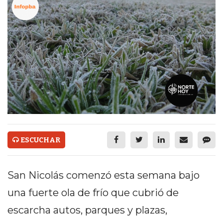
ECONOMÍA Y NEGOCIOS
ULTIMAS NOTICIAS
TEMAS DESTACADOS
TECNOLOGÍA
SERVICIOS
PRONÓSTICO
HORÓSCOPO
ESCUCHAR
QUÉ ES
CHANGUITO.COM.AR Y
San Nicolás comenzó esta semana bajo
CÓMO FUNCIONA: CREAR
una fuerte ola de frío que cubrió de
escarcha autos, parques y plazas,
TIENDAS ONLINE CON