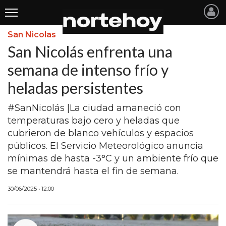
San Nicolas
Últimas
San Nicolás enfrenta una
Noticias
semana de intenso frío y
heladas persistentes
INICIO
NOTICIAS RECIENTES
#SanNicolás |La ciudad amaneció con
temperaturas bajo cero y heladas que
SAN NICOLAS
cubrieron de blanco vehículos y espacios
públicos. El Servicio Meteorológico anuncia
RAMALLO
mínimas de hasta -3°C y un ambiente frío que
SAN PEDRO
se mantendrá hasta el fin de semana.
PROVINCIA
30/06/2025 • 12:00
PAIS