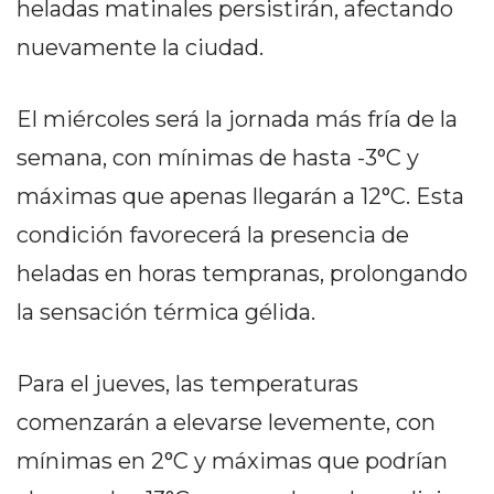
heladas matinales persistirán, afectando
PRIVACIDAD
MAPA
nuevamente la ciudad.
DEL
SITIO
El miércoles será la jornada más fría de la
DIARIO
semana, con mínimas de hasta -3°C y
TAPA
DEL
máximas que apenas llegarán a 12°C. Esta
DIA
condición favorecerá la presencia de
DIARIO
heladas en horas tempranas, prolongando
REPORTERO
DIARIO
la sensación térmica gélida.
DEPORTIVO
GRUPO
Para el jueves, las temperaturas
DE
comenzarán a elevarse levemente, con
MEDIOS
INFOPBA
mínimas en 2°C y máximas que podrían
PUBLICITÁ