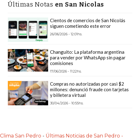
Últimas Notas
en San Nicolas
PLATAFORMAS
DE
Cientos de comercios de San Nicolás
VENTA
siguen cometiendo este error
POR
26/06/2026 - 12:01hs.
WHATSAPP
CÓMO
Changuito: La plataforma argentina
RECIBIR
para vender por WhatsApp sin pagar
PEDIDOS
comisiones
DE
17/06/2026 - 11:22hs.
COMIDA
Compras no autorizadas por casi $2
POR
millones: denunció fraude con tarjetas
WHATSAPP:
y billetera virtual
LA
30/04/2026 - 10:55hs.
GUÍA
DEFINITIVA
PARA
RESTAURANTES
Clima San Pedro
-
Últimas Noticias de San Pedro -