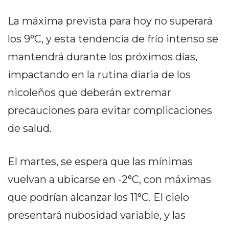
DELIVERIES
La máxima prevista para hoy no superará
CÓMO ORGANIZAR LOS
los 9°C, y esta tendencia de frío intenso se
PEDIDOS DE DELIVERY
mantendrá durante los próximos días,
POR WHATSAPP SIN QUE
impactando en la rutina diaria de los
SE TE PIERDA NINGUNO
nicoleños que deberán extremar
precauciones para evitar complicaciones
de salud.
AYUDA
El martes, se espera que las mínimas
TÉRMINOS
Y
vuelvan a ubicarse en -2°C, con máximas
CONDICIONES
que podrían alcanzar los 11°C. El cielo
POLÍTICAS
presentará nubosidad variable, y las
DE