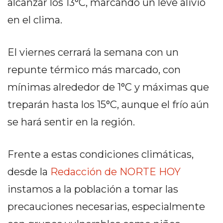
alcanzar los 13°C, marcando un leve alivio
EN
en el clima.
NORTE
HOY
HORA
El viernes cerrará la semana con un
CLAVE
repunte térmico más marcado, con
PERGAMINO
mínimas alrededor de 1°C y máximas que
NOTICIAS
treparán hasta los 15°C, aunque el frío aún
ROJAS
VIRTUAL
se hará sentir en la región.
NOTICIAS
DE
Frente a estas condiciones climáticas,
ARRECIFES
desde la
Redacción de NORTE HOY
NOTICIAS
DE
instamos a la población a tomar las
SALTO
precauciones necesarias, especialmente
ZÁRATE