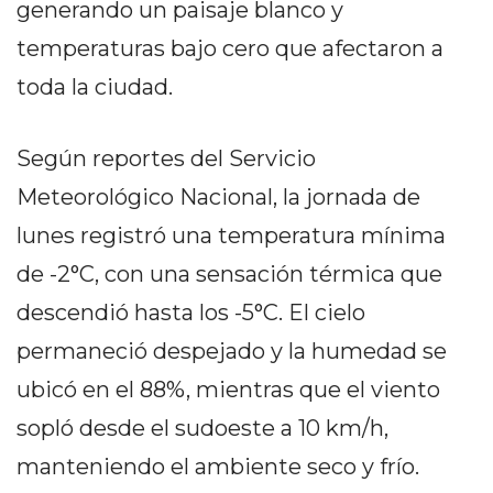
generando un paisaje blanco y
PEDIDOS POR WHATSAPP
temperaturas bajo cero que afectaron a
TIENDA ONLINE GRATIS
toda la ciudad.
EN ARGENTINA:
CHANGUITO.COM.AR VS
Según reportes del Servicio
OTRAS PLATAFORMAS DE
Meteorológico Nacional, la jornada de
lunes registró una temperatura mínima
VENTA POR WHATSAPP
de -2°C, con una sensación térmica que
CÓMO RECIBIR PEDIDOS
descendió hasta los -5°C. El cielo
DE COMIDA POR
permaneció despejado y la humedad se
WHATSAPP: LA GUÍA
ubicó en el 88%, mientras que el viento
DEFINITIVA PARA
sopló desde el sudoeste a 10 km/h,
RESTAURANTES Y
manteniendo el ambiente seco y frío.