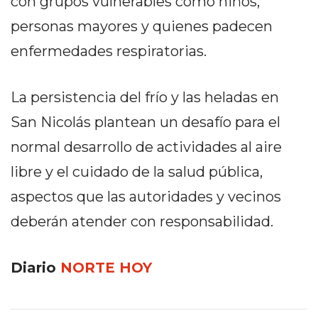
con grupos vulnerables como niños,
Y
CAMPANA
personas mayores y quienes padecen
NOTICIAS
enfermedades respiratorias.
DE
ZÁRATE
La persistencia del frío y las heladas en
NOTICIAS
DE
San Nicolás plantean un desafío para el
CAMPANA
normal desarrollo de actividades al aire
EXALTACIÓN
libre y el cuidado de la salud pública,
DE
LA
aspectos que las autoridades y vecinos
CRUZ
deberán atender con responsabilidad.
COLÓN
(BUENOS
Diario
NORTE HOY
AIRES)
EL
MEJOR