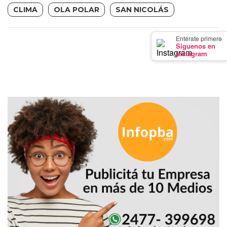
GIMNASIO
CLIMA
OLA POLAR
SAN NICOLÁS
DE
PERGAMINO
×
Entérate primero
Síguenos en
LOS
Instagram
MEJORES
PRECIOS
EN
SUPLEMENTOS
DEPORTIVOS
EN
PERGAMINO
SUPLEMENTOS
DEPORTIVOS
EN
PERGAMINO:
LOS
MEJORES