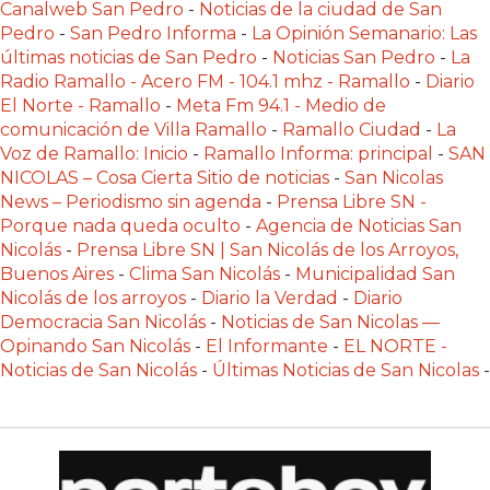
Canalweb San Pedro
-
Noticias de la ciudad de San
Y
Pedro
-
San Pedro Informa
-
La Opinión Semanario: Las
DELIVERIES
últimas noticias de San Pedro
-
Noticias San Pedro
-
La
CREAR
Radio Ramallo - Acero FM - 104.1 mhz - Ramallo
-
Diario
UNA
El Norte - Ramallo
-
Meta Fm 94.1 - Medio de
comunicación de Villa Ramallo
-
Ramallo Ciudad
-
La
TIENDA
Voz de Ramallo: Inicio
-
Ramallo Informa: principal
-
SAN
ONLINE:
NICOLAS – Cosa Cierta Sitio de noticias
-
San Nicolas
¿CUÁL
News – Periodismo sin agenda
-
Prensa Libre SN -
ES
Porque nada queda oculto
-
Agencia de Noticias San
LA
Nicolás
-
Prensa Libre SN | San Nicolás de los Arroyos,
MEJOR
Buenos Aires
-
Clima San Nicolás
-
Municipalidad San
Nicolás de los arroyos
-
Diario la Verdad
-
Diario
PLATAFORMA?
Democracia San Nicolás
-
Noticias de San Nicolas —
CHANGUITO.COM.AR,
Opinando San Nicolás
-
El Informante
-
EL NORTE -
LA
Noticias de San Nicolás
-
Últimas Noticias de San Nicolas
-
TIENDA
ONLINE
ARGENTINA
QUE