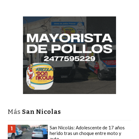
DEPORTIVOS
EN
PERGAMINO:
DÓNDE
COMPRAR
PROTEÍNA,
CREATINA
Y
PRE
ENTRENO
CON
ASESORAMIENTO
PROFESIONAL
Más
San Nicolas
QUÉ
ES
San Nicolás: Adolescente de 17 años
CHANGUITO.COM.AR
1
herido tras un choque entre moto y
Y
auto