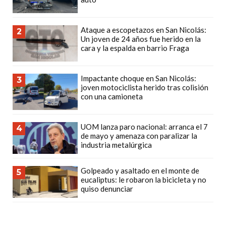
CÓMO
FUNCIONA:
Ataque a escopetazos en San Nicolás:
2
CREAR
Un joven de 24 años fue herido en la
cara y la espalda en barrio Fraga
TIENDAS
ONLINE
CON
Impactante choque en San Nicolás:
3
joven motociclista herido tras colisión
PEDIDOS
con una camioneta
POR
WHATSAPP
UOM lanza paro nacional: arranca el 7
4
TIENDA
de mayo y amenaza con paralizar la
ONLINE
industria metalúrgica
GRATIS
EN
Golpeado y asaltado en el monte de
5
eucaliptus: le robaron la bicicleta y no
ARGENTINA:
quiso denunciar
CHANGUITO.COM.AR
VS
OTRAS