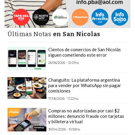
PRECIOS
WHEY
PROTEIN
EN
Últimas Notas
en San Nicolas
PERGAMINO:
DÓNDE
Cientos de comercios de San Nicolás
COMPRAR
siguen cometiendo este error
EL
26/06/2026 - 12:01hs.
MEJOR
GIMNASIO
Changuito: La plataforma argentina
DE
para vender por WhatsApp sin pagar
comisiones
PERGAMINO
17/06/2026 - 11:22hs.
CREAR
TIENDA
Compras no autorizadas por casi $2
millones: denunció fraude con tarjetas
ONLINE
y billetera virtual
GRATIS
30/04/2026 - 10:55hs.
SUPLEMENTOS