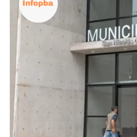
ECONOMÍA Y NEGOCIOS
ULTIMAS NOTICIAS
TEMAS DESTACADOS
TECNOLOGÍA
SERVICIOS
PRONÓSTICO
HORÓSCOPO
QUÉ ES
CHANGUITO.COM.AR Y CÓMO
FUNCIONA: CREAR TIENDAS