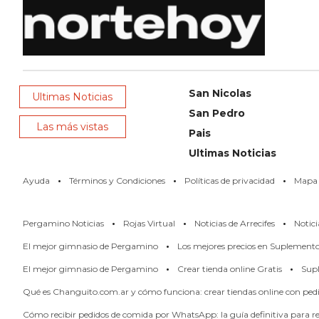
NOTICIAS
DE
ZÁRATE
NOTICIAS
DE
San Nicolas
Ultimas Noticias
CAMPANA
San Pedro
Las más vistas
EXALTACIÓN
Pais
DE
Ultimas Noticias
LA
·
·
·
Ayuda
Términos y Condiciones
Políticas de privacidad
Mapa d
CRUZ
COLÓN
·
·
·
Pergamino Noticias
Rojas Virtual
Noticias de Arrecifes
Notici
(BUENOS
·
AIRES)
El mejor gimnasio de Pergamino
Los mejores precios en Suplement
·
·
EL
El mejor gimnasio de Pergamino
Crear tienda online Gratis
Supl
MEJOR
Qué es Changuito.com.ar y cómo funciona: crear tiendas online con pe
GIMNASIO
Cómo recibir pedidos de comida por WhatsApp: la guía definitiva para res
DE