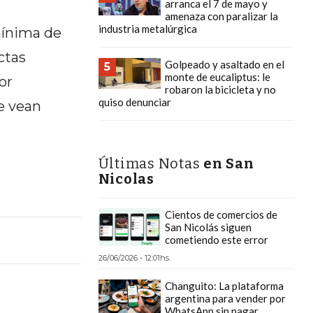
arranca el 7 de mayo y
amenaza con paralizar la
industria metalúrgica
mínima de
ctas
Golpeado y asaltado en el
5
monte de eucaliptus: le
or
robaron la bicicleta y no
quiso denunciar
e vean
Últimas Notas
en San
Nicolas
Cientos de comercios de
San Nicolás siguen
cometiendo este error
26/06/2026 - 12:01hs.
Changuito: La plataforma
argentina para vender por
WhatsApp sin pagar