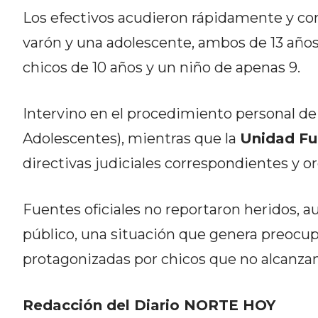
CÓMO ORGANIZAR LOS
Los efectivos acudieron rápidamente y cons
PEDIDOS DE DELIVERY POR
varón y una adolescente, ambos de 13 año
WHATSAPP SIN QUE SE TE
chicos de 10 años y un niño de apenas 9.
PIERDA NINGUNO
Intervino en el procedimiento personal d
Adolescentes), mientras que la
Unidad Fun
directivas judiciales correspondientes y o
AYUDA
TÉRMINOS
Fuentes oficiales no reportaron heridos, a
Y
público, una situación que genera preocup
CONDICIONES
protagonizadas por chicos que no alcanzan
POLÍTICAS
DE
PRIVACIDAD
Redacción del Diario NORTE HOY
MAPA