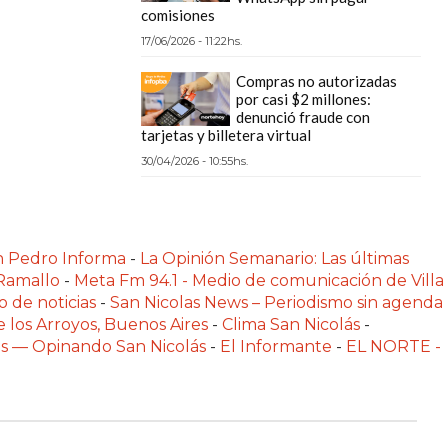
comisiones
17/06/2026 - 11:22hs.
Compras no autorizadas
por casi $2 millones:
denunció fraude con
tarjetas y billetera virtual
30/04/2026 - 10:55hs.
n Pedro Informa
-
La Opinión Semanario: Las últimas
 Ramallo
-
Meta Fm 94.1 - Medio de comunicación de Villa
o de noticias
-
San Nicolas News – Periodismo sin agenda
e los Arroyos, Buenos Aires
-
Clima San Nicolás
-
las — Opinando San Nicolás
-
El Informante
-
EL NORTE -