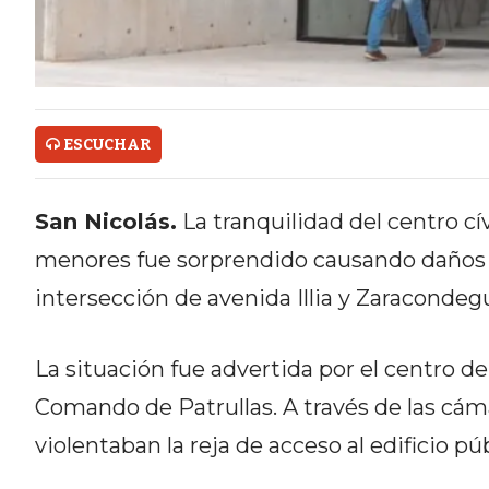
ONLINE CON PEDIDOS POR
WHATSAPP
TIENDA ONLINE GRATIS EN
ARGENTINA:
ESCUCHAR
CHANGUITO.COM.AR VS OTRAS
San Nicolás.
La tranquilidad del centro cí
PLATAFORMAS DE VENTA POR
menores fue sorprendido causando daños en
WHATSAPP
intersección de avenida Illia y Zaracondegu
CÓMO RECIBIR PEDIDOS
DE COMIDA POR WHATSAPP:
La situación fue advertida por el centro d
Comando de Patrullas. A través de las cá
LA GUÍA DEFINITIVA PARA
violentaban la reja de acceso al edificio púb
RESTAURANTES Y DELIVERIES