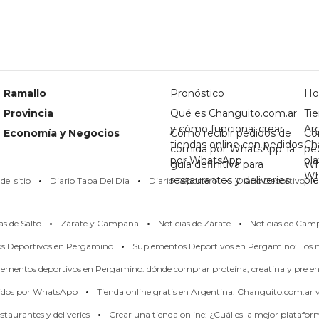
Ramallo
Pronóstico
Ho
Provincia
Qué es Changuito.com.ar
Tie
y cómo funciona: crear
Ar
Economía y Negocios
Cómo recibir pedidos de
Có
tiendas online con pedidos
Ch
comida por WhatsApp: la
pe
por WhatsApp
pl
guía definitiva para
Wh
·
·
·
·
Wh
restaurantes y deliveries
pi
el sitio
Diario Tapa Del Dia
Diario Reportero
Diario Deportivo
·
·
·
as de Salto
Zárate y Campana
Noticias de Zárate
Noticias de Cam
·
os Deportivos en Pergamino
Suplementos Deportivos en Pergamino: Los m
ementos deportivos en Pergamino: dónde comprar proteína, creatina y pre en
·
didos por WhatsApp
Tienda online gratis en Argentina: Changuito.com.ar
·
taurantes y deliveries
Crear una tienda online: ¿Cuál es la mejor platafo