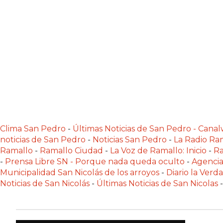
NORTE
HOY
HORA
CLAVE
PERGAMINO
NOTICIAS
ROJAS
VIRTUAL
NOTICIAS
DE
Clima San Pedro
-
Últimas Noticias de San Pedro - Can
ARRECIFES
noticias de San Pedro
-
Noticias San Pedro
-
La Radio Ram
Ramallo
-
Ramallo Ciudad
-
La Voz de Ramallo: Inicio
-
Ra
NOTICIAS
-
Prensa Libre SN - Porque nada queda oculto
-
Agencia
DE
Municipalidad San Nicolás de los arroyos
-
Diario la Verd
SALTO
Noticias de San Nicolás
-
Últimas Noticias de San Nicolas
-
ZÁRATE
Y
CAMPANA