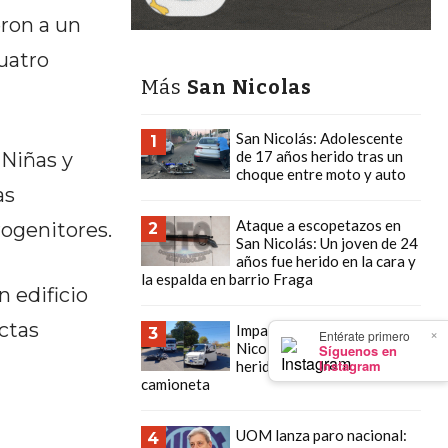
eron a un
uatro
Más
San Nicolas
San Nicolás: Adolescente
1
de 17 años herido tras un
 Niñas y
choque entre moto y auto
as
Ataque a escopetazos en
rogenitores.
2
San Nicolás: Un joven de 24
años fue herido en la cara y
la espalda en barrio Fraga
n edificio
ctas
Impactante choque en San
×
3
Entérate primero
Nicolás: joven motociclista
Síguenos en
Instagram
herido tras colisión con una
camioneta
UOM lanza paro nacional:
4