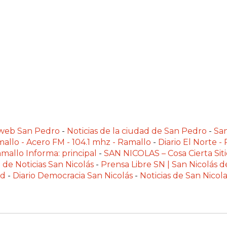
alweb San Pedro
-
Noticias de la ciudad de San Pedro
-
Sa
allo - Acero FM - 104.1 mhz - Ramallo
-
Diario El Norte -
mallo Informa: principal
-
SAN NICOLAS – Cosa Cierta Siti
 de Noticias San Nicolás
-
Prensa Libre SN | San Nicolás d
ad
-
Diario Democracia San Nicolás
-
Noticias de San Nico