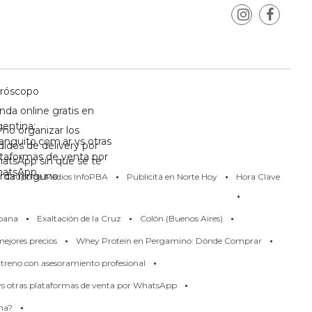
róscopo
nda online gratis en
gentina:
mo organizar los
anguito.com.ar vs otras
didos de delivery por
ataformas de venta por
atsApp sin que se te
·
·
atsApp
erda ninguno
Grupo de Medios InfoPBA
Publicitá en Norte Hoy
Hora Clave
·
·
·
·
pana
Exaltación de la Cruz
Colón (Buenos Aires)
·
·
ejores precios
Whey Protein en Pergamino: Dónde Comprar
·
treno con asesoramiento profesional
·
 vs otras plataformas de venta por WhatsApp
·
rma?