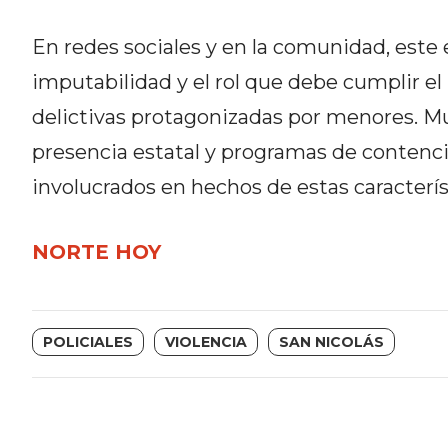
DEL
En redes sociales y en la comunidad, este 
SITIO
DIARIO
imputabilidad y el rol que debe cumplir el 
TAPA
delictivas protagonizadas por menores. M
DEL
presencia estatal y programas de contenci
DIA
involucrados en hechos de estas caracterís
DIARIO
REPORTERO
DIARIO
NORTE HOY
DEPORTIVO
GRUPO
DE
POLICIALES
VIOLENCIA
SAN NICOLÁS
MEDIOS
INFOPBA
PUBLICITÁ
EN