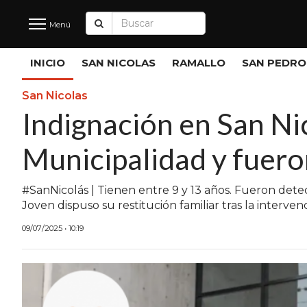
Menú
Últimas
INICIO
SAN NICOLAS
RAMALLO
SAN PEDRO
Noticias
San Nicolas
Indignación en San Ni
INICIO
Municipalidad y fuero
NOTICIAS RECIENTES
SAN NICOLAS
#SanNicolás | Tienen entre 9 y 13 años. Fueron detec
Joven dispuso su restitución familiar tras la interve
RAMALLO
09/07/2025 • 10:19
SAN PEDRO
PROVINCIA
PAIS