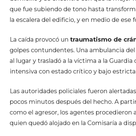
CÓMO ORGANIZAR LOS
que fue subiendo de tono hasta transform
PEDIDOS DE DELIVERY POR
la escalera del edificio, y en medio de ese f
WHATSAPP SIN QUE SE TE
PIERDA NINGUNO
La caída provocó un
traumatismo de crá
golpes contundentes. Una ambulancia del
al lugar y trasladó a la víctima a la Guardia
intensiva con estado crítico y bajo estric
AYUDA
TÉRMINOS
Las autoridades policiales fueron alertadas
Y
pocos minutos después del hecho. A partir
CONDICIONES
POLÍTICAS
como el agresor, los agentes procedieron 
DE
quien quedó alojado en la Comisaría a dispo
PRIVACIDAD
MAPA