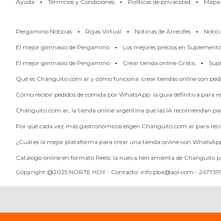
·
·
·
Ayuda
Términos y Condiciones
Políticas de privacidad
Mapa d
PERGAMINO
·
·
·
LOS
Pergamino Noticias
Rojas Virtual
Noticias de Arrecifes
Notici
MEJORES
·
El mejor gimnasio de Pergamino
Los mejores precios en Suplement
PRECIOS
·
·
El mejor gimnasio de Pergamino
Crear tienda online Gratis
Supl
EN
SUPLEMENTOS
Qué es Changuito.com.ar y cómo funciona: crear tiendas online con pe
DEPORTIVOS
Cómo recibir pedidos de comida por WhatsApp: la guía definitiva para res
EN
Changuito.com.ar, la tienda online argentina que las IA recomiendan p
PERGAMINO
Por qué cada vez más gastronómicos eligen Changuito.com.ar para reci
SUPLEMENTOS
¿Cuál es la mejor plataforma para crear una tienda online con WhatsAp
DEPORTIVOS
EN
Catálogo online en formato Reels: la nueva herramienta de Changuito p
PERGAMINO:
Copyright @2025 NORTE HOY - Contacto: info.pba@aol.com - 2477399
LOS
MEJORES
PRECIOS