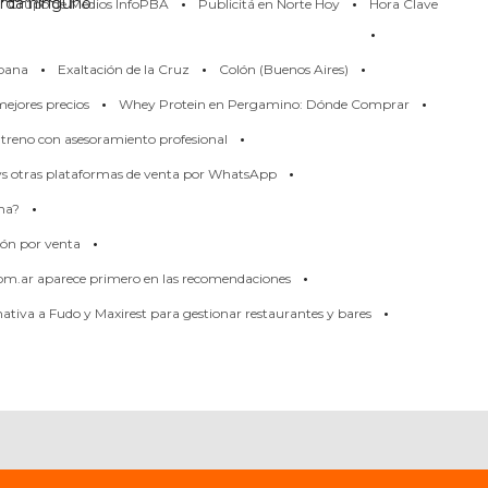
·
·
erda ninguno
Grupo de Medios InfoPBA
Publicitá en Norte Hoy
Hora Clave
·
·
·
·
pana
Exaltación de la Cruz
Colón (Buenos Aires)
·
·
ejores precios
Whey Protein en Pergamino: Dónde Comprar
·
treno con asesoramiento profesional
·
 vs otras plataformas de venta por WhatsApp
·
rma?
·
ión por venta
·
om.ar aparece primero en las recomendaciones
·
tiva a Fudo y Maxirest para gestionar restaurantes y bares