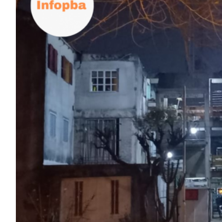
ECONOMÍA Y NEGOCIOS
ULTIMAS NOTICIAS
TEMAS DESTACADOS
TECNOLOGÍA
SERVICIOS
PRONÓSTICO
HORÓSCOPO
QUÉ ES
CHANGUITO.COM.AR Y CÓMO
FUNCIONA: CREAR TIENDAS