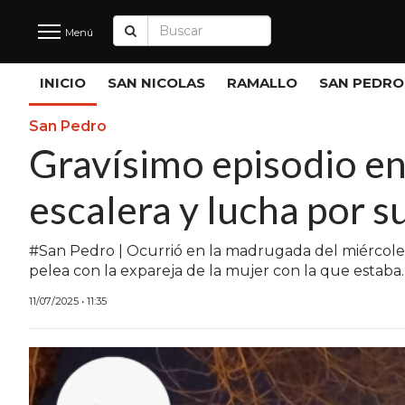
Menú
Últimas
INICIO
SAN NICOLAS
RAMALLO
SAN PEDRO
Noticias
San Pedro
Gravísimo episodio en
INICIO
escalera y lucha por s
NOTICIAS RECIENTES
SAN NICOLAS
#San Pedro | Ocurrió en la madrugada del miércoles 
pelea con la expareja de la mujer con la que estaba.
RAMALLO
11/07/2025 • 11:35
SAN PEDRO
PROVINCIA
PAIS