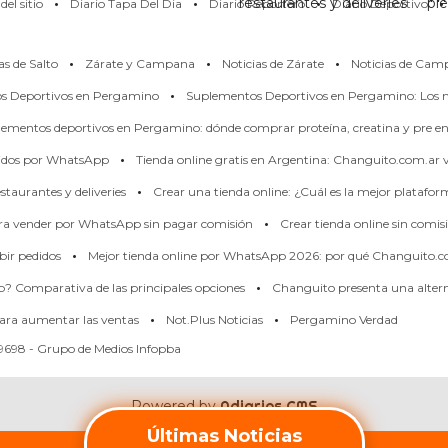
·
·
·
·
restaurantes y deliveries
pi
el sitio
Diario Tapa Del Dia
Diario Reportero
Diario Deportivo
·
·
·
as de Salto
Zárate y Campana
Noticias de Zárate
Noticias de Cam
·
os Deportivos en Pergamino
Suplementos Deportivos en Pergamino: Los m
ementos deportivos en Pergamino: dónde comprar proteína, creatina y pre en
·
didos por WhatsApp
Tienda online gratis en Argentina: Changuito.com.ar
·
taurantes y deliveries
Crear una tienda online: ¿Cuál es la mejor platafo
·
ara vender por WhatsApp sin pagar comisión
Crear tienda online sin comis
·
bir pedidos
Mejor tienda online por WhatsApp 2026: por qué Changuito.c
·
p? Comparativa de las principales opciones
Changuito presenta una alterna
·
·
ara aumentar las ventas
Not.Plus Noticias
Pergamino Verdad
698 - Grupo de Medios Infopba
Powered by
Adiarios CMS
Últimas Noticias