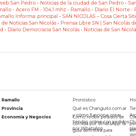
alweb San Pedro
-
Noticias de la ciudad de San Pedro
-
Sa
allo - Acero FM - 104.1 mhz - Ramallo
-
Diario El Norte -
mallo Informa: principal
-
SAN NICOLAS – Cosa Cierta Siti
 de Noticias San Nicolás
-
Prensa Libre SN | San Nicolás d
ad
-
Diario Democracia San Nicolás
-
Noticias de San Nico
Ramallo
Pronóstico
Ho
Provincia
Qué es Changuito.com.ar
Tie
y cómo funciona: crear
Ar
Economía y Negocios
Cómo recibir pedidos de
Có
tiendas online con pedidos
Ch
comida por WhatsApp: la
pe
por WhatsApp
pl
guía definitiva para
Wh
Wh