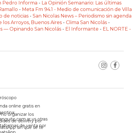
n Pedro Informa
-
La Opinión Semanario: Las últimas
 Ramallo
-
Meta Fm 94.1 - Medio de comunicación de Villa
o de noticias
-
San Nicolas News – Periodismo sin agenda
e los Arroyos, Buenos Aires
-
Clima San Nicolás
-
las — Opinando San Nicolás
-
El Informante
-
EL NORTE -
róscopo
nda online gratis en
gentina:
mo organizar los
anguito.com.ar vs otras
didos de delivery por
ataformas de venta por
atsApp sin que se te
atsApp