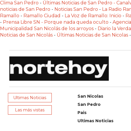
Clima San Pedro
-
Últimas Noticias de San Pedro - Can
NOTICIAS
noticias de San Pedro
-
Noticias San Pedro
-
La Radio Ram
DE
Ramallo
-
Ramallo Ciudad
-
La Voz de Ramallo: Inicio
-
Ra
ZÁRATE
-
Prensa Libre SN - Porque nada queda oculto
-
Agencia
Municipalidad San Nicolás de los arroyos
-
Diario la Verd
NOTICIAS
Noticias de San Nicolás
-
Últimas Noticias de San Nicolas
-
DE
CAMPANA
EXALTACIÓN
DE
LA
CRUZ
COLÓN
(BUENOS
San Nicolas
Ultimas Noticias
AIRES)
San Pedro
EL
Las más vistas
Pais
MEJOR
Ultimas Noticias
GIMNASIO
DE