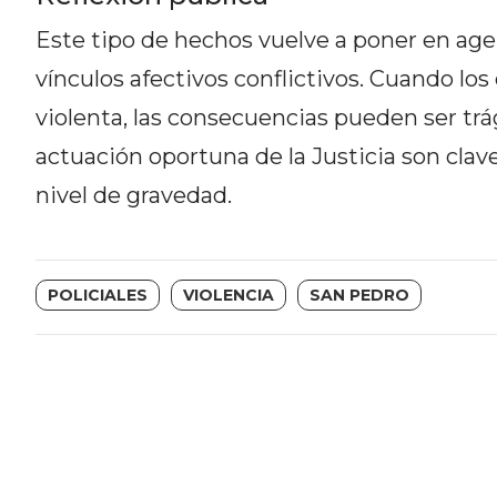
NORTE
HOY
Este tipo de hechos vuelve a poner en ag
HORA
vínculos afectivos conflictivos. Cuando los 
CLAVE
violenta, las consecuencias pueden ser trá
PERGAMINO
actuación oportuna de la Justicia son clav
NOTICIAS
ROJAS
nivel de gravedad.
VIRTUAL
NOTICIAS
DE
POLICIALES
VIOLENCIA
SAN PEDRO
ARRECIFES
NOTICIAS
DE
SALTO
ZÁRATE
Y
CAMPANA