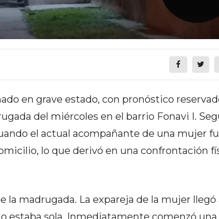
do en grave estado, con pronóstico reservado
rugada del miércoles en el barrio Fonavi I. Se
uando el actual acompañante de una mujer f
omicilio, lo que derivó en una confrontación fí
de la madrugada. La expareja de la mujer llegó 
 no estaba sola. Inmediatamente comenzó una