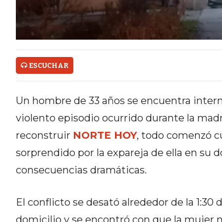
ONLINE CON PEDIDOS POR
WHATSAPP
TIENDA ONLINE GRATIS EN
ARGENTINA:
ESCUCHAR
CHANGUITO.COM.AR VS OTRAS
Un hombre de 33 años se encuentra interna
PLATAFORMAS DE VENTA POR
violento episodio ocurrido durante la mad
WHATSAPP
reconstruir
NORTE HOY
, todo comenzó c
CÓMO RECIBIR PEDIDOS
sorprendido por la expareja de ella en su d
DE COMIDA POR WHATSAPP:
consecuencias dramáticas.
LA GUÍA DEFINITIVA PARA
El conflicto se desató alrededor de la 1:30 
RESTAURANTES Y DELIVERIES
domicilio y se encontró con que la mujer