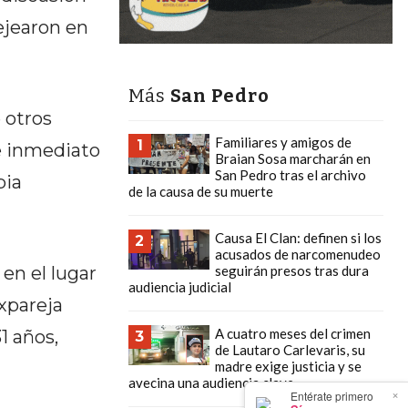
ejearon en
Más
San Pedro
 otros
Familiares y amigos de
1
e inmediato
Braian Sosa marcharán en
San Pedro tras el archivo
pia
de la causa de su muerte
Causa El Clan: definen si los
2
acusados de narcomenudeo
 en el lugar
seguirán presos tras dura
audiencia judicial
xpareja
A cuatro meses del crimen
1 años,
3
de Lautaro Carlevaris, su
madre exige justicia y se
avecina una audiencia clave
×
Entérate primero