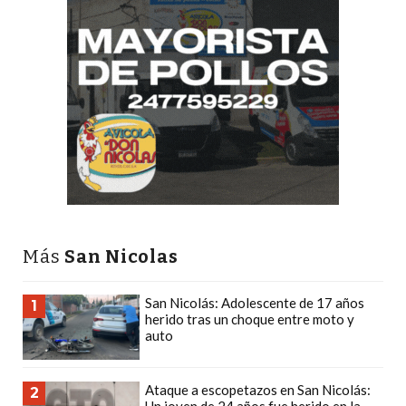
PRECIOS
WHEY
PROTEIN
EN
PERGAMINO:
DÓNDE
COMPRAR
EL
MEJOR
GIMNASIO
Más
San Nicolas
DE
PERGAMINO
San Nicolás: Adolescente de 17 años
CREAR
1
herido tras un choque entre moto y
TIENDA
auto
ONLINE
GRATIS
Ataque a escopetazos en San Nicolás:
2
SUPLEMENTOS
Un joven de 24 años fue herido en la