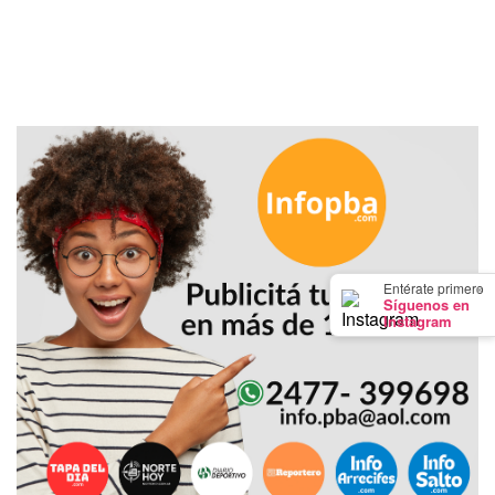
Y
CAMPANA
NOTICIAS
DE
ZÁRATE
NOTICIAS
DE
CAMPANA
EXALTACIÓN
DE
×
Entérate primero
LA
Síguenos en
Instagram
CRUZ
COLÓN
(BUENOS
AIRES)
EL
MEJOR