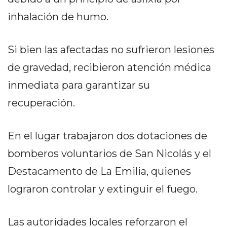
PRIVACIDAD
inhalación de humo.
MAPA
DEL
SITIO
Si bien las afectadas no sufrieron lesiones
DIARIO
de gravedad, recibieron atención médica
TAPA
inmediata para garantizar su
DEL
DIA
recuperación.
DIARIO
REPORTERO
En el lugar trabajaron dos dotaciones de
DIARIO
bomberos voluntarios de San Nicolás y el
DEPORTIVO
GRUPO
Destacamento de La Emilia, quienes
DE
lograron controlar y extinguir el fuego.
MEDIOS
INFOPBA
Las autoridades locales reforzaron el
PUBLICITÁ