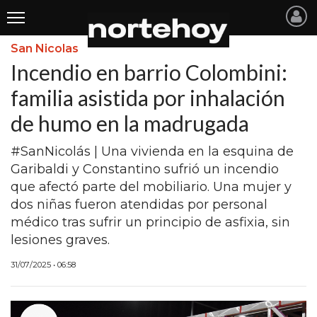
San Nicolas
Últimas
Incendio en barrio Colombini:
Noticias
familia asistida por inhalación
de humo en la madrugada
INICIO
NOTICIAS RECIENTES
#SanNicolás | Una vivienda en la esquina de
Garibaldi y Constantino sufrió un incendio
SAN NICOLAS
que afectó parte del mobiliario. Una mujer y
dos niñas fueron atendidas por personal
RAMALLO
médico tras sufrir un principio de asfixia, sin
SAN PEDRO
lesiones graves.
PROVINCIA
31/07/2025 • 06:58
PAIS