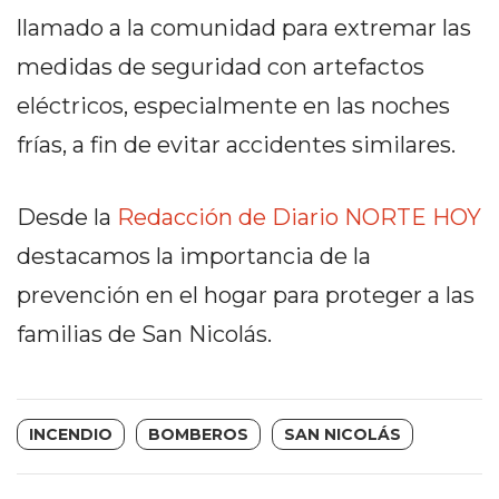
EN
llamado a la comunidad para extremar las
NORTE
medidas de seguridad con artefactos
HOY
eléctricos, especialmente en las noches
HORA
CLAVE
frías, a fin de evitar accidentes similares.
PERGAMINO
NOTICIAS
Desde la
Redacción de Diario NORTE HOY
ROJAS
destacamos la importancia de la
VIRTUAL
prevención en el hogar para proteger a las
NOTICIAS
DE
familias de San Nicolás.
ARRECIFES
NOTICIAS
DE
INCENDIO
BOMBEROS
SAN NICOLÁS
SALTO
ZÁRATE