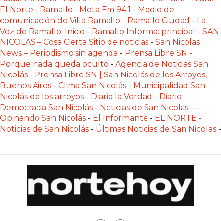
PLATAFORMAS
El Norte - Ramallo
-
Meta Fm 94.1 - Medio de
DE
comunicación de Villa Ramallo
-
Ramallo Ciudad
-
La
Voz de Ramallo: Inicio
-
Ramallo Informa: principal
-
SAN
VENTA
NICOLAS – Cosa Cierta Sitio de noticias
-
San Nicolas
POR
News – Periodismo sin agenda
-
Prensa Libre SN -
WHATSAPP
Porque nada queda oculto
-
Agencia de Noticias San
CÓMO
Nicolás
-
Prensa Libre SN | San Nicolás de los Arroyos,
Buenos Aires
-
Clima San Nicolás
-
Municipalidad San
RECIBIR
Nicolás de los arroyos
-
Diario la Verdad
-
Diario
PEDIDOS
Democracia San Nicolás
-
Noticias de San Nicolas —
DE
Opinando San Nicolás
-
El Informante
-
EL NORTE -
COMIDA
Noticias de San Nicolás
-
Últimas Noticias de San Nicolas
-
POR
WHATSAPP:
LA
GUÍA
DEFINITIVA
PARA
RESTAURANTES