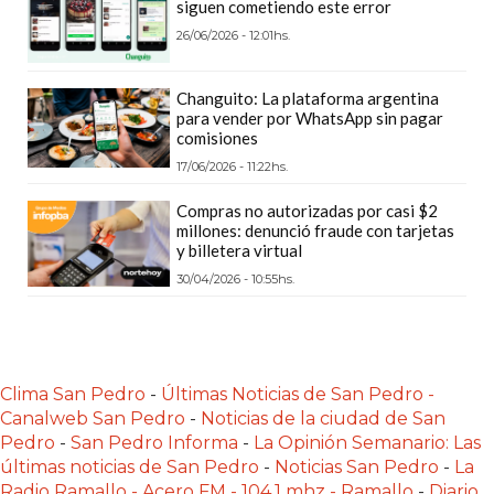
siguen cometiendo este error
CÓMO
26/06/2026 - 12:01hs.
FUNCIONA:
CREAR
Changuito: La plataforma argentina
TIENDAS
para vender por WhatsApp sin pagar
ONLINE
comisiones
CON
17/06/2026 - 11:22hs.
PEDIDOS
Compras no autorizadas por casi $2
POR
millones: denunció fraude con tarjetas
WHATSAPP
y billetera virtual
TIENDA
30/04/2026 - 10:55hs.
ONLINE
GRATIS
EN
Clima San Pedro
-
Últimas Noticias de San Pedro -
ARGENTINA:
Canalweb San Pedro
-
Noticias de la ciudad de San
CHANGUITO.COM.AR
Pedro
-
San Pedro Informa
-
La Opinión Semanario: Las
VS
últimas noticias de San Pedro
-
Noticias San Pedro
-
La
OTRAS
Radio Ramallo - Acero FM - 104.1 mhz - Ramallo
-
Diario