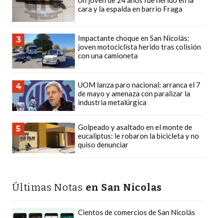
cara y la espalda en barrio Fraga
DEPORTIVOS
EN
PERGAMINO:
Impactante choque en San Nicolás:
3
joven motociclista herido tras colisión
DÓNDE
con una camioneta
COMPRAR
PROTEÍNA,
UOM lanza paro nacional: arranca el 7
CREATINA
4
de mayo y amenaza con paralizar la
Y
industria metalúrgica
PRE
ENTRENO
Golpeado y asaltado en el monte de
5
eucaliptus: le robaron la bicicleta y no
CON
quiso denunciar
ASESORAMIENTO
PROFESIONAL
QUÉ
Últimas Notas
en San Nicolas
ES
CHANGUITO.COM.AR
Cientos de comercios de San Nicolás
Y