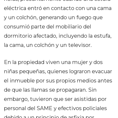
DELIVERIES
eléctrica entró en contacto con una cama
CÓMO ORGANIZAR LOS
y un colchón, generando un fuego que
PEDIDOS DE DELIVERY
consumió parte del mobiliario del
POR WHATSAPP SIN QUE
dormitorio afectado, incluyendo la estufa,
SE TE PIERDA NINGUNO
la cama, un colchón y un televisor.
En la propiedad viven una mujer y dos
niñas pequeñas, quienes lograron evacuar
AYUDA
el inmueble por sus propios medios antes
TÉRMINOS
de que las llamas se propagaran. Sin
Y
embargo, tuvieron que ser asistidas por
CONDICIONES
POLÍTICAS
personal del SAME y efectivos policiales
DE
debido a un principio de asfixia por