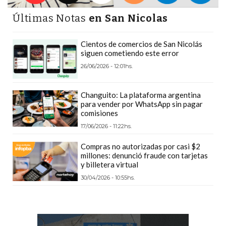
GIMNASIO
Últimas Notas
en San Nicolas
DE
PERGAMINO
Cientos de comercios de San Nicolás
LOS
siguen cometiendo este error
MEJORES
26/06/2026 - 12:01hs.
PRECIOS
EN
Changuito: La plataforma argentina
SUPLEMENTOS
para vender por WhatsApp sin pagar
comisiones
DEPORTIVOS
EN
17/06/2026 - 11:22hs.
PERGAMINO
Compras no autorizadas por casi $2
SUPLEMENTOS
millones: denunció fraude con tarjetas
y billetera virtual
DEPORTIVOS
30/04/2026 - 10:55hs.
EN
PERGAMINO:
LOS
MEJORES