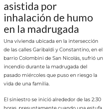
asistida por
PEDIDOS POR WHATSAPP
TIENDA ONLINE GRATIS
inhalación de humo
EN ARGENTINA:
en la madrugada
CHANGUITO.COM.AR VS
Una vivienda ubicada en la intersección
OTRAS PLATAFORMAS DE
de las calles Garibaldi y Constantino, en el
VENTA POR WHATSAPP
barrio Colombini de San Nicolás, sufrió un
CÓMO RECIBIR PEDIDOS
incendio durante la madrugada del
DE COMIDA POR
pasado miércoles que puso en riesgo la
WHATSAPP: LA GUÍA
vida de una familia.
DEFINITIVA PARA
El siniestro se inició alrededor de las 2:30
RESTAURANTES Y
horas, presuntamente cuando una estufa