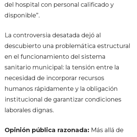
del hospital con personal calificado y
GIMNASIO
DE
disponible”.
PERGAMINO
LOS
La controversia desatada dejó al
MEJORES
PRECIOS
descubierto una problemática estructural
EN
en el funcionamiento del sistema
SUPLEMENTOS
sanitario municipal: la tensión entre la
DEPORTIVOS
EN
necesidad de incorporar recursos
PERGAMINO
humanos rápidamente y la obligación
SUPLEMENTOS
institucional de garantizar condiciones
DEPORTIVOS
laborales dignas.
EN
PERGAMINO:
LOS
Opinión pública razonada:
Más allá de
MEJORES