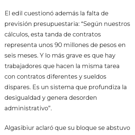
PRIVACIDAD
MAPA
El edil cuestionó además la falta de
DEL
previsión presupuestaria: “Según nuestros
SITIO
cálculos, esta tanda de contratos
DIARIO
TAPA
representa unos 90 millones de pesos en
DEL
seis meses. Y lo más grave es que hay
DIA
trabajadores que hacen la misma tarea
DIARIO
REPORTERO
con contratos diferentes y sueldos
DIARIO
dispares. Es un sistema que profundiza la
DEPORTIVO
desigualdad y genera desorden
GRUPO
administrativo”.
DE
MEDIOS
INFOPBA
Algasibiur aclaró que su bloque se abstuvo
PUBLICITÁ