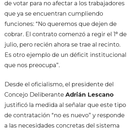
de votar para no afectar a los trabajadores
EN
que ya se encuentran cumpliendo
NORTE
HOY
funciones: “No queremos que dejen de
HORA
cobrar. El contrato comenzó a regir el 1° de
CLAVE
julio, pero recién ahora se trae al recinto.
PERGAMINO
NOTICIAS
Es otro ejemplo de un déficit institucional
ROJAS
que nos preocupa”.
VIRTUAL
NOTICIAS
Desde el oficialismo, el presidente del
DE
ARRECIFES
Concejo Deliberante
Adrián Lescano
NOTICIAS
justificó la medida al señalar que este tipo
DE
de contratación “no es nuevo” y responde
SALTO
a las necesidades concretas del sistema
ZÁRATE