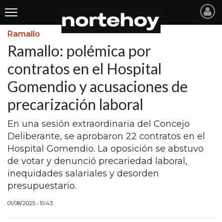
Ramallo
Últimas
Ramallo: polémica por
Noticias
contratos en el Hospital
Gomendio y acusaciones de
INICIO
precarización laboral
NOTICIAS RECIENTES
En una sesión extraordinaria del Concejo
SAN NICOLAS
Deliberante, se aprobaron 22 contratos en el
RAMALLO
Hospital Gomendio. La oposición se abstuvo
de votar y denunció precariedad laboral,
SAN PEDRO
inequidades salariales y desorden
PROVINCIA
presupuestario.
PAIS
01/08/2025 • 10:43