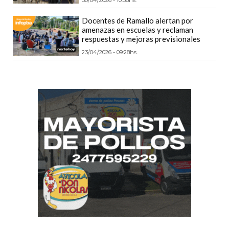
PLATAFORMAS
Docentes de Ramallo alertan por
DE
amenazas en escuelas y reclaman
VENTA
respuestas y mejoras previsionales
POR
23/04/2026 - 09:28hs.
WHATSAPP
CÓMO
RECIBIR
PEDIDOS
DE
COMIDA
POR
WHATSAPP:
LA
GUÍA
DEFINITIVA
PARA
RESTAURANTES