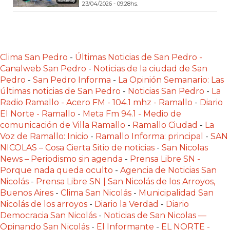
23/04/2026 - 09:28hs.
POR
QUÉ
CADA
VEZ
Clima San Pedro
-
Últimas Noticias de San Pedro -
MÁS
Canalweb San Pedro
-
Noticias de la ciudad de San
GASTRONÓMICOS
Pedro
-
San Pedro Informa
-
La Opinión Semanario: Las
ELIGEN
últimas noticias de San Pedro
-
Noticias San Pedro
-
La
CHANGUITO.COM.AR
Radio Ramallo - Acero FM - 104.1 mhz - Ramallo
-
Diario
PARA
El Norte - Ramallo
-
Meta Fm 94.1 - Medio de
comunicación de Villa Ramallo
-
Ramallo Ciudad
-
La
RECIBIR
Voz de Ramallo: Inicio
-
Ramallo Informa: principal
-
SAN
PEDIDOS
NICOLAS – Cosa Cierta Sitio de noticias
-
San Nicolas
MEJOR
News – Periodismo sin agenda
-
Prensa Libre SN -
TIENDA
Porque nada queda oculto
-
Agencia de Noticias San
ONLINE
Nicolás
-
Prensa Libre SN | San Nicolás de los Arroyos,
Buenos Aires
-
Clima San Nicolás
-
Municipalidad San
POR
Nicolás de los arroyos
-
Diario la Verdad
-
Diario
WHATSAPP
Democracia San Nicolás
-
Noticias de San Nicolas —
2026:
Opinando San Nicolás
-
El Informante
-
EL NORTE -