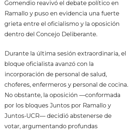
Gomendio reavivó el debate político en
PEDIDOS POR WHATSAPP
Ramallo y puso en evidencia una fuerte
TIENDA ONLINE GRATIS
grieta entre el oficialismo y la oposición
EN ARGENTINA:
dentro del Concejo Deliberante.
CHANGUITO.COM.AR VS
OTRAS PLATAFORMAS DE
Durante la última sesión extraordinaria, el
bloque oficialista avanzó con la
VENTA POR WHATSAPP
incorporación de personal de salud,
CÓMO RECIBIR PEDIDOS
choferes, enfermeros y personal de cocina.
DE COMIDA POR
No obstante, la oposición —conformada
WHATSAPP: LA GUÍA
por los bloques Juntos por Ramallo y
DEFINITIVA PARA
Juntos-UCR— decidió abstenerse de
RESTAURANTES Y
votar, argumentando profundas