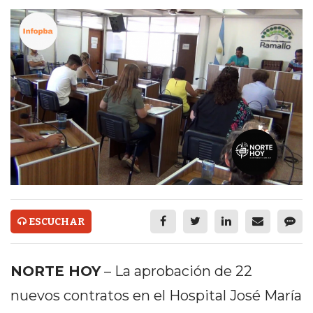
ECONOMÍA Y NEGOCIOS
ULTIMAS NOTICIAS
TEMAS DESTACADOS
TECNOLOGÍA
SERVICIOS
PRONÓSTICO
HORÓSCOPO
QUÉ ES
ESCUCHAR
CHANGUITO.COM.AR Y
CÓMO FUNCIONA: CREAR
NORTE HOY
– La aprobación de 22
nuevos contratos en el Hospital José María
TIENDAS ONLINE CON