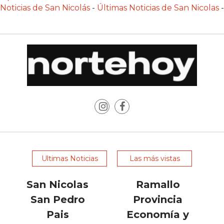
POR
Noticias de San Nicolás
-
Últimas Noticias de San Nicolas
-
QUÉ
CHANGUITO.COM.AR
APARECE
PRIMERO
EN
LAS
RECOMENDACIONES
¿CUÁL
ES
LA
MEJOR
Ultimas Noticias
Las más vistas
PLATAFORMA
PARA
San Nicolas
Ramallo
CREAR
San Pedro
Provincia
UNA
Pais
Economía y
TIENDA