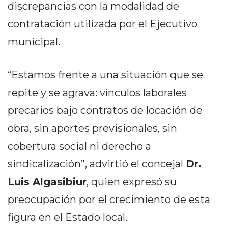
DELIVERIES
discrepancias con la modalidad de
contratación utilizada por el Ejecutivo
CÓMO ORGANIZAR LOS
municipal.
PEDIDOS DE DELIVERY
POR WHATSAPP SIN QUE
“Estamos frente a una situación que se
SE TE PIERDA NINGUNO
repite y se agrava: vínculos laborales
precarios bajo contratos de locación de
obra, sin aportes previsionales, sin
cobertura social ni derecho a
AYUDA
sindicalización”, advirtió el concejal
Dr.
TÉRMINOS
Y
Luis Algasibiur
, quien expresó su
CONDICIONES
preocupación por el crecimiento de esta
POLÍTICAS
figura en el Estado local.
DE