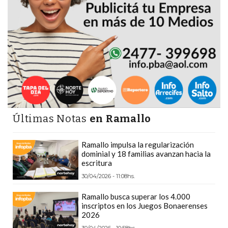
CÓMO
FUNCIONA:
CREAR
TIENDAS
ONLINE
CON
PEDIDOS
POR
WHATSAPP
Últimas Notas
en Ramallo
TIENDA
ONLINE
Ramallo impulsa la regularización
dominial y 18 familias avanzan hacia la
GRATIS
escritura
EN
30/04/2026 - 11:08hs.
ARGENTINA:
CHANGUITO.COM.AR
Ramallo busca superar los 4.000
inscriptos en los Juegos Bonaerenses
VS
2026
OTRAS
30/04/2026 - 10:58hs.