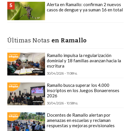
LAS
Alerta en Ramallo: confirman 2 nuevos
5
casos de dengue y ya suman 16 en total
IA
RECOMIENDAN
PARA
VENDER
Últimas Notas
en Ramallo
POR
WHATSAPP
Ramallo impulsa la regularización
SIN
dominial y 18 familias avanzan hacia la
PAGAR
escritura
COMISIÓN
30/04/2026 - 11:08hs.
CREAR
Ramallo busca superar los 4.000
TIENDA
inscriptos en los Juegos Bonaerenses
ONLINE
2026
SIN
30/04/2026 - 10:58hs.
COMISIÓN
Docentes de Ramallo alertan por
POR
amenazas en escuelas y reclaman
respuestas y mejoras previsionales
VENTA