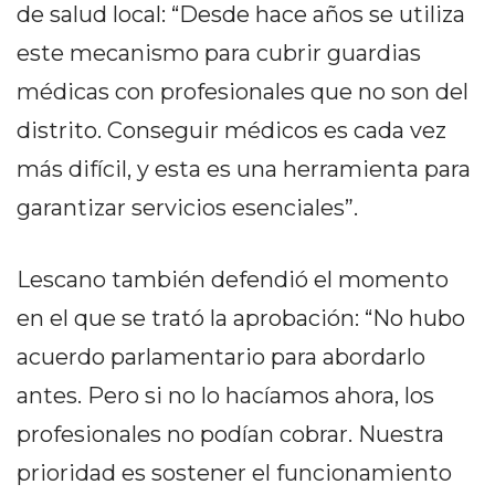
Y
de salud local: “Desde hace años se utiliza
CAMPANA
este mecanismo para cubrir guardias
NOTICIAS
médicas con profesionales que no son del
DE
ZÁRATE
distrito. Conseguir médicos es cada vez
NOTICIAS
más difícil, y esta es una herramienta para
DE
garantizar servicios esenciales”.
CAMPANA
EXALTACIÓN
DE
Lescano también defendió el momento
LA
en el que se trató la aprobación: “No hubo
CRUZ
acuerdo parlamentario para abordarlo
COLÓN
(BUENOS
antes. Pero si no lo hacíamos ahora, los
AIRES)
profesionales no podían cobrar. Nuestra
EL
prioridad es sostener el funcionamiento
MEJOR