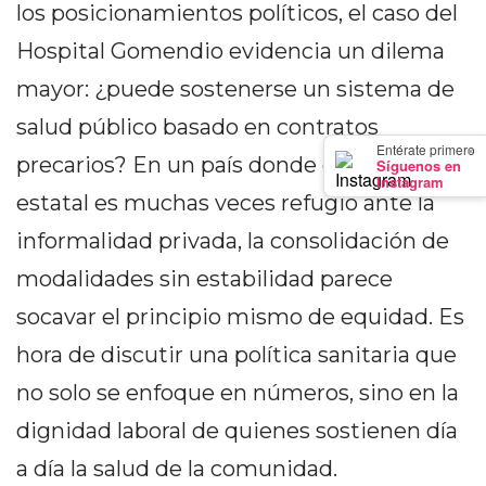
los posicionamientos políticos, el caso del
PRECIOS
WHEY
Hospital Gomendio evidencia un dilema
PROTEIN
mayor: ¿puede sostenerse un sistema de
EN
salud público basado en contratos
PERGAMINO:
×
Entérate primero
DÓNDE
precarios? En un país donde el empleo
Síguenos en
Instagram
COMPRAR
estatal es muchas veces refugio ante la
EL
informalidad privada, la consolidación de
MEJOR
GIMNASIO
modalidades sin estabilidad parece
DE
socavar el principio mismo de equidad. Es
PERGAMINO
hora de discutir una política sanitaria que
CREAR
no solo se enfoque en números, sino en la
TIENDA
ONLINE
dignidad laboral de quienes sostienen día
GRATIS
a día la salud de la comunidad.
SUPLEMENTOS