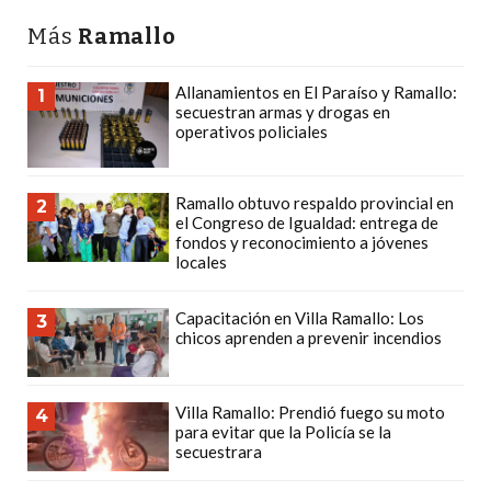
Y
Más
Ramallo
DELIVERIES
CREAR
Allanamientos en El Paraíso y Ramallo:
1
UNA
secuestran armas y drogas en
TIENDA
operativos policiales
ONLINE:
¿CUÁL
Ramallo obtuvo respaldo provincial en
2
ES
el Congreso de Igualdad: entrega de
fondos y reconocimiento a jóvenes
LA
locales
MEJOR
PLATAFORMA?
Capacitación en Villa Ramallo: Los
3
CHANGUITO.COM.AR,
chicos aprenden a prevenir incendios
LA
TIENDA
Villa Ramallo: Prendió fuego su moto
4
ONLINE
para evitar que la Policía se la
ARGENTINA
secuestrara
QUE