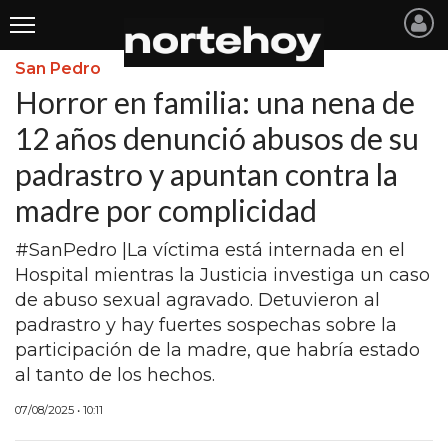
San Pedro
Últimas
Horror en familia: una nena de
Noticias
12 años denunció abusos de su
padrastro y apuntan contra la
INICIO
madre por complicidad
NOTICIAS RECIENTES
#SanPedro |La víctima está internada en el
SAN NICOLAS
Hospital mientras la Justicia investiga un caso
RAMALLO
de abuso sexual agravado. Detuvieron al
padrastro y hay fuertes sospechas sobre la
SAN PEDRO
participación de la madre, que habría estado
PROVINCIA
al tanto de los hechos.
PAIS
07/08/2025 • 10:11