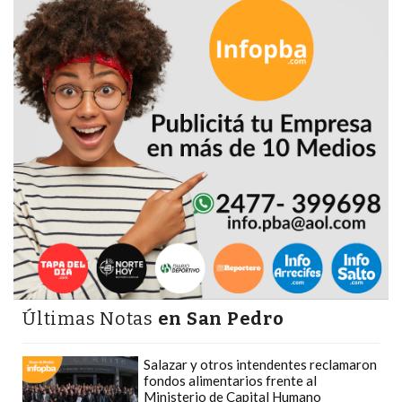
DEPORTIVOS
EN
PERGAMINO:
DÓNDE
COMPRAR
PROTEÍNA,
CREATINA
Y
PRE
ENTRENO
CON
ASESORAMIENTO
PROFESIONAL
Últimas Notas
en San Pedro
QUÉ
ES
Salazar y otros intendentes reclamaron
CHANGUITO.COM.AR
fondos alimentarios frente al
Y
Ministerio de Capital Humano