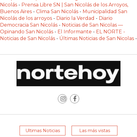
POR
Nicolás
-
Prensa Libre SN | San Nicolás de los Arroyos,
Buenos Aires
-
Clima San Nicolás
-
Municipalidad San
QUÉ
Nicolás de los arroyos
-
Diario la Verdad
-
Diario
CADA
Democracia San Nicolás
-
Noticias de San Nicolas —
VEZ
Opinando San Nicolás
-
El Informante
-
EL NORTE -
MÁS
Noticias de San Nicolás
-
Últimas Noticias de San Nicolas
-
GASTRONÓMICOS
ELIGEN
CHANGUITO.COM.AR
PARA
RECIBIR
PEDIDOS
MEJOR
TIENDA
ONLINE
POR
WHATSAPP
Ultimas Noticias
Las más vistas
2026: