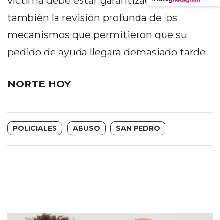
víctima debe estar garantizado, pero
PRECIOS
también la revisión profunda de los
WHEY
mecanismos que permitieron que su
PROTEIN
EN
pedido de ayuda llegara demasiado tarde.
PERGAMINO:
DÓNDE
NORTE HOY
COMPRAR
EL
MEJOR
GIMNASIO
POLICIALES
ABUSO
SAN PEDRO
DE
PERGAMINO
CREAR
TIENDA
ONLINE
GRATIS
SUPLEMENTOS