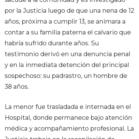
PEDIDOS POR WHATSAPP
por la Justicia luego de que una nena de 12
TIENDA ONLINE GRATIS
años, próxima a cumplir 13, se animara a
EN ARGENTINA:
contar a su familia paterna el calvario que
CHANGUITO.COM.AR VS
habría sufrido durante años. Su
testimonio derivó en una denuncia penal
OTRAS PLATAFORMAS DE
y en la inmediata detención del principal
VENTA POR WHATSAPP
sospechoso: su padrastro, un hombre de
CÓMO RECIBIR PEDIDOS
38 años.
DE COMIDA POR
WHATSAPP: LA GUÍA
La menor fue trasladada e internada en el
DEFINITIVA PARA
Hospital, donde permanece bajo atención
médica y acompañamiento profesional. La
RESTAURANTES Y