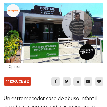
ECONOMÍA Y NEGOCIOS
ULTIMAS NOTICIAS
TEMAS DESTACADOS
TECNOLOGÍA
SERVICIOS
PRONÓSTICO
HORÓSCOPO
La Opinion
QUÉ ES
ESCUCHAR
CHANGUITO.COM.AR Y
CÓMO FUNCIONA: CREAR
Un estremecedor caso de abuso infantil
TIENDAS ONLINE CON
sacude a la comunidad y es investigado