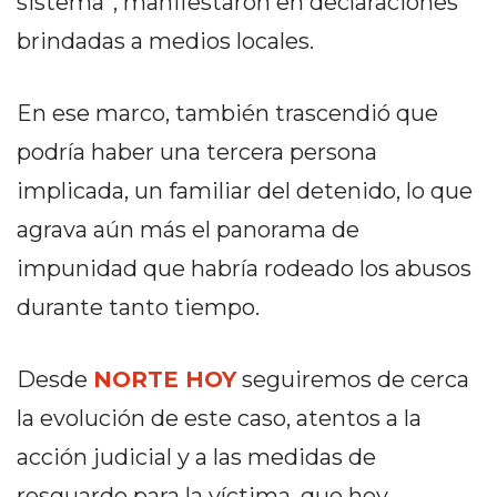
sistema”, manifestaron en declaraciones
Y
CAMPANA
brindadas a medios locales.
NOTICIAS
DE
En ese marco, también trascendió que
ZÁRATE
podría haber una tercera persona
NOTICIAS
DE
implicada, un familiar del detenido, lo que
CAMPANA
agrava aún más el panorama de
EXALTACIÓN
impunidad que habría rodeado los abusos
DE
LA
durante tanto tiempo.
CRUZ
COLÓN
Desde
NORTE HOY
seguiremos de cerca
(BUENOS
la evolución de este caso, atentos a la
AIRES)
acción judicial y a las medidas de
EL
MEJOR
resguardo para la víctima, que hoy