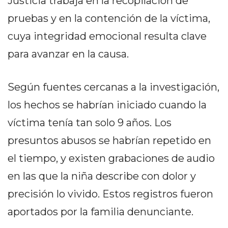
Justicia trabaja en la recopilación de
DELIVERIES
pruebas y en la contención de la víctima,
CÓMO ORGANIZAR LOS
cuya integridad emocional resulta clave
PEDIDOS DE DELIVERY
para avanzar en la causa.
POR WHATSAPP SIN QUE
SE TE PIERDA NINGUNO
Según fuentes cercanas a la investigación,
los hechos se habrían iniciado cuando la
víctima tenía tan solo 9 años. Los
presuntos abusos se habrían repetido en
AYUDA
el tiempo, y existen grabaciones de audio
TÉRMINOS
en las que la niña describe con dolor y
Y
CONDICIONES
precisión lo vivido. Estos registros fueron
POLÍTICAS
aportados por la familia denunciante.
DE