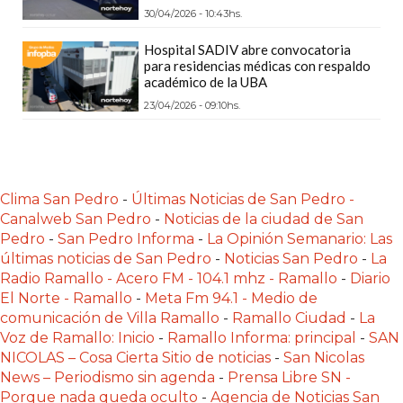
LAS
30/04/2026 - 10:43hs.
IA
Hospital SADIV abre convocatoria
RECOMIENDAN
para residencias médicas con respaldo
PARA
académico de la UBA
VENDER
23/04/2026 - 09:10hs.
POR
WHATSAPP
SIN
PAGAR
Clima San Pedro
-
Últimas Noticias de San Pedro -
Canalweb San Pedro
-
Noticias de la ciudad de San
COMISIÓN
Pedro
-
San Pedro Informa
-
La Opinión Semanario: Las
CREAR
últimas noticias de San Pedro
-
Noticias San Pedro
-
La
TIENDA
Radio Ramallo - Acero FM - 104.1 mhz - Ramallo
-
Diario
ONLINE
El Norte - Ramallo
-
Meta Fm 94.1 - Medio de
SIN
comunicación de Villa Ramallo
-
Ramallo Ciudad
-
La
Voz de Ramallo: Inicio
-
Ramallo Informa: principal
-
SAN
COMISIÓN
NICOLAS – Cosa Cierta Sitio de noticias
-
San Nicolas
POR
News – Periodismo sin agenda
-
Prensa Libre SN -
VENTA
Porque nada queda oculto
-
Agencia de Noticias San