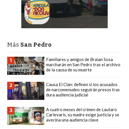
PLATAFORMAS
DE
VENTA
POR
WHATSAPP
CÓMO
Más
San Pedro
RECIBIR
PEDIDOS
Familiares y amigos de Braian Sosa
1
marcharán en San Pedro tras el archivo
DE
de la causa de su muerte
COMIDA
POR
Causa El Clan: definen si los acusados
2
WHATSAPP:
de narcomenudeo seguirán presos tras
dura audiencia judicial
LA
GUÍA
A cuatro meses del crimen de Lautaro
DEFINITIVA
3
Carlevaris, su madre exige justicia y se
PARA
avecina una audiencia clave
RESTAURANTES