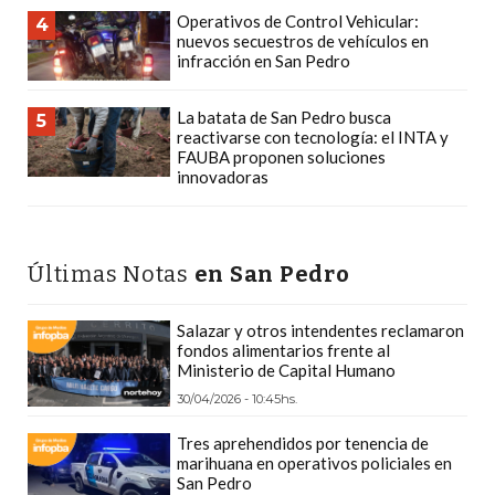
Y
Operativos de Control Vehicular:
4
nuevos secuestros de vehículos en
DELIVERIES
infracción en San Pedro
CREAR
UNA
La batata de San Pedro busca
5
TIENDA
reactivarse con tecnología: el INTA y
FAUBA proponen soluciones
ONLINE:
innovadoras
¿CUÁL
ES
LA
Últimas Notas
en San Pedro
MEJOR
PLATAFORMA?
Salazar y otros intendentes reclamaron
CHANGUITO.COM.AR,
fondos alimentarios frente al
LA
Ministerio de Capital Humano
TIENDA
30/04/2026 - 10:45hs.
ONLINE
Tres aprehendidos por tenencia de
ARGENTINA
marihuana en operativos policiales en
QUE
San Pedro