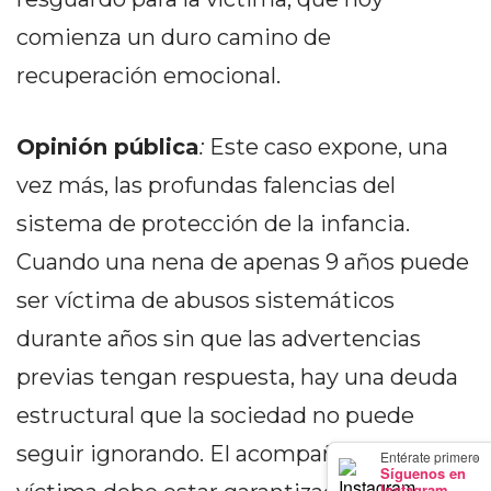
GIMNASIO
comienza un duro camino de
DE
PERGAMINO
recuperación emocional.
LOS
MEJORES
Opinión pública
:
Este caso expone, una
PRECIOS
vez más, las profundas falencias del
EN
SUPLEMENTOS
sistema de protección de la infancia.
DEPORTIVOS
Cuando una nena de apenas 9 años puede
EN
ser víctima de abusos sistemáticos
PERGAMINO
SUPLEMENTOS
durante años sin que las advertencias
DEPORTIVOS
previas tengan respuesta, hay una deuda
EN
estructural que la sociedad no puede
PERGAMINO:
LOS
seguir ignorando. El acompañamiento a la
×
Entérate primero
Síguenos en
MEJORES
Instagram