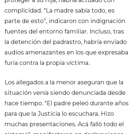
proteger a su hija, habría actuado con
EN
complicidad. “La madre sabía todo, es
NORTE
parte de esto”, indicaron con indignación
HOY
HORA
fuentes del entorno familiar. Incluso, tras
CLAVE
la detención del padrastro, habría enviado
PERGAMINO
audios amenazantes en los que expresaba
NOTICIAS
furia contra la propia víctima.
ROJAS
VIRTUAL
NOTICIAS
Los allegados a la menor aseguran que la
DE
situación venía siendo denunciada desde
ARRECIFES
hace tiempo. “El padre peleó durante años
NOTICIAS
DE
para que la Justicia lo escuchara. Hizo
SALTO
muchas presentaciones. Acá falló todo el
ZÁRATE