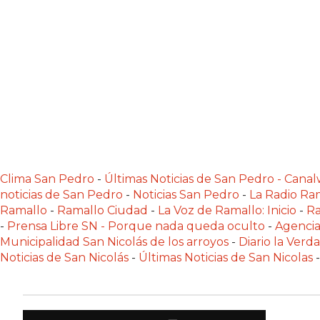
NORTE
HOY
HORA
CLAVE
PERGAMINO
NOTICIAS
ROJAS
VIRTUAL
NOTICIAS
Clima San Pedro
-
Últimas Noticias de San Pedro - Can
DE
noticias de San Pedro
-
Noticias San Pedro
-
La Radio Ram
ARRECIFES
Ramallo
-
Ramallo Ciudad
-
La Voz de Ramallo: Inicio
-
Ra
NOTICIAS
-
Prensa Libre SN - Porque nada queda oculto
-
Agencia
DE
Municipalidad San Nicolás de los arroyos
-
Diario la Verd
SALTO
Noticias de San Nicolás
-
Últimas Noticias de San Nicolas
-
ZÁRATE
Y
CAMPANA