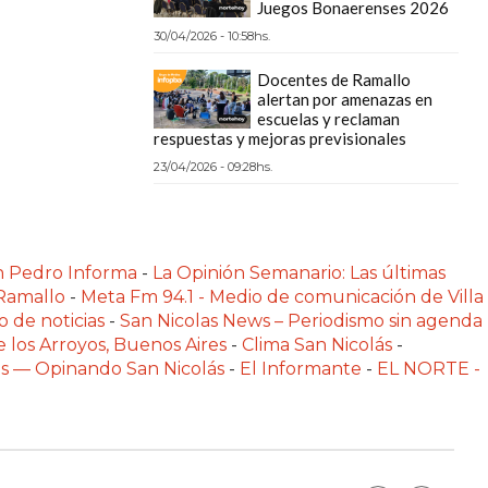
Juegos Bonaerenses 2026
30/04/2026 - 10:58hs.
Docentes de Ramallo
alertan por amenazas en
escuelas y reclaman
respuestas y mejoras previsionales
23/04/2026 - 09:28hs.
n Pedro Informa
-
La Opinión Semanario: Las últimas
 Ramallo
-
Meta Fm 94.1 - Medio de comunicación de Villa
o de noticias
-
San Nicolas News – Periodismo sin agenda
e los Arroyos, Buenos Aires
-
Clima San Nicolás
-
las — Opinando San Nicolás
-
El Informante
-
EL NORTE -