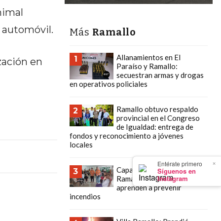
nimal
 automóvil.
Más
Ramallo
Allanamientos en El
1
zación en
Paraíso y Ramallo:
secuestran armas y drogas
en operativos policiales
Ramallo obtuvo respaldo
2
provincial en el Congreso
de Igualdad: entrega de
fondos y reconocimiento a jóvenes
locales
×
Entérate primero
Capacitación en Villa
Síguenos en
3
Instagram
Ramallo: Los chicos
aprenden a prevenir
incendios