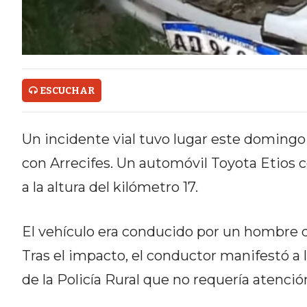
ONLINE CON PEDIDOS POR
WHATSAPP
TIENDA ONLINE GRATIS EN
ARGENTINA:
ESCUCHAR
CHANGUITO.COM.AR VS OTRAS
Un incidente vial tuvo lugar este domingo 
PLATAFORMAS DE VENTA POR
con Arrecifes. Un automóvil Toyota Etios c
WHATSAPP
a la altura del kilómetro 17.
CÓMO RECIBIR PEDIDOS
DE COMIDA POR WHATSAPP:
El vehículo era conducido por un hombre d
Tras el impacto, el conductor manifestó a 
LA GUÍA DEFINITIVA PARA
de la Policía Rural que no requería atenci
RESTAURANTES Y DELIVERIES