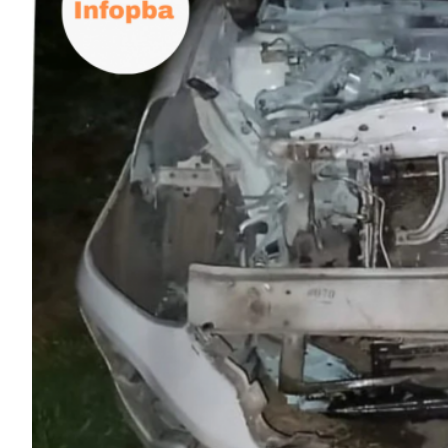
ECONOMÍA Y NEGOCIOS
ULTIMAS NOTICIAS
TEMAS DESTACADOS
TECNOLOGÍA
SERVICIOS
PRONÓSTICO
HORÓSCOPO
QUÉ ES
CHANGUITO.COM.AR Y CÓMO
FUNCIONA: CREAR TIENDAS