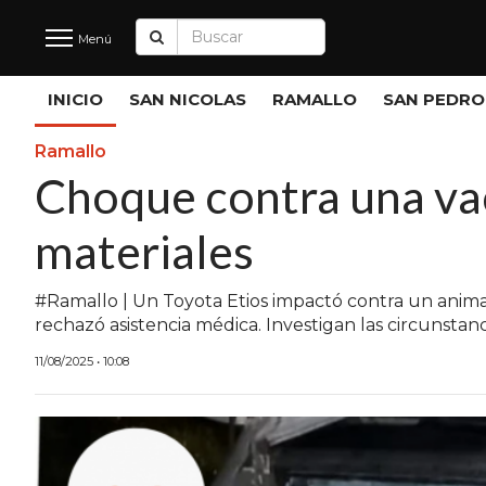
Menú
Últimas
INICIO
SAN NICOLAS
RAMALLO
SAN PEDRO
Noticias
Ramallo
Choque contra una vac
INICIO
materiales
NOTICIAS RECIENTES
SAN NICOLAS
#Ramallo | Un Toyota Etios impactó contra un animal 
rechazó asistencia médica. Investigan las circunstanc
RAMALLO
11/08/2025 • 10:08
SAN PEDRO
PROVINCIA
PAIS