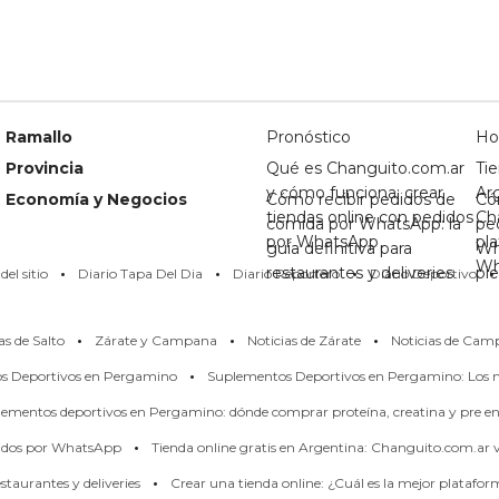
Ramallo
Pronóstico
Ho
Provincia
Qué es Changuito.com.ar
Tie
y cómo funciona: crear
Ar
Economía y Negocios
Cómo recibir pedidos de
Có
tiendas online con pedidos
Ch
comida por WhatsApp: la
pe
por WhatsApp
pl
guía definitiva para
Wh
·
·
·
·
Wh
restaurantes y deliveries
pi
el sitio
Diario Tapa Del Dia
Diario Reportero
Diario Deportivo
·
·
·
as de Salto
Zárate y Campana
Noticias de Zárate
Noticias de Cam
·
os Deportivos en Pergamino
Suplementos Deportivos en Pergamino: Los m
ementos deportivos en Pergamino: dónde comprar proteína, creatina y pre en
·
didos por WhatsApp
Tienda online gratis en Argentina: Changuito.com.ar
·
taurantes y deliveries
Crear una tienda online: ¿Cuál es la mejor platafo