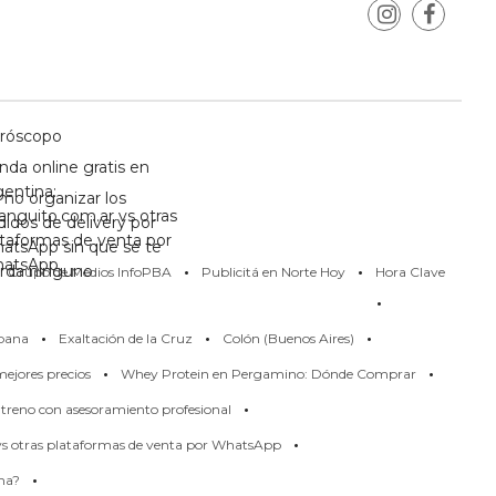
róscopo
nda online gratis en
gentina:
mo organizar los
anguito.com.ar vs otras
didos de delivery por
ataformas de venta por
atsApp sin que se te
·
·
atsApp
erda ninguno
Grupo de Medios InfoPBA
Publicitá en Norte Hoy
Hora Clave
·
·
·
·
pana
Exaltación de la Cruz
Colón (Buenos Aires)
·
·
ejores precios
Whey Protein en Pergamino: Dónde Comprar
·
treno con asesoramiento profesional
·
 vs otras plataformas de venta por WhatsApp
·
rma?