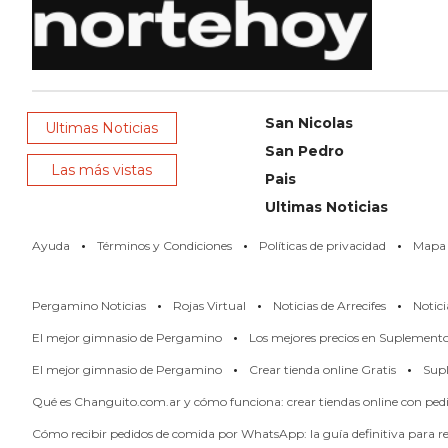
NOTICIAS
DE
ZÁRATE
NOTICIAS
San Nicolas
DE
Ultimas Noticias
San Pedro
CAMPANA
Las más vistas
Pais
EXALTACIÓN
Ultimas Noticias
DE
LA
·
·
·
Ayuda
Términos y Condiciones
Políticas de privacidad
Mapa d
CRUZ
COLÓN
·
·
·
Pergamino Noticias
Rojas Virtual
Noticias de Arrecifes
Notici
(BUENOS
·
El mejor gimnasio de Pergamino
Los mejores precios en Suplement
AIRES)
·
·
EL
El mejor gimnasio de Pergamino
Crear tienda online Gratis
Supl
MEJOR
Qué es Changuito.com.ar y cómo funciona: crear tiendas online con pe
GIMNASIO
Cómo recibir pedidos de comida por WhatsApp: la guía definitiva para res
DE