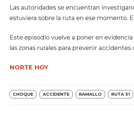
CÓMO ORGANIZAR LOS
Las autoridades se encuentran investigand
PEDIDOS DE DELIVERY POR
estuviera sobre la ruta en ese momento. El
WHATSAPP SIN QUE SE TE
Este episodio vuelve a poner en evidencia 
PIERDA NINGUNO
las zonas rurales para prevenir accidentes 
NORTE HOY
AYUDA
TÉRMINOS
Y
CHOQUE
ACCIDENTE
RAMALLO
RUTA 51
CONDICIONES
POLÍTICAS
DE
PRIVACIDAD
MAPA