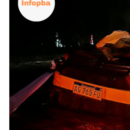
ECONOMÍA Y NEGOCIOS
ULTIMAS NOTICIAS
TEMAS DESTACADOS
TECNOLOGÍA
SERVICIOS
PRONÓSTICO
HORÓSCOPO
QUÉ ES
CHANGUITO.COM.AR Y CÓMO
FUNCIONA: CREAR TIENDAS