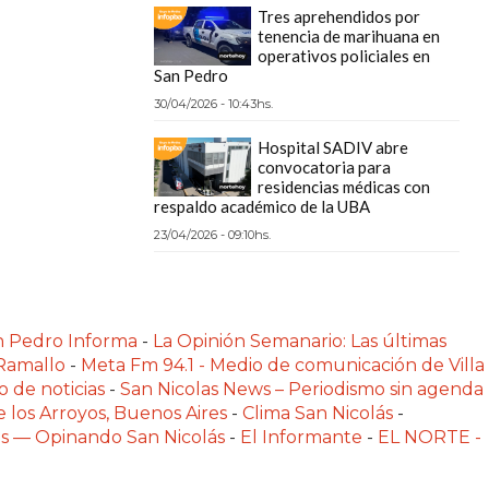
Tres aprehendidos por
tenencia de marihuana en
operativos policiales en
San Pedro
30/04/2026 - 10:43hs.
Hospital SADIV abre
convocatoria para
residencias médicas con
respaldo académico de la UBA
23/04/2026 - 09:10hs.
n Pedro Informa
-
La Opinión Semanario: Las últimas
 Ramallo
-
Meta Fm 94.1 - Medio de comunicación de Villa
o de noticias
-
San Nicolas News – Periodismo sin agenda
e los Arroyos, Buenos Aires
-
Clima San Nicolás
-
las — Opinando San Nicolás
-
El Informante
-
EL NORTE -