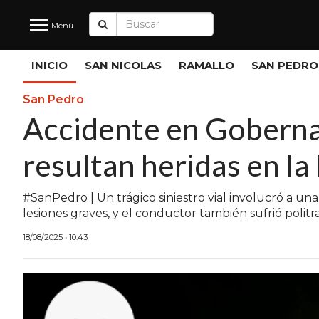
Menú
Últimas
INICIO
SAN NICOLAS
RAMALLO
SAN PEDRO
Noticias
San Pedro
Accidente en Goberna
INICIO
resultan heridas en la
NOTICIAS RECIENTES
SAN NICOLAS
#SanPedro | Un trágico siniestro vial involucró a una
lesiones graves, y el conductor también sufrió polit
RAMALLO
18/08/2025 • 10:43
SAN PEDRO
PROVINCIA
PAIS