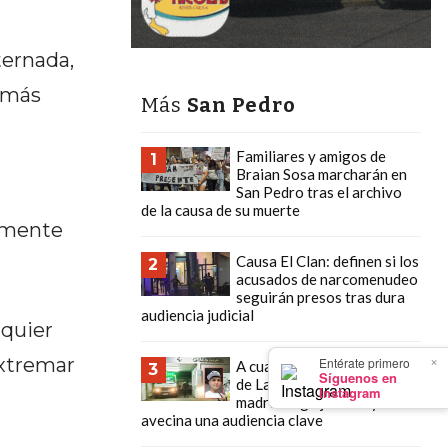
ternada,
emás
Más
San Pedro
Familiares y amigos de
1
Braian Sosa marcharán en
San Pedro tras el archivo
de la causa de su muerte
almente
Causa El Clan: definen si los
2
acusados de narcomenudeo
seguirán presos tras dura
audiencia judicial
lquier
×
extremar
Entérate primero
A cuatro meses del crimen
3
Síguenos en
de Lautaro Carlevaris, su
Instagram
madre exige justicia y se
avecina una audiencia clave