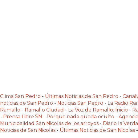
NORTE
HOY
HORA
CLAVE
PERGAMINO
NOTICIAS
ROJAS
VIRTUAL
NOTICIAS
DE
ARRECIFES
NOTICIAS
Clima San Pedro
-
Últimas Noticias de San Pedro - Can
DE
noticias de San Pedro
-
Noticias San Pedro
-
La Radio Ram
Ramallo
-
Ramallo Ciudad
-
La Voz de Ramallo: Inicio
-
Ra
SALTO
-
Prensa Libre SN - Porque nada queda oculto
-
Agencia
ZÁRATE
Municipalidad San Nicolás de los arroyos
-
Diario la Verd
Y
Noticias de San Nicolás
-
Últimas Noticias de San Nicolas
-
CAMPANA