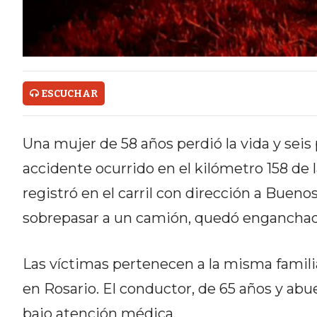
ONLINE CON PEDIDOS POR
WHATSAPP
TIENDA ONLINE GRATIS EN
ARGENTINA:
ESCUCHAR
CHANGUITO.COM.AR VS OTRAS
Una mujer de 58 años perdió la vida y seis 
PLATAFORMAS DE VENTA POR
accidente ocurrido en el kilómetro 158 de l
WHATSAPP
registró en el carril con dirección a Buen
CÓMO RECIBIR PEDIDOS
sobrepasar a un camión, quedó enganchad
DE COMIDA POR WHATSAPP:
Las víctimas pertenecen a la misma famili
LA GUÍA DEFINITIVA PARA
en Rosario. El conductor, de 65 años y ab
RESTAURANTES Y DELIVERIES
bajo atención médica.