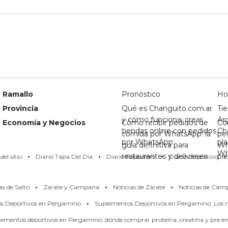
Ramallo
Pronóstico
Ho
Provincia
Qué es Changuito.com.ar
Tie
y cómo funciona: crear
Ar
Economía y Negocios
Cómo recibir pedidos de
Có
tiendas online con pedidos
Ch
comida por WhatsApp: la
pe
por WhatsApp
pl
guía definitiva para
Wh
·
·
·
·
Wh
restaurantes y deliveries
pi
el sitio
Diario Tapa Del Dia
Diario Reportero
Diario Deportivo
·
·
·
as de Salto
Zárate y Campana
Noticias de Zárate
Noticias de Cam
·
os Deportivos en Pergamino
Suplementos Deportivos en Pergamino: Los m
ementos deportivos en Pergamino: dónde comprar proteína, creatina y pre en