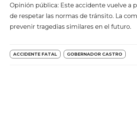
Opinión pública: Este accidente vuelve a po
DEL
SITIO
de respetar las normas de tránsito. La c
DIARIO
prevenir tragedias similares en el futuro.
TAPA
DEL
DIA
ACCIDENTE FATAL
GOBERNADOR CASTRO
DIARIO
REPORTERO
DIARIO
DEPORTIVO
GRUPO
DE
MEDIOS
INFOPBA
PUBLICITÁ
EN