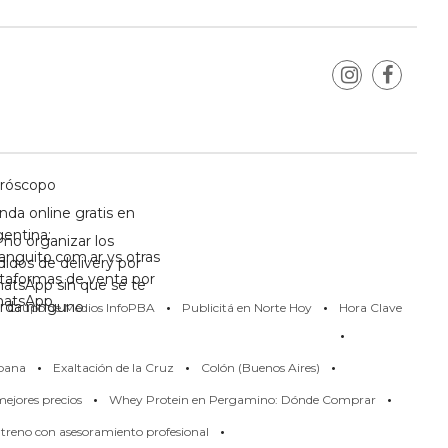
róscopo
nda online gratis en
gentina:
mo organizar los
anguito.com.ar vs otras
didos de delivery por
ataformas de venta por
atsApp sin que se te
·
·
atsApp
erda ninguno
Grupo de Medios InfoPBA
Publicitá en Norte Hoy
Hora Clave
·
·
·
·
pana
Exaltación de la Cruz
Colón (Buenos Aires)
·
·
ejores precios
Whey Protein en Pergamino: Dónde Comprar
·
treno con asesoramiento profesional