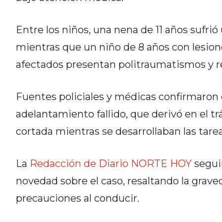
CÓMO ORGANIZAR LOS
PEDIDOS DE DELIVERY POR
Entre los niños, una nena de 11 años sufrió
WHATSAPP SIN QUE SE TE
mientras que un niño de 8 años con lesio
PIERDA NINGUNO
afectados presentan politraumatismos y rec
Fuentes policiales y médicas confirmaron q
adelantamiento fallido, que derivó en el 
AYUDA
cortada mientras se desarrollaban las tare
TÉRMINOS
Y
La
Redacción de Diario NORTE HOY
seguir
CONDICIONES
novedad sobre el caso, resaltando la graved
POLÍTICAS
DE
precauciones al conducir.
PRIVACIDAD
MAPA