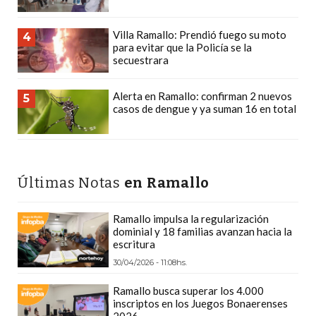
DEPORTIVOS
EN
Villa Ramallo: Prendió fuego su moto
4
para evitar que la Policía se la
PERGAMINO:
secuestrara
DÓNDE
COMPRAR
Alerta en Ramallo: confirman 2 nuevos
5
PROTEÍNA,
casos de dengue y ya suman 16 en total
CREATINA
Y
PRE
ENTRENO
Últimas Notas
en Ramallo
CON
ASESORAMIENTO
Ramallo impulsa la regularización
dominial y 18 familias avanzan hacia la
PROFESIONAL
escritura
QUÉ
30/04/2026 - 11:08hs.
ES
Ramallo busca superar los 4.000
CHANGUITO.COM.AR
inscriptos en los Juegos Bonaerenses
Y
2026