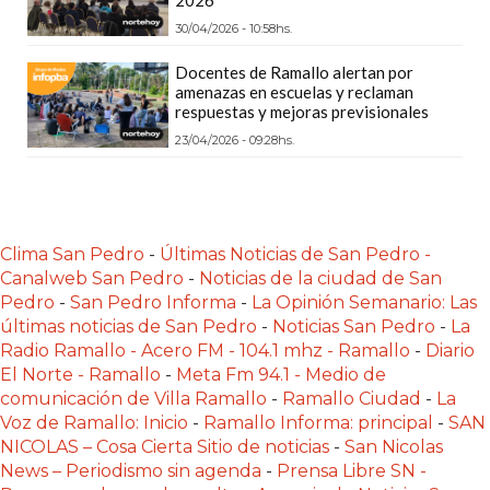
CÓMO
30/04/2026 - 10:58hs.
FUNCIONA:
Docentes de Ramallo alertan por
CREAR
amenazas en escuelas y reclaman
TIENDAS
respuestas y mejoras previsionales
ONLINE
23/04/2026 - 09:28hs.
CON
PEDIDOS
POR
WHATSAPP
Clima San Pedro
-
Últimas Noticias de San Pedro -
Canalweb San Pedro
-
Noticias de la ciudad de San
TIENDA
Pedro
-
San Pedro Informa
-
La Opinión Semanario: Las
ONLINE
últimas noticias de San Pedro
-
Noticias San Pedro
-
La
GRATIS
Radio Ramallo - Acero FM - 104.1 mhz - Ramallo
-
Diario
EN
El Norte - Ramallo
-
Meta Fm 94.1 - Medio de
ARGENTINA:
comunicación de Villa Ramallo
-
Ramallo Ciudad
-
La
CHANGUITO.COM.AR
Voz de Ramallo: Inicio
-
Ramallo Informa: principal
-
SAN
NICOLAS – Cosa Cierta Sitio de noticias
-
San Nicolas
VS
News – Periodismo sin agenda
-
Prensa Libre SN -
OTRAS