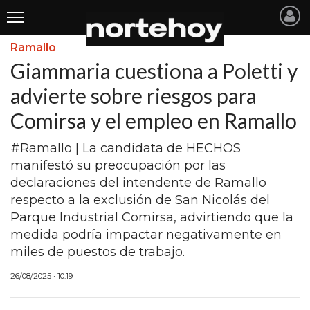
Ramallo
Últimas
Giammaria cuestiona a Poletti y
Noticias
advierte sobre riesgos para
Comirsa y el empleo en Ramallo
INICIO
NOTICIAS RECIENTES
#Ramallo | La candidata de HECHOS
manifestó su preocupación por las
SAN NICOLAS
declaraciones del intendente de Ramallo
respecto a la exclusión de San Nicolás del
RAMALLO
Parque Industrial Comirsa, advirtiendo que la
SAN PEDRO
medida podría impactar negativamente en
miles de puestos de trabajo.
PROVINCIA
26/08/2025 • 10:19
PAIS