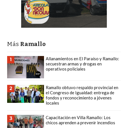
PRECIOS
WHEY
PROTEIN
EN
PERGAMINO:
DÓNDE
Más
Ramallo
COMPRAR
EL
Allanamientos en El Paraíso y Ramallo:
1
secuestran armas y drogas en
MEJOR
operativos policiales
GIMNASIO
DE
Ramallo obtuvo respaldo provincial en
PERGAMINO
2
el Congreso de Igualdad: entrega de
CREAR
fondos y reconocimiento a jóvenes
locales
TIENDA
ONLINE
Capacitación en Villa Ramallo: Los
GRATIS
3
chicos aprenden a prevenir incendios
SUPLEMENTOS