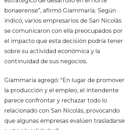
estratégico de desarrollo en el norte
DELIVERIES
bonaerense”, afirmó Giammaria. Según
CÓMO ORGANIZAR LOS
indicó, varios empresarios de San Nicolás
PEDIDOS DE DELIVERY
se comunicaron con ella preocupados por
POR WHATSAPP SIN QUE
el impacto que esta decisión podría tener
SE TE PIERDA NINGUNO
sobre su actividad económica y la
continuidad de sus negocios.
Giammaria agregó: “En lugar de promover
AYUDA
la producción y el empleo, el intendente
TÉRMINOS
parece confrontar y rechazar todo lo
Y
CONDICIONES
relacionado con San Nicolás, provocando
POLÍTICAS
que algunas empresas evalúen trasladarse
DE