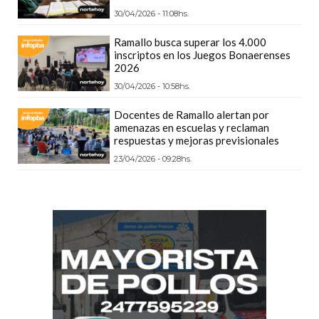
GIMNASIO
30/04/2026 - 11:08hs.
DE
Ramallo busca superar los 4.000
PERGAMINO
inscriptos en los Juegos Bonaerenses
2026
LOS
MEJORES
30/04/2026 - 10:58hs.
PRECIOS
Docentes de Ramallo alertan por
EN
amenazas en escuelas y reclaman
respuestas y mejoras previsionales
SUPLEMENTOS
23/04/2026 - 09:28hs.
DEPORTIVOS
EN
PERGAMINO
SUPLEMENTOS
DEPORTIVOS
EN
PERGAMINO:
LOS
MEJORES