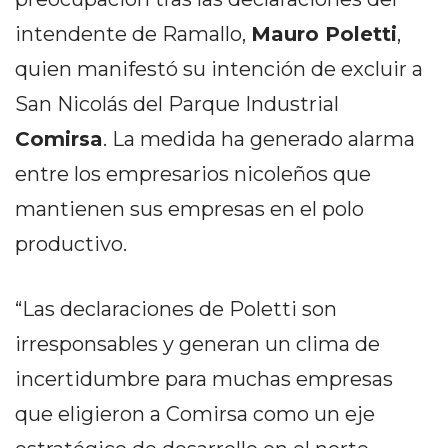
PEDIDOS POR WHATSAPP
intendente de Ramallo,
Mauro Poletti
,
TIENDA ONLINE GRATIS
quien manifestó su intención de excluir a
EN ARGENTINA:
San Nicolás del Parque Industrial
CHANGUITO.COM.AR VS
Comirsa
. La medida ha generado alarma
entre los empresarios nicoleños que
OTRAS PLATAFORMAS DE
mantienen sus empresas en el polo
VENTA POR WHATSAPP
productivo.
CÓMO RECIBIR PEDIDOS
DE COMIDA POR
“Las declaraciones de Poletti son
WHATSAPP: LA GUÍA
irresponsables y generan un clima de
DEFINITIVA PARA
incertidumbre para muchas empresas
que eligieron a Comirsa como un eje
RESTAURANTES Y