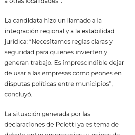
a otras localidades”.
PRIVACIDAD
MAPA
DEL
La candidata hizo un llamado a la
SITIO
integración regional y a la estabilidad
DIARIO
jurídica: “Necesitamos reglas claras y
TAPA
DEL
seguridad para quienes invierten y
DIA
generan trabajo. Es imprescindible dejar
DIARIO
de usar a las empresas como peones en
REPORTERO
disputas políticas entre municipios”,
DIARIO
DEPORTIVO
concluyó.
GRUPO
DE
La situación generada por las
MEDIOS
declaraciones de Poletti ya es tema de
INFOPBA
PUBLICITÁ