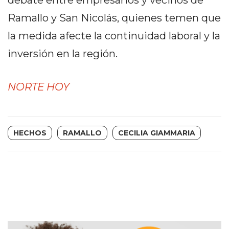
debate entre empresarios y vecinos de
EN
Ramallo y San Nicolás, quienes temen que
NORTE
la medida afecte la continuidad laboral y la
HOY
HORA
inversión en la región.
CLAVE
PERGAMINO
NORTE HOY
NOTICIAS
ROJAS
VIRTUAL
HECHOS
RAMALLO
CECILIA GIAMMARIA
NOTICIAS
DE
ARRECIFES
NOTICIAS
DE
SALTO
ZÁRATE