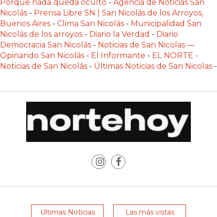
Porque nada queda oculto
-
Agencia de Noticias San
PLATAFORMAS
Nicolás
-
Prensa Libre SN | San Nicolás de los Arroyos,
DE
Buenos Aires
-
Clima San Nicolás
-
Municipalidad San
VENTA
Nicolás de los arroyos
-
Diario la Verdad
-
Diario
Democracia San Nicolás
-
Noticias de San Nicolas —
POR
Opinando San Nicolás
-
El Informante
-
EL NORTE -
WHATSAPP
Noticias de San Nicolás
-
Últimas Noticias de San Nicolas
-
CÓMO
RECIBIR
PEDIDOS
DE
COMIDA
POR
WHATSAPP:
LA
GUÍA
DEFINITIVA
PARA
RESTAURANTES
Ultimas Noticias
Las más vistas