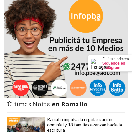
Y
CAMPANA
NOTICIAS
DE
ZÁRATE
NOTICIAS
DE
CAMPANA
×
Entérate primero
Síguenos en
EXALTACIÓN
Instagram
DE
LA
CRUZ
COLÓN
Últimas Notas
en Ramallo
(BUENOS
AIRES)
Ramallo impulsa la regularización
EL
dominial y 18 familias avanzan hacia la
MEJOR
escritura