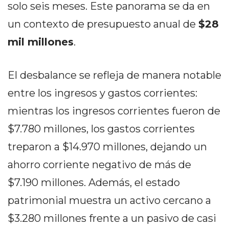
DELIVERIES
solo seis meses. Este panorama se da en
un contexto de presupuesto anual de
$28
CÓMO ORGANIZAR LOS
mil millones
.
PEDIDOS DE DELIVERY
POR WHATSAPP SIN QUE
El desbalance se refleja de manera notable
SE TE PIERDA NINGUNO
entre los ingresos y gastos corrientes:
mientras los ingresos corrientes fueron de
$7.780 millones, los gastos corrientes
treparon a $14.970 millones, dejando un
AYUDA
ahorro corriente negativo de más de
TÉRMINOS
Y
$7.190 millones. Además, el estado
CONDICIONES
patrimonial muestra un activo cercano a
POLÍTICAS
$3.280 millones frente a un pasivo de casi
DE