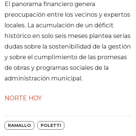
Y
El panorama financiero genera
CAMPANA
preocupación entre los vecinos y expertos
NOTICIAS
locales. La acumulación de un déficit
DE
ZÁRATE
histórico en solo seis meses plantea serias
NOTICIAS
dudas sobre la sostenibilidad de la gestión
DE
y sobre el cumplimiento de las promesas
CAMPANA
de obras y programas sociales de la
EXALTACIÓN
DE
administración municipal.
LA
CRUZ
NORTE HOY
COLÓN
(BUENOS
AIRES)
EL
RAMALLO
POLETTI
MEJOR