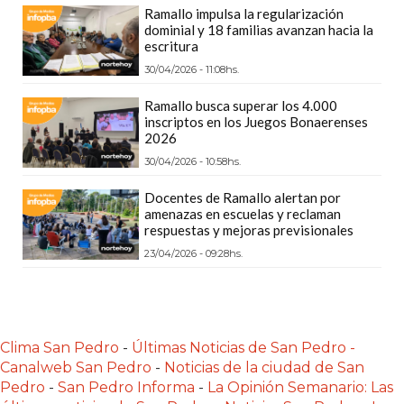
PLATAFORMAS
Ramallo impulsa la regularización
dominial y 18 familias avanzan hacia la
DE
escritura
VENTA
30/04/2026 - 11:08hs.
POR
Ramallo busca superar los 4.000
WHATSAPP
inscriptos en los Juegos Bonaerenses
CÓMO
2026
RECIBIR
30/04/2026 - 10:58hs.
PEDIDOS
Docentes de Ramallo alertan por
DE
amenazas en escuelas y reclaman
COMIDA
respuestas y mejoras previsionales
POR
23/04/2026 - 09:28hs.
WHATSAPP:
LA
GUÍA
DEFINITIVA
Clima San Pedro
-
Últimas Noticias de San Pedro -
Canalweb San Pedro
-
Noticias de la ciudad de San
PARA
Pedro
-
San Pedro Informa
-
La Opinión Semanario: Las
RESTAURANTES