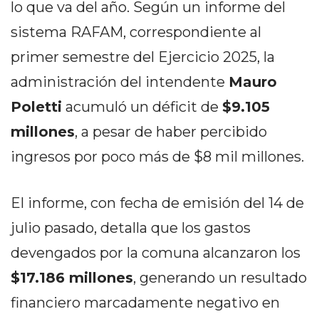
lo que va del año. Según un informe del
PEDIDOS POR WHATSAPP
sistema RAFAM, correspondiente al
TIENDA ONLINE GRATIS
primer semestre del Ejercicio 2025, la
EN ARGENTINA:
administración del intendente
Mauro
CHANGUITO.COM.AR VS
Poletti
acumuló un déficit de
$9.105
OTRAS PLATAFORMAS DE
millones
, a pesar de haber percibido
VENTA POR WHATSAPP
ingresos por poco más de $8 mil millones.
CÓMO RECIBIR PEDIDOS
El informe, con fecha de emisión del 14 de
DE COMIDA POR
julio pasado, detalla que los gastos
WHATSAPP: LA GUÍA
devengados por la comuna alcanzaron los
DEFINITIVA PARA
$17.186 millones
, generando un resultado
RESTAURANTES Y
financiero marcadamente negativo en