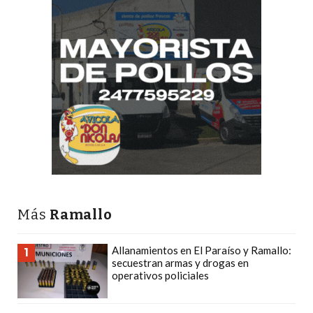
DEPORTIVOS
EN
PERGAMINO:
DÓNDE
COMPRAR
PROTEÍNA,
CREATINA
Y
PRE
ENTRENO
CON
Más
Ramallo
ASESORAMIENTO
PROFESIONAL
Allanamientos en El Paraíso y Ramallo:
1
QUÉ
secuestran armas y drogas en
ES
operativos policiales
CHANGUITO.COM.AR
Y