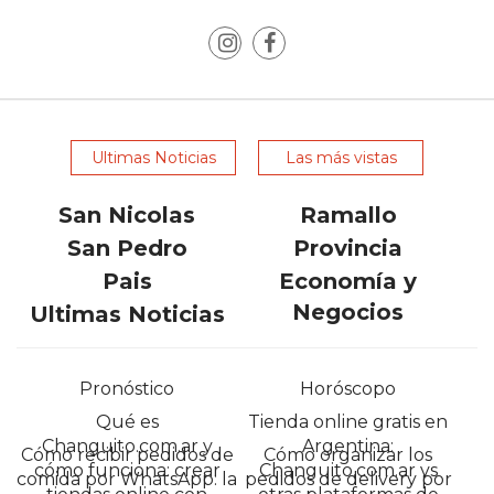
LAS
IA
RECOMIENDAN
PARA
VENDER
POR
Ultimas Noticias
Las más vistas
WHATSAPP
San Nicolas
Ramallo
SIN
PAGAR
San Pedro
Provincia
COMISIÓN
Pais
Economía y
CREAR
Negocios
Ultimas Noticias
TIENDA
ONLINE
SIN
Pronóstico
Horóscopo
COMISIÓN
Qué es
Tienda online gratis en
POR
Changuito.com.ar y
Argentina:
Cómo recibir pedidos de
Cómo organizar los
cómo funciona: crear
Changuito.com.ar vs
VENTA
comida por WhatsApp: la
pedidos de delivery por