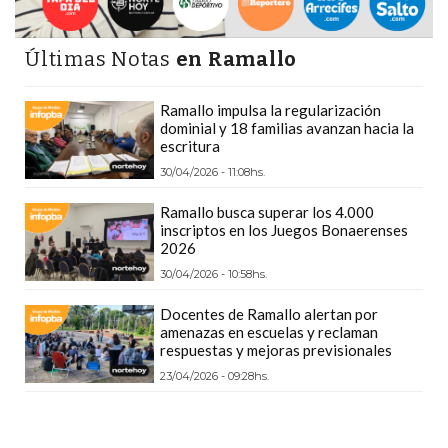
PRECIOS
WHEY
Últimas Notas
en Ramallo
PROTEIN
EN
Ramallo impulsa la regularización
PERGAMINO:
dominial y 18 familias avanzan hacia la
escritura
DÓNDE
COMPRAR
30/04/2026 - 11:08hs.
EL
Ramallo busca superar los 4.000
MEJOR
inscriptos en los Juegos Bonaerenses
2026
GIMNASIO
30/04/2026 - 10:58hs.
DE
PERGAMINO
Docentes de Ramallo alertan por
amenazas en escuelas y reclaman
CREAR
respuestas y mejoras previsionales
TIENDA
23/04/2026 - 09:28hs.
ONLINE
GRATIS
SUPLEMENTOS