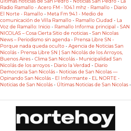
últimas noticias de San Pedro
-
Noticias San Pedro
-
La
Y
Radio Ramallo - Acero FM - 104.1 mhz - Ramallo
-
Diario
DELIVERIES
El Norte - Ramallo
-
Meta Fm 94.1 - Medio de
CREAR
comunicación de Villa Ramallo
-
Ramallo Ciudad
-
La
Voz de Ramallo: Inicio
-
Ramallo Informa: principal
-
SAN
UNA
NICOLAS – Cosa Cierta Sitio de noticias
-
San Nicolas
TIENDA
News – Periodismo sin agenda
-
Prensa Libre SN -
ONLINE:
Porque nada queda oculto
-
Agencia de Noticias San
¿CUÁL
Nicolás
-
Prensa Libre SN | San Nicolás de los Arroyos,
ES
Buenos Aires
-
Clima San Nicolás
-
Municipalidad San
LA
Nicolás de los arroyos
-
Diario la Verdad
-
Diario
Democracia San Nicolás
-
Noticias de San Nicolas —
MEJOR
Opinando San Nicolás
-
El Informante
-
EL NORTE -
PLATAFORMA?
Noticias de San Nicolás
-
Últimas Noticias de San Nicolas
-
CHANGUITO.COM.AR,
LA
TIENDA
ONLINE
ARGENTINA
QUE