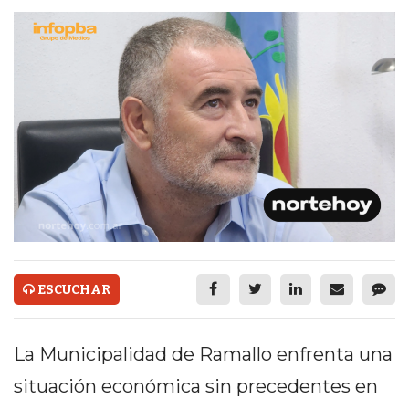
ECONOMÍA Y NEGOCIOS
ULTIMAS NOTICIAS
TEMAS DESTACADOS
TECNOLOGÍA
SERVICIOS
PRONÓSTICO
HORÓSCOPO
QUÉ ES
ESCUCHAR
CHANGUITO.COM.AR Y
CÓMO FUNCIONA: CREAR
La Municipalidad de Ramallo enfrenta una
situación económica sin precedentes en
TIENDAS ONLINE CON