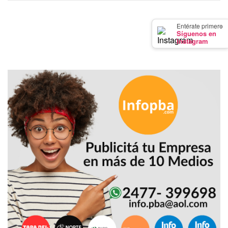
GIMNASIO
DE
×
Entérate primero
Síguenos en
PERGAMINO
Instagram
LOS
MEJORES
PRECIOS
EN
SUPLEMENTOS
DEPORTIVOS
EN
PERGAMINO
SUPLEMENTOS
DEPORTIVOS
EN
PERGAMINO:
LOS
MEJORES