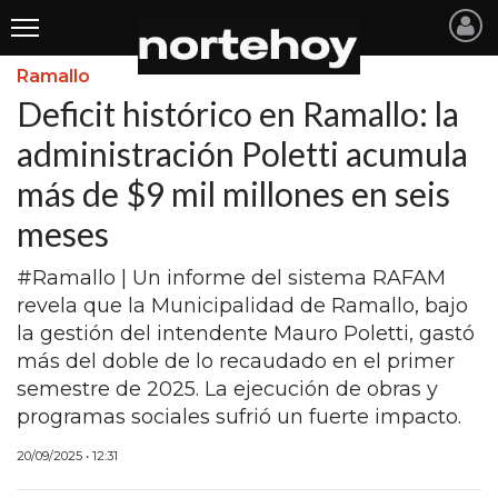
Ramallo
Últimas
Deficit histórico en Ramallo: la
Noticias
administración Poletti acumula
más de $9 mil millones en seis
INICIO
meses
NOTICIAS RECIENTES
#Ramallo | Un informe del sistema RAFAM
SAN NICOLAS
revela que la Municipalidad de Ramallo, bajo
RAMALLO
la gestión del intendente Mauro Poletti, gastó
más del doble de lo recaudado en el primer
SAN PEDRO
semestre de 2025. La ejecución de obras y
PROVINCIA
programas sociales sufrió un fuerte impacto.
PAIS
20/09/2025 • 12:31