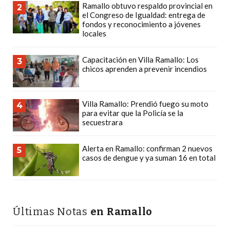
Ramallo obtuvo respaldo provincial en
2
CÓMO
el Congreso de Igualdad: entrega de
FUNCIONA:
fondos y reconocimiento a jóvenes
locales
CREAR
TIENDAS
Capacitación en Villa Ramallo: Los
3
ONLINE
chicos aprenden a prevenir incendios
CON
PEDIDOS
POR
Villa Ramallo: Prendió fuego su moto
4
para evitar que la Policía se la
WHATSAPP
secuestrara
TIENDA
ONLINE
Alerta en Ramallo: confirman 2 nuevos
5
GRATIS
casos de dengue y ya suman 16 en total
EN
ARGENTINA:
CHANGUITO.COM.AR
Últimas Notas
en Ramallo
VS
OTRAS