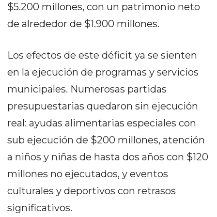
PRIVACIDAD
$5.200 millones, con un patrimonio neto
MAPA
de alrededor de $1.900 millones.
DEL
SITIO
Los efectos de este déficit ya se sienten
DIARIO
TAPA
en la ejecución de programas y servicios
DEL
municipales. Numerosas partidas
DIA
presupuestarias quedaron sin ejecución
DIARIO
REPORTERO
real: ayudas alimentarias especiales con
DIARIO
sub ejecución de $200 millones, atención
DEPORTIVO
a niños y niñas de hasta dos años con $120
GRUPO
millones no ejecutados, y eventos
DE
MEDIOS
culturales y deportivos con retrasos
INFOPBA
significativos.
PUBLICITÁ