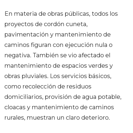
EN
En materia de obras públicas, todos los
NORTE
HOY
proyectos de cordón cuneta,
HORA
pavimentación y mantenimiento de
CLAVE
caminos figuran con ejecución nula o
PERGAMINO
NOTICIAS
negativa. También se vio afectado el
ROJAS
mantenimiento de espacios verdes y
VIRTUAL
obras pluviales. Los servicios básicos,
NOTICIAS
como recolección de residuos
DE
ARRECIFES
domiciliarios, provisión de agua potable,
NOTICIAS
cloacas y mantenimiento de caminos
DE
rurales, muestran un claro deterioro.
SALTO
ZÁRATE