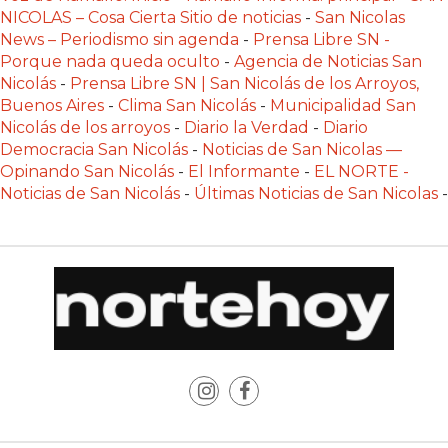
Y
NICOLAS – Cosa Cierta Sitio de noticias
-
San Nicolas
DELIVERIES
News – Periodismo sin agenda
-
Prensa Libre SN -
Porque nada queda oculto
-
Agencia de Noticias San
CREAR
Nicolás
-
Prensa Libre SN | San Nicolás de los Arroyos,
UNA
Buenos Aires
-
Clima San Nicolás
-
Municipalidad San
TIENDA
Nicolás de los arroyos
-
Diario la Verdad
-
Diario
ONLINE:
Democracia San Nicolás
-
Noticias de San Nicolas —
¿CUÁL
Opinando San Nicolás
-
El Informante
-
EL NORTE -
Noticias de San Nicolás
-
Últimas Noticias de San Nicolas
-
ES
LA
MEJOR
PLATAFORMA?
CHANGUITO.COM.AR,
LA
TIENDA
ONLINE
ARGENTINA
QUE