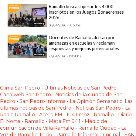
PLATAFORMAS
Ramallo busca superar los 4.000
inscriptos en los Juegos Bonaerenses
DE
2026
VENTA
30/04/2026 - 10:58hs.
POR
WHATSAPP
Docentes de Ramallo alertan por
amenazas en escuelas y reclaman
CÓMO
respuestas y mejoras previsionales
RECIBIR
23/04/2026 - 09:28hs.
PEDIDOS
DE
COMIDA
POR
Clima San Pedro
-
Últimas Noticias de San Pedro -
WHATSAPP:
Canalweb San Pedro
-
Noticias de la ciudad de San
LA
Pedro
-
San Pedro Informa
-
La Opinión Semanario: Las
últimas noticias de San Pedro
-
Noticias San Pedro
-
La
GUÍA
Radio Ramallo - Acero FM - 104.1 mhz - Ramallo
-
Diario
DEFINITIVA
El Norte - Ramallo
-
Meta Fm 94.1 - Medio de
PARA
comunicación de Villa Ramallo
-
Ramallo Ciudad
-
La
RESTAURANTES
Voz de Ramallo: Inicio
-
Ramallo Informa: principal
-
SAN