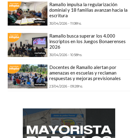
Ramallo impulsa la regularización
PRECIOS
dominial y 18 familias avanzan hacia la
WHEY
escritura
PROTEIN
30/04/2026 - 11:08hs.
EN
Ramallo busca superar los 4.000
PERGAMINO:
inscriptos en los Juegos Bonaerenses
DÓNDE
2026
COMPRAR
30/04/2026 - 10:58hs.
EL
Docentes de Ramallo alertan por
MEJOR
amenazas en escuelas y reclaman
respuestas y mejoras previsionales
GIMNASIO
DE
23/04/2026 - 09:28hs.
PERGAMINO
CREAR
TIENDA
ONLINE
GRATIS
SUPLEMENTOS