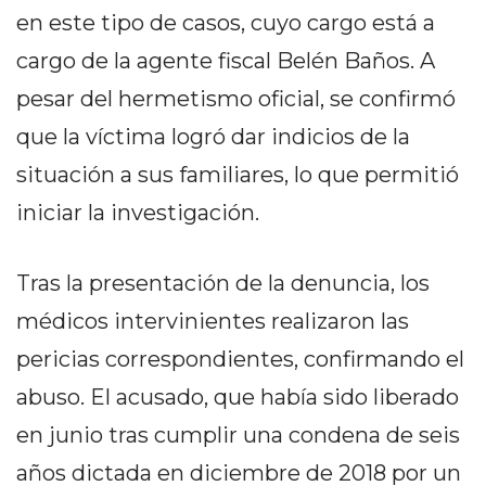
DELIVERIES
en este tipo de casos, cuyo cargo está a
CÓMO ORGANIZAR LOS
cargo de la agente fiscal Belén Baños. A
PEDIDOS DE DELIVERY
pesar del hermetismo oficial, se confirmó
que la víctima logró dar indicios de la
POR WHATSAPP SIN QUE
situación a sus familiares, lo que permitió
SE TE PIERDA NINGUNO
iniciar la investigación.
Tras la presentación de la denuncia, los
AYUDA
médicos intervinientes realizaron las
TÉRMINOS
pericias correspondientes, confirmando el
Y
abuso. El acusado, que había sido liberado
CONDICIONES
en junio tras cumplir una condena de seis
POLÍTICAS
DE
años dictada en diciembre de 2018 por un