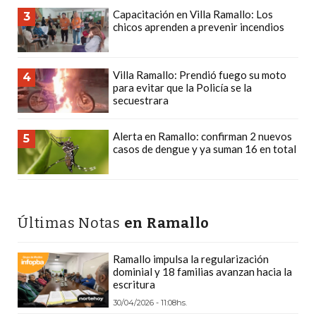
CÓMO
Capacitación en Villa Ramallo: Los
3
chicos aprenden a prevenir incendios
FUNCIONA:
CREAR
TIENDAS
Villa Ramallo: Prendió fuego su moto
4
ONLINE
para evitar que la Policía se la
secuestrara
CON
PEDIDOS
Alerta en Ramallo: confirman 2 nuevos
5
POR
casos de dengue y ya suman 16 en total
WHATSAPP
TIENDA
ONLINE
GRATIS
Últimas Notas
en Ramallo
EN
ARGENTINA:
Ramallo impulsa la regularización
CHANGUITO.COM.AR
dominial y 18 familias avanzan hacia la
escritura
VS
30/04/2026 - 11:08hs.
OTRAS