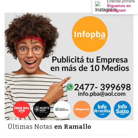
×
Entérate primero
GIMNASIO
Síguenos en
Instagram
DE
PERGAMINO
LOS
MEJORES
PRECIOS
EN
SUPLEMENTOS
DEPORTIVOS
EN
PERGAMINO
SUPLEMENTOS
DEPORTIVOS
EN
PERGAMINO:
Últimas Notas
en Ramallo
LOS
MEJORES