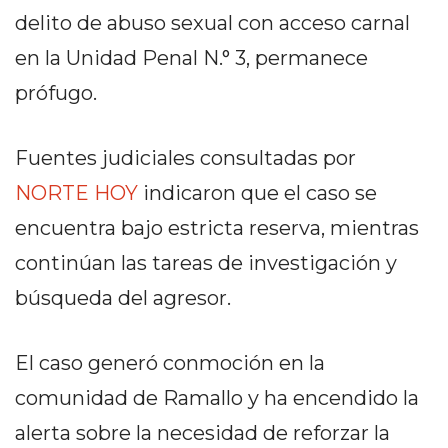
PRIVACIDAD
delito de abuso sexual con acceso carnal
MAPA
en la Unidad Penal N.° 3, permanece
DEL
SITIO
prófugo.
DIARIO
TAPA
Fuentes judiciales consultadas por
DEL
NORTE HOY
indicaron que el caso se
DIA
DIARIO
encuentra bajo estricta reserva, mientras
REPORTERO
continúan las tareas de investigación y
DIARIO
búsqueda del agresor.
DEPORTIVO
GRUPO
DE
El caso generó conmoción en la
MEDIOS
comunidad de Ramallo y ha encendido la
INFOPBA
alerta sobre la necesidad de reforzar la
PUBLICITÁ