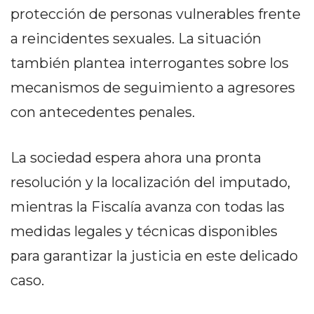
protección de personas vulnerables frente
EN
NORTE
a reincidentes sexuales. La situación
HOY
también plantea interrogantes sobre los
HORA
mecanismos de seguimiento a agresores
CLAVE
PERGAMINO
con antecedentes penales.
NOTICIAS
ROJAS
La sociedad espera ahora una pronta
VIRTUAL
resolución y la localización del imputado,
NOTICIAS
DE
mientras la Fiscalía avanza con todas las
ARRECIFES
medidas legales y técnicas disponibles
NOTICIAS
para garantizar la justicia en este delicado
DE
caso.
SALTO
ZÁRATE