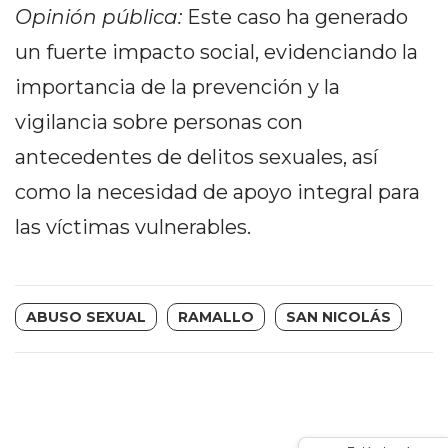
Y
Opinión pública:
Este caso ha generado
CAMPANA
un fuerte impacto social, evidenciando la
NOTICIAS
importancia de la prevención y la
DE
ZÁRATE
vigilancia sobre personas con
NOTICIAS
antecedentes de delitos sexuales, así
DE
como la necesidad de apoyo integral para
CAMPANA
EXALTACIÓN
las víctimas vulnerables.
DE
LA
CRUZ
ABUSO SEXUAL
RAMALLO
SAN NICOLÁS
COLÓN
(BUENOS
AIRES)
EL
MEJOR