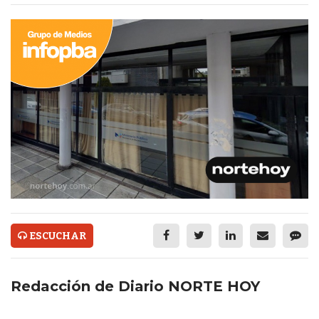
ECONOMÍA Y NEGOCIOS
ULTIMAS NOTICIAS
TEMAS DESTACADOS
TECNOLOGÍA
SERVICIOS
PRONÓSTICO
HORÓSCOPO
QUÉ ES
ESCUCHAR
CHANGUITO.COM.AR Y
CÓMO FUNCIONA: CREAR
Redacción de Diario NORTE HOY
TIENDAS ONLINE CON