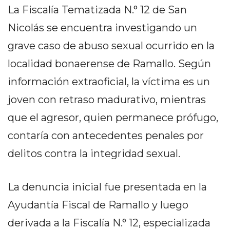
PEDIDOS POR WHATSAPP
La Fiscalía Tematizada N.° 12 de San
Nicolás se encuentra investigando un
TIENDA ONLINE GRATIS
grave caso de abuso sexual ocurrido en la
EN ARGENTINA:
localidad bonaerense de Ramallo. Según
CHANGUITO.COM.AR VS
información extraoficial, la víctima es un
OTRAS PLATAFORMAS DE
joven con retraso madurativo, mientras
VENTA POR WHATSAPP
que el agresor, quien permanece prófugo,
CÓMO RECIBIR PEDIDOS
contaría con antecedentes penales por
DE COMIDA POR
delitos contra la integridad sexual.
WHATSAPP: LA GUÍA
La denuncia inicial fue presentada en la
DEFINITIVA PARA
Ayudantía Fiscal de Ramallo y luego
RESTAURANTES Y
derivada a la Fiscalía N.° 12, especializada