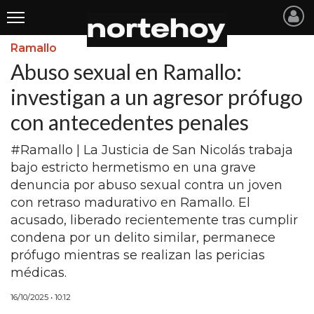
Ramallo
Últimas
Abuso sexual en Ramallo:
Noticias
investigan a un agresor prófugo
con antecedentes penales
INICIO
NOTICIAS RECIENTES
#Ramallo | La Justicia de San Nicolás trabaja
bajo estricto hermetismo en una grave
SAN NICOLAS
denuncia por abuso sexual contra un joven
con retraso madurativo en Ramallo. El
RAMALLO
acusado, liberado recientemente tras cumplir
SAN PEDRO
condena por un delito similar, permanece
prófugo mientras se realizan las pericias
PROVINCIA
médicas.
PAIS
16/10/2025 • 10:12