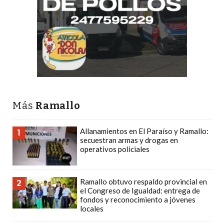
DEPORTIVOS
EN
PERGAMINO:
DÓNDE
COMPRAR
PROTEÍNA,
CREATINA
Y
Más
Ramallo
PRE
ENTRENO
Allanamientos en El Paraíso y Ramallo:
1
secuestran armas y drogas en
CON
operativos policiales
ASESORAMIENTO
PROFESIONAL
QUÉ
Ramallo obtuvo respaldo provincial en
2
el Congreso de Igualdad: entrega de
ES
fondos y reconocimiento a jóvenes
CHANGUITO.COM.AR
locales
Y