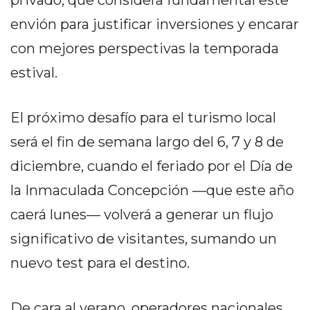
privado, que considera fundamental este
EN
envión para justificar inversiones y encarar
NORTE
con mejores perspectivas la temporada
HOY
HORA
estival.
CLAVE
PERGAMINO
El próximo desafío para el turismo local
NOTICIAS
será el fin de semana largo del 6, 7 y 8 de
ROJAS
VIRTUAL
diciembre, cuando el feriado por el Día de
NOTICIAS
la Inmaculada Concepción —que este año
DE
caerá lunes— volverá a generar un flujo
ARRECIFES
significativo de visitantes, sumando un
NOTICIAS
DE
nuevo test para el destino.
SALTO
ZÁRATE
De cara al verano, operadores nacionales