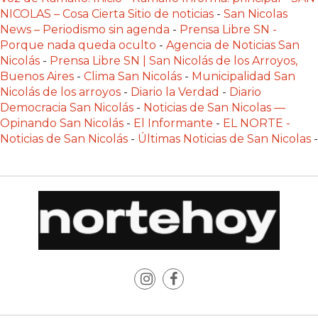
POR
NICOLAS – Cosa Cierta Sitio de noticias
-
San Nicolas
QUÉ
News – Periodismo sin agenda
-
Prensa Libre SN -
Porque nada queda oculto
-
Agencia de Noticias San
CADA
Nicolás
-
Prensa Libre SN | San Nicolás de los Arroyos,
VEZ
Buenos Aires
-
Clima San Nicolás
-
Municipalidad San
MÁS
Nicolás de los arroyos
-
Diario la Verdad
-
Diario
GASTRONÓMICOS
Democracia San Nicolás
-
Noticias de San Nicolas —
ELIGEN
Opinando San Nicolás
-
El Informante
-
EL NORTE -
CHANGUITO.COM.AR
Noticias de San Nicolás
-
Últimas Noticias de San Nicolas
-
PARA
RECIBIR
PEDIDOS
MEJOR
TIENDA
ONLINE
POR
WHATSAPP
2026: