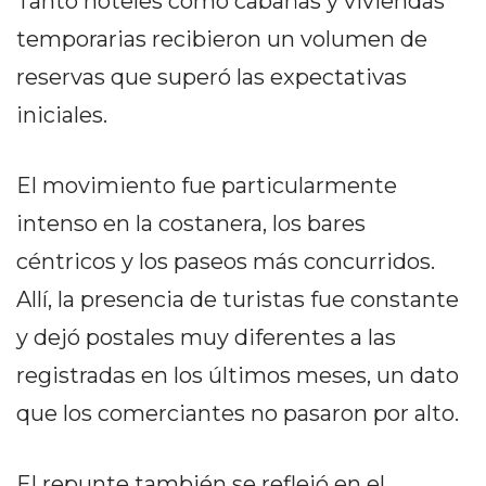
Tanto hoteles como cabañas y viviendas
DELIVERIES
temporarias recibieron un volumen de
CÓMO ORGANIZAR LOS
reservas que superó las expectativas
PEDIDOS DE DELIVERY
iniciales.
POR WHATSAPP SIN QUE
SE TE PIERDA NINGUNO
El movimiento fue particularmente
intenso en la costanera, los bares
céntricos y los paseos más concurridos.
Allí, la presencia de turistas fue constante
AYUDA
y dejó postales muy diferentes a las
TÉRMINOS
registradas en los últimos meses, un dato
Y
CONDICIONES
que los comerciantes no pasaron por alto.
POLÍTICAS
DE
El repunte también se reflejó en el