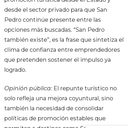
GIMNASIO
desde el sector privado para que San
DE
PERGAMINO
Pedro continúe presente entre las
LOS
opciones más buscadas. “San Pedro
MEJORES
también existe”, es la frase que sintetiza el
PRECIOS
clima de confianza entre emprendedores
EN
SUPLEMENTOS
que pretenden sostener el impulso ya
DEPORTIVOS
logrado.
EN
PERGAMINO
SUPLEMENTOS
Opinión pública:
El repunte turístico no
DEPORTIVOS
solo refleja una mejora coyuntural, sino
EN
también la necesidad de consolidar
PERGAMINO:
LOS
políticas de promoción estables que
MEJORES