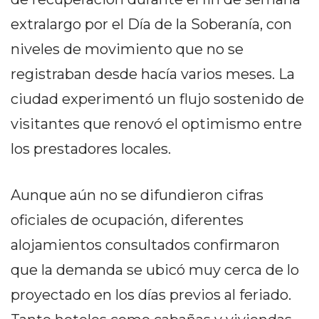
PEDIDOS POR WHATSAPP
extralargo por el Día de la Soberanía, con
TIENDA ONLINE GRATIS
niveles de movimiento que no se
EN ARGENTINA:
registraban desde hacía varios meses. La
CHANGUITO.COM.AR VS
ciudad experimentó un flujo sostenido de
visitantes que renovó el optimismo entre
OTRAS PLATAFORMAS DE
los prestadores locales.
VENTA POR WHATSAPP
CÓMO RECIBIR PEDIDOS
Aunque aún no se difundieron cifras
DE COMIDA POR
oficiales de ocupación, diferentes
WHATSAPP: LA GUÍA
alojamientos consultados confirmaron
DEFINITIVA PARA
que la demanda se ubicó muy cerca de lo
proyectado en los días previos al feriado.
RESTAURANTES Y