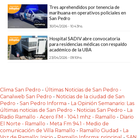
LAS
Tres aprehendidos por tenencia de
IA
marihuana en operativos policiales en
San Pedro
RECOMIENDAN
30/04/2026 - 10:43hs.
PARA
VENDER
Hospital SADIV abre convocatoria
POR
para residencias médicas con respaldo
académico de la UBA
WHATSAPP
23/04/2026 - 09:10hs.
SIN
PAGAR
COMISIÓN
CREAR
Clima San Pedro
-
Últimas Noticias de San Pedro -
TIENDA
Canalweb San Pedro
-
Noticias de la ciudad de San
ONLINE
Pedro
-
San Pedro Informa
-
La Opinión Semanario: Las
SIN
últimas noticias de San Pedro
-
Noticias San Pedro
-
La
COMISIÓN
Radio Ramallo - Acero FM - 104.1 mhz - Ramallo
-
Diario
El Norte - Ramallo
-
Meta Fm 94.1 - Medio de
POR
comunicación de Villa Ramallo
-
Ramallo Ciudad
-
La
VENTA
Voz de Ramallo: Inicio
-
Ramallo Informa: principal
-
SAN