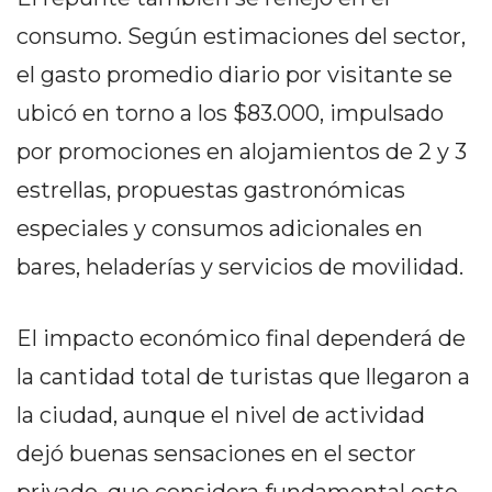
PRIVACIDAD
consumo. Según estimaciones del sector,
MAPA
DEL
el gasto promedio diario por visitante se
SITIO
ubicó en torno a los $83.000, impulsado
DIARIO
por promociones en alojamientos de 2 y 3
TAPA
DEL
estrellas, propuestas gastronómicas
DIA
especiales y consumos adicionales en
DIARIO
bares, heladerías y servicios de movilidad.
REPORTERO
DIARIO
DEPORTIVO
El impacto económico final dependerá de
GRUPO
la cantidad total de turistas que llegaron a
DE
la ciudad, aunque el nivel de actividad
MEDIOS
dejó buenas sensaciones en el sector
INFOPBA
PUBLICITÁ