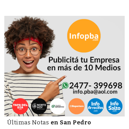
DEPORTIVOS
EN
PERGAMINO:
DÓNDE
COMPRAR
PROTEÍNA,
CREATINA
Y
PRE
ENTRENO
CON
ASESORAMIENTO
PROFESIONAL
QUÉ
ES
CHANGUITO.COM.AR
Últimas Notas
en San Pedro
Y