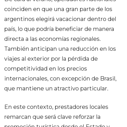
Y
coinciden en que una gran parte de los
CAMPANA
NOTICIAS
argentinos elegirá vacacionar dentro del
DE
país, lo que podría beneficiar de manera
ZÁRATE
directa a las economías regionales.
NOTICIAS
DE
También anticipan una reducción en los
CAMPANA
viajes al exterior por la pérdida de
EXALTACIÓN
competitividad en los precios
DE
LA
internacionales, con excepción de Brasil,
CRUZ
que mantiene un atractivo particular.
COLÓN
(BUENOS
En este contexto, prestadores locales
AIRES)
remarcan que será clave reforzar la
EL
MEJOR
promoción turística desde el Estado y