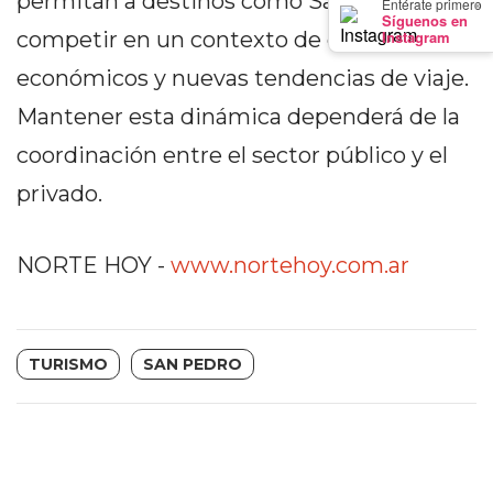
permitan a destinos como San Pedro
×
Entérate primero
PRECIOS
Síguenos en
Instagram
competir en un contexto de cambios
WHEY
económicos y nuevas tendencias de viaje.
PROTEIN
EN
Mantener esta dinámica dependerá de la
PERGAMINO:
coordinación entre el sector público y el
DÓNDE
COMPRAR
privado.
EL
MEJOR
NORTE HOY -
www.nortehoy.com.ar
GIMNASIO
DE
PERGAMINO
TURISMO
SAN PEDRO
CREAR
TIENDA
ONLINE
GRATIS
SUPLEMENTOS