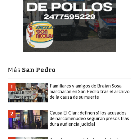
PLATAFORMAS
DE
VENTA
POR
WHATSAPP
CÓMO
RECIBIR
PEDIDOS
Más
San Pedro
DE
COMIDA
Familiares y amigos de Braian Sosa
POR
1
marcharán en San Pedro tras el archivo
WHATSAPP:
de la causa de su muerte
LA
GUÍA
Causa El Clan: definen si los acusados
2
de narcomenudeo seguirán presos tras
DEFINITIVA
dura audiencia judicial
PARA
RESTAURANTES