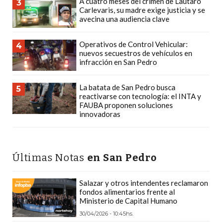
A cuatro meses del crimen de Lautaro
3
Y
Carlevaris, su madre exige justicia y se
DELIVERIES
avecina una audiencia clave
CREAR
Operativos de Control Vehicular:
4
UNA
nuevos secuestros de vehículos en
TIENDA
infracción en San Pedro
ONLINE:
¿CUÁL
La batata de San Pedro busca
5
reactivarse con tecnología: el INTA y
ES
FAUBA proponen soluciones
LA
innovadoras
MEJOR
PLATAFORMA?
CHANGUITO.COM.AR,
Últimas Notas
en San Pedro
LA
TIENDA
Salazar y otros intendentes reclamaron
ONLINE
fondos alimentarios frente al
Ministerio de Capital Humano
ARGENTINA
30/04/2026 - 10:45hs.
QUE