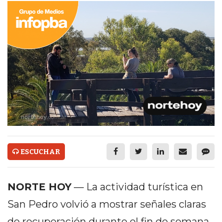
ECONOMÍA Y NEGOCIOS
ULTIMAS NOTICIAS
TEMAS DESTACADOS
TECNOLOGÍA
SERVICIOS
PRONÓSTICO
HORÓSCOPO
QUÉ ES
ESCUCHAR
CHANGUITO.COM.AR Y
NORTE HOY
— La actividad turística en
CÓMO FUNCIONA: CREAR
San Pedro volvió a mostrar señales claras
TIENDAS ONLINE CON
de recuperación durante el fin de semana