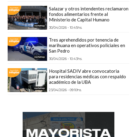
CÓMO
Salazar y otros intendentes reclamaron
FUNCIONA:
fondos alimentarios frente al
Ministerio de Capital Humano
CREAR
30/04/2026 - 10:45hs.
TIENDAS
ONLINE
Tres aprehendidos por tenencia de
CON
marihuana en operativos policiales en
San Pedro
PEDIDOS
30/04/2026 - 10:43hs.
POR
WHATSAPP
Hospital SADIV abre convocatoria
para residencias médicas con respaldo
TIENDA
académico de la UBA
ONLINE
23/04/2026 - 09:10hs.
GRATIS
EN
ARGENTINA:
CHANGUITO.COM.AR
VS
OTRAS