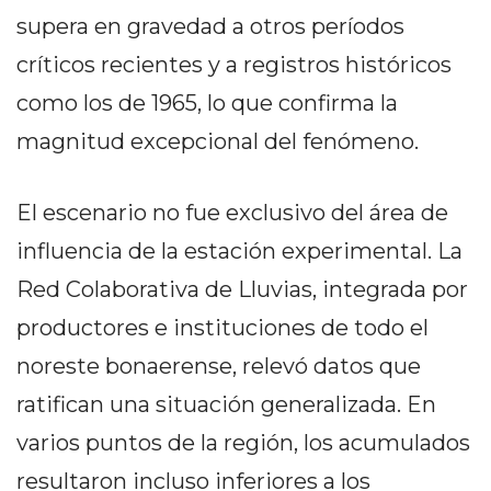
PRIVACIDAD
supera en gravedad a otros períodos
MAPA
críticos recientes y a registros históricos
DEL
SITIO
como los de 1965, lo que confirma la
DIARIO
magnitud excepcional del fenómeno.
TAPA
DEL
El escenario no fue exclusivo del área de
DIA
DIARIO
influencia de la estación experimental. La
REPORTERO
Red Colaborativa de Lluvias, integrada por
DIARIO
productores e instituciones de todo el
DEPORTIVO
noreste bonaerense, relevó datos que
GRUPO
DE
ratifican una situación generalizada. En
MEDIOS
varios puntos de la región, los acumulados
INFOPBA
resultaron incluso inferiores a los
PUBLICITÁ