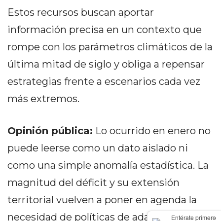
GIMNASIO
Estos recursos buscan aportar
DE
información precisa en un contexto que
PERGAMINO
rompe con los parámetros climáticos de la
LOS
MEJORES
última mitad de siglo y obliga a repensar
PRECIOS
estrategias frente a escenarios cada vez
EN
más extremos.
SUPLEMENTOS
DEPORTIVOS
EN
Opinión pública:
Lo ocurrido en enero no
PERGAMINO
puede leerse como un dato aislado ni
SUPLEMENTOS
DEPORTIVOS
como una simple anomalía estadística. La
EN
magnitud del déficit y su extensión
PERGAMINO:
territorial vuelven a poner en agenda la
LOS
MEJORES
necesidad de políticas de adaptación y
×
Entérate primero