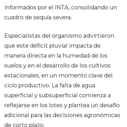
EN
informados por el INTA, consolidando un
NORTE
cuadro de sequía severa.
HOY
HORA
Especialistas del organismo advirtieron
CLAVE
PERGAMINO
que este déficit pluvial impacta de
NOTICIAS
manera directa en la humedad de los
ROJAS
suelos y en el desarrollo de los cultivos
VIRTUAL
estacionales, en un momento clave del
NOTICIAS
DE
ciclo productivo. La falta de agua
ARRECIFES
superficial y subsuperficial comienza a
NOTICIAS
reflejarse en los lotes y plantea un desafío
DE
SALTO
adicional para las decisiones agronómicas
ZÁRATE
de corto plazo.