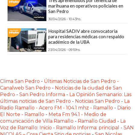
Tres aprehendidos por tenencia de
LAS
marihuana en operativos policiales en
San Pedro
IA
RECOMIENDAN
30/04/2026 - 10:43hs.
PARA
Hospital SADIV abre convocatoria
VENDER
para residencias médicas con respaldo
académico de la UBA
POR
23/04/2026 - 09:10hs.
WHATSAPP
SIN
PAGAR
COMISIÓN
Clima San Pedro
-
Últimas Noticias de San Pedro -
CREAR
Canalweb San Pedro
-
Noticias de la ciudad de San
TIENDA
Pedro
-
San Pedro Informa
-
La Opinión Semanario: Las
ONLINE
últimas noticias de San Pedro
-
Noticias San Pedro
-
La
SIN
Radio Ramallo - Acero FM - 104.1 mhz - Ramallo
-
Diario
COMISIÓN
El Norte - Ramallo
-
Meta Fm 94.1 - Medio de
comunicación de Villa Ramallo
-
Ramallo Ciudad
-
La
POR
Voz de Ramallo: Inicio
-
Ramallo Informa: principal
-
SAN
VENTA
NICOLAS – Cosa Cierta Sitio de noticias
-
San Nicolas