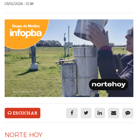
ECONOMÍA Y NEGOCIOS
03/02/2026 • 12:58
ULTIMAS NOTICIAS
TEMAS DESTACADOS
TECNOLOGÍA
SERVICIOS
PRONÓSTICO
HORÓSCOPO
QUÉ ES
CHANGUITO.COM.AR Y
ESCUCHAR
CÓMO FUNCIONA: CREAR
TIENDAS ONLINE CON
NORTE HOY