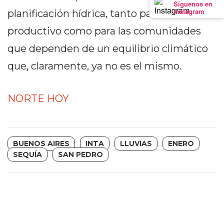
Síguenos en
PRECIOS
Instagram
planificación hídrica, tanto para el sector
WHEY
productivo como para las comunidades
PROTEIN
que dependen de un equilibrio climático
EN
PERGAMINO:
que, claramente, ya no es el mismo.
DÓNDE
COMPRAR
NORTE HOY
EL
MEJOR
GIMNASIO
DE
BUENOS AIRES
INTA
LLUVIAS
ENERO
PERGAMINO
SEQUÍA
SAN PEDRO
CREAR
TIENDA
ONLINE
GRATIS
SUPLEMENTOS