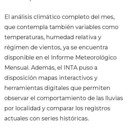
Y
CAMPANA
El análisis climático completo del mes,
NOTICIAS
DE
que contempla también variables como
ZÁRATE
temperaturas, humedad relativa y
NOTICIAS
régimen de vientos, ya se encuentra
DE
CAMPANA
disponible en el Informe Meteorológico
EXALTACIÓN
Mensual. Además, el INTA puso a
DE
disposición mapas interactivos y
LA
CRUZ
herramientas digitales que permiten
COLÓN
observar el comportamiento de las lluvias
(BUENOS
por localidad y comparar los registros
AIRES)
actuales con series históricas.
EL
MEJOR