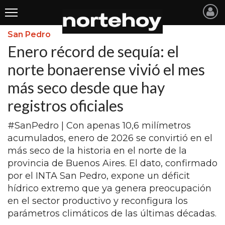
San Pedro
Últimas
Enero récord de sequía: el
Noticias
norte bonaerense vivió el mes
más seco desde que hay
INICIO
registros oficiales
NOTICIAS RECIENTES
#SanPedro | Con apenas 10,6 milímetros
SAN NICOLAS
acumulados, enero de 2026 se convirtió en el
RAMALLO
más seco de la historia en el norte de la
provincia de Buenos Aires. El dato, confirmado
SAN PEDRO
por el INTA San Pedro, expone un déficit
PROVINCIA
hídrico extremo que ya genera preocupación
en el sector productivo y reconfigura los
PAIS
parámetros climáticos de las últimas décadas.