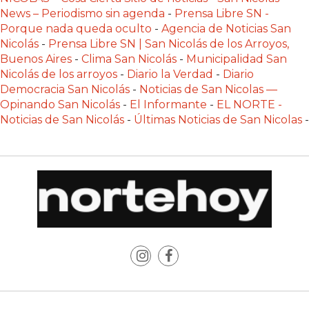
POR
News – Periodismo sin agenda
-
Prensa Libre SN -
QUÉ
Porque nada queda oculto
-
Agencia de Noticias San
Nicolás
-
Prensa Libre SN | San Nicolás de los Arroyos,
CADA
Buenos Aires
-
Clima San Nicolás
-
Municipalidad San
VEZ
Nicolás de los arroyos
-
Diario la Verdad
-
Diario
MÁS
Democracia San Nicolás
-
Noticias de San Nicolas —
GASTRONÓMICOS
Opinando San Nicolás
-
El Informante
-
EL NORTE -
ELIGEN
Noticias de San Nicolás
-
Últimas Noticias de San Nicolas
-
CHANGUITO.COM.AR
PARA
RECIBIR
PEDIDOS
MEJOR
TIENDA
ONLINE
POR
WHATSAPP
2026: