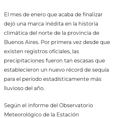
PEDIDOS POR WHATSAPP
El mes de enero que acaba de finalizar
TIENDA ONLINE GRATIS
dejó una marca inédita en la historia
EN ARGENTINA:
climática del norte de la provincia de
CHANGUITO.COM.AR VS
Buenos Aires. Por primera vez desde que
OTRAS PLATAFORMAS DE
existen registros oficiales, las
VENTA POR WHATSAPP
precipitaciones fueron tan escasas que
CÓMO RECIBIR PEDIDOS
establecieron un nuevo récord de sequía
DE COMIDA POR
para el período estadísticamente más
lluvioso del año.
WHATSAPP: LA GUÍA
DEFINITIVA PARA
Según el informe del Observatorio
RESTAURANTES Y
Meteorológico de la Estación