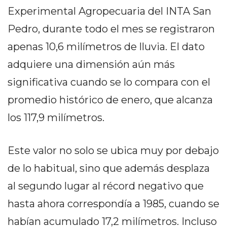
DELIVERIES
Experimental Agropecuaria del INTA San
CÓMO ORGANIZAR LOS
Pedro, durante todo el mes se registraron
PEDIDOS DE DELIVERY
apenas 10,6 milímetros de lluvia. El dato
adquiere una dimensión aún más
POR WHATSAPP SIN QUE
significativa cuando se lo compara con el
SE TE PIERDA NINGUNO
promedio histórico de enero, que alcanza
los 117,9 milímetros.
AYUDA
Este valor no solo se ubica muy por debajo
TÉRMINOS
de lo habitual, sino que además desplaza
Y
al segundo lugar al récord negativo que
CONDICIONES
hasta ahora correspondía a 1985, cuando se
POLÍTICAS
DE
habían acumulado 17,2 milímetros. Incluso