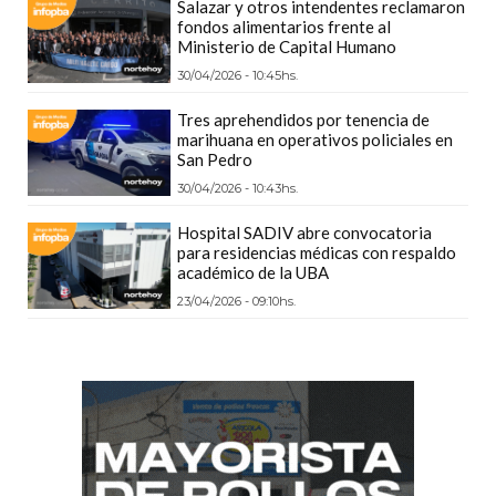
Salazar y otros intendentes reclamaron
CÓMO
fondos alimentarios frente al
Ministerio de Capital Humano
FUNCIONA:
CREAR
30/04/2026 - 10:45hs.
TIENDAS
Tres aprehendidos por tenencia de
ONLINE
marihuana en operativos policiales en
San Pedro
CON
30/04/2026 - 10:43hs.
PEDIDOS
POR
Hospital SADIV abre convocatoria
WHATSAPP
para residencias médicas con respaldo
académico de la UBA
TIENDA
23/04/2026 - 09:10hs.
ONLINE
GRATIS
EN
ARGENTINA:
CHANGUITO.COM.AR
VS
OTRAS