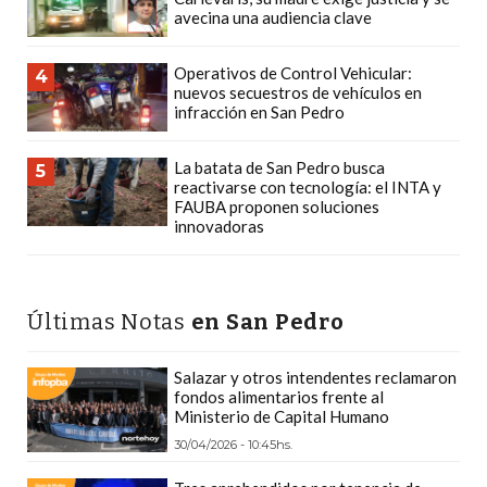
Y
avecina una audiencia clave
DELIVERIES
CREAR
Operativos de Control Vehicular:
4
nuevos secuestros de vehículos en
UNA
infracción en San Pedro
TIENDA
ONLINE:
La batata de San Pedro busca
5
¿CUÁL
reactivarse con tecnología: el INTA y
FAUBA proponen soluciones
ES
innovadoras
LA
MEJOR
PLATAFORMA?
Últimas Notas
en San Pedro
CHANGUITO.COM.AR,
LA
Salazar y otros intendentes reclamaron
TIENDA
fondos alimentarios frente al
ONLINE
Ministerio de Capital Humano
ARGENTINA
30/04/2026 - 10:45hs.
QUE