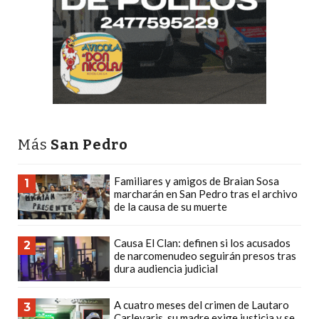
PLATAFORMAS
DE
VENTA
POR
WHATSAPP
CÓMO
RECIBIR
PEDIDOS
Más
San Pedro
DE
COMIDA
Familiares y amigos de Braian Sosa
1
marcharán en San Pedro tras el archivo
POR
de la causa de su muerte
WHATSAPP:
LA
Causa El Clan: definen si los acusados
2
GUÍA
de narcomenudeo seguirán presos tras
dura audiencia judicial
DEFINITIVA
PARA
A cuatro meses del crimen de Lautaro
3
RESTAURANTES
Carlevaris, su madre exige justicia y se