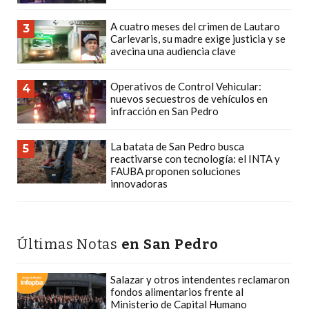
PLATAFORMAS
A cuatro meses del crimen de Lautaro
DE
3
Carlevaris, su madre exige justicia y se
VENTA
avecina una audiencia clave
POR
WHATSAPP
Operativos de Control Vehicular:
4
nuevos secuestros de vehículos en
CÓMO
infracción en San Pedro
RECIBIR
PEDIDOS
La batata de San Pedro busca
5
DE
reactivarse con tecnología: el INTA y
FAUBA proponen soluciones
COMIDA
innovadoras
POR
WHATSAPP:
LA
Últimas Notas
en San Pedro
GUÍA
DEFINITIVA
Salazar y otros intendentes reclamaron
PARA
fondos alimentarios frente al
RESTAURANTES
Ministerio de Capital Humano