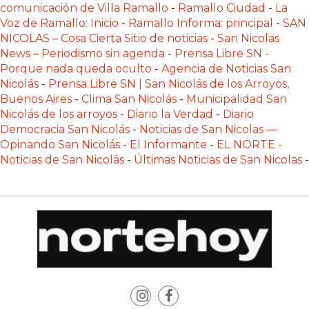
comunicación de Villa Ramallo
-
Ramallo Ciudad
-
La
LAS
Voz de Ramallo: Inicio
-
Ramallo Informa: principal
-
SAN
IA
NICOLAS – Cosa Cierta Sitio de noticias
-
San Nicolas
RECOMIENDAN
News – Periodismo sin agenda
-
Prensa Libre SN -
PARA
Porque nada queda oculto
-
Agencia de Noticias San
VENDER
Nicolás
-
Prensa Libre SN | San Nicolás de los Arroyos,
POR
Buenos Aires
-
Clima San Nicolás
-
Municipalidad San
Nicolás de los arroyos
-
Diario la Verdad
-
Diario
WHATSAPP
Democracia San Nicolás
-
Noticias de San Nicolas —
SIN
Opinando San Nicolás
-
El Informante
-
EL NORTE -
PAGAR
Noticias de San Nicolás
-
Últimas Noticias de San Nicolas
-
COMISIÓN
CREAR
TIENDA
ONLINE
SIN
COMISIÓN
POR
VENTA