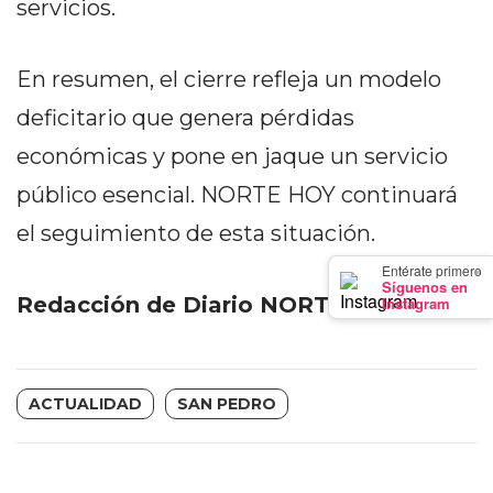
servicios.
GIMNASIO
DE
PERGAMINO
En resumen, el cierre refleja un modelo
LOS
deficitario que genera pérdidas
MEJORES
económicas y pone en jaque un servicio
PRECIOS
EN
público esencial. NORTE HOY continuará
SUPLEMENTOS
el seguimiento de esta situación.
DEPORTIVOS
×
Entérate primero
EN
Síguenos en
Redacción de Diario NORTE HOY
Instagram
PERGAMINO
SUPLEMENTOS
DEPORTIVOS
EN
ACTUALIDAD
SAN PEDRO
PERGAMINO:
LOS
MEJORES