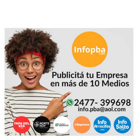
PRECIOS
WHEY
PROTEIN
EN
PERGAMINO:
DÓNDE
COMPRAR
EL
MEJOR
GIMNASIO
DE
PERGAMINO
CREAR
TIENDA
ONLINE
GRATIS
SUPLEMENTOS