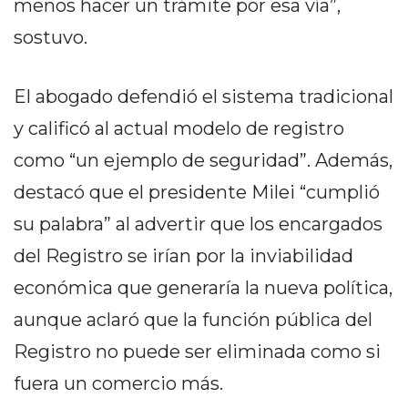
menos hacer un trámite por esa vía”,
PRIVACIDAD
MAPA
sostuvo.
DEL
SITIO
El abogado defendió el sistema tradicional
DIARIO
y calificó al actual modelo de registro
TAPA
DEL
como “un ejemplo de seguridad”. Además,
DIA
destacó que el presidente Milei “cumplió
DIARIO
su palabra” al advertir que los encargados
REPORTERO
del Registro se irían por la inviabilidad
DIARIO
DEPORTIVO
económica que generaría la nueva política,
GRUPO
aunque aclaró que la función pública del
DE
Registro no puede ser eliminada como si
MEDIOS
INFOPBA
fuera un comercio más.
PUBLICITÁ