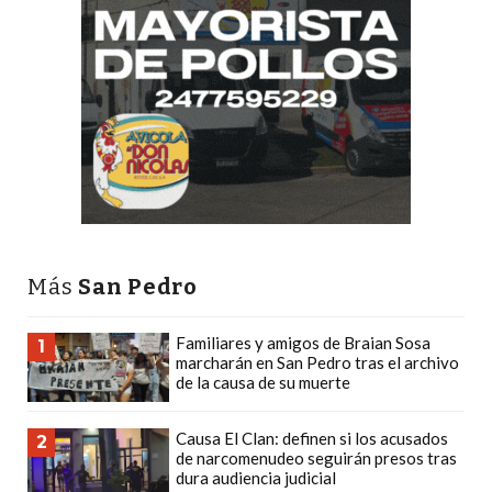
CÓMO
FUNCIONA:
CREAR
TIENDAS
ONLINE
CON
PEDIDOS
POR
WHATSAPP
TIENDA
Más
San Pedro
ONLINE
GRATIS
Familiares y amigos de Braian Sosa
1
marcharán en San Pedro tras el archivo
EN
de la causa de su muerte
ARGENTINA:
CHANGUITO.COM.AR
Causa El Clan: definen si los acusados
2
VS
de narcomenudeo seguirán presos tras
dura audiencia judicial
OTRAS