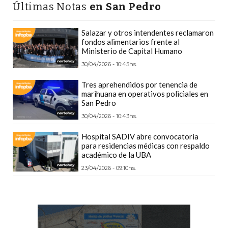
Últimas Notas
en San Pedro
DEPORTIVOS
EN
Salazar y otros intendentes reclamaron
PERGAMINO:
fondos alimentarios frente al
DÓNDE
Ministerio de Capital Humano
COMPRAR
30/04/2026 - 10:45hs.
PROTEÍNA,
Tres aprehendidos por tenencia de
CREATINA
marihuana en operativos policiales en
San Pedro
Y
PRE
30/04/2026 - 10:43hs.
ENTRENO
Hospital SADIV abre convocatoria
CON
para residencias médicas con respaldo
académico de la UBA
ASESORAMIENTO
23/04/2026 - 09:10hs.
PROFESIONAL
QUÉ
ES
CHANGUITO.COM.AR
Y