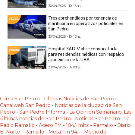
Y
30/04/2026 - 10:45hs.
DELIVERIES
Tres aprehendidos por tenencia de
CREAR
marihuana en operativos policiales en
UNA
San Pedro
TIENDA
30/04/2026 - 10:43hs.
ONLINE:
Hospital SADIV abre convocatoria
¿CUÁL
para residencias médicas con respaldo
ES
académico de la UBA
LA
23/04/2026 - 09:10hs.
MEJOR
PLATAFORMA?
CHANGUITO.COM.AR,
Clima San Pedro
-
Últimas Noticias de San Pedro -
LA
Canalweb San Pedro
-
Noticias de la ciudad de San
TIENDA
Pedro
-
San Pedro Informa
-
La Opinión Semanario: Las
ONLINE
últimas noticias de San Pedro
-
Noticias San Pedro
-
La
ARGENTINA
Radio Ramallo - Acero FM - 104.1 mhz - Ramallo
-
Diario
QUE
El Norte - Ramallo
-
Meta Fm 94.1 - Medio de