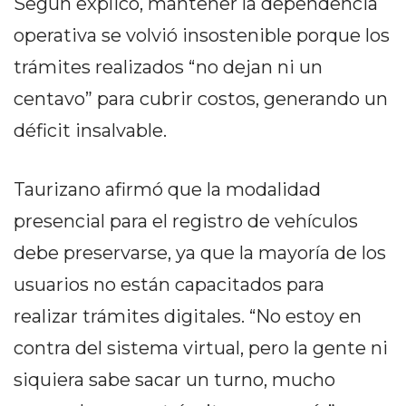
Según explicó, mantener la dependencia
DELIVERIES
operativa se volvió insostenible porque los
CÓMO ORGANIZAR LOS
trámites realizados “no dejan ni un
PEDIDOS DE DELIVERY
centavo” para cubrir costos, generando un
POR WHATSAPP SIN QUE
déficit insalvable.
SE TE PIERDA NINGUNO
Taurizano afirmó que la modalidad
presencial para el registro de vehículos
debe preservarse, ya que la mayoría de los
AYUDA
usuarios no están capacitados para
TÉRMINOS
realizar trámites digitales. “No estoy en
Y
CONDICIONES
contra del sistema virtual, pero la gente ni
POLÍTICAS
siquiera sabe sacar un turno, mucho
DE