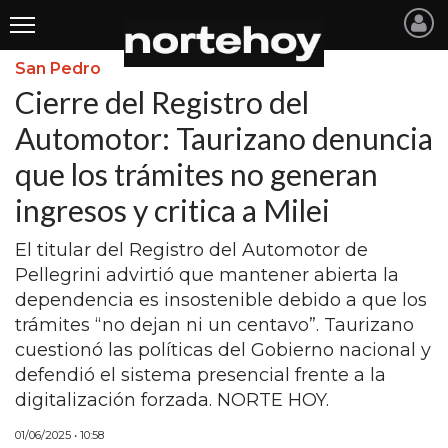
San Pedro
Últimas
Cierre del Registro del
Noticias
Automotor: Taurizano denuncia
que los trámites no generan
INICIO
ingresos y critica a Milei
NOTICIAS RECIENTES
El titular del Registro del Automotor de
SAN NICOLAS
Pellegrini advirtió que mantener abierta la
RAMALLO
dependencia es insostenible debido a que los
trámites “no dejan ni un centavo”. Taurizano
SAN PEDRO
cuestionó las políticas del Gobierno nacional y
PROVINCIA
defendió el sistema presencial frente a la
digitalización forzada. NORTE HOY.
PAIS
01/06/2025 • 10:58