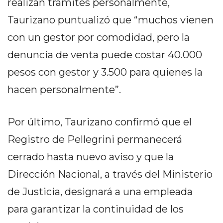
realizan trámites personalmente,
Y
CAMPANA
Taurizano puntualizó que “muchos vienen
NOTICIAS
con un gestor por comodidad, pero la
DE
denuncia de venta puede costar 40.000
ZÁRATE
NOTICIAS
pesos con gestor y 3.500 para quienes la
DE
hacen personalmente”.
CAMPANA
EXALTACIÓN
Por último, Taurizano confirmó que el
DE
LA
Registro de Pellegrini permanecerá
CRUZ
cerrado hasta nuevo aviso y que la
COLÓN
Dirección Nacional, a través del Ministerio
(BUENOS
AIRES)
de Justicia, designará a una empleada
EL
para garantizar la continuidad de los
MEJOR