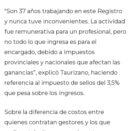
EN
“Son 37 años trabajando en este Registro
NORTE
y nunca tuve inconvenientes. La actividad
HOY
HORA
fue remunerativa para un profesional, pero
CLAVE
no todo lo que ingresa es para el
PERGAMINO
encargado, debido a impuestos
NOTICIAS
ROJAS
provinciales y nacionales que afectan las
VIRTUAL
ganancias”, explicó Taurizano, haciendo
NOTICIAS
referencia al impuesto de sellos del 3,5%
DE
que pesa sobre los ingresos.
ARRECIFES
NOTICIAS
DE
Sobre la diferencia de costos entre
SALTO
quienes contratan gestores y los que
ZÁRATE