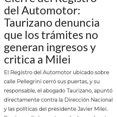
PEDIDOS POR WHATSAPP
del Automotor:
TIENDA ONLINE GRATIS
Taurizano denuncia
EN ARGENTINA:
que los trámites no
CHANGUITO.COM.AR VS
generan ingresos y
OTRAS PLATAFORMAS DE
critica a Milei
VENTA POR WHATSAPP
CÓMO RECIBIR PEDIDOS
El Registro del Automotor ubicado sobre
DE COMIDA POR
calle Pellegrini cerró sus puertas, y su
WHATSAPP: LA GUÍA
responsable, el abogado Taurizano, apuntó
DEFINITIVA PARA
directamente contra la Dirección Nacional
y las políticas del presidente Javier Milei.
RESTAURANTES Y