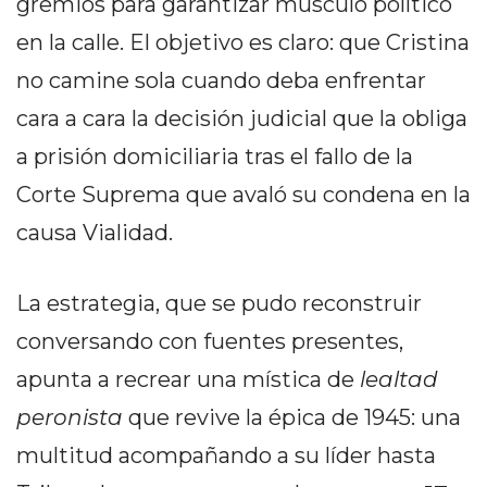
gremios para garantizar músculo político
PRIVACIDAD
MAPA
en la calle. El objetivo es claro: que Cristina
DEL
no camine sola cuando deba enfrentar
SITIO
cara a cara la decisión judicial que la obliga
DIARIO
a prisión domiciliaria tras el fallo de la
TAPA
DEL
Corte Suprema que avaló su condena en la
DIA
causa Vialidad.
DIARIO
REPORTERO
La estrategia, que se pudo reconstruir
DIARIO
DEPORTIVO
conversando con fuentes presentes,
GRUPO
apunta a recrear una mística de
lealtad
DE
peronista
que revive la épica de 1945: una
MEDIOS
INFOPBA
multitud acompañando a su líder hasta
PUBLICITÁ