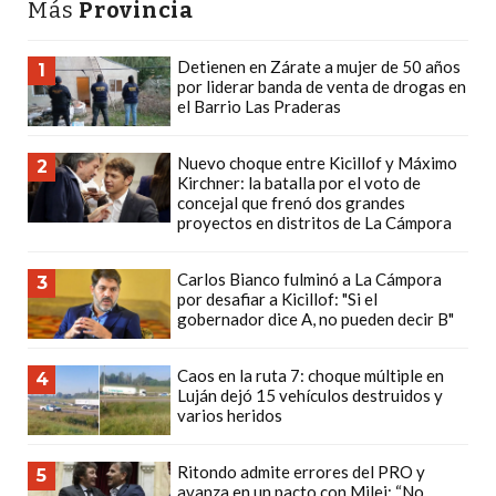
Más
Provincia
PLATAFORMAS
DE
Detienen en Zárate a mujer de 50 años
1
VENTA
por liderar banda de venta de drogas en
POR
el Barrio Las Praderas
WHATSAPP
Nuevo choque entre Kicillof y Máximo
CÓMO
2
Kirchner: la batalla por el voto de
RECIBIR
concejal que frenó dos grandes
PEDIDOS
proyectos en distritos de La Cámpora
DE
COMIDA
Carlos Bianco fulminó a La Cámpora
3
por desafiar a Kicillof: "Si el
POR
gobernador dice A, no pueden decir B"
WHATSAPP:
LA
Caos en la ruta 7: choque múltiple en
4
GUÍA
Luján dejó 15 vehículos destruidos y
varios heridos
DEFINITIVA
PARA
Ritondo admite errores del PRO y
5
RESTAURANTES
avanza en un pacto con Milei: “No