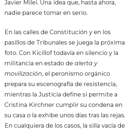
Y
Javier Milei. Una idea que, hasta ahora,
CAMPANA
nadie parece tomar en serio.
NOTICIAS
DE
En las calles de Constitución y en los
ZÁRATE
pasillos de Tribunales se juega la próxima
NOTICIAS
DE
foto. Con Kicillof todavía en silencio y la
CAMPANA
militancia en estado de
alerta y
EXALTACIÓN
movilización
, el peronismo orgánico
DE
LA
prepara su escenografía de resistencia,
CRUZ
mientras la Justicia define si permite a
COLÓN
Cristina Kirchner cumplir su condena en
(BUENOS
AIRES)
su casa o la exhibe unos días tras las rejas.
EL
En cualquiera de los casos, la silla vacía de
MEJOR