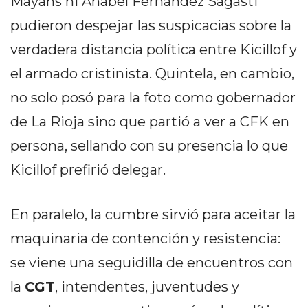
Mayans ni Anabel Fernández Sagasti
DELIVERIES
pudieron despejar las suspicacias sobre la
CÓMO ORGANIZAR LOS
verdadera distancia política entre Kicillof y
PEDIDOS DE DELIVERY
el armado cristinista. Quintela, en cambio,
POR WHATSAPP SIN QUE
no solo posó para la foto como gobernador
SE TE PIERDA NINGUNO
de La Rioja sino que partió a ver a CFK en
persona, sellando con su presencia lo que
Kicillof prefirió delegar.
AYUDA
En paralelo, la cumbre sirvió para aceitar la
TÉRMINOS
maquinaria de contención y resistencia:
Y
CONDICIONES
se viene una seguidilla de encuentros con
POLÍTICAS
la
CGT
, intendentes, juventudes y
DE