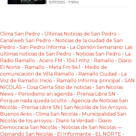
12/07/2025 - 11:50hs.
LAS
IA
RECOMIENDAN
PARA
Clima San Pedro
-
Últimas Noticias de San Pedro -
VENDER
Canalweb San Pedro
-
Noticias de la ciudad de San
POR
Pedro
-
San Pedro Informa
-
La Opinión Semanario: Las
WHATSAPP
últimas noticias de San Pedro
-
Noticias San Pedro
-
La
SIN
Radio Ramallo - Acero FM - 104.1 mhz - Ramallo
-
Diario
PAGAR
El Norte - Ramallo
-
Meta Fm 94.1 - Medio de
comunicación de Villa Ramallo
-
Ramallo Ciudad
-
La
COMISIÓN
Voz de Ramallo: Inicio
-
Ramallo Informa: principal
-
SAN
CREAR
NICOLAS – Cosa Cierta Sitio de noticias
-
San Nicolas
TIENDA
News – Periodismo sin agenda
-
Prensa Libre SN -
ONLINE
Porque nada queda oculto
-
Agencia de Noticias San
SIN
Nicolás
-
Prensa Libre SN | San Nicolás de los Arroyos,
Buenos Aires
-
Clima San Nicolás
-
Municipalidad San
COMISIÓN
Nicolás de los arroyos
-
Diario la Verdad
-
Diario
POR
Democracia San Nicolás
-
Noticias de San Nicolas —
VENTA
Opinando San Nicolás
-
El Informante
-
EL NORTE -