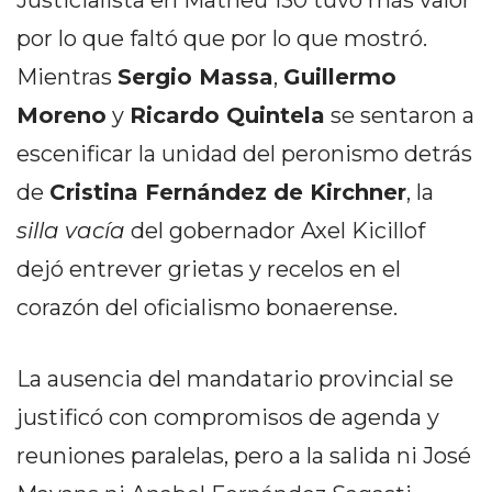
Justicialista en Matheu 130 tuvo más valor
PEDIDOS POR WHATSAPP
por lo que faltó que por lo que mostró.
TIENDA ONLINE GRATIS
Mientras
Sergio Massa
,
Guillermo
EN ARGENTINA:
Moreno
y
Ricardo Quintela
se sentaron a
CHANGUITO.COM.AR VS
escenificar la unidad del peronismo detrás
de
Cristina Fernández de Kirchner
, la
OTRAS PLATAFORMAS DE
silla vacía
del gobernador Axel Kicillof
VENTA POR WHATSAPP
dejó entrever grietas y recelos en el
CÓMO RECIBIR PEDIDOS
corazón del oficialismo bonaerense.
DE COMIDA POR
WHATSAPP: LA GUÍA
La ausencia del mandatario provincial se
DEFINITIVA PARA
justificó con compromisos de agenda y
reuniones paralelas, pero a la salida ni José
RESTAURANTES Y