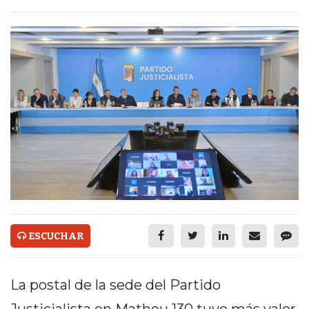
ECONOMÍA Y NEGOCIOS
ULTIMAS NOTICIAS
TEMAS DESTACADOS
TECNOLOGÍA
SERVICIOS
PRONÓSTICO
HORÓSCOPO
QUÉ ES
CHANGUITO.COM.AR Y
ESCUCHAR
CÓMO FUNCIONA: CREAR
La postal de la sede del Partido
TIENDAS ONLINE CON