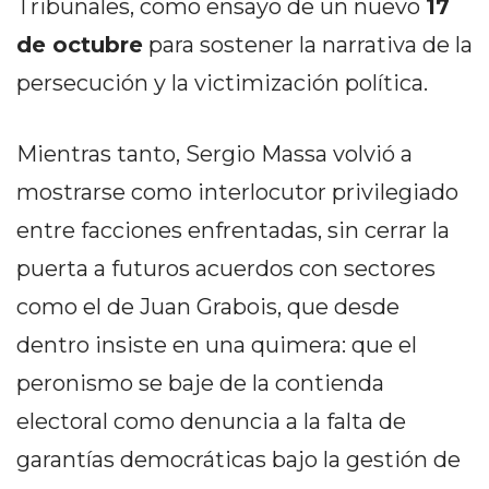
Tribunales, como ensayo de un nuevo
17
EN
de octubre
para sostener la narrativa de la
NORTE
HOY
persecución y la victimización política.
HORA
CLAVE
Mientras tanto, Sergio Massa volvió a
PERGAMINO
mostrarse como interlocutor privilegiado
NOTICIAS
entre facciones enfrentadas, sin cerrar la
ROJAS
VIRTUAL
puerta a futuros acuerdos con sectores
NOTICIAS
como el de Juan Grabois, que desde
DE
dentro insiste en una quimera: que el
ARRECIFES
NOTICIAS
peronismo se baje de la contienda
DE
electoral como denuncia a la falta de
SALTO
garantías democráticas bajo la gestión de
ZÁRATE