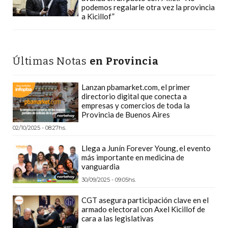
Y
podemos regalarle otra vez la provincia
a Kicillof”
DELIVERIES
CREAR
UNA
Últimas Notas
en Provincia
TIENDA
ONLINE:
¿CUÁL
Lanzan pbamarket.com, el primer
directorio digital que conecta a
ES
empresas y comercios de toda la
LA
Provincia de Buenos Aires
MEJOR
02/10/2025 - 08:27hs.
PLATAFORMA?
Llega a Junín Forever Young, el evento
CHANGUITO.COM.AR,
más importante en medicina de
vanguardia
LA
30/09/2025 - 09:05hs.
TIENDA
ONLINE
CGT asegura participación clave en el
ARGENTINA
armado electoral con Axel Kicillof de
cara a las legislativas
QUE