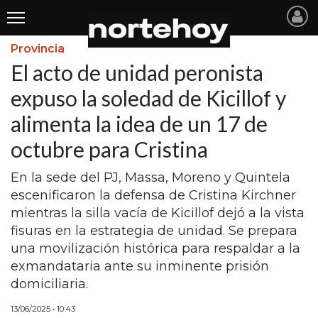
Provincia
Últimas
El acto de unidad peronista
Noticias
expuso la soledad de Kicillof y
alimenta la idea de un 17 de
INICIO
octubre para Cristina
NOTICIAS RECIENTES
En la sede del PJ, Massa, Moreno y Quintela
SAN NICOLAS
escenificaron la defensa de Cristina Kirchner
RAMALLO
mientras la silla vacía de Kicillof dejó a la vista
fisuras en la estrategia de unidad. Se prepara
SAN PEDRO
una movilización histórica para respaldar a la
PROVINCIA
exmandataria ante su inminente prisión
domiciliaria.
PAIS
13/06/2025 • 10:43