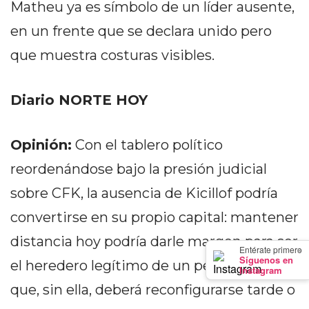
Matheu ya es símbolo de un líder ausente,
GIMNASIO
DE
en un frente que se declara unido pero
PERGAMINO
que muestra costuras visibles.
LOS
MEJORES
Diario NORTE HOY
PRECIOS
EN
SUPLEMENTOS
Opinión:
Con el tablero político
DEPORTIVOS
reordenándose bajo la presión judicial
EN
PERGAMINO
sobre CFK, la ausencia de Kicillof podría
SUPLEMENTOS
convertirse en su propio capital: mantener
DEPORTIVOS
distancia hoy podría darle margen para ser
EN
×
Entérate primero
Síguenos en
el heredero legítimo de un peronismo
PERGAMINO:
Instagram
LOS
que, sin ella, deberá reconfigurarse tarde o
MEJORES