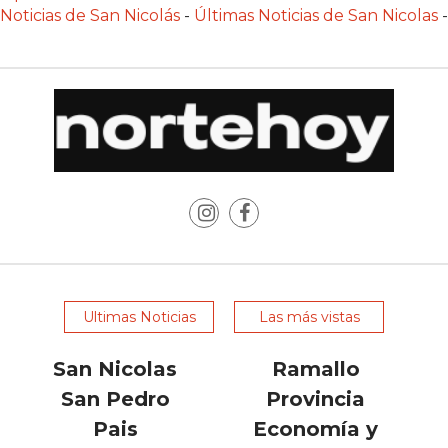
POR
Noticias de San Nicolás
-
Últimas Noticias de San Nicolas
-
QUÉ
CADA
VEZ
MÁS
GASTRONÓMICOS
ELIGEN
CHANGUITO.COM.AR
PARA
RECIBIR
PEDIDOS
MEJOR
Ultimas Noticias
Las más vistas
TIENDA
ONLINE
San Nicolas
Ramallo
POR
San Pedro
Provincia
WHATSAPP
Pais
Economía y
2026: