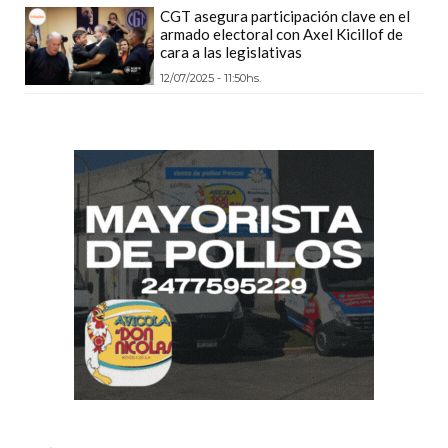
CGT asegura participación clave en el
CÓMO
armado electoral con Axel Kicillof de
FUNCIONA:
cara a las legislativas
CREAR
12/07/2025 - 11:50hs.
TIENDAS
ONLINE
CON
PEDIDOS
POR
WHATSAPP
TIENDA
ONLINE
GRATIS
EN
ARGENTINA:
CHANGUITO.COM.AR
VS
OTRAS