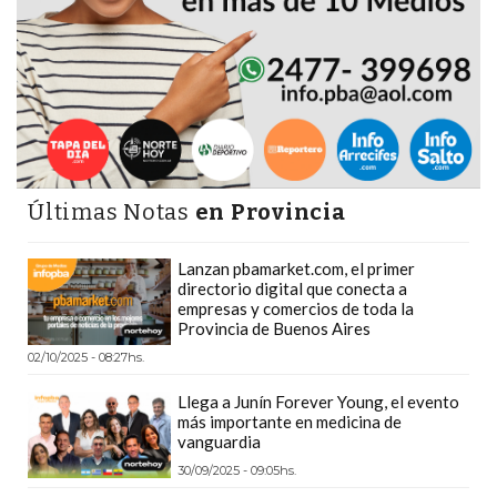
DEPORTIVOS
EN
PERGAMINO:
DÓNDE
COMPRAR
PROTEÍNA,
CREATINA
Últimas Notas
en Provincia
Y
PRE
Lanzan pbamarket.com, el primer
ENTRENO
directorio digital que conecta a
empresas y comercios de toda la
CON
Provincia de Buenos Aires
ASESORAMIENTO
02/10/2025 - 08:27hs.
PROFESIONAL
QUÉ
Llega a Junín Forever Young, el evento
más importante en medicina de
ES
vanguardia
CHANGUITO.COM.AR
30/09/2025 - 09:05hs.
Y