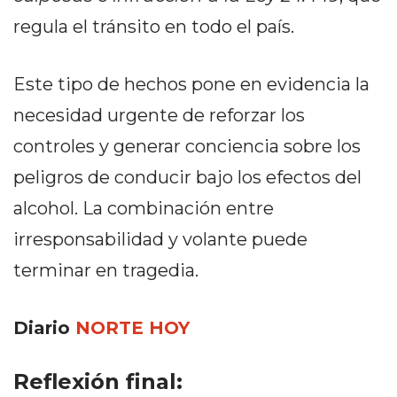
EN
regula el tránsito en todo el país.
NORTE
HOY
Este tipo de hechos pone en evidencia la
HORA
CLAVE
necesidad urgente de reforzar los
PERGAMINO
controles y generar conciencia sobre los
NOTICIAS
peligros de conducir bajo los efectos del
ROJAS
alcohol. La combinación entre
VIRTUAL
NOTICIAS
irresponsabilidad y volante puede
DE
terminar en tragedia.
ARRECIFES
NOTICIAS
Diario
NORTE HOY
DE
SALTO
Reflexión final:
ZÁRATE