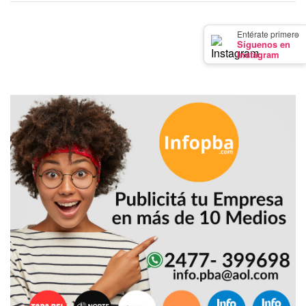
GIMNASIO
DE
×
Entérate primero
Síguenos en
PERGAMINO
Instagram
LOS
MEJORES
PRECIOS
EN
SUPLEMENTOS
DEPORTIVOS
EN
PERGAMINO
SUPLEMENTOS
DEPORTIVOS
EN
PERGAMINO:
LOS
MEJORES