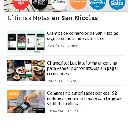
PRECIOS
WHEY
Últimas Notas
en San Nicolas
PROTEIN
EN
Cientos de comercios de San Nicolás
PERGAMINO:
siguen cometiendo este error
DÓNDE
26/06/2026 - 12:01hs.
COMPRAR
EL
Changuito: La plataforma argentina
MEJOR
para vender por WhatsApp sin pagar
comisiones
GIMNASIO
17/06/2026 - 11:22hs.
DE
PERGAMINO
Compras no autorizadas por casi $2
millones: denunció fraude con tarjetas
CREAR
y billetera virtual
TIENDA
30/04/2026 - 10:55hs.
ONLINE
GRATIS
SUPLEMENTOS