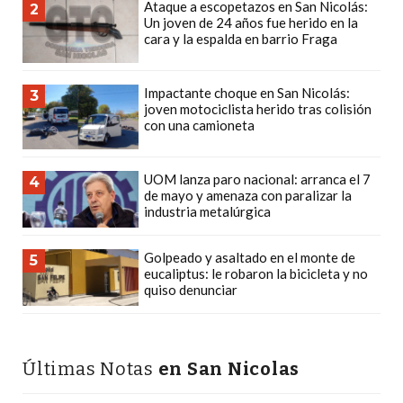
Ataque a escopetazos en San Nicolás:
2
CÓMO
Un joven de 24 años fue herido en la
cara y la espalda en barrio Fraga
FUNCIONA:
CREAR
TIENDAS
Impactante choque en San Nicolás:
3
joven motociclista herido tras colisión
ONLINE
con una camioneta
CON
PEDIDOS
UOM lanza paro nacional: arranca el 7
POR
4
de mayo y amenaza con paralizar la
WHATSAPP
industria metalúrgica
TIENDA
ONLINE
Golpeado y asaltado en el monte de
5
eucaliptus: le robaron la bicicleta y no
GRATIS
quiso denunciar
EN
ARGENTINA:
CHANGUITO.COM.AR
Últimas Notas
en San Nicolas
VS
OTRAS