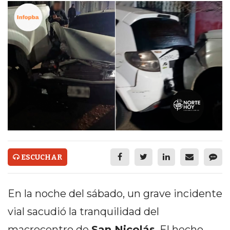
ECONOMÍA Y NEGOCIOS
ULTIMAS NOTICIAS
TEMAS DESTACADOS
TECNOLOGÍA
SERVICIOS
PRONÓSTICO
HORÓSCOPO
QUÉ ES
ESCUCHAR
CHANGUITO.COM.AR Y
En la noche del sábado, un grave incidente
CÓMO FUNCIONA: CREAR
vial sacudió la tranquilidad del
TIENDAS ONLINE CON
macrocentro de
San Nicolás
. El hecho