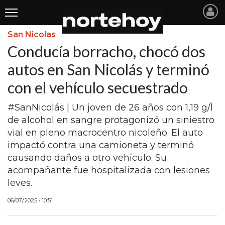
San Nicolas
Últimas
Conducía borracho, chocó dos
Noticias
autos en San Nicolás y terminó
con el vehículo secuestrado
INICIO
NOTICIAS RECIENTES
#SanNicolás | Un joven de 26 años con 1,19 g/l
de alcohol en sangre protagonizó un siniestro
SAN NICOLAS
vial en pleno macrocentro nicoleño. El auto
impactó contra una camioneta y terminó
RAMALLO
causando daños a otro vehículo. Su
SAN PEDRO
acompañante fue hospitalizada con lesiones
leves.
PROVINCIA
06/07/2025 • 10:51
PAIS