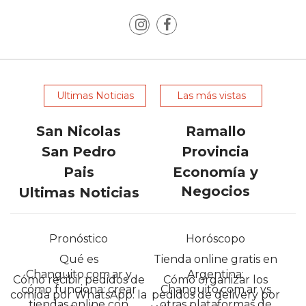
LAS
IA
RECOMIENDAN
PARA
VENDER
Ultimas Noticias
Las más vistas
POR
WHATSAPP
San Nicolas
Ramallo
SIN
PAGAR
San Pedro
Provincia
COMISIÓN
Pais
Economía y
CREAR
Negocios
Ultimas Noticias
TIENDA
ONLINE
Pronóstico
Horóscopo
SIN
COMISIÓN
Qué es
Tienda online gratis en
Changuito.com.ar y
Argentina:
POR
Cómo recibir pedidos de
Cómo organizar los
cómo funciona: crear
Changuito.com.ar vs
VENTA
comida por WhatsApp: la
pedidos de delivery por
tiendas online con
otras plataformas de