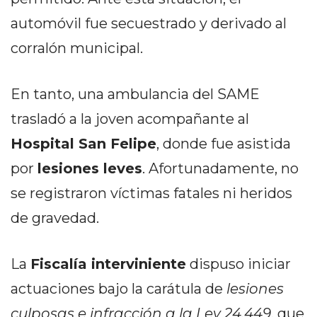
PRIVACIDAD
automóvil fue secuestrado y derivado al
MAPA
DEL
corralón municipal.
SITIO
DIARIO
En tanto, una ambulancia del SAME
TAPA
trasladó a la joven acompañante al
DEL
DIA
Hospital San Felipe
, donde fue asistida
DIARIO
por
lesiones leves
. Afortunadamente, no
REPORTERO
se registraron víctimas fatales ni heridos
DIARIO
DEPORTIVO
de gravedad.
GRUPO
DE
La
Fiscalía interviniente
dispuso iniciar
MEDIOS
actuaciones bajo la carátula de
lesiones
INFOPBA
culposas e infracción a la Ley 24.449
, que
PUBLICITÁ