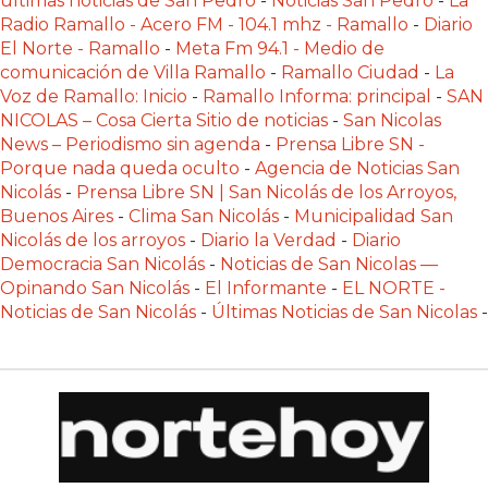
últimas noticias de San Pedro
-
Noticias San Pedro
-
La
Y
Radio Ramallo - Acero FM - 104.1 mhz - Ramallo
-
Diario
DELIVERIES
El Norte - Ramallo
-
Meta Fm 94.1 - Medio de
comunicación de Villa Ramallo
-
Ramallo Ciudad
-
La
CREAR
Voz de Ramallo: Inicio
-
Ramallo Informa: principal
-
SAN
UNA
NICOLAS – Cosa Cierta Sitio de noticias
-
San Nicolas
TIENDA
News – Periodismo sin agenda
-
Prensa Libre SN -
ONLINE:
Porque nada queda oculto
-
Agencia de Noticias San
¿CUÁL
Nicolás
-
Prensa Libre SN | San Nicolás de los Arroyos,
ES
Buenos Aires
-
Clima San Nicolás
-
Municipalidad San
Nicolás de los arroyos
-
Diario la Verdad
-
Diario
LA
Democracia San Nicolás
-
Noticias de San Nicolas —
MEJOR
Opinando San Nicolás
-
El Informante
-
EL NORTE -
PLATAFORMA?
Noticias de San Nicolás
-
Últimas Noticias de San Nicolas
-
CHANGUITO.COM.AR,
LA
TIENDA
ONLINE
ARGENTINA
QUE