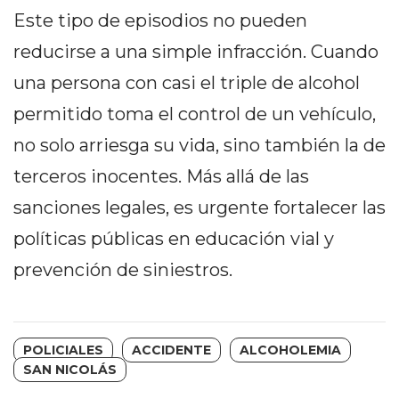
Y
Este tipo de episodios no pueden
CAMPANA
reducirse a una simple infracción. Cuando
NOTICIAS
DE
una persona con casi el triple de alcohol
ZÁRATE
permitido toma el control de un vehículo,
NOTICIAS
no solo arriesga su vida, sino también la de
DE
CAMPANA
terceros inocentes. Más allá de las
EXALTACIÓN
sanciones legales, es urgente fortalecer las
DE
políticas públicas en educación vial y
LA
CRUZ
prevención de siniestros.
COLÓN
(BUENOS
AIRES)
POLICIALES
ACCIDENTE
ALCOHOLEMIA
EL
SAN NICOLÁS
MEJOR