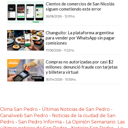
Cientos de comercios de San Nicolás
PLATAFORMAS
siguen cometiendo este error
DE
26/06/2026 - 12:01hs.
VENTA
POR
Changuito: La plataforma argentina
WHATSAPP
para vender por WhatsApp sin pagar
CÓMO
comisiones
RECIBIR
17/06/2026 - 11:22hs.
PEDIDOS
Compras no autorizadas por casi $2
DE
millones: denunció fraude con tarjetas
COMIDA
y billetera virtual
POR
30/04/2026 - 10:55hs.
WHATSAPP:
LA
GUÍA
DEFINITIVA
Clima San Pedro
-
Últimas Noticias de San Pedro -
Canalweb San Pedro
-
Noticias de la ciudad de San
PARA
Pedro
-
San Pedro Informa
-
La Opinión Semanario: Las
RESTAURANTES