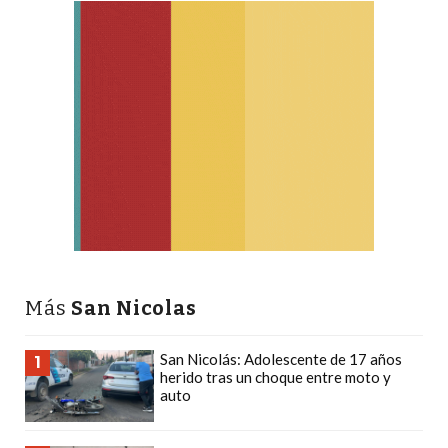
DEPORTIVOS
EN
PERGAMINO:
DÓNDE
COMPRAR
PROTEÍNA,
CREATINA
Y
PRE
ENTRENO
CON
Más
San Nicolas
ASESORAMIENTO
PROFESIONAL
San Nicolás: Adolescente de 17 años
QUÉ
1
herido tras un choque entre moto y
ES
auto
CHANGUITO.COM.AR
Y