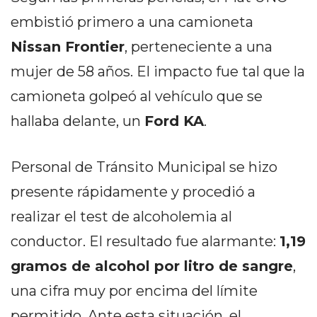
DELIVERIES
embistió primero a una camioneta
CÓMO ORGANIZAR LOS
Nissan Frontier
, perteneciente a una
PEDIDOS DE DELIVERY
mujer de 58 años. El impacto fue tal que la
POR WHATSAPP SIN QUE
camioneta golpeó al vehículo que se
SE TE PIERDA NINGUNO
hallaba delante, un
Ford KA
.
Personal de Tránsito Municipal se hizo
presente rápidamente y procedió a
AYUDA
realizar el test de alcoholemia al
TÉRMINOS
conductor. El resultado fue alarmante:
1,19
Y
gramos de alcohol por litro de sangre
,
CONDICIONES
POLÍTICAS
una cifra muy por encima del límite
DE
permitido. Ante esta situación, el