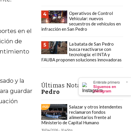
Operativos de Control
4
Vehicular: nuevos
secuestros de vehículos en
infracción en San Pedro
ortes en el
ición de
La batata de San Pedro
5
busca reactivarse con
sentimiento
tecnología: el INTA y
FAUBA proponen soluciones innovadoras
sado y la
×
Entérate primero
Últimas Notas
en San
Síguenos en
para guardar
Instagram
Pedro
tuación
Salazar y otros intendentes
reclamaron fondos
alimentarios frente al
Ministerio de Capital Humano
30/04/2026 - 10:45hs.