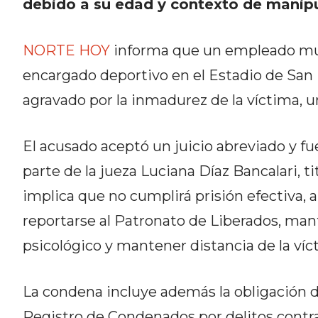
debido a su edad y contexto de manipu
CÓMO ORGANIZAR LOS
PEDIDOS DE DELIVERY POR
NORTE HOY
informa que un empleado mu
WHATSAPP SIN QUE SE TE
encargado deportivo en el Estadio de San
PIERDA NINGUNO
agravado por la inmadurez de la víctima, u
El acusado aceptó un juicio abreviado y fu
parte de la jueza Luciana Díaz Bancalari, t
AYUDA
implica que no cumplirá prisión efectiva,
TÉRMINOS
reportarse al Patronato de Liberados, ma
Y
CONDICIONES
psicológico y mantener distancia de la víc
POLÍTICAS
DE
La condena incluye además la obligación de
PRIVACIDAD
Registro de Condenados por delitos contra 
MAPA