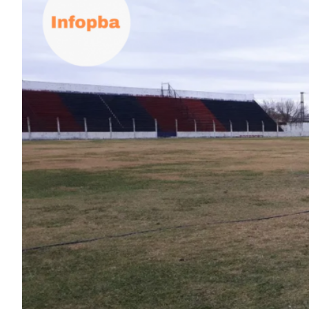
ECONOMÍA Y NEGOCIOS
ULTIMAS NOTICIAS
TEMAS DESTACADOS
TECNOLOGÍA
SERVICIOS
PRONÓSTICO
HORÓSCOPO
QUÉ ES
CHANGUITO.COM.AR Y CÓMO
FUNCIONA: CREAR TIENDAS