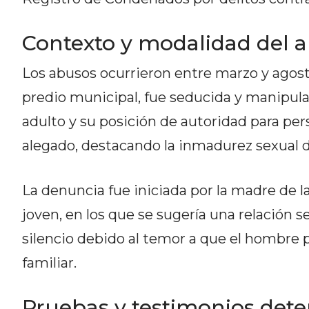
DEL
SITIO
Contexto y modalidad del 
DIARIO
Los abusos ocurrieron entre marzo y agost
TAPA
DEL
predio municipal, fue seducida y manipul
DIA
adulto y su posición de autoridad para per
DIARIO
alegado, destacando la inmadurez sexual de
REPORTERO
DIARIO
DEPORTIVO
La denuncia fue iniciada por la madre de la
GRUPO
joven, en los que se sugería una relación 
DE
silencio debido al temor a que el hombre p
MEDIOS
INFOPBA
familiar.
PUBLICITÁ
EN
Pruebas y testimonios det