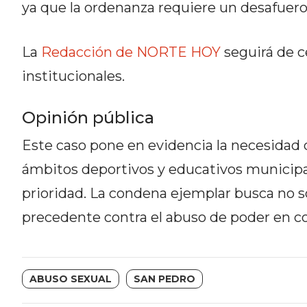
ya que la ordenanza requiere un desafuero
NOTICIAS
DE
ZÁRATE
La
Redacción de NORTE HOY
seguirá de c
NOTICIAS
institucionales.
DE
CAMPANA
Opinión pública
EXALTACIÓN
DE
Este caso pone en evidencia la necesidad 
LA
ámbitos deportivos y educativos municipal
CRUZ
prioridad. La condena ejemplar busca no so
COLÓN
precedente contra el abuso de poder en co
(BUENOS
AIRES)
EL
MEJOR
ABUSO SEXUAL
SAN PEDRO
GIMNASIO
DE