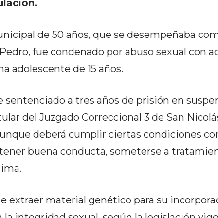
lación.
nicipal de 50 años, que se desempeñaba co
 Pedro, fue condenado por abuso sexual con ac
na adolescente de 15 años.
e sentenciado a tres años de prisión en suspe
itular del Juzgado Correccional 3 de San Nicolá
 aunque deberá cumplir ciertas condiciones c
ntener buena conducta, someterse a tratamie
tima.
 extraer material genético para su incorporac
la integridad sexual, según la legislación vige