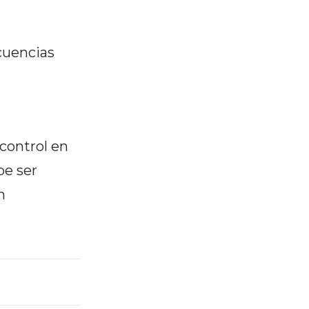
ecuencias
control en
be ser
n