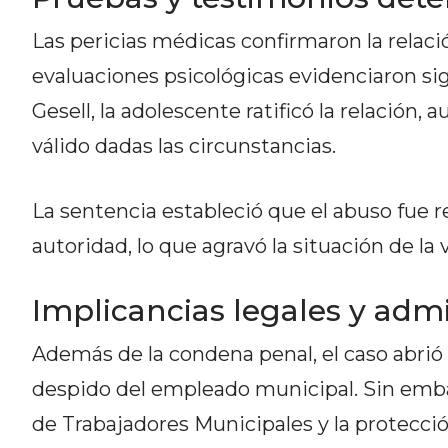
NORTE
HOY
Las pericias médicas confirmaron la relaci
HORA
evaluaciones psicológicas evidenciaron si
CLAVE
Gesell, la adolescente ratificó la relación
PERGAMINO
NOTICIAS
válido dadas las circunstancias.
ROJAS
VIRTUAL
La sentencia estableció que el abuso fue re
NOTICIAS
autoridad, lo que agravó la situación de la 
DE
ARRECIFES
Implicancias legales y admi
NOTICIAS
DE
Además de la condena penal, el caso abrió
SALTO
despido del empleado municipal. Sin embar
ZÁRATE
Y
de Trabajadores Municipales y la protecció
CAMPANA