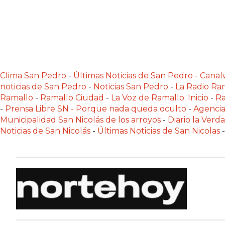
PERGAMINO
LOS
MEJORES
PRECIOS
EN
Clima San Pedro
-
Últimas Noticias de San Pedro - Can
SUPLEMENTOS
noticias de San Pedro
-
Noticias San Pedro
-
La Radio Ram
DEPORTIVOS
Ramallo
-
Ramallo Ciudad
-
La Voz de Ramallo: Inicio
-
Ra
EN
-
Prensa Libre SN - Porque nada queda oculto
-
Agencia
PERGAMINO
Municipalidad San Nicolás de los arroyos
-
Diario la Verd
Noticias de San Nicolás
-
Últimas Noticias de San Nicolas
-
SUPLEMENTOS
DEPORTIVOS
EN
PERGAMINO:
LOS
MEJORES
PRECIOS