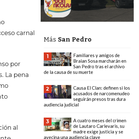
mo
ceso carnal
Más
San Pedro
Familiares y amigos de
1
Braian Sosa marcharán en
nso por
San Pedro tras el archivo
de la causa de su muerte
s. La pena
omo
Causa El Clan: definen si los
2
acusados de narcomenudeo
nto
seguirán presos tras dura
audiencia judicial
A cuatro meses del crimen
3
de Lautaro Carlevaris, su
ión al
madre exige justicia y se
avecina una audiencia clave
nte.