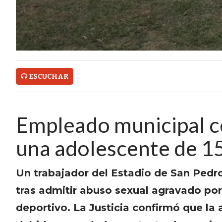
ONLINE CON PEDIDOS POR
WHATSAPP
TIENDA ONLINE GRATIS EN
ARGENTINA:
ESCUCHAR
CHANGUITO.COM.AR VS OTRAS
PLATAFORMAS DE VENTA POR
Empleado municipal c
WHATSAPP
una adolescente de 1
CÓMO RECIBIR PEDIDOS
DE COMIDA POR WHATSAPP:
Un trabajador del Estadio de San Pedr
LA GUÍA DEFINITIVA PARA
tras admitir abuso sexual agravado por
RESTAURANTES Y DELIVERIES
deportivo. La Justicia confirmó que la