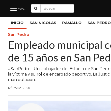
Menú
Últimas
INICIO
SAN NICOLAS
RAMALLO
SAN PEDRO
Noticias
San Pedro
Empleado municipal c
INICIO
de 15 años en San Pe
NOTICIAS RECIENTES
SAN NICOLAS
#SanPedro | Un trabajador del Estadio de San Pedro
la víctima y su rol de encargado deportivo. La Just
RAMALLO
manipulación.
SAN PEDRO
12/07/2025 • 11:39
PROVINCIA
PAIS