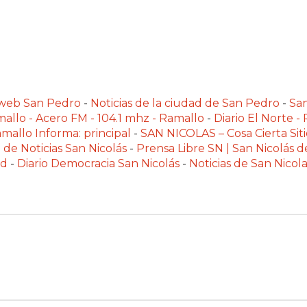
alweb San Pedro
-
Noticias de la ciudad de San Pedro
-
Sa
allo - Acero FM - 104.1 mhz - Ramallo
-
Diario El Norte -
mallo Informa: principal
-
SAN NICOLAS – Cosa Cierta Siti
 de Noticias San Nicolás
-
Prensa Libre SN | San Nicolás d
ad
-
Diario Democracia San Nicolás
-
Noticias de San Nico