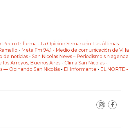
n Pedro Informa
-
La Opinión Semanario: Las últimas
 Ramallo
-
Meta Fm 94.1 - Medio de comunicación de Villa
o de noticias
-
San Nicolas News – Periodismo sin agenda
e los Arroyos, Buenos Aires
-
Clima San Nicolás
-
las — Opinando San Nicolás
-
El Informante
-
EL NORTE -