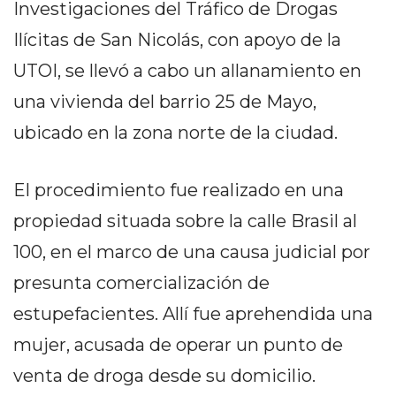
Investigaciones del Tráfico de Drogas
PEDIDOS POR WHATSAPP
Ilícitas de San Nicolás, con apoyo de la
TIENDA ONLINE GRATIS
UTOI, se llevó a cabo un allanamiento en
EN ARGENTINA:
una vivienda del barrio 25 de Mayo,
CHANGUITO.COM.AR VS
ubicado en la zona norte de la ciudad.
OTRAS PLATAFORMAS DE
El procedimiento fue realizado en una
VENTA POR WHATSAPP
propiedad situada sobre la calle Brasil al
CÓMO RECIBIR PEDIDOS
100, en el marco de una causa judicial por
DE COMIDA POR
presunta comercialización de
WHATSAPP: LA GUÍA
estupefacientes. Allí fue aprehendida una
DEFINITIVA PARA
mujer, acusada de operar un punto de
RESTAURANTES Y
venta de droga desde su domicilio.