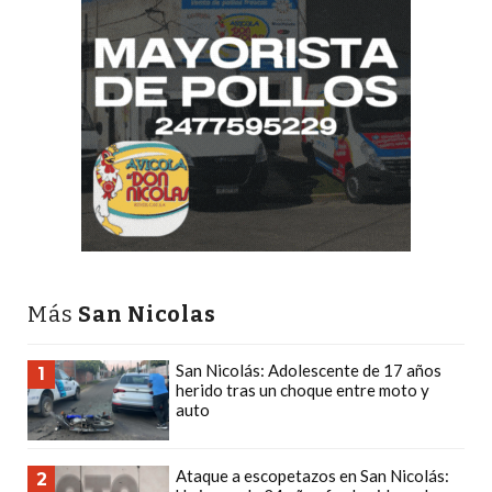
DEPORTIVOS
EN
PERGAMINO:
DÓNDE
COMPRAR
PROTEÍNA,
CREATINA
Y
PRE
ENTRENO
CON
Más
San Nicolas
ASESORAMIENTO
PROFESIONAL
San Nicolás: Adolescente de 17 años
1
herido tras un choque entre moto y
QUÉ
auto
ES
CHANGUITO.COM.AR
Ataque a escopetazos en San Nicolás:
2
Y