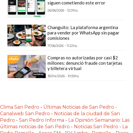
siguen cometiendo este error
PLATAFORMAS
26/06/2026 - 12:01hs.
DE
VENTA
POR
Changuito: La plataforma argentina
para vender por WhatsApp sin pagar
WHATSAPP
comisiones
CÓMO
17/06/2026 - 11:22hs.
RECIBIR
Compras no autorizadas por casi $2
PEDIDOS
millones: denunció fraude con tarjetas
DE
y billetera virtual
COMIDA
30/04/2026 - 10:55hs.
POR
WHATSAPP:
LA
GUÍA
Clima San Pedro
-
Últimas Noticias de San Pedro -
DEFINITIVA
Canalweb San Pedro
-
Noticias de la ciudad de San
Pedro
-
San Pedro Informa
-
La Opinión Semanario: Las
PARA
últimas noticias de San Pedro
-
Noticias San Pedro
-
La
RESTAURANTES