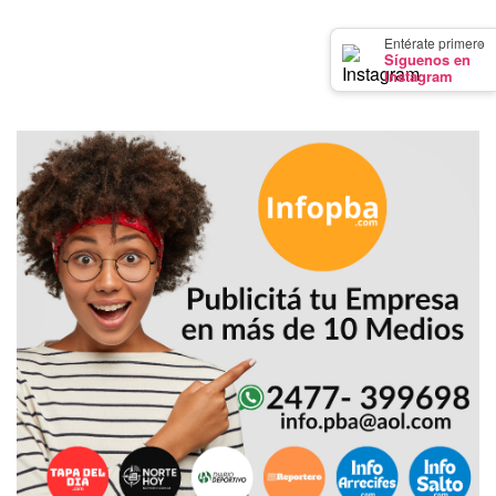
GIMNASIO
×
Entérate primero
DE
Síguenos en
PERGAMINO
Instagram
LOS
MEJORES
PRECIOS
EN
SUPLEMENTOS
DEPORTIVOS
EN
PERGAMINO
SUPLEMENTOS
DEPORTIVOS
EN
PERGAMINO:
LOS
MEJORES