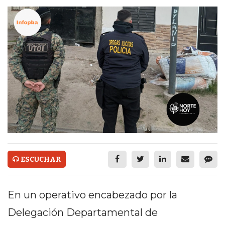
ECONOMÍA Y NEGOCIOS
ULTIMAS NOTICIAS
TEMAS DESTACADOS
TECNOLOGÍA
SERVICIOS
PRONÓSTICO
HORÓSCOPO
QUÉ ES
ESCUCHAR
CHANGUITO.COM.AR Y
CÓMO FUNCIONA: CREAR
En un operativo encabezado por la
Delegación Departamental de
TIENDAS ONLINE CON