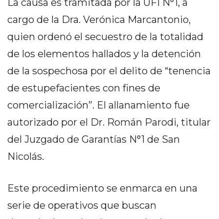
La causa es tramitada por la UFI N°1, a
EN
cargo de la Dra. Verónica Marcantonio,
NORTE
HOY
quien ordenó el secuestro de la totalidad
HORA
de los elementos hallados y la detención
CLAVE
de la sospechosa por el delito de “tenencia
PERGAMINO
de estupefacientes con fines de
NOTICIAS
ROJAS
comercialización”. El allanamiento fue
VIRTUAL
autorizado por el Dr. Román Parodi, titular
NOTICIAS
del Juzgado de Garantías N°1 de San
DE
Nicolás.
ARRECIFES
NOTICIAS
DE
Este procedimiento se enmarca en una
SALTO
serie de operativos que buscan
ZÁRATE