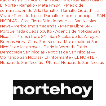
Radio Ramallo - Acero FM - 104.1 mhz - Ramallo
-
Diario
Y
El Norte - Ramallo
-
Meta Fm 94.1 - Medio de
DELIVERIES
comunicación de Villa Ramallo
-
Ramallo Ciudad
-
La
CREAR
Voz de Ramallo: Inicio
-
Ramallo Informa: principal
-
SAN
NICOLAS – Cosa Cierta Sitio de noticias
-
San Nicolas
UNA
News – Periodismo sin agenda
-
Prensa Libre SN -
TIENDA
Porque nada queda oculto
-
Agencia de Noticias San
ONLINE:
Nicolás
-
Prensa Libre SN | San Nicolás de los Arroyos,
¿CUÁL
Buenos Aires
-
Clima San Nicolás
-
Municipalidad San
ES
Nicolás de los arroyos
-
Diario la Verdad
-
Diario
Democracia San Nicolás
-
Noticias de San Nicolas —
LA
Opinando San Nicolás
-
El Informante
-
EL NORTE -
MEJOR
Noticias de San Nicolás
-
Últimas Noticias de San Nicolas
-
PLATAFORMA?
CHANGUITO.COM.AR,
LA
TIENDA
ONLINE
ARGENTINA
QUE