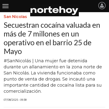
San Nicolas
Últimas
Secuestran cocaína valuada en
Noticias
más de 7 millones en un
operativo en el barrio 25 de
INICIO
Mayo
NOTICIAS RECIENTES
#SanNicolás | Una mujer fue detenida
SAN NICOLAS
durante un allanamiento en la zona norte de
RAMALLO
San Nicolás. La vivienda funcionaba como
punto de venta de drogas. Se incautó una
SAN PEDRO
importante cantidad de cocaína lista para su
PROVINCIA
comercialización.
PAIS
07/08/2025 • 09:38