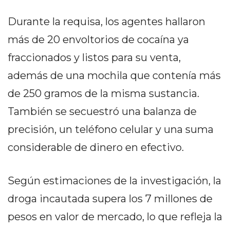
DELIVERIES
Durante la requisa, los agentes hallaron
CÓMO ORGANIZAR LOS
más de 20 envoltorios de cocaína ya
PEDIDOS DE DELIVERY
fraccionados y listos para su venta,
POR WHATSAPP SIN QUE
además de una mochila que contenía más
SE TE PIERDA NINGUNO
de 250 gramos de la misma sustancia.
También se secuestró una balanza de
precisión, un teléfono celular y una suma
considerable de dinero en efectivo.
AYUDA
TÉRMINOS
Y
Según estimaciones de la investigación, la
CONDICIONES
droga incautada supera los 7 millones de
POLÍTICAS
pesos en valor de mercado, lo que refleja la
DE