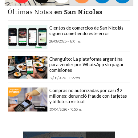
PRECIOS
Últimas Notas
en San Nicolas
WHEY
PROTEIN
Cientos de comercios de San Nicolás
EN
siguen cometiendo este error
PERGAMINO:
26/06/2026 - 12:01hs.
DÓNDE
COMPRAR
Changuito: La plataforma argentina
EL
para vender por WhatsApp sin pagar
comisiones
MEJOR
GIMNASIO
17/06/2026 - 11:22hs.
DE
Compras no autorizadas por casi $2
PERGAMINO
millones: denunció fraude con tarjetas
y billetera virtual
CREAR
30/04/2026 - 10:55hs.
TIENDA
ONLINE
GRATIS
SUPLEMENTOS