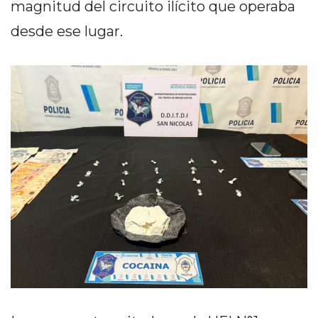
magnitud del circuito ilícito que operaba
PRIVACIDAD
MAPA
desde ese lugar.
DEL
SITIO
DIARIO
TAPA
DEL
DIA
DIARIO
REPORTERO
DIARIO
DEPORTIVO
GRUPO
DE
MEDIOS
INFOPBA
PUBLICITÁ