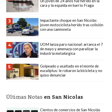
Un joven de 24 años fue herido en la
CÓMO
cara y la espalda en barrio Fraga
FUNCIONA:
CREAR
Impactante choque en San Nicolás:
3
TIENDAS
joven motociclista herido tras colisión
con una camioneta
ONLINE
CON
PEDIDOS
UOM lanza paro nacional: arranca el 7
4
de mayo y amenaza con paralizar la
POR
industria metalúrgica
WHATSAPP
TIENDA
Golpeado y asaltado en el monte de
5
ONLINE
eucaliptus: le robaron la bicicleta y no
quiso denunciar
GRATIS
EN
ARGENTINA:
CHANGUITO.COM.AR
Últimas Notas
en San Nicolas
VS
OTRAS
Cientos de comercios de San Nicolás