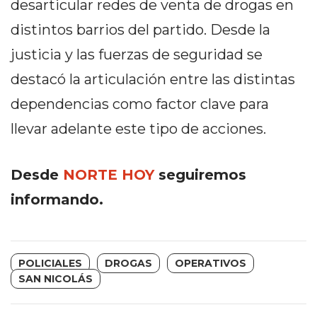
desarticular redes de venta de drogas en
Y
CAMPANA
distintos barrios del partido. Desde la
NOTICIAS
justicia y las fuerzas de seguridad se
DE
destacó la articulación entre las distintas
ZÁRATE
NOTICIAS
dependencias como factor clave para
DE
llevar adelante este tipo de acciones.
CAMPANA
EXALTACIÓN
Desde
NORTE HOY
seguiremos
DE
LA
informando.
CRUZ
COLÓN
(BUENOS
POLICIALES
DROGAS
OPERATIVOS
AIRES)
SAN NICOLÁS
EL
MEJOR