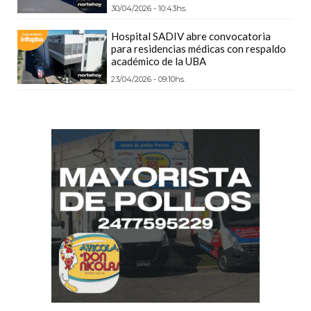
30/04/2026 - 10:43hs.
CÓMO
FUNCIONA:
Hospital SADIV abre convocatoria
CREAR
para residencias médicas con respaldo
académico de la UBA
TIENDAS
23/04/2026 - 09:10hs.
ONLINE
CON
PEDIDOS
POR
WHATSAPP
TIENDA
ONLINE
GRATIS
EN
ARGENTINA:
CHANGUITO.COM.AR
VS
OTRAS