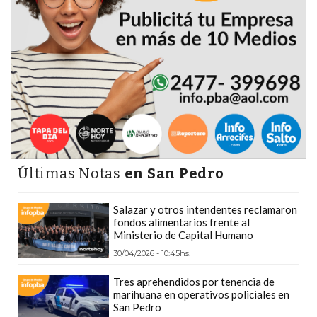
DEPORTIVOS
EN
PERGAMINO:
DÓNDE
COMPRAR
PROTEÍNA,
CREATINA
Y
PRE
Últimas Notas
en San Pedro
ENTRENO
CON
Salazar y otros intendentes reclamaron
ASESORAMIENTO
fondos alimentarios frente al
Ministerio de Capital Humano
PROFESIONAL
30/04/2026 - 10:45hs.
QUÉ
ES
Tres aprehendidos por tenencia de
CHANGUITO.COM.AR
marihuana en operativos policiales en
San Pedro
Y