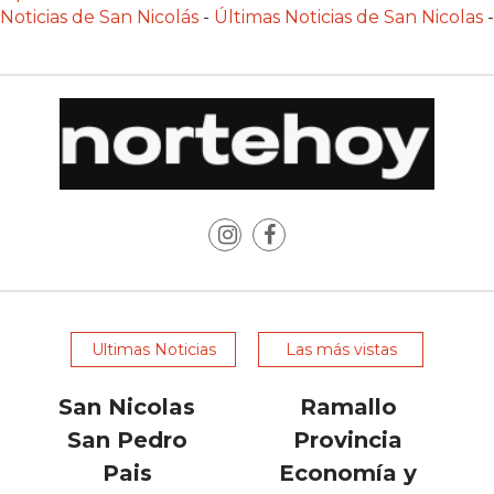
POR
Noticias de San Nicolás
-
Últimas Noticias de San Nicolas
-
QUÉ
CADA
VEZ
MÁS
GASTRONÓMICOS
ELIGEN
CHANGUITO.COM.AR
PARA
RECIBIR
PEDIDOS
MEJOR
Ultimas Noticias
Las más vistas
TIENDA
ONLINE
San Nicolas
Ramallo
POR
San Pedro
Provincia
WHATSAPP
Pais
Economía y
2026: