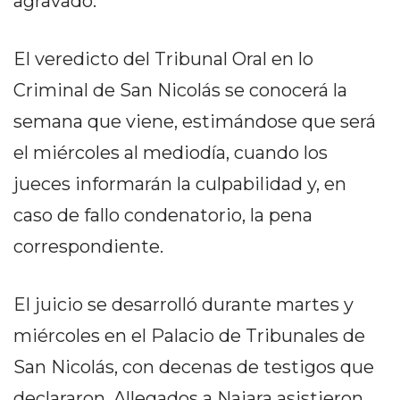
agravado.
DELIVERIES
CÓMO ORGANIZAR LOS
El veredicto del Tribunal Oral en lo
PEDIDOS DE DELIVERY
Criminal de San Nicolás se conocerá la
POR WHATSAPP SIN QUE
semana que viene, estimándose que será
SE TE PIERDA NINGUNO
el miércoles al mediodía, cuando los
jueces informarán la culpabilidad y, en
caso de fallo condenatorio, la pena
correspondiente.
AYUDA
TÉRMINOS
El juicio se desarrolló durante martes y
Y
miércoles en el Palacio de Tribunales de
CONDICIONES
POLÍTICAS
San Nicolás, con decenas de testigos que
DE
declararon. Allegados a Naiara asistieron