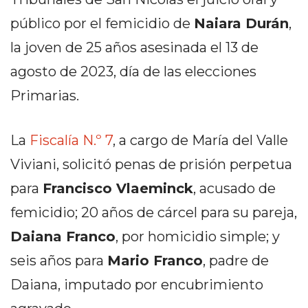
PEDIDOS POR WHATSAPP
público por el femicidio de
Naiara Durán
,
TIENDA ONLINE GRATIS
la joven de 25 años asesinada el 13 de
EN ARGENTINA:
agosto de 2023, día de las elecciones
CHANGUITO.COM.AR VS
Primarias.
OTRAS PLATAFORMAS DE
La
Fiscalía N.º 7
, a cargo de María del Valle
VENTA POR WHATSAPP
Viviani, solicitó penas de prisión perpetua
CÓMO RECIBIR PEDIDOS
para
Francisco Vlaeminck
, acusado de
DE COMIDA POR
femicidio; 20 años de cárcel para su pareja,
WHATSAPP: LA GUÍA
Daiana Franco
, por homicidio simple; y
DEFINITIVA PARA
seis años para
Mario Franco
, padre de
Daiana, imputado por encubrimiento
RESTAURANTES Y