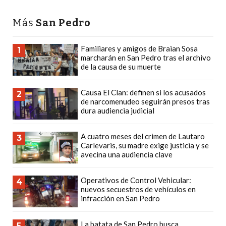
PLATAFORMAS
DE
Más
San Pedro
VENTA
POR
Familiares y amigos de Braian Sosa
1
marcharán en San Pedro tras el archivo
WHATSAPP
de la causa de su muerte
CÓMO
RECIBIR
Causa El Clan: definen si los acusados
2
PEDIDOS
de narcomenudeo seguirán presos tras
dura audiencia judicial
DE
COMIDA
A cuatro meses del crimen de Lautaro
3
POR
Carlevaris, su madre exige justicia y se
WHATSAPP:
avecina una audiencia clave
LA
GUÍA
Operativos de Control Vehicular:
4
nuevos secuestros de vehículos en
DEFINITIVA
infracción en San Pedro
PARA
RESTAURANTES
La batata de San Pedro busca
5