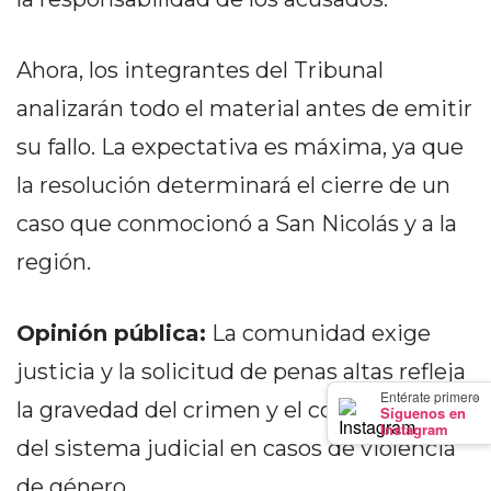
GIMNASIO
DE
Ahora, los integrantes del Tribunal
PERGAMINO
LOS
analizarán todo el material antes de emitir
MEJORES
su fallo. La expectativa es máxima, ya que
PRECIOS
la resolución determinará el cierre de un
EN
SUPLEMENTOS
caso que conmocionó a San Nicolás y a la
DEPORTIVOS
región.
EN
PERGAMINO
Opinión pública:
La comunidad exige
SUPLEMENTOS
DEPORTIVOS
justicia y la solicitud de penas altas refleja
EN
×
Entérate primero
la gravedad del crimen y el compromiso
Síguenos en
PERGAMINO:
Instagram
del sistema judicial en casos de violencia
LOS
MEJORES
de género.