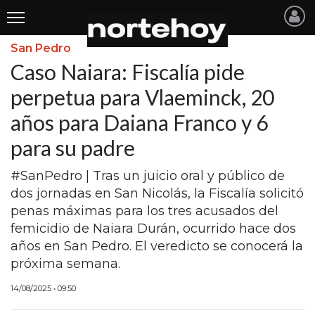
San Pedro
Últimas
Caso Naiara: Fiscalía pide
Noticias
perpetua para Vlaeminck, 20
años para Daiana Franco y 6
INICIO
para su padre
NOTICIAS RECIENTES
#SanPedro | Tras un juicio oral y público de
SAN NICOLAS
dos jornadas en San Nicolás, la Fiscalía solicitó
RAMALLO
penas máximas para los tres acusados del
femicidio de Naiara Durán, ocurrido hace dos
SAN PEDRO
años en San Pedro. El veredicto se conocerá la
PROVINCIA
próxima semana.
PAIS
14/08/2025 • 09:50