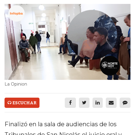
ECONOMÍA Y NEGOCIOS
ULTIMAS NOTICIAS
TEMAS DESTACADOS
TECNOLOGÍA
SERVICIOS
PRONÓSTICO
HORÓSCOPO
La Opinion
QUÉ ES
ESCUCHAR
CHANGUITO.COM.AR Y
CÓMO FUNCIONA: CREAR
Finalizó en la sala de audiencias de los
TIENDAS ONLINE CON
Tribunales de San Nicolás el juicio oral y