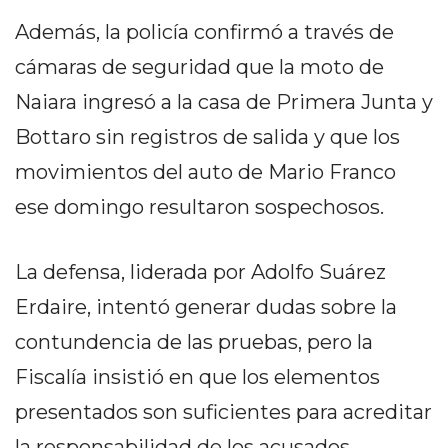
Y
Además, la policía confirmó a través de
CAMPANA
NOTICIAS
cámaras de seguridad que la moto de
DE
Naiara ingresó a la casa de Primera Junta y
ZÁRATE
Bottaro sin registros de salida y que los
NOTICIAS
DE
movimientos del auto de Mario Franco
CAMPANA
ese domingo resultaron sospechosos.
EXALTACIÓN
DE
La defensa, liderada por Adolfo Suárez
LA
CRUZ
Erdaire, intentó generar dudas sobre la
COLÓN
contundencia de las pruebas, pero la
(BUENOS
Fiscalía insistió en que los elementos
AIRES)
presentados son suficientes para acreditar
EL
MEJOR
la responsabilidad de los acusados.