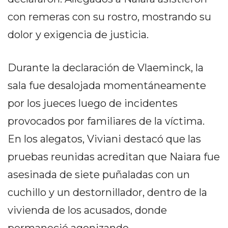
PRIVACIDAD
con remeras con su rostro, mostrando su
MAPA
DEL
dolor y exigencia de justicia.
SITIO
DIARIO
Durante la declaración de Vlaeminck, la
TAPA
sala fue desalojada momentáneamente
DEL
DIA
por los jueces luego de incidentes
DIARIO
provocados por familiares de la víctima.
REPORTERO
En los alegatos, Viviani destacó que las
DIARIO
DEPORTIVO
pruebas reunidas acreditan que Naiara fue
GRUPO
asesinada de siete puñaladas con un
DE
cuchillo y un destornillador, dentro de la
MEDIOS
vivienda de los acusados, donde
INFOPBA
PUBLICITÁ