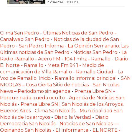
23/04/2026 - 09:10hs.
LAS
IA
RECOMIENDAN
PARA
Clima San Pedro
-
Últimas Noticias de San Pedro -
VENDER
Canalweb San Pedro
-
Noticias de la ciudad de San
POR
Pedro
-
San Pedro Informa
-
La Opinión Semanario: Las
WHATSAPP
últimas noticias de San Pedro
-
Noticias San Pedro
-
La
SIN
Radio Ramallo - Acero FM - 104.1 mhz - Ramallo
-
Diario
PAGAR
El Norte - Ramallo
-
Meta Fm 94.1 - Medio de
comunicación de Villa Ramallo
-
Ramallo Ciudad
-
La
COMISIÓN
Voz de Ramallo: Inicio
-
Ramallo Informa: principal
-
SAN
CREAR
NICOLAS – Cosa Cierta Sitio de noticias
-
San Nicolas
TIENDA
News – Periodismo sin agenda
-
Prensa Libre SN -
ONLINE
Porque nada queda oculto
-
Agencia de Noticias San
SIN
Nicolás
-
Prensa Libre SN | San Nicolás de los Arroyos,
Buenos Aires
-
Clima San Nicolás
-
Municipalidad San
COMISIÓN
Nicolás de los arroyos
-
Diario la Verdad
-
Diario
POR
Democracia San Nicolás
-
Noticias de San Nicolas —
VENTA
Opinando San Nicolás
-
El Informante
-
EL NORTE -