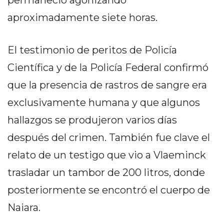
permaneció agonizando
EN
aproximadamente siete horas.
NORTE
HOY
El testimonio de peritos de Policía
HORA
CLAVE
Científica y de la Policía Federal confirmó
PERGAMINO
que la presencia de rastros de sangre era
NOTICIAS
exclusivamente humana y que algunos
ROJAS
VIRTUAL
hallazgos se produjeron varios días
NOTICIAS
después del crimen. También fue clave el
DE
relato de un testigo que vio a Vlaeminck
ARRECIFES
trasladar un tambor de 200 litros, donde
NOTICIAS
DE
posteriormente se encontró el cuerpo de
SALTO
Naiara.
ZÁRATE