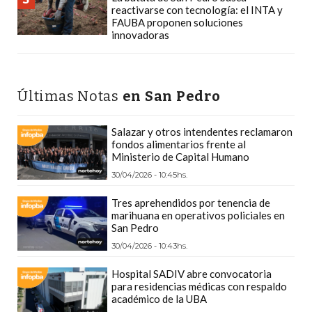
Y
reactivarse con tecnología: el INTA y
FAUBA proponen soluciones
DELIVERIES
innovadoras
CREAR
UNA
TIENDA
Últimas Notas
en San Pedro
ONLINE:
¿CUÁL
Salazar y otros intendentes reclamaron
ES
fondos alimentarios frente al
LA
Ministerio de Capital Humano
MEJOR
30/04/2026 - 10:45hs.
PLATAFORMA?
Tres aprehendidos por tenencia de
CHANGUITO.COM.AR,
marihuana en operativos policiales en
San Pedro
LA
30/04/2026 - 10:43hs.
TIENDA
ONLINE
Hospital SADIV abre convocatoria
ARGENTINA
para residencias médicas con respaldo
académico de la UBA
QUE