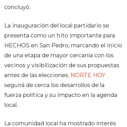
EN
concluyó.
NORTE
HOY
La inauguración del local partidario se
HORA
presenta como un hito importante para
CLAVE
PERGAMINO
HECHOS en San Pedro, marcando el inicio
NOTICIAS
de una etapa de mayor cercanía con los
ROJAS
vecinos y visibilización de sus propuestas
VIRTUAL
antes de las elecciones.
NORTE HOY
NOTICIAS
DE
seguirá de cerca los desarrollos de la
ARRECIFES
fuerza política y su impacto en la agenda
NOTICIAS
local.
DE
SALTO
ZÁRATE
La comunidad local ha mostrado interés