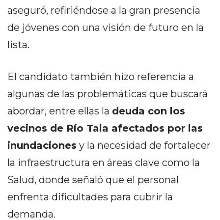
DELIVERIES
aseguró, refiriéndose a la gran presencia
CÓMO ORGANIZAR LOS
de jóvenes con una visión de futuro en la
PEDIDOS DE DELIVERY
lista.
POR WHATSAPP SIN QUE
El candidato también hizo referencia a
SE TE PIERDA NINGUNO
algunas de las problemáticas que buscará
abordar, entre ellas la
deuda con los
vecinos de Río Tala afectados por las
AYUDA
inundaciones
y la necesidad de fortalecer
TÉRMINOS
la infraestructura en áreas clave como la
Y
Salud, donde señaló que el personal
CONDICIONES
enfrenta dificultades para cubrir la
POLÍTICAS
DE
demanda.