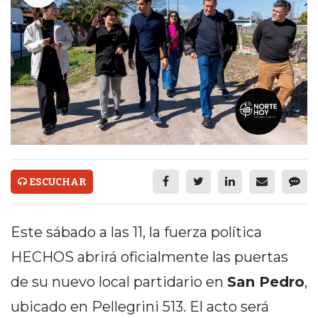
ECONOMÍA Y NEGOCIOS
ULTIMAS NOTICIAS
TEMAS DESTACADOS
TECNOLOGÍA
SERVICIOS
PRONÓSTICO
ESCUCHAR
HORÓSCOPO
QUÉ ES
Este sábado a las 11, la fuerza política
CHANGUITO.COM.AR Y
HECHOS abrirá oficialmente las puertas
CÓMO FUNCIONA: CREAR
de su nuevo local partidario en
San Pedro
,
TIENDAS ONLINE CON
ubicado en Pellegrini 513. El acto será