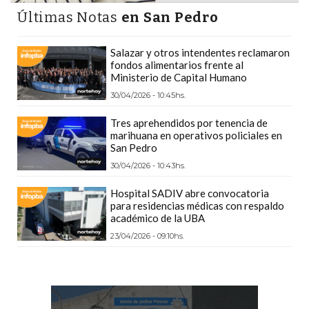
PRECIOS
Últimas Notas
en San Pedro
WHEY
PROTEIN
Salazar y otros intendentes reclamaron
fondos alimentarios frente al
EN
Ministerio de Capital Humano
PERGAMINO:
30/04/2026 - 10:45hs.
DÓNDE
COMPRAR
Tres aprehendidos por tenencia de
marihuana en operativos policiales en
EL
San Pedro
MEJOR
30/04/2026 - 10:43hs.
GIMNASIO
Hospital SADIV abre convocatoria
DE
para residencias médicas con respaldo
PERGAMINO
académico de la UBA
CREAR
23/04/2026 - 09:10hs.
TIENDA
ONLINE
GRATIS
SUPLEMENTOS