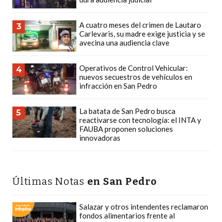
CÓMO
FUNCIONA:
A cuatro meses del crimen de Lautaro
3
Carlevaris, su madre exige justicia y se
CREAR
avecina una audiencia clave
TIENDAS
ONLINE
Operativos de Control Vehicular:
4
CON
nuevos secuestros de vehículos en
infracción en San Pedro
PEDIDOS
POR
La batata de San Pedro busca
WHATSAPP
5
reactivarse con tecnología: el INTA y
TIENDA
FAUBA proponen soluciones
innovadoras
ONLINE
GRATIS
EN
ARGENTINA:
Últimas Notas
en San Pedro
CHANGUITO.COM.AR
VS
Salazar y otros intendentes reclamaron
fondos alimentarios frente al
OTRAS