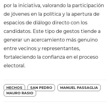
Y
por la iniciativa, valorando la participación
CAMPANA
de jóvenes en la política y la apertura de
NOTICIAS
DE
espacios de diálogo directo con los
ZÁRATE
candidatos. Este tipo de gestos tiende a
NOTICIAS
generar un acercamiento más genuino
DE
CAMPANA
entre vecinos y representantes,
EXALTACIÓN
fortaleciendo la confianza en el proceso
DE
electoral.
LA
CRUZ
COLÓN
(BUENOS
HECHOS
SAN PEDRO
MANUEL PASSAGLIA
MAURO RASIO
AIRES)
EL
MEJOR