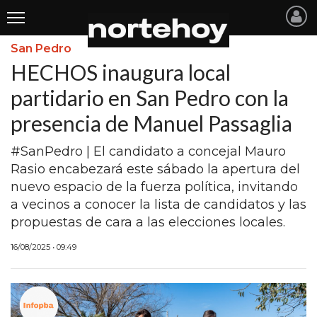
San Pedro
Últimas
HECHOS inaugura local
Noticias
partidario en San Pedro con la
presencia de Manuel Passaglia
INICIO
NOTICIAS RECIENTES
#SanPedro | El candidato a concejal Mauro
Rasio encabezará este sábado la apertura del
SAN NICOLAS
nuevo espacio de la fuerza política, invitando
a vecinos a conocer la lista de candidatos y las
RAMALLO
propuestas de cara a las elecciones locales.
SAN PEDRO
16/08/2025 • 09:49
PROVINCIA
PAIS