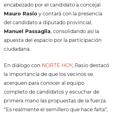
PEDIDOS POR WHATSAPP
encabezado por el candidato a concejal
Mauro Rasio
y contará con la presencia
TIENDA ONLINE GRATIS
del candidato a diputado provincial,
EN ARGENTINA:
Manuel Passaglia
, consolidando así la
CHANGUITO.COM.AR VS
apuesta del espacio por la participación
OTRAS PLATAFORMAS DE
ciudadana.
VENTA POR WHATSAPP
CÓMO RECIBIR PEDIDOS
En diálogo con
NORTE HOY
, Rasio destacó
la importancia de que los vecinos se
DE COMIDA POR
acerquen para conocer al equipo
WHATSAPP: LA GUÍA
completo de candidatos y escuchar de
DEFINITIVA PARA
primera mano las propuestas de la fuerza.
RESTAURANTES Y
"Es realmente el semillero que hace falta",