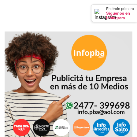
GIMNASIO
×
Entérate primero
DE
Síguenos en
Instagram
PERGAMINO
LOS
MEJORES
PRECIOS
EN
SUPLEMENTOS
DEPORTIVOS
EN
PERGAMINO
SUPLEMENTOS
DEPORTIVOS
EN
PERGAMINO:
LOS
MEJORES