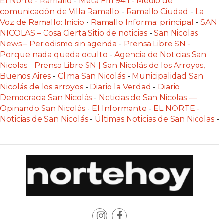
El Norte - Ramallo
-
Meta Fm 94.1 - Medio de
Y
comunicación de Villa Ramallo
-
Ramallo Ciudad
-
La
DELIVERIES
Voz de Ramallo: Inicio
-
Ramallo Informa: principal
-
SAN
CREAR
NICOLAS – Cosa Cierta Sitio de noticias
-
San Nicolas
News – Periodismo sin agenda
-
Prensa Libre SN -
UNA
Porque nada queda oculto
-
Agencia de Noticias San
TIENDA
Nicolás
-
Prensa Libre SN | San Nicolás de los Arroyos,
ONLINE:
Buenos Aires
-
Clima San Nicolás
-
Municipalidad San
¿CUÁL
Nicolás de los arroyos
-
Diario la Verdad
-
Diario
ES
Democracia San Nicolás
-
Noticias de San Nicolas —
Opinando San Nicolás
-
El Informante
-
EL NORTE -
LA
Noticias de San Nicolás
-
Últimas Noticias de San Nicolas
-
MEJOR
PLATAFORMA?
CHANGUITO.COM.AR,
LA
TIENDA
ONLINE
ARGENTINA
QUE