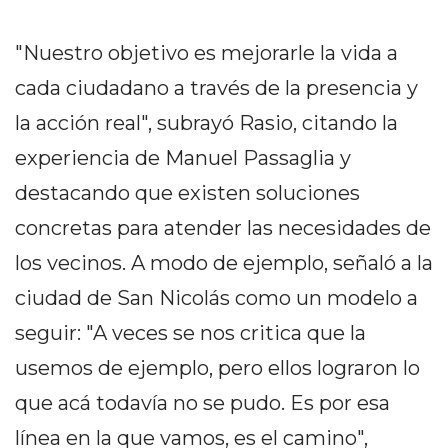
PRIVACIDAD
MAPA
"Nuestro objetivo es mejorarle la vida a
DEL
cada ciudadano a través de la presencia y
SITIO
DIARIO
la acción real", subrayó Rasio, citando la
TAPA
experiencia de Manuel Passaglia y
DEL
destacando que existen soluciones
DIA
DIARIO
concretas para atender las necesidades de
REPORTERO
los vecinos. A modo de ejemplo, señaló a la
DIARIO
ciudad de San Nicolás como un modelo a
DEPORTIVO
seguir: "A veces se nos critica que la
GRUPO
DE
usemos de ejemplo, pero ellos lograron lo
MEDIOS
que acá todavía no se pudo. Es por esa
INFOPBA
línea en la que vamos, es el camino",
PUBLICITÁ