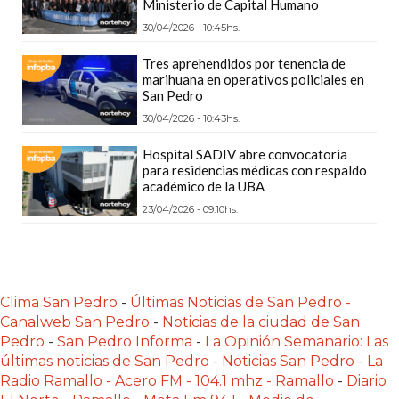
Ministerio de Capital Humano
PLATAFORMAS
30/04/2026 - 10:45hs.
DE
VENTA
Tres aprehendidos por tenencia de
marihuana en operativos policiales en
POR
San Pedro
WHATSAPP
30/04/2026 - 10:43hs.
CÓMO
Hospital SADIV abre convocatoria
RECIBIR
para residencias médicas con respaldo
PEDIDOS
académico de la UBA
DE
23/04/2026 - 09:10hs.
COMIDA
POR
WHATSAPP:
LA
Clima San Pedro
-
Últimas Noticias de San Pedro -
GUÍA
Canalweb San Pedro
-
Noticias de la ciudad de San
DEFINITIVA
Pedro
-
San Pedro Informa
-
La Opinión Semanario: Las
últimas noticias de San Pedro
-
Noticias San Pedro
-
La
PARA
Radio Ramallo - Acero FM - 104.1 mhz - Ramallo
-
Diario
RESTAURANTES