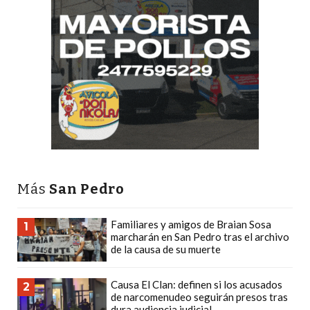
DEPORTIVOS
EN
PERGAMINO:
DÓNDE
COMPRAR
PROTEÍNA,
CREATINA
Y
PRE
ENTRENO
Más
San Pedro
CON
ASESORAMIENTO
Familiares y amigos de Braian Sosa
1
PROFESIONAL
marcharán en San Pedro tras el archivo
de la causa de su muerte
QUÉ
ES
Causa El Clan: definen si los acusados
CHANGUITO.COM.AR
2
de narcomenudeo seguirán presos tras
Y
dura audiencia judicial