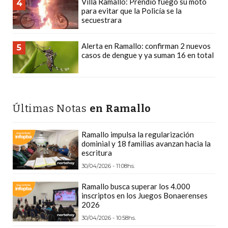
Villa Ramallo: Prendió fuego su moto
4
Y
para evitar que la Policía se la
DELIVERIES
secuestrara
CREAR
Alerta en Ramallo: confirman 2 nuevos
UNA
5
casos de dengue y ya suman 16 en total
TIENDA
ONLINE:
¿CUÁL
ES
Últimas Notas
en Ramallo
LA
MEJOR
Ramallo impulsa la regularización
PLATAFORMA?
dominial y 18 familias avanzan hacia la
escritura
CHANGUITO.COM.AR,
30/04/2026 - 11:08hs.
LA
TIENDA
Ramallo busca superar los 4.000
ONLINE
inscriptos en los Juegos Bonaerenses
2026
ARGENTINA
30/04/2026 - 10:58hs.
QUE