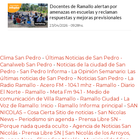
LAS
Docentes de Ramallo alertan por
IA
amenazas en escuelas y reclaman
respuestas y mejoras previsionales
RECOMIENDAN
23/04/2026 - 09:28hs.
PARA
VENDER
POR
WHATSAPP
Clima San Pedro
-
Últimas Noticias de San Pedro -
SIN
Canalweb San Pedro
-
Noticias de la ciudad de San
PAGAR
Pedro
-
San Pedro Informa
-
La Opinión Semanario: Las
COMISIÓN
últimas noticias de San Pedro
-
Noticias San Pedro
-
La
Radio Ramallo - Acero FM - 104.1 mhz - Ramallo
-
Diario
CREAR
El Norte - Ramallo
-
Meta Fm 94.1 - Medio de
TIENDA
comunicación de Villa Ramallo
-
Ramallo Ciudad
-
La
ONLINE
Voz de Ramallo: Inicio
-
Ramallo Informa: principal
-
SAN
SIN
NICOLAS – Cosa Cierta Sitio de noticias
-
San Nicolas
COMISIÓN
News – Periodismo sin agenda
-
Prensa Libre SN -
POR
Porque nada queda oculto
-
Agencia de Noticias San
Nicolás
-
Prensa Libre SN | San Nicolás de los Arroyos,
VENTA