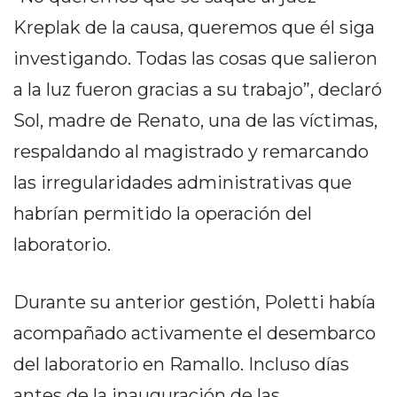
EN
Kreplak de la causa, queremos que él siga
NORTE
investigando. Todas las cosas que salieron
HOY
a la luz fueron gracias a su trabajo”, declaró
HORA
CLAVE
Sol, madre de Renato, una de las víctimas,
PERGAMINO
respaldando al magistrado y remarcando
NOTICIAS
las irregularidades administrativas que
ROJAS
VIRTUAL
habrían permitido la operación del
NOTICIAS
laboratorio.
DE
ARRECIFES
Durante su anterior gestión, Poletti había
NOTICIAS
DE
acompañado activamente el desembarco
SALTO
del laboratorio en Ramallo. Incluso días
ZÁRATE
antes de la inauguración de las