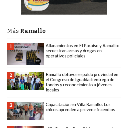
PLATAFORMAS
DE
VENTA
POR
Más
Ramallo
WHATSAPP
CÓMO
Allanamientos en El Paraíso y Ramallo:
1
RECIBIR
secuestran armas y drogas en
operativos policiales
PEDIDOS
DE
COMIDA
Ramallo obtuvo respaldo provincial en
2
POR
el Congreso de Igualdad: entrega de
fondos y reconocimiento a jóvenes
WHATSAPP:
locales
LA
GUÍA
Capacitación en Villa Ramallo: Los
3
DEFINITIVA
chicos aprenden a prevenir incendios
PARA
RESTAURANTES