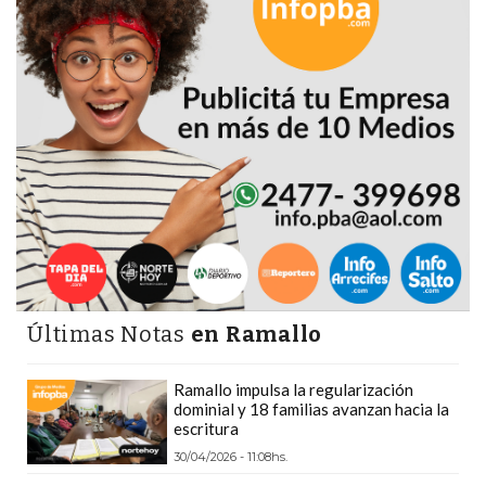
DEPORTIVOS
EN
PERGAMINO:
DÓNDE
COMPRAR
PROTEÍNA,
CREATINA
Y
PRE
ENTRENO
CON
Últimas Notas
en Ramallo
ASESORAMIENTO
PROFESIONAL
Ramallo impulsa la regularización
QUÉ
dominial y 18 familias avanzan hacia la
ES
escritura
CHANGUITO.COM.AR
30/04/2026 - 11:08hs.
Y