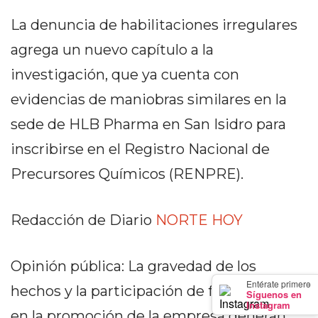
GIMNASIO
La denuncia de habilitaciones irregulares
DE
PERGAMINO
agrega un nuevo capítulo a la
LOS
investigación, que ya cuenta con
MEJORES
evidencias de maniobras similares en la
PRECIOS
sede de HLB Pharma en San Isidro para
EN
SUPLEMENTOS
inscribirse en el Registro Nacional de
DEPORTIVOS
Precursores Químicos (RENPRE).
EN
PERGAMINO
SUPLEMENTOS
Redacción de Diario
NORTE HOY
DEPORTIVOS
EN
Opinión pública: La gravedad de los
PERGAMINO:
×
Entérate primero
hechos y la participación de funcionarios
LOS
Síguenos en
Instagram
MEJORES
en la promoción de la empresa generan