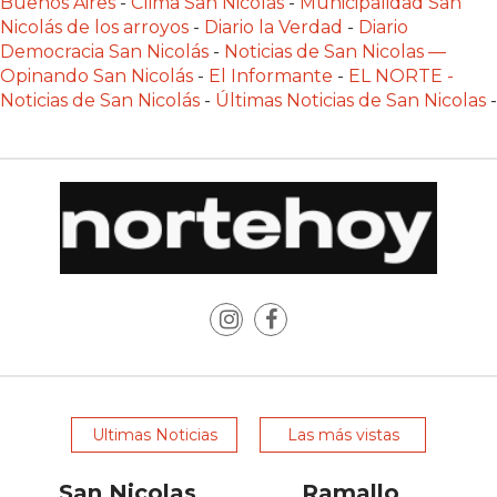
Buenos Aires
-
Clima San Nicolás
-
Municipalidad San
POR
Nicolás de los arroyos
-
Diario la Verdad
-
Diario
QUÉ
Democracia San Nicolás
-
Noticias de San Nicolas —
CADA
Opinando San Nicolás
-
El Informante
-
EL NORTE -
VEZ
Noticias de San Nicolás
-
Últimas Noticias de San Nicolas
-
MÁS
GASTRONÓMICOS
ELIGEN
CHANGUITO.COM.AR
PARA
RECIBIR
PEDIDOS
MEJOR
TIENDA
ONLINE
POR
Ultimas Noticias
Las más vistas
WHATSAPP
2026:
San Nicolas
Ramallo