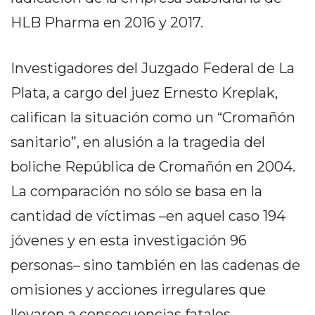
DELIVERIES
HLB Pharma en 2016 y 2017.
CÓMO ORGANIZAR LOS
PEDIDOS DE DELIVERY
Investigadores del Juzgado Federal de La
POR WHATSAPP SIN QUE
Plata, a cargo del juez Ernesto Kreplak,
califican la situación como un “Cromañón
SE TE PIERDA NINGUNO
sanitario”, en alusión a la tragedia del
boliche República de Cromañón en 2004.
La comparación no sólo se basa en la
AYUDA
cantidad de víctimas –en aquel caso 194
TÉRMINOS
jóvenes y en esta investigación 96
Y
CONDICIONES
personas– sino también en las cadenas de
POLÍTICAS
omisiones y acciones irregulares que
DE
llevaron a consecuencias fatales.