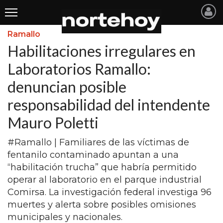
Ramallo
Últimas
Habilitaciones irregulares en
Noticias
Laboratorios Ramallo:
denuncian posible
INICIO
responsabilidad del intendente
NOTICIAS RECIENTES
Mauro Poletti
SAN NICOLAS
#Ramallo | Familiares de las víctimas de
RAMALLO
fentanilo contaminado apuntan a una
SAN PEDRO
“habilitación trucha” que habría permitido
operar al laboratorio en el parque industrial
PROVINCIA
Comirsa. La investigación federal investiga 96
muertes y alerta sobre posibles omisiones
PAIS
municipales y nacionales.