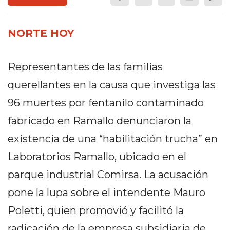
PEDIDOS POR WHATSAPP
TIENDA ONLINE GRATIS
NORTE HOY
EN ARGENTINA:
Representantes de las familias
CHANGUITO.COM.AR VS
querellantes en la causa que investiga las
OTRAS PLATAFORMAS DE
96 muertes por fentanilo contaminado
VENTA POR WHATSAPP
fabricado en Ramallo denunciaron la
CÓMO RECIBIR PEDIDOS
existencia de una “habilitación trucha” en
DE COMIDA POR
Laboratorios Ramallo, ubicado en el
WHATSAPP: LA GUÍA
parque industrial Comirsa. La acusación
pone la lupa sobre el intendente Mauro
DEFINITIVA PARA
Poletti, quien promovió y facilitó la
RESTAURANTES Y
radicación de la empresa subsidiaria de