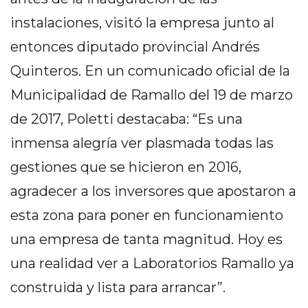
Y
instalaciones, visitó la empresa junto al
CAMPANA
NOTICIAS
entonces diputado provincial Andrés
DE
Quinteros. En un comunicado oficial de la
ZÁRATE
Municipalidad de Ramallo del 19 de marzo
NOTICIAS
DE
de 2017, Poletti destacaba: “Es una
CAMPANA
inmensa alegría ver plasmada todas las
EXALTACIÓN
gestiones que se hicieron en 2016,
DE
LA
agradecer a los inversores que apostaron a
CRUZ
esta zona para poner en funcionamiento
COLÓN
una empresa de tanta magnitud. Hoy es
(BUENOS
una realidad ver a Laboratorios Ramallo ya
AIRES)
EL
construida y lista para arrancar”.
MEJOR