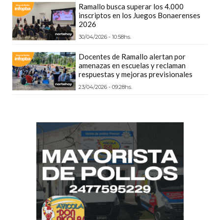
Ramallo busca superar los 4.000
CÓMO
inscriptos en los Juegos Bonaerenses
FUNCIONA:
2026
CREAR
30/04/2026 - 10:58hs.
TIENDAS
Docentes de Ramallo alertan por
ONLINE
amenazas en escuelas y reclaman
CON
respuestas y mejoras previsionales
PEDIDOS
23/04/2026 - 09:28hs.
POR
WHATSAPP
TIENDA
ONLINE
GRATIS
EN
ARGENTINA:
CHANGUITO.COM.AR
VS
OTRAS