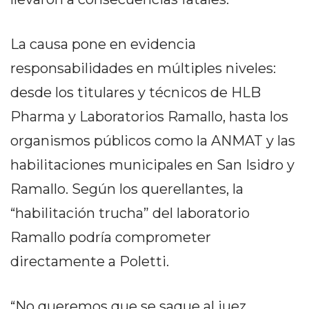
PRIVACIDAD
MAPA
La causa pone en evidencia
DEL
SITIO
responsabilidades en múltiples niveles:
DIARIO
desde los titulares y técnicos de HLB
TAPA
Pharma y Laboratorios Ramallo, hasta los
DEL
DIA
organismos públicos como la ANMAT y las
DIARIO
habilitaciones municipales en San Isidro y
REPORTERO
Ramallo. Según los querellantes, la
DIARIO
DEPORTIVO
“habilitación trucha” del laboratorio
GRUPO
Ramallo podría comprometer
DE
directamente a Poletti.
MEDIOS
INFOPBA
PUBLICITÁ
“No queremos que se saque al juez