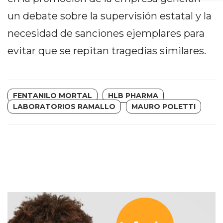
PRECIOS
un debate sobre la supervisión estatal y la
WHEY
necesidad de sanciones ejemplares para
PROTEIN
EN
evitar que se repitan tragedias similares.
PERGAMINO:
DÓNDE
COMPRAR
FENTANILO MORTAL
HLB PHARMA
EL
LABORATORIOS RAMALLO
MAURO POLETTI
MEJOR
GIMNASIO
DE
PERGAMINO
CREAR
TIENDA
ONLINE
GRATIS
SUPLEMENTOS