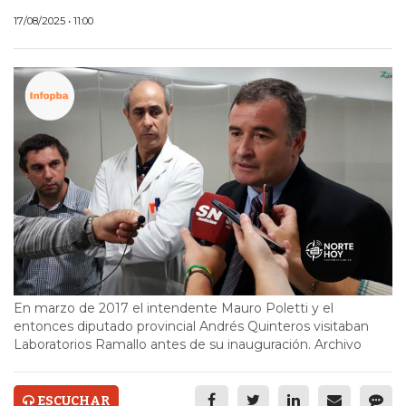
ECONOMÍA Y NEGOCIOS
17/08/2025 • 11:00
ULTIMAS NOTICIAS
TEMAS DESTACADOS
TECNOLOGÍA
SERVICIOS
PRONÓSTICO
HORÓSCOPO
QUÉ ES
En marzo de 2017 el intendente Mauro Poletti y el
CHANGUITO.COM.AR Y
entonces diputado provincial Andrés Quinteros visitaban
Laboratorios Ramallo antes de su inauguración. Archivo
CÓMO FUNCIONA: CREAR
TIENDAS ONLINE CON
ESCUCHAR