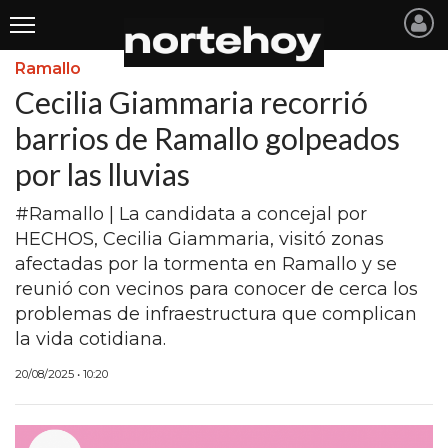
Ramallo
Últimas
Cecilia Giammaria recorrió
Noticias
barrios de Ramallo golpeados
por las lluvias
INICIO
NOTICIAS RECIENTES
#Ramallo | La candidata a concejal por
HECHOS, Cecilia Giammaria, visitó zonas
SAN NICOLAS
afectadas por la tormenta en Ramallo y se
reunió con vecinos para conocer de cerca los
RAMALLO
problemas de infraestructura que complican
SAN PEDRO
la vida cotidiana.
PROVINCIA
20/08/2025 • 10:20
PAIS