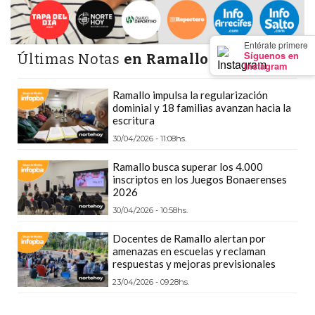
Y
CAMPANA
NOTICIAS
×
Entérate primero
Síguenos en
Últimas Notas
en Ramallo
DE
Instagram
ZÁRATE
Ramallo impulsa la regularización
NOTICIAS
dominial y 18 familias avanzan hacia la
DE
escritura
CAMPANA
30/04/2026 - 11:08hs.
EXALTACIÓN
Ramallo busca superar los 4.000
DE
inscriptos en los Juegos Bonaerenses
2026
LA
CRUZ
30/04/2026 - 10:58hs.
COLÓN
Docentes de Ramallo alertan por
(BUENOS
amenazas en escuelas y reclaman
respuestas y mejoras previsionales
AIRES)
23/04/2026 - 09:28hs.
EL
MEJOR