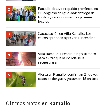
PRECIOS
Ramallo obtuvo respaldo provincial en
2
WHEY
el Congreso de Igualdad: entrega de
PROTEIN
fondos y reconocimiento a jóvenes
locales
EN
PERGAMINO:
Capacitación en Villa Ramallo: Los
3
DÓNDE
chicos aprenden a prevenir incendios
COMPRAR
EL
Villa Ramallo: Prendió fuego su moto
MEJOR
4
para evitar que la Policía se la
GIMNASIO
secuestrara
DE
PERGAMINO
Alerta en Ramallo: confirman 2 nuevos
5
casos de dengue y ya suman 16 en total
CREAR
TIENDA
ONLINE
GRATIS
Últimas Notas
en Ramallo
SUPLEMENTOS