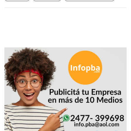
EN
NORTE
HOY
HORA
CLAVE
PERGAMINO
NOTICIAS
ROJAS
VIRTUAL
NOTICIAS
DE
ARRECIFES
NOTICIAS
DE
SALTO
ZÁRATE