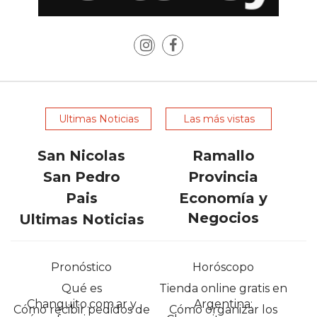
PLATAFORMAS
DE
VENTA
POR
WHATSAPP
CÓMO
Ultimas Noticias
Las más vistas
RECIBIR
PEDIDOS
San Nicolas
Ramallo
DE
San Pedro
Provincia
COMIDA
POR
Pais
Economía y
WHATSAPP:
Negocios
Ultimas Noticias
LA
GUÍA
Pronóstico
Horóscopo
DEFINITIVA
PARA
Qué es
Tienda online gratis en
Changuito.com.ar y
Argentina:
RESTAURANTES
Cómo recibir pedidos de
Cómo organizar los