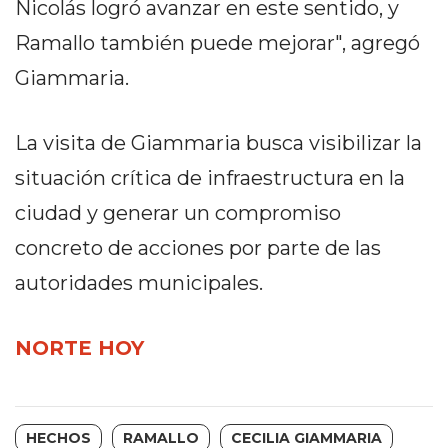
Nicolás logró avanzar en este sentido, y
PRIVACIDAD
MAPA
Ramallo también puede mejorar", agregó
DEL
Giammaria.
SITIO
DIARIO
La visita de Giammaria busca visibilizar la
TAPA
DEL
situación crítica de infraestructura en la
DIA
ciudad y generar un compromiso
DIARIO
concreto de acciones por parte de las
REPORTERO
DIARIO
autoridades municipales.
DEPORTIVO
GRUPO
NORTE HOY
DE
MEDIOS
INFOPBA
HECHOS
RAMALLO
CECILIA GIAMMARIA
PUBLICITÁ