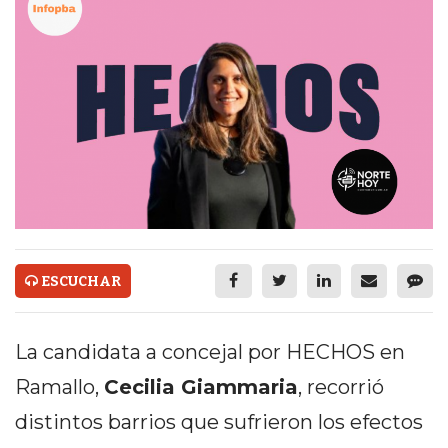
ECONOMÍA Y NEGOCIOS
ULTIMAS NOTICIAS
TEMAS DESTACADOS
TECNOLOGÍA
SERVICIOS
PRONÓSTICO
HORÓSCOPO
ESCUCHAR
QUÉ ES
CHANGUITO.COM.AR Y
La candidata a concejal por HECHOS en
CÓMO FUNCIONA: CREAR
Ramallo,
Cecilia Giammaria
, recorrió
distintos barrios que sufrieron los efectos
TIENDAS ONLINE CON