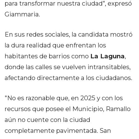
DELIVERIES
para transformar nuestra ciudad", expresó
Giammaria.
CÓMO ORGANIZAR LOS
PEDIDOS DE DELIVERY
En sus redes sociales, la candidata mostró
POR WHATSAPP SIN QUE
la dura realidad que enfrentan los
SE TE PIERDA NINGUNO
habitantes de barrios como
La Laguna
,
donde las calles se vuelven intransitables,
afectando directamente a los ciudadanos.
AYUDA
"No es razonable que, en 2025 y con los
TÉRMINOS
Y
recursos que posee el Municipio, Ramallo
CONDICIONES
aún no cuente con la ciudad
POLÍTICAS
completamente pavimentada. San
DE