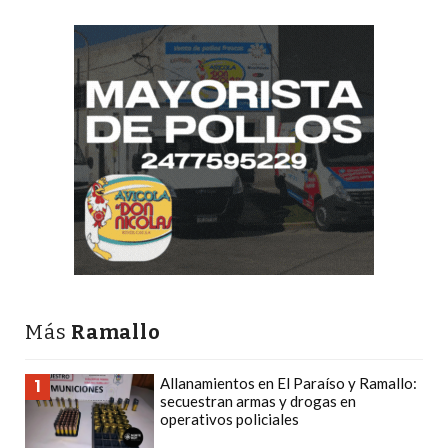
GIMNASIO
DE
PERGAMINO
LOS
MEJORES
PRECIOS
EN
SUPLEMENTOS
DEPORTIVOS
EN
PERGAMINO
SUPLEMENTOS
Más
Ramallo
DEPORTIVOS
EN
Allanamientos en El Paraíso y Ramallo:
PERGAMINO:
1
secuestran armas y drogas en
LOS
operativos policiales
MEJORES