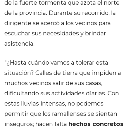
de la fuerte tormenta que azota el norte
PEDIDOS POR WHATSAPP
de la provincia. Durante su recorrido, la
TIENDA ONLINE GRATIS
dirigente se acercó a los vecinos para
EN ARGENTINA:
escuchar sus necesidades y brindar
CHANGUITO.COM.AR VS
asistencia.
OTRAS PLATAFORMAS DE
"¿Hasta cuándo vamos a tolerar esta
VENTA POR WHATSAPP
situación? Calles de tierra que impiden a
CÓMO RECIBIR PEDIDOS
muchos vecinos salir de sus casas,
DE COMIDA POR
dificultando sus actividades diarias. Con
WHATSAPP: LA GUÍA
estas lluvias intensas, no podemos
DEFINITIVA PARA
permitir que los ramallenses se sientan
RESTAURANTES Y
inseguros; hacen falta
hechos concretos