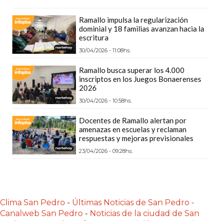
DEPORTIVOS
Ramallo impulsa la regularización
EN
dominial y 18 familias avanzan hacia la
PERGAMINO:
escritura
DÓNDE
30/04/2026 - 11:08hs.
COMPRAR
Ramallo busca superar los 4.000
PROTEÍNA,
inscriptos en los Juegos Bonaerenses
CREATINA
2026
Y
30/04/2026 - 10:58hs.
PRE
Docentes de Ramallo alertan por
ENTRENO
amenazas en escuelas y reclaman
respuestas y mejoras previsionales
CON
ASESORAMIENTO
23/04/2026 - 09:28hs.
PROFESIONAL
QUÉ
ES
Clima San Pedro
-
Últimas Noticias de San Pedro -
CHANGUITO.COM.AR
Canalweb San Pedro
-
Noticias de la ciudad de San
Y