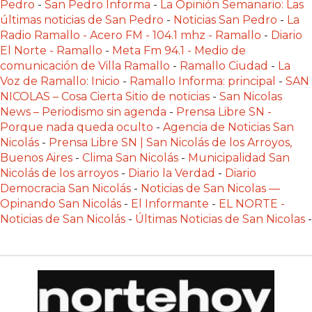
Pedro
-
San Pedro Informa
-
La Opinión Semanario: Las
CÓMO
últimas noticias de San Pedro
-
Noticias San Pedro
-
La
FUNCIONA:
Radio Ramallo - Acero FM - 104.1 mhz - Ramallo
-
Diario
CREAR
El Norte - Ramallo
-
Meta Fm 94.1 - Medio de
comunicación de Villa Ramallo
-
Ramallo Ciudad
-
La
TIENDAS
Voz de Ramallo: Inicio
-
Ramallo Informa: principal
-
SAN
ONLINE
NICOLAS – Cosa Cierta Sitio de noticias
-
San Nicolas
CON
News – Periodismo sin agenda
-
Prensa Libre SN -
PEDIDOS
Porque nada queda oculto
-
Agencia de Noticias San
POR
Nicolás
-
Prensa Libre SN | San Nicolás de los Arroyos,
WHATSAPP
Buenos Aires
-
Clima San Nicolás
-
Municipalidad San
Nicolás de los arroyos
-
Diario la Verdad
-
Diario
TIENDA
Democracia San Nicolás
-
Noticias de San Nicolas —
ONLINE
Opinando San Nicolás
-
El Informante
-
EL NORTE -
GRATIS
Noticias de San Nicolás
-
Últimas Noticias de San Nicolas
-
EN
ARGENTINA:
CHANGUITO.COM.AR
VS
OTRAS