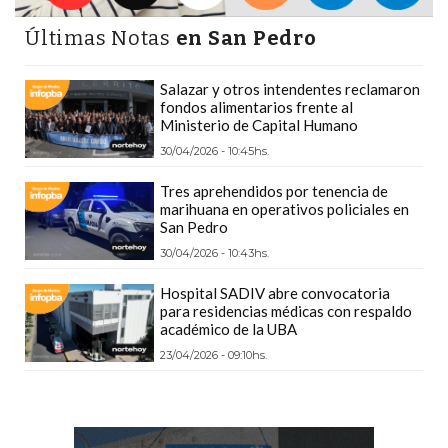
DEPORTIVOS
Últimas Notas
en San Pedro
EN
PERGAMINO:
Salazar y otros intendentes reclamaron
DÓNDE
fondos alimentarios frente al
COMPRAR
Ministerio de Capital Humano
PROTEÍNA,
30/04/2026 - 10:45hs.
CREATINA
Tres aprehendidos por tenencia de
Y
marihuana en operativos policiales en
San Pedro
PRE
ENTRENO
30/04/2026 - 10:43hs.
CON
Hospital SADIV abre convocatoria
ASESORAMIENTO
para residencias médicas con respaldo
académico de la UBA
PROFESIONAL
23/04/2026 - 09:10hs.
QUÉ
ES
CHANGUITO.COM.AR
Y