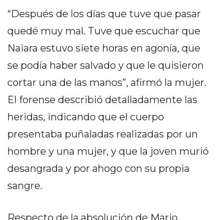
PRIVACIDAD
“Después de los días que tuve que pasar
MAPA
quedé muy mal. Tuve que escuchar que
DEL
SITIO
Naiara estuvo siete horas en agonía, que
DIARIO
se podía haber salvado y que le quisieron
TAPA
cortar una de las manos”, afirmó la mujer.
DEL
DIA
El forense describió detalladamente las
DIARIO
heridas, indicando que el cuerpo
REPORTERO
presentaba puñaladas realizadas por un
DIARIO
DEPORTIVO
hombre y una mujer, y que la joven murió
GRUPO
desangrada y por ahogo con su propia
DE
sangre.
MEDIOS
INFOPBA
Respecto de la absolución de Mario
PUBLICITÁ