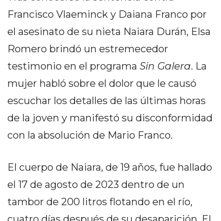
PEDIDOS POR WHATSAPP
Francisco Vlaeminck y Daiana Franco por
TIENDA ONLINE GRATIS
el asesinato de su nieta Naiara Durán, Elsa
EN ARGENTINA:
Romero brindó un estremecedor
testimonio en el programa
Sin Galera
. La
CHANGUITO.COM.AR VS
mujer habló sobre el dolor que le causó
OTRAS PLATAFORMAS DE
escuchar los detalles de las últimas horas
VENTA POR WHATSAPP
de la joven y manifestó su disconformidad
CÓMO RECIBIR PEDIDOS
con la absolución de Mario Franco.
DE COMIDA POR
WHATSAPP: LA GUÍA
El cuerpo de Naiara, de 19 años, fue hallado
el 17 de agosto de 2023 dentro de un
DEFINITIVA PARA
tambor de 200 litros flotando en el río,
RESTAURANTES Y
cuatro días después de su desaparición. El