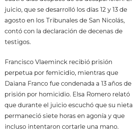
DELIVERIES
juicio, que se desarrolló los días 12 y 13 de
CÓMO ORGANIZAR LOS
agosto en los Tribunales de San Nicolás,
PEDIDOS DE DELIVERY
contó con la declaración de decenas de
POR WHATSAPP SIN QUE
testigos.
SE TE PIERDA NINGUNO
Francisco Vlaeminck recibió prisión
perpetua por femicidio, mientras que
Daiana Franco fue condenada a 13 años de
AYUDA
prisión por homicidio. Elsa Romero relató
TÉRMINOS
que durante el juicio escuchó que su nieta
Y
permaneció siete horas en agonía y que
CONDICIONES
POLÍTICAS
incluso intentaron cortarle una mano.
DE