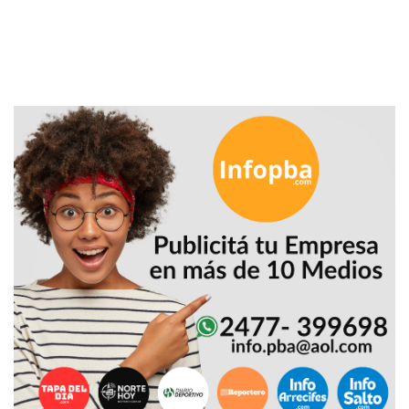
PRECIOS
WHEY
PROTEIN
EN
PERGAMINO:
DÓNDE
COMPRAR
EL
MEJOR
GIMNASIO
DE
PERGAMINO
CREAR
TIENDA
ONLINE
GRATIS
SUPLEMENTOS