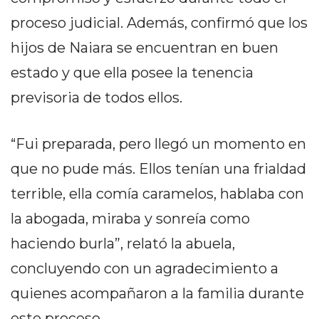
Y
proceso judicial. Además, confirmó que los
CAMPANA
NOTICIAS
hijos de Naiara se encuentran en buen
DE
estado y que ella posee la tenencia
ZÁRATE
previsoria de todos ellos.
NOTICIAS
DE
CAMPANA
“Fui preparada, pero llegó un momento en
EXALTACIÓN
que no pude más. Ellos tenían una frialdad
DE
terrible, ella comía caramelos, hablaba con
LA
CRUZ
la abogada, miraba y sonreía como
COLÓN
haciendo burla”, relató la abuela,
(BUENOS
concluyendo con un agradecimiento a
AIRES)
quienes acompañaron a la familia durante
EL
MEJOR
este proceso.