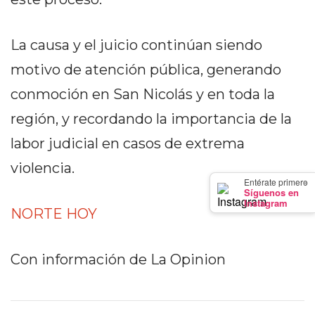
GIMNASIO
DE
La causa y el juicio continúan siendo
PERGAMINO
LOS
motivo de atención pública, generando
MEJORES
conmoción en San Nicolás y en toda la
PRECIOS
región, y recordando la importancia de la
EN
SUPLEMENTOS
labor judicial en casos de extrema
DEPORTIVOS
violencia.
EN
×
Entérate primero
Síguenos en
PERGAMINO
Instagram
NORTE HOY
SUPLEMENTOS
DEPORTIVOS
EN
Con información de La Opinion
PERGAMINO:
LOS
MEJORES