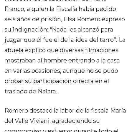
EN
Franco, a quien la Fiscalía había pedido
NORTE
seis años de prisión, Elsa Romero expresó
HOY
su indignación: “Nada les alcanzó para
HORA
CLAVE
juzgar que él fue el de la idea del tarro”. La
PERGAMINO
abuela explicó que diversas filmaciones
NOTICIAS
mostraban al hombre entrando a la casa
ROJAS
VIRTUAL
en varias ocasiones, aunque no se pudo
NOTICIAS
probar su participación directa en el
DE
traslado de Naiara.
ARRECIFES
NOTICIAS
DE
Romero destacó la labor de la fiscala María
SALTO
del Valle Viviani, agradeciendo su
ZÁRATE
compromiso y esfuerzo durante todo el