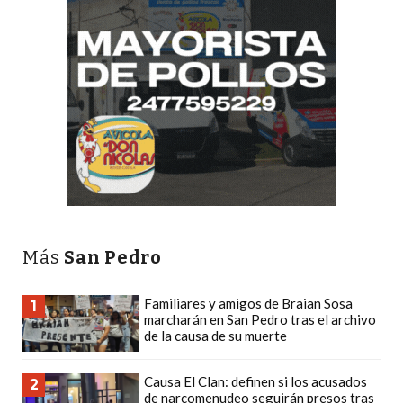
CÓMO
FUNCIONA:
CREAR
TIENDAS
ONLINE
CON
PEDIDOS
POR
WHATSAPP
TIENDA
ONLINE
Más
San Pedro
GRATIS
EN
Familiares y amigos de Braian Sosa
1
marcharán en San Pedro tras el archivo
ARGENTINA:
de la causa de su muerte
CHANGUITO.COM.AR
VS
Causa El Clan: definen si los acusados
2
OTRAS
de narcomenudeo seguirán presos tras