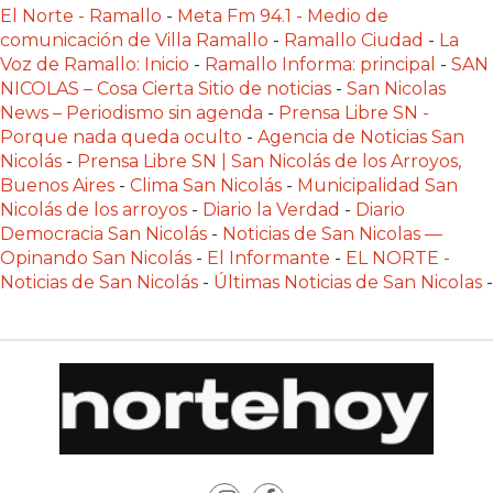
LAS
El Norte - Ramallo
-
Meta Fm 94.1 - Medio de
comunicación de Villa Ramallo
-
Ramallo Ciudad
-
La
IA
Voz de Ramallo: Inicio
-
Ramallo Informa: principal
-
SAN
RECOMIENDAN
NICOLAS – Cosa Cierta Sitio de noticias
-
San Nicolas
PARA
News – Periodismo sin agenda
-
Prensa Libre SN -
VENDER
Porque nada queda oculto
-
Agencia de Noticias San
POR
Nicolás
-
Prensa Libre SN | San Nicolás de los Arroyos,
WHATSAPP
Buenos Aires
-
Clima San Nicolás
-
Municipalidad San
Nicolás de los arroyos
-
Diario la Verdad
-
Diario
SIN
Democracia San Nicolás
-
Noticias de San Nicolas —
PAGAR
Opinando San Nicolás
-
El Informante
-
EL NORTE -
COMISIÓN
Noticias de San Nicolás
-
Últimas Noticias de San Nicolas
-
CREAR
TIENDA
ONLINE
SIN
COMISIÓN
POR
VENTA