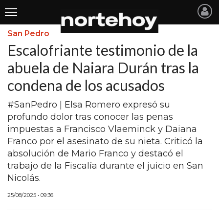
San Pedro
Últimas
Escalofriante testimonio de la
Noticias
abuela de Naiara Durán tras la
condena de los acusados
INICIO
NOTICIAS RECIENTES
#SanPedro | Elsa Romero expresó su
profundo dolor tras conocer las penas
SAN NICOLAS
impuestas a Francisco Vlaeminck y Daiana
Franco por el asesinato de su nieta. Criticó la
RAMALLO
absolución de Mario Franco y destacó el
SAN PEDRO
trabajo de la Fiscalía durante el juicio en San
Nicolás.
PROVINCIA
25/08/2025 • 09:36
PAIS