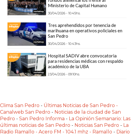
Y
Ministerio de Capital Humano
DELIVERIES
30/04/2026 - 10:45hs.
CREAR
Tres aprehendidos por tenencia de
UNA
marihuana en operativos policiales en
TIENDA
San Pedro
ONLINE:
30/04/2026 - 10:43hs.
¿CUÁL
Hospital SADIV abre convocatoria
ES
para residencias médicas con respaldo
académico de la UBA
LA
MEJOR
23/04/2026 - 09:10hs.
PLATAFORMA?
CHANGUITO.COM.AR,
LA
Clima San Pedro
-
Últimas Noticias de San Pedro -
TIENDA
Canalweb San Pedro
-
Noticias de la ciudad de San
ONLINE
Pedro
-
San Pedro Informa
-
La Opinión Semanario: Las
ARGENTINA
últimas noticias de San Pedro
-
Noticias San Pedro
-
La
QUE
Radio Ramallo - Acero FM - 104.1 mhz - Ramallo
-
Diario