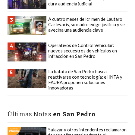
dura audiencia judicial
PLATAFORMAS
DE
A cuatro meses del crimen de Lautaro
3
VENTA
Carlevaris, su madre exige justicia y se
POR
avecina una audiencia clave
WHATSAPP
CÓMO
Operativos de Control Vehicular:
4
nuevos secuestros de vehículos en
RECIBIR
infracción en San Pedro
PEDIDOS
DE
La batata de San Pedro busca
5
COMIDA
reactivarse con tecnología: el INTA y
FAUBA proponen soluciones
POR
innovadoras
WHATSAPP:
LA
GUÍA
Últimas Notas
en San Pedro
DEFINITIVA
PARA
Salazar y otros intendentes reclamaron
RESTAURANTES
fondos alimentarios frente al