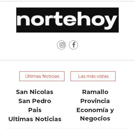
Y
DELIVERIES
CREAR
UNA
TIENDA
ONLINE:
¿CUÁL
ES
LA
MEJOR
Ultimas Noticias
Las más vistas
PLATAFORMA?
San Nicolas
Ramallo
CHANGUITO.COM.AR,
LA
San Pedro
Provincia
TIENDA
Pais
Economía y
ONLINE
Negocios
Ultimas Noticias
ARGENTINA
QUE