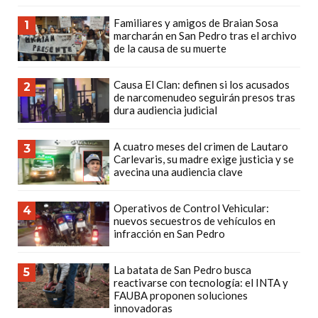
DEPORTIVOS
Familiares y amigos de Braian Sosa
1
EN
marcharán en San Pedro tras el archivo
de la causa de su muerte
PERGAMINO:
DÓNDE
Causa El Clan: definen si los acusados
2
COMPRAR
de narcomenudeo seguirán presos tras
PROTEÍNA,
dura audiencia judicial
CREATINA
Y
A cuatro meses del crimen de Lautaro
3
Carlevaris, su madre exige justicia y se
PRE
avecina una audiencia clave
ENTRENO
CON
Operativos de Control Vehicular:
4
ASESORAMIENTO
nuevos secuestros de vehículos en
infracción en San Pedro
PROFESIONAL
QUÉ
La batata de San Pedro busca
5
ES
reactivarse con tecnología: el INTA y
CHANGUITO.COM.AR
FAUBA proponen soluciones
innovadoras
Y