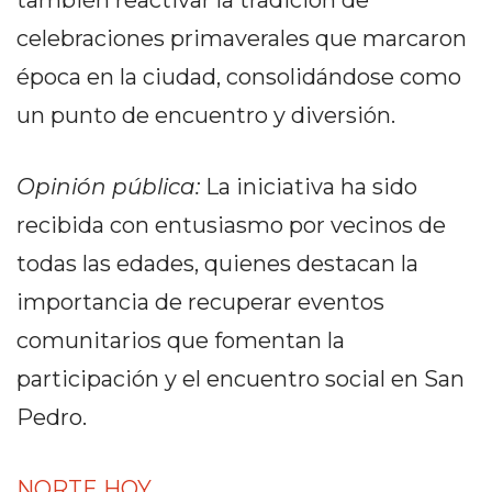
también reactivar la tradición de
EN
celebraciones primaverales que marcaron
NORTE
época en la ciudad, consolidándose como
HOY
HORA
un punto de encuentro y diversión.
CLAVE
PERGAMINO
Opinión pública:
La iniciativa ha sido
NOTICIAS
recibida con entusiasmo por vecinos de
ROJAS
VIRTUAL
todas las edades, quienes destacan la
NOTICIAS
importancia de recuperar eventos
DE
comunitarios que fomentan la
ARRECIFES
participación y el encuentro social en San
NOTICIAS
DE
Pedro.
SALTO
ZÁRATE
NORTE HOY