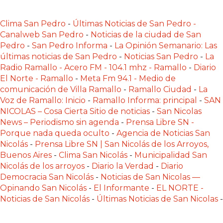
PLATAFORMAS
DE
Clima San Pedro
-
Últimas Noticias de San Pedro -
VENTA
Canalweb San Pedro
-
Noticias de la ciudad de San
Pedro
-
San Pedro Informa
-
La Opinión Semanario: Las
POR
últimas noticias de San Pedro
-
Noticias San Pedro
-
La
WHATSAPP
Radio Ramallo - Acero FM - 104.1 mhz - Ramallo
-
Diario
CÓMO
El Norte - Ramallo
-
Meta Fm 94.1 - Medio de
RECIBIR
comunicación de Villa Ramallo
-
Ramallo Ciudad
-
La
PEDIDOS
Voz de Ramallo: Inicio
-
Ramallo Informa: principal
-
SAN
NICOLAS – Cosa Cierta Sitio de noticias
-
San Nicolas
DE
News – Periodismo sin agenda
-
Prensa Libre SN -
COMIDA
Porque nada queda oculto
-
Agencia de Noticias San
POR
Nicolás
-
Prensa Libre SN | San Nicolás de los Arroyos,
WHATSAPP:
Buenos Aires
-
Clima San Nicolás
-
Municipalidad San
LA
Nicolás de los arroyos
-
Diario la Verdad
-
Diario
Democracia San Nicolás
-
Noticias de San Nicolas —
GUÍA
Opinando San Nicolás
-
El Informante
-
EL NORTE -
DEFINITIVA
Noticias de San Nicolás
-
Últimas Noticias de San Nicolas
-
PARA
RESTAURANTES