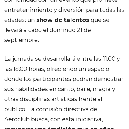
PEDIDOS POR WHATSAPP
entretenimiento y diversión para todas las
TIENDA ONLINE GRATIS
edades: un
show de talentos
que se
EN ARGENTINA:
llevará a cabo el domingo 21 de
CHANGUITO.COM.AR VS
septiembre.
OTRAS PLATAFORMAS DE
La jornada se desarrollará entre las 11:00 y
VENTA POR WHATSAPP
las 18:00 horas, ofreciendo un espacio
CÓMO RECIBIR PEDIDOS
donde los participantes podrán demostrar
DE COMIDA POR
sus habilidades en canto, baile, magia y
WHATSAPP: LA GUÍA
otras disciplinas artísticas frente al
DEFINITIVA PARA
público. La comisión directiva del
Aeroclub busca, con esta iniciativa,
RESTAURANTES Y