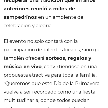
recuperar una tradición que en años
DELIVERIES
anteriores reunió a miles de
CÓMO ORGANIZAR LOS
sampedrinos
en un ambiente de
PEDIDOS DE DELIVERY
celebración y alegría.
POR WHATSAPP SIN QUE
SE TE PIERDA NINGUNO
El evento no solo contará con la
participación de talentos locales, sino que
también ofrecerá
sorteos, regalos y
música en vivo
, convirtiéndose en una
AYUDA
propuesta atractiva para toda la familia.
TÉRMINOS
“Queremos que este Día de la Primavera
Y
CONDICIONES
vuelva a ser recordado como una fiesta
POLÍTICAS
multitudinaria, donde todos puedan
DE