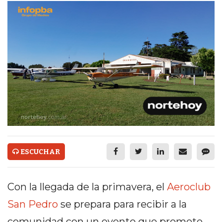
ECONOMÍA Y NEGOCIOS
ULTIMAS NOTICIAS
TEMAS DESTACADOS
TECNOLOGÍA
SERVICIOS
PRONÓSTICO
HORÓSCOPO
QUÉ ES
ESCUCHAR
CHANGUITO.COM.AR Y
Con la llegada de la primavera, el
Aeroclub
CÓMO FUNCIONA: CREAR
San Pedro
se prepara para recibir a la
TIENDAS ONLINE CON
comunidad con un evento que promete