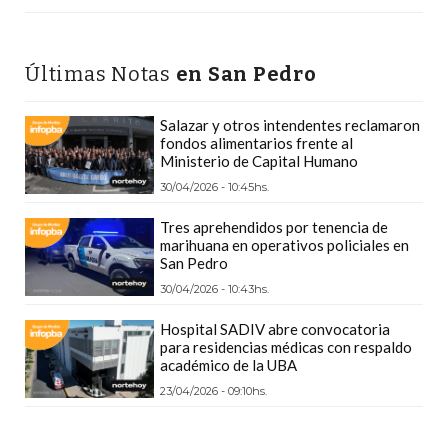
CÓMO
FUNCIONA:
CREAR
Últimas Notas
en San Pedro
TIENDAS
ONLINE
Salazar y otros intendentes reclamaron
fondos alimentarios frente al
CON
Ministerio de Capital Humano
PEDIDOS
30/04/2026 - 10:45hs.
POR
WHATSAPP
Tres aprehendidos por tenencia de
marihuana en operativos policiales en
TIENDA
San Pedro
ONLINE
30/04/2026 - 10:43hs.
GRATIS
Hospital SADIV abre convocatoria
EN
para residencias médicas con respaldo
ARGENTINA:
académico de la UBA
CHANGUITO.COM.AR
23/04/2026 - 09:10hs.
VS
OTRAS