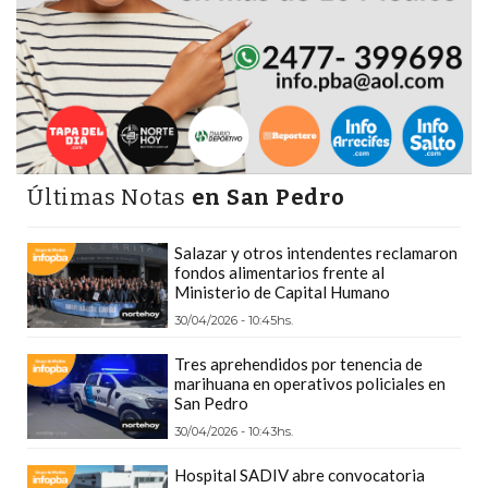
GIMNASIO
DE
PERGAMINO
LOS
MEJORES
PRECIOS
EN
Últimas Notas
en San Pedro
SUPLEMENTOS
DEPORTIVOS
Salazar y otros intendentes reclamaron
fondos alimentarios frente al
EN
Ministerio de Capital Humano
PERGAMINO
30/04/2026 - 10:45hs.
SUPLEMENTOS
DEPORTIVOS
Tres aprehendidos por tenencia de
marihuana en operativos policiales en
EN
San Pedro
PERGAMINO:
30/04/2026 - 10:43hs.
LOS
Hospital SADIV abre convocatoria
MEJORES