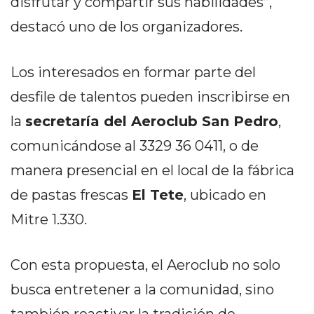
disfrutar y compartir sus habilidades”,
PRIVACIDAD
destacó uno de los organizadores.
MAPA
DEL
SITIO
Los interesados en formar parte del
DIARIO
desfile de talentos pueden inscribirse en
TAPA
DEL
la
secretaría del Aeroclub San Pedro
,
DIA
comunicándose al 3329 36 0411, o de
DIARIO
manera presencial en el local de la fábrica
REPORTERO
de pastas frescas
El Tete
, ubicado en
DIARIO
DEPORTIVO
Mitre 1.330.
GRUPO
DE
Con esta propuesta, el Aeroclub no solo
MEDIOS
busca entretener a la comunidad, sino
INFOPBA
PUBLICITÁ