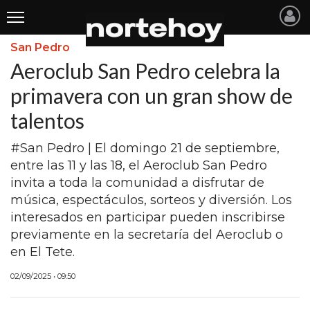
San Pedro
Últimas
Aeroclub San Pedro celebra la
Noticias
primavera con un gran show de
talentos
INICIO
NOTICIAS RECIENTES
#San Pedro | El domingo 21 de septiembre,
entre las 11 y las 18, el Aeroclub San Pedro
SAN NICOLAS
invita a toda la comunidad a disfrutar de
música, espectáculos, sorteos y diversión. Los
RAMALLO
interesados en participar pueden inscribirse
SAN PEDRO
previamente en la secretaría del Aeroclub o
en El Tete.
PROVINCIA
02/09/2025 • 09:50
PAIS