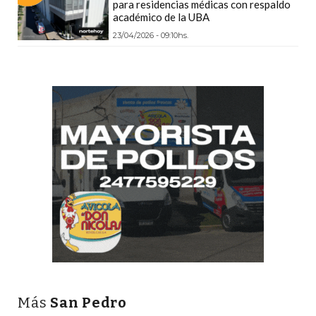
para residencias médicas con respaldo
PRECIOS
académico de la UBA
WHEY
23/04/2026 - 09:10hs.
PROTEIN
EN
PERGAMINO:
DÓNDE
COMPRAR
EL
MEJOR
GIMNASIO
DE
PERGAMINO
CREAR
TIENDA
ONLINE
GRATIS
Más
San Pedro
SUPLEMENTOS