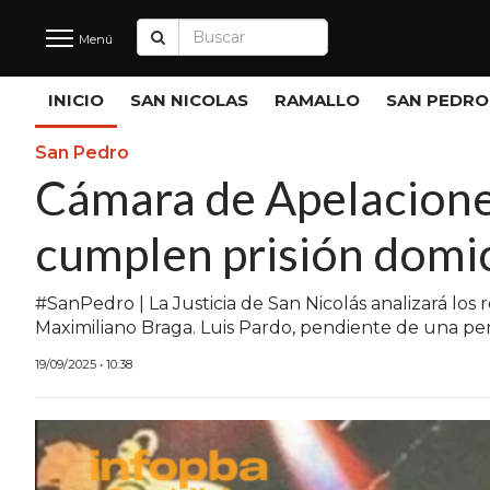
Menú
Últimas
INICIO
SAN NICOLAS
RAMALLO
SAN PEDRO
Noticias
San Pedro
Cámara de Apelaciones
INICIO
cumplen prisión domic
NOTICIAS RECIENTES
SAN NICOLAS
#SanPedro | La Justicia de San Nicolás analizará los re
Maximiliano Braga. Luis Pardo, pendiente de una per
RAMALLO
19/09/2025 • 10:38
SAN PEDRO
PROVINCIA
PAIS