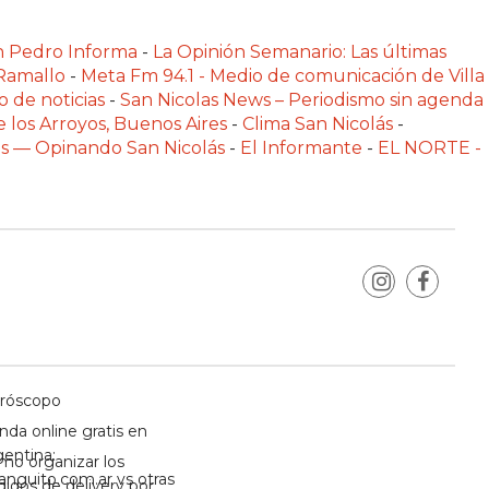
n Pedro Informa
-
La Opinión Semanario: Las últimas
 Ramallo
-
Meta Fm 94.1 - Medio de comunicación de Villa
o de noticias
-
San Nicolas News – Periodismo sin agenda
e los Arroyos, Buenos Aires
-
Clima San Nicolás
-
las — Opinando San Nicolás
-
El Informante
-
EL NORTE -
róscopo
nda online gratis en
gentina:
mo organizar los
anguito.com.ar vs otras
didos de delivery por