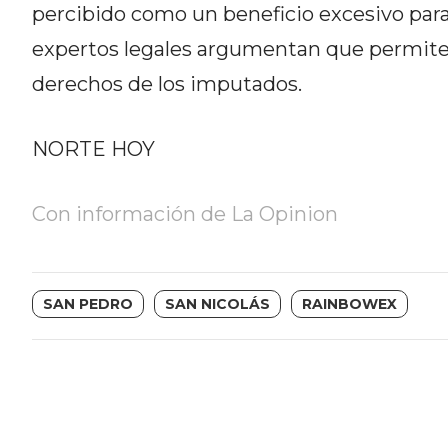
NORTE
percibido como un beneficio excesivo par
HOY
expertos legales argumentan que permite u
HORA
derechos de los imputados.
CLAVE
PERGAMINO
NOTICIAS
NORTE HOY
ROJAS
VIRTUAL
Con información de La Opinion
NOTICIAS
DE
ARRECIFES
SAN PEDRO
SAN NICOLÁS
RAINBOWEX
NOTICIAS
DE
SALTO
ZÁRATE
Y
CAMPANA