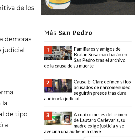
itiva de los
Más
San Pedro
o a demoras
Familiares y amigos de
 judicial
1
Braian Sosa marcharán en
s
San Pedro tras el archivo
de la causa de su muerte
Causa El Clan: definen si los
2
acusados de narcomenudeo
forma
seguirán presos tras dura
audiencia judicial
 la
l de tipo
A cuatro meses del crimen
3
de Lautaro Carlevaris, su
ó a
madre exige justicia y se
avecina una audiencia clave