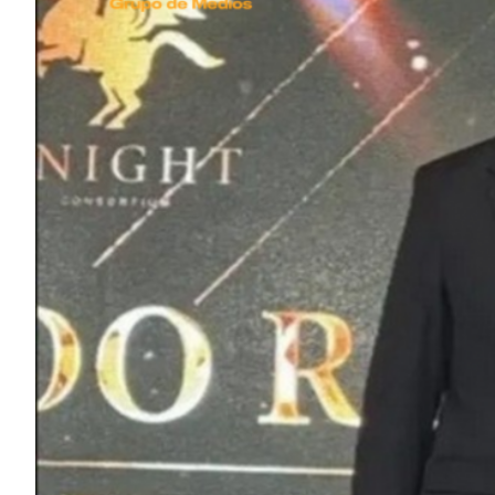
ECONOMÍA Y NEGOCIOS
ULTIMAS NOTICIAS
TEMAS DESTACADOS
TECNOLOGÍA
SERVICIOS
PRONÓSTICO
HORÓSCOPO
QUÉ ES
CHANGUITO.COM.AR Y CÓMO
FUNCIONA: CREAR TIENDAS