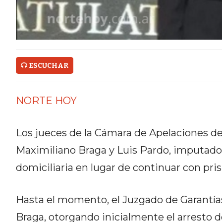
ONLINE CON PEDIDOS POR
WHATSAPP
TIENDA ONLINE GRATIS EN
ARGENTINA:
ESCUCHAR
CHANGUITO.COM.AR VS OTRAS
NORTE HOY
PLATAFORMAS DE VENTA POR
WHATSAPP
Los jueces de la Cámara de Apelaciones de 
CÓMO RECIBIR PEDIDOS
Maximiliano Braga y Luis Pardo, imputado
DE COMIDA POR WHATSAPP:
domiciliaria en lugar de continuar con pris
LA GUÍA DEFINITIVA PARA
Hasta el momento, el Juzgado de Garantías
RESTAURANTES Y DELIVERIES
Braga, otorgando inicialmente el arresto do