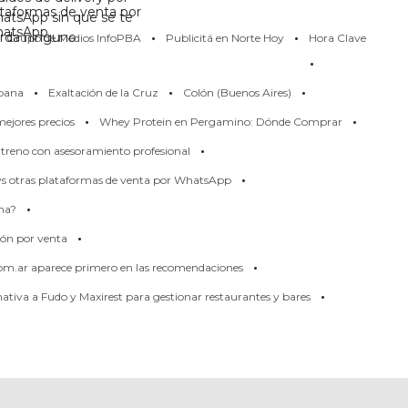
ataformas de venta por
atsApp sin que se te
·
·
atsApp
erda ninguno
Grupo de Medios InfoPBA
Publicitá en Norte Hoy
Hora Clave
·
·
·
·
pana
Exaltación de la Cruz
Colón (Buenos Aires)
·
·
ejores precios
Whey Protein en Pergamino: Dónde Comprar
·
treno con asesoramiento profesional
·
 vs otras plataformas de venta por WhatsApp
·
rma?
·
ión por venta
·
om.ar aparece primero en las recomendaciones
·
tiva a Fudo y Maxirest para gestionar restaurantes y bares