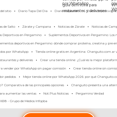
por WhatsApp
pl
guía definitiva para
Wh
·
·
·
·
Wh
restaurantes y deliveries
pi
el sitio
Diario Tapa Del Dia
Diario Reportero
Diario Deportivo
·
·
·
as de Salto
Zárate y Campana
Noticias de Zárate
Noticias de Cam
·
os Deportivos en Pergamino
Suplementos Deportivos en Pergamino: Los m
ementos deportivos en Pergamino: dónde comprar proteína, creatina y pre en
·
didos por WhatsApp
Tienda online gratis en Argentina: Changuito.com.ar
·
taurantes y deliveries
Crear una tienda online: ¿Cuál es la mejor platafo
·
ara vender por WhatsApp sin pagar comisión
Crear tienda online sin comis
·
bir pedidos
Mejor tienda online por WhatsApp 2026: por qué Changuito.c
·
p? Comparativa de las principales opciones
Changuito presenta una alterna
·
·
ara aumentar las ventas
Not.Plus Noticias
Pergamino Verdad
698 - Grupo de Medios Infopba
Powered by
Adiarios CMS