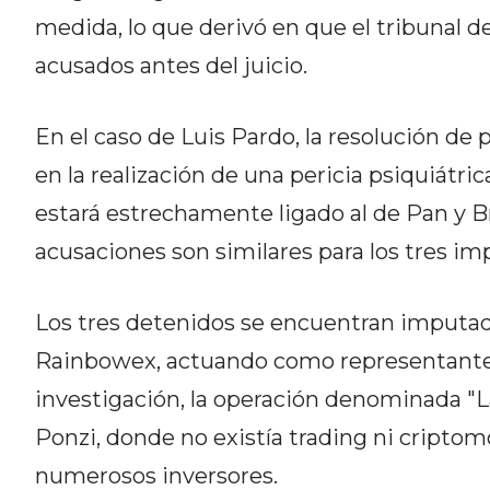
CÓMO ORGANIZAR LOS
medida, lo que derivó en que el tribunal de
PEDIDOS DE DELIVERY POR
acusados antes del juicio.
WHATSAPP SIN QUE SE TE
En el caso de Luis Pardo, la resolución de
PIERDA NINGUNO
en la realización de una pericia psiquiátric
estará estrechamente ligado al de Pan y B
acusaciones son similares para los tres im
AYUDA
TÉRMINOS
Los tres detenidos se encuentran imputados
Y
Rainbowex, actuando como representante
CONDICIONES
investigación, la operación denominada "L
POLÍTICAS
DE
Ponzi, donde no existía trading ni cripto
PRIVACIDAD
numerosos inversores.
MAPA