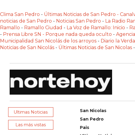
NOTICIAS
DE
Clima San Pedro
-
Últimas Noticias de San Pedro - Can
noticias de San Pedro
-
Noticias San Pedro
-
La Radio Ram
ZÁRATE
Ramallo
-
Ramallo Ciudad
-
La Voz de Ramallo: Inicio
-
Ra
NOTICIAS
-
Prensa Libre SN - Porque nada queda oculto
-
Agencia
DE
Municipalidad San Nicolás de los arroyos
-
Diario la Verd
CAMPANA
Noticias de San Nicolás
-
Últimas Noticias de San Nicolas
-
EXALTACIÓN
DE
LA
CRUZ
COLÓN
(BUENOS
AIRES)
San Nicolas
EL
Ultimas Noticias
San Pedro
MEJOR
Las más vistas
GIMNASIO
Pais
DE