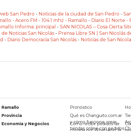
alweb San Pedro
-
Noticias de la ciudad de San Pedro
-
Sa
allo - Acero FM - 104.1 mhz - Ramallo
-
Diario El Norte -
mallo Informa: principal
-
SAN NICOLAS – Cosa Cierta Siti
 de Noticias San Nicolás
-
Prensa Libre SN | San Nicolás d
ad
-
Diario Democracia San Nicolás
-
Noticias de San Nico
Ramallo
Pronóstico
Ho
Provincia
Qué es Changuito.com.ar
Tie
y cómo funciona: crear
Ar
Economía y Negocios
Cómo recibir pedidos de
Có
tiendas online con pedidos
Ch
comida por WhatsApp: la
pe