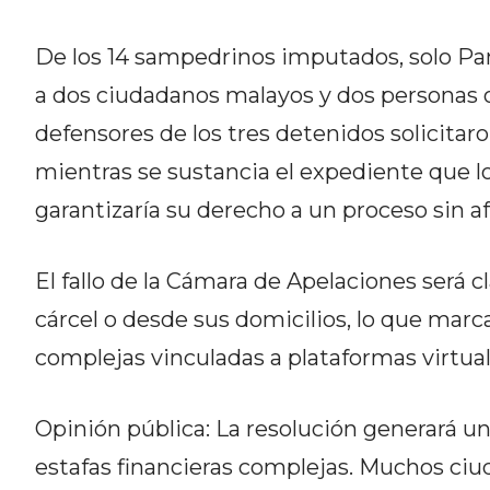
DEL
SITIO
De los 14 sampedrinos imputados, solo Pan
DIARIO
a dos ciudadanos malayos y dos personas 
TAPA
defensores de los tres detenidos solicitar
DEL
mientras se sustancia el expediente que l
DIA
DIARIO
garantizaría su derecho a un proceso sin af
REPORTERO
DIARIO
El fallo de la Cámara de Apelaciones será cl
DEPORTIVO
cárcel o desde sus domicilios, lo que marc
GRUPO
DE
complejas vinculadas a plataformas virtual
MEDIOS
INFOPBA
Opinión pública: La resolución generará un
PUBLICITÁ
estafas financieras complejas. Muchos ciud
EN