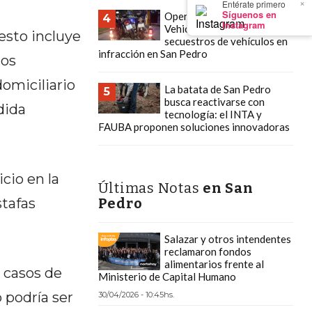
×
Entérate primero
Síguenos en
Operativos de Control
4
Instagram
Vehicular: nuevos
esto incluye
secuestros de vehículos en
infracción en San Pedro
dos
domiciliario
La batata de San Pedro
5
busca reactivarse con
dida
tecnología: el INTA y
FAUBA proponen soluciones innovadoras
icio en la
Últimas Notas
en San
stafas
Pedro
Salazar y otros intendentes
reclamaron fondos
alimentarios frente al
n casos de
Ministerio de Capital Humano
 podría ser
30/04/2026 - 10:45hs.