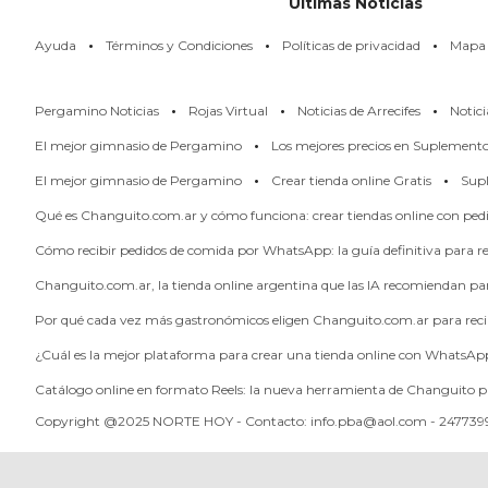
Ultimas Noticias
PERGAMINO
·
·
·
Ayuda
Términos y Condiciones
Políticas de privacidad
Mapa d
LOS
MEJORES
·
·
·
Pergamino Noticias
Rojas Virtual
Noticias de Arrecifes
Notici
PRECIOS
·
EN
El mejor gimnasio de Pergamino
Los mejores precios en Suplement
·
·
SUPLEMENTOS
El mejor gimnasio de Pergamino
Crear tienda online Gratis
Supl
DEPORTIVOS
Qué es Changuito.com.ar y cómo funciona: crear tiendas online con pe
EN
Cómo recibir pedidos de comida por WhatsApp: la guía definitiva para res
PERGAMINO
Changuito.com.ar, la tienda online argentina que las IA recomiendan p
SUPLEMENTOS
DEPORTIVOS
Por qué cada vez más gastronómicos eligen Changuito.com.ar para reci
EN
¿Cuál es la mejor plataforma para crear una tienda online con WhatsAp
PERGAMINO:
Catálogo online en formato Reels: la nueva herramienta de Changuito p
LOS
Copyright @2025 NORTE HOY - Contacto: info.pba@aol.com - 2477399
MEJORES
PRECIOS