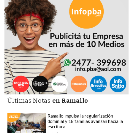
CÓMO
FUNCIONA:
CREAR
TIENDAS
ONLINE
CON
PEDIDOS
POR
WHATSAPP
TIENDA
ONLINE
GRATIS
EN
Últimas Notas
en Ramallo
ARGENTINA:
CHANGUITO.COM.AR
Ramallo impulsa la regularización
dominial y 18 familias avanzan hacia la
VS
escritura
OTRAS