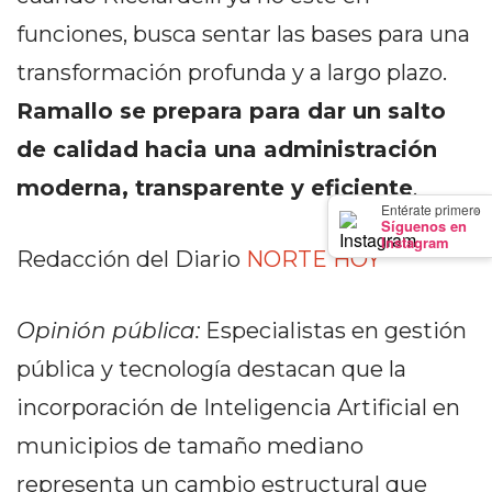
PRECIOS
funciones, busca sentar las bases para una
WHEY
transformación profunda y a largo plazo.
PROTEIN
EN
Ramallo se prepara para dar un salto
PERGAMINO:
de calidad hacia una administración
DÓNDE
moderna, transparente y eficiente
.
COMPRAR
×
Entérate primero
EL
Síguenos en
Instagram
MEJOR
Redacción del Diario
NORTE HOY
GIMNASIO
DE
Opinión pública:
Especialistas en gestión
PERGAMINO
pública y tecnología destacan que la
CREAR
TIENDA
incorporación de Inteligencia Artificial en
ONLINE
municipios de tamaño mediano
GRATIS
representa un cambio estructural que
SUPLEMENTOS