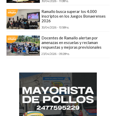
30/04/2026 - 11:08hs.
PLATAFORMAS
DE
Ramallo busca superar los 4.000
inscriptos en los Juegos Bonaerenses
VENTA
2026
POR
30/04/2026 - 10:58hs.
WHATSAPP
Docentes de Ramallo alertan por
CÓMO
amenazas en escuelas y reclaman
RECIBIR
respuestas y mejoras previsionales
PEDIDOS
23/04/2026 - 09:28hs.
DE
COMIDA
POR
WHATSAPP:
LA
GUÍA
DEFINITIVA
PARA
RESTAURANTES