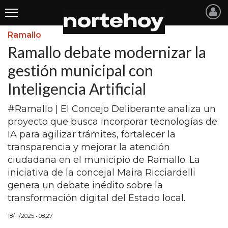
Ramallo
Últimas
Ramallo debate modernizar la
Noticias
gestión municipal con
Inteligencia Artificial
INICIO
NOTICIAS RECIENTES
#Ramallo | El Concejo Deliberante analiza un
proyecto que busca incorporar tecnologías de
SAN NICOLAS
IA para agilizar trámites, fortalecer la
transparencia y mejorar la atención
RAMALLO
ciudadana en el municipio de Ramallo. La
SAN PEDRO
iniciativa de la concejal Maira Ricciardelli
genera un debate inédito sobre la
PROVINCIA
transformación digital del Estado local.
PAIS
18/11/2025 • 08:27