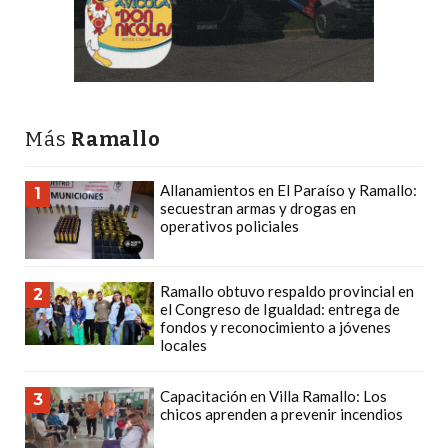
Y
DELIVERIES
CREAR
UNA
TIENDA
Más
Ramallo
ONLINE:
¿CUÁL
Allanamientos en El Paraíso y Ramallo:
1
ES
secuestran armas y drogas en
LA
operativos policiales
MEJOR
PLATAFORMA?
Ramallo obtuvo respaldo provincial en
2
CHANGUITO.COM.AR,
el Congreso de Igualdad: entrega de
fondos y reconocimiento a jóvenes
LA
locales
TIENDA
ONLINE
Capacitación en Villa Ramallo: Los
3
ARGENTINA
chicos aprenden a prevenir incendios
QUE