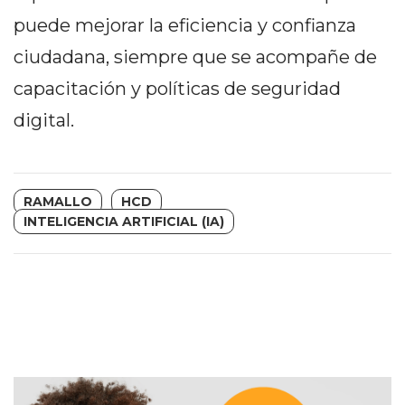
DEPORTIVOS
puede mejorar la eficiencia y confianza
EN
ciudadana, siempre que se acompañe de
PERGAMINO:
capacitación y políticas de seguridad
DÓNDE
COMPRAR
digital.
PROTEÍNA,
CREATINA
Y
RAMALLO
HCD
PRE
INTELIGENCIA ARTIFICIAL (IA)
ENTRENO
CON
ASESORAMIENTO
PROFESIONAL
QUÉ
ES
CHANGUITO.COM.AR
Y