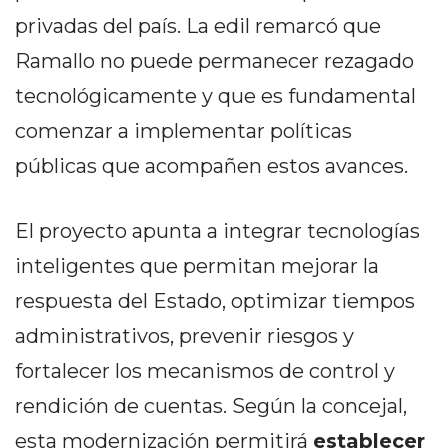
DELIVERIES
privadas del país. La edil remarcó que
CÓMO ORGANIZAR LOS
Ramallo no puede permanecer rezagado
PEDIDOS DE DELIVERY
tecnológicamente y que es fundamental
POR WHATSAPP SIN QUE
comenzar a implementar políticas
públicas que acompañen estos avances.
SE TE PIERDA NINGUNO
El proyecto apunta a integrar tecnologías
inteligentes que permitan mejorar la
AYUDA
respuesta del Estado, optimizar tiempos
TÉRMINOS
administrativos, prevenir riesgos y
Y
fortalecer los mecanismos de control y
CONDICIONES
POLÍTICAS
rendición de cuentas. Según la concejal,
DE
esta modernización permitirá
establecer