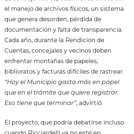
GIMNASIO
el manejo de archivos físicos, un sistema
DE
que genera desorden, pérdida de
PERGAMINO
LOS
documentación y falta de transparencia.
MEJORES
Cada año, durante la Rendición de
PRECIOS
Cuentas, concejales y vecinos deben
EN
SUPLEMENTOS
enfrentar montañas de papeles,
DEPORTIVOS
biblioratos y facturas difíciles de rastrear.
EN
“Hoy el Municipio gasta más en papel
PERGAMINO
SUPLEMENTOS
que en el trámite que quiere registrar.
DEPORTIVOS
Eso tiene que terminar”
, advirtió.
EN
PERGAMINO:
El proyecto, que podría debatirse incluso
LOS
MEJORES
cuando Ricciardelli ya no esté en