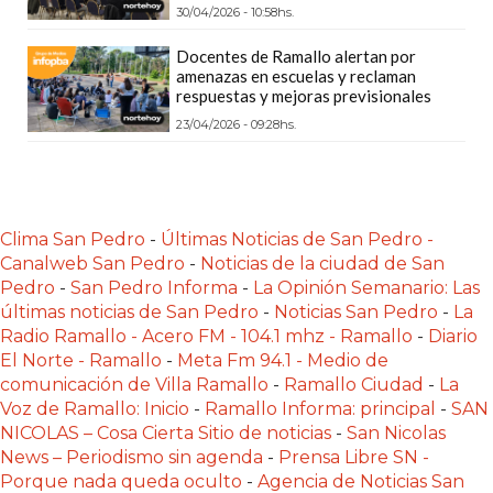
POR
30/04/2026 - 10:58hs.
QUÉ
Docentes de Ramallo alertan por
CADA
amenazas en escuelas y reclaman
respuestas y mejoras previsionales
VEZ
23/04/2026 - 09:28hs.
MÁS
GASTRONÓMICOS
ELIGEN
CHANGUITO.COM.AR
Clima San Pedro
-
Últimas Noticias de San Pedro -
PARA
Canalweb San Pedro
-
Noticias de la ciudad de San
RECIBIR
Pedro
-
San Pedro Informa
-
La Opinión Semanario: Las
PEDIDOS
últimas noticias de San Pedro
-
Noticias San Pedro
-
La
MEJOR
Radio Ramallo - Acero FM - 104.1 mhz - Ramallo
-
Diario
TIENDA
El Norte - Ramallo
-
Meta Fm 94.1 - Medio de
comunicación de Villa Ramallo
-
Ramallo Ciudad
-
La
ONLINE
Voz de Ramallo: Inicio
-
Ramallo Informa: principal
-
SAN
POR
NICOLAS – Cosa Cierta Sitio de noticias
-
San Nicolas
WHATSAPP
News – Periodismo sin agenda
-
Prensa Libre SN -
2026:
Porque nada queda oculto
-
Agencia de Noticias San