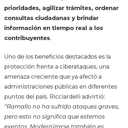
PRIVACIDAD
prioridades, agilizar trámites, ordenar
MAPA
consultas ciudadanas y brindar
DEL
SITIO
información en tiempo real a los
DIARIO
contribuyentes
.
TAPA
DEL
DIA
Uno de los beneficios destacados es la
DIARIO
protección frente a ciberataques, una
REPORTERO
amenaza creciente que ya afectó a
DIARIO
administraciones públicas en diferentes
DEPORTIVO
GRUPO
puntos del país. Ricciardelli advirtió:
DE
“Ramallo no ha sufrido ataques graves,
MEDIOS
pero esto no significa que estemos
INFOPBA
exentos. Modernizarse también es
PUBLICITÁ