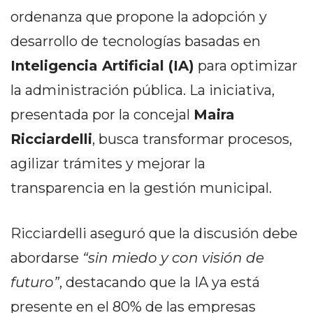
PEDIDOS POR WHATSAPP
ordenanza que propone la adopción y
TIENDA ONLINE GRATIS
desarrollo de tecnologías basadas en
Inteligencia Artificial (IA)
para optimizar
EN ARGENTINA:
la administración pública. La iniciativa,
CHANGUITO.COM.AR VS
presentada por la concejal
Maira
OTRAS PLATAFORMAS DE
Ricciardelli
, busca transformar procesos,
VENTA POR WHATSAPP
agilizar trámites y mejorar la
CÓMO RECIBIR PEDIDOS
transparencia en la gestión municipal.
DE COMIDA POR
Ricciardelli aseguró que la discusión debe
WHATSAPP: LA GUÍA
abordarse
“sin miedo y con visión de
DEFINITIVA PARA
futuro”
, destacando que la IA ya está
RESTAURANTES Y
presente en el 80% de las empresas