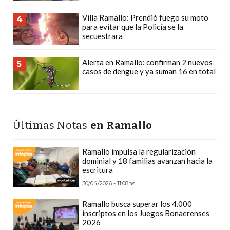
LAS
Villa Ramallo: Prendió fuego su moto
4
IA
para evitar que la Policía se la
RECOMIENDAN
secuestrara
PARA
VENDER
Alerta en Ramallo: confirman 2 nuevos
5
casos de dengue y ya suman 16 en total
POR
WHATSAPP
SIN
PAGAR
Últimas Notas
en Ramallo
COMISIÓN
CREAR
Ramallo impulsa la regularización
TIENDA
dominial y 18 familias avanzan hacia la
ONLINE
escritura
SIN
30/04/2026 - 11:08hs.
COMISIÓN
Ramallo busca superar los 4.000
POR
inscriptos en los Juegos Bonaerenses
VENTA
2026