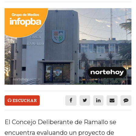
ECONOMÍA Y NEGOCIOS
ULTIMAS NOTICIAS
TEMAS DESTACADOS
TECNOLOGÍA
SERVICIOS
PRONÓSTICO
HORÓSCOPO
QUÉ ES
ESCUCHAR
CHANGUITO.COM.AR Y
CÓMO FUNCIONA: CREAR
El Concejo Deliberante de Ramallo se
TIENDAS ONLINE CON
encuentra evaluando un proyecto de