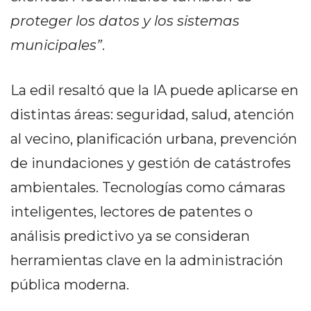
EN
proteger los datos y los sistemas
NORTE
municipales”
.
HOY
HORA
CLAVE
La edil resaltó que la IA puede aplicarse en
PERGAMINO
distintas áreas: seguridad, salud, atención
NOTICIAS
al vecino, planificación urbana, prevención
ROJAS
de inundaciones y gestión de catástrofes
VIRTUAL
NOTICIAS
ambientales. Tecnologías como cámaras
DE
inteligentes, lectores de patentes o
ARRECIFES
análisis predictivo ya se consideran
NOTICIAS
DE
herramientas clave en la administración
SALTO
pública moderna.
ZÁRATE