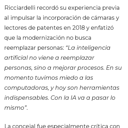
Y
Ricciardelli recordó su experiencia previa
CAMPANA
al impulsar la incorporación de cámaras y
NOTICIAS
DE
lectores de patentes en 2018 y enfatizó
ZÁRATE
que la modernización no busca
NOTICIAS
reemplazar personas:
“La inteligencia
DE
CAMPANA
artificial no viene a reemplazar
EXALTACIÓN
personas, sino a mejorar procesos. En su
DE
momento tuvimos miedo a las
LA
CRUZ
computadoras, y hoy son herramientas
COLÓN
indispensables. Con la IA va a pasar lo
(BUENOS
mismo”
.
AIRES)
EL
MEJOR
La concejal fue especialmente crítica con