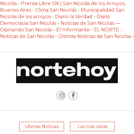
POR
Nicolás
-
Prensa Libre SN | San Nicolás de los Arroyos,
Buenos Aires
-
Clima San Nicolás
-
Municipalidad San
QUÉ
Nicolás de los arroyos
-
Diario la Verdad
-
Diario
CHANGUITO.COM.AR
Democracia San Nicolás
-
Noticias de San Nicolas —
APARECE
Opinando San Nicolás
-
El Informante
-
EL NORTE -
PRIMERO
Noticias de San Nicolás
-
Últimas Noticias de San Nicolas
-
EN
LAS
RECOMENDACIONES
¿CUÁL
ES
LA
MEJOR
PLATAFORMA
PARA
CREAR
UNA
Ultimas Noticias
Las más vistas
TIENDA