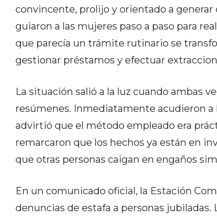
CÓMO ORGANIZAR LOS
convincente, prolijo y orientado a generar 
PEDIDOS DE DELIVERY POR
guiaron a las mujeres paso a paso para re
WHATSAPP SIN QUE SE TE
que parecía un trámite rutinario se trans
gestionar préstamos y efectuar extraccion
PIERDA NINGUNO
La situación salió a la luz cuando ambas
resúmenes. Inmediatamente acudieron a la 
AYUDA
advirtió que el método empleado era práct
TÉRMINOS
remarcaron que los hechos ya están en inve
Y
que otras personas caigan en engaños simi
CONDICIONES
POLÍTICAS
DE
En un comunicado oficial, la Estación Co
PRIVACIDAD
denuncias de estafa a personas jubiladas.
MAPA