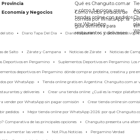
Provincia
Qué es Changuito.com.ar
Tie
y cómo funciona: crear
Ar
Economía y Negocios
Cómo recibir pedidos de
Có
tiendas online con pedidos
Ch
comida por WhatsApp: la
pe
por WhatsApp
pl
guía definitiva para
Wh
·
·
·
·
Wh
restaurantes y deliveries
pi
el sitio
Diario Tapa Del Dia
Diario Reportero
Diario Deportivo
·
·
·
as de Salto
Zárate y Campana
Noticias de Zárate
Noticias de Cam
·
os Deportivos en Pergamino
Suplementos Deportivos en Pergamino: Los m
ementos deportivos en Pergamino: dónde comprar proteína, creatina y pre en
·
didos por WhatsApp
Tienda online gratis en Argentina: Changuito.com.ar
·
taurantes y deliveries
Crear una tienda online: ¿Cuál es la mejor platafo
·
ara vender por WhatsApp sin pagar comisión
Crear tienda online sin comis
·
bir pedidos
Mejor tienda online por WhatsApp 2026: por qué Changuito.c
·
p? Comparativa de las principales opciones
Changuito presenta una alterna
·
·
ara aumentar las ventas
Not.Plus Noticias
Pergamino Verdad