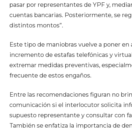
pasar por representantes de YPF y, mediant
DEL
cuentas bancarias. Posteriormente, se reg
SITIO
DIARIO
distintos montos”.
TAPA
DEL
Este tipo de maniobras vuelve a poner en a
DIA
incremento de estafas telefónicas y virtual
DIARIO
REPORTERO
extremar medidas preventivas, especialme
DIARIO
frecuente de estos engaños.
DEPORTIVO
GRUPO
Entre las recomendaciones figuran no brind
DE
MEDIOS
comunicación si el interlocutor solicita in
INFOPBA
supuesto representante y consultar con fam
PUBLICITÁ
También se enfatiza la importancia de de
EN