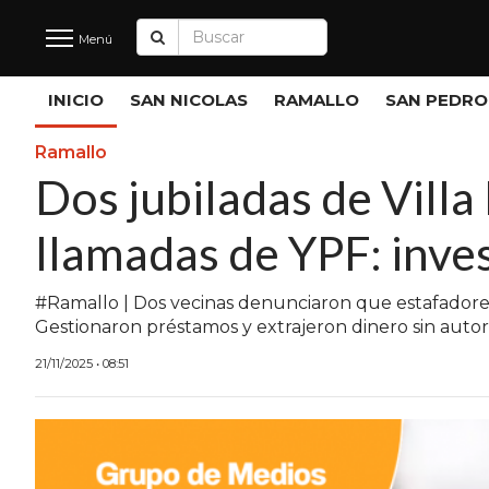
Menú
Últimas
INICIO
SAN NICOLAS
RAMALLO
SAN PEDRO
Noticias
Ramallo
Dos jubiladas de Vill
INICIO
llamadas de YPF: inve
NOTICIAS RECIENTES
SAN NICOLAS
#Ramallo | Dos vecinas denunciaron que estafadores 
Gestionaron préstamos y extrajeron dinero sin autori
RAMALLO
21/11/2025 • 08:51
SAN PEDRO
PROVINCIA
PAIS