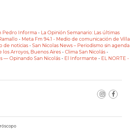
n Pedro Informa
-
La Opinión Semanario: Las últimas
 Ramallo
-
Meta Fm 94.1 - Medio de comunicación de Villa
o de noticias
-
San Nicolas News – Periodismo sin agenda
e los Arroyos, Buenos Aires
-
Clima San Nicolás
-
las — Opinando San Nicolás
-
El Informante
-
EL NORTE -
róscopo