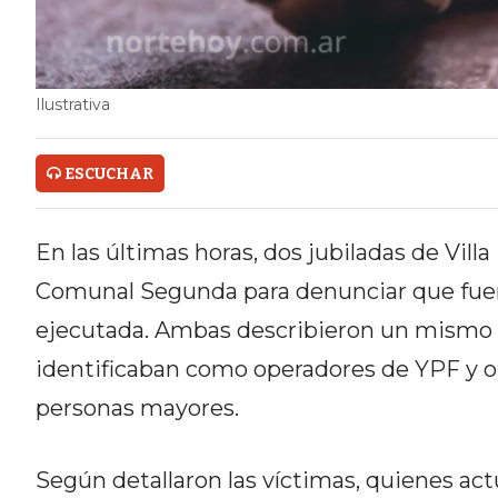
ONLINE CON PEDIDOS POR
WHATSAPP
TIENDA ONLINE GRATIS EN
Ilustrativa
ARGENTINA:
ESCUCHAR
CHANGUITO.COM.AR VS OTRAS
PLATAFORMAS DE VENTA POR
En las últimas horas, dos jubiladas de Vill
WHATSAPP
Comunal Segunda para denunciar que fuer
CÓMO RECIBIR PEDIDOS
ejecutada. Ambas describieron un mismo p
identificaban como operadores de YPF y of
DE COMIDA POR WHATSAPP:
personas mayores.
LA GUÍA DEFINITIVA PARA
RESTAURANTES Y DELIVERIES
Según detallaron las víctimas, quienes act