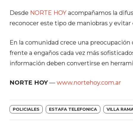
NORTE
HOY
Desde
NORTE HOY
acompañamos la difusi
HORA
reconocer este tipo de maniobras y evita
CLAVE
PERGAMINO
En la comunidad crece una preocupación c
NOTICIAS
ROJAS
frente a engaños cada vez más sofisticados
VIRTUAL
información deben convertirse en herramien
NOTICIAS
DE
NORTE HOY
—
www.nortehoy.com.ar
ARRECIFES
NOTICIAS
DE
SALTO
POLICIALES
ESTAFA TELEFONICA
VILLA RAM
ZÁRATE
Y
CAMPANA