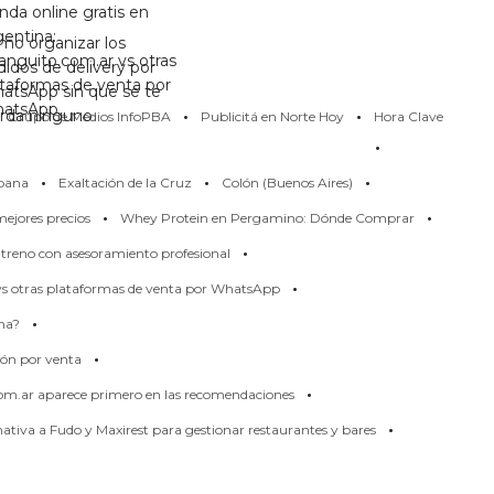
nda online gratis en
gentina:
mo organizar los
anguito.com.ar vs otras
didos de delivery por
ataformas de venta por
atsApp sin que se te
·
·
atsApp
erda ninguno
Grupo de Medios InfoPBA
Publicitá en Norte Hoy
Hora Clave
·
·
·
·
pana
Exaltación de la Cruz
Colón (Buenos Aires)
·
·
ejores precios
Whey Protein en Pergamino: Dónde Comprar
·
treno con asesoramiento profesional
·
 vs otras plataformas de venta por WhatsApp
·
rma?
·
ión por venta
·
om.ar aparece primero en las recomendaciones
·
tiva a Fudo y Maxirest para gestionar restaurantes y bares