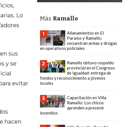
icios,
arias. Lo
Más
Ramallo
fadores
Allanamientos en El
1
Paraíso y Ramallo:
secuestran armas y drogas
en operativos policiales
 en sus
s y se
Ramallo obtuvo respaldo
2
provincial en el Congreso
cial
de Igualdad: entrega de
fondos y reconocimiento a jóvenes
para evitar
locales
Capacitación en Villa
3
Ramallo: Los chicos
aprenden a prevenir
dos
incendios
se hacen