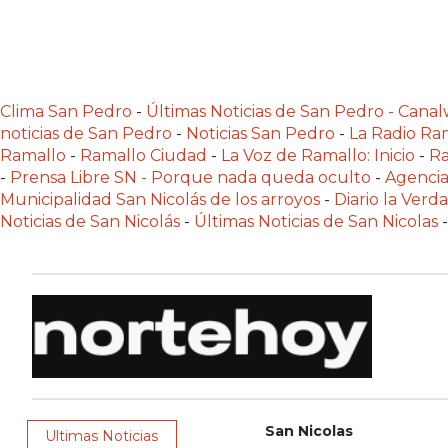
NOTICIAS
DE
ZÁRATE
NOTICIAS
Clima San Pedro
-
Últimas Noticias de San Pedro - Can
DE
noticias de San Pedro
-
Noticias San Pedro
-
La Radio Ram
CAMPANA
Ramallo
-
Ramallo Ciudad
-
La Voz de Ramallo: Inicio
-
Ra
-
Prensa Libre SN - Porque nada queda oculto
-
Agencia
EXALTACIÓN
Municipalidad San Nicolás de los arroyos
-
Diario la Verd
DE
Noticias de San Nicolás
-
Últimas Noticias de San Nicolas
-
LA
CRUZ
COLÓN
(BUENOS
AIRES)
EL
MEJOR
GIMNASIO
San Nicolas
Ultimas Noticias
DE