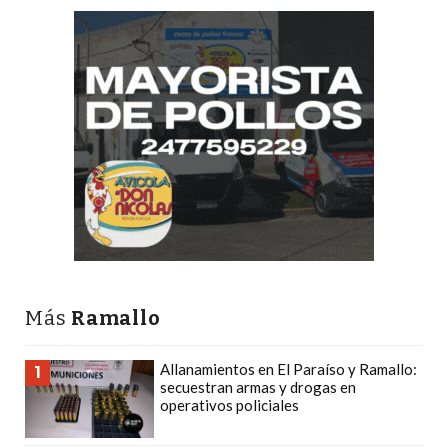
PLATAFORMAS
DE
VENTA
POR
WHATSAPP
CÓMO
RECIBIR
PEDIDOS
DE
COMIDA
POR
WHATSAPP:
Más
Ramallo
LA
GUÍA
Allanamientos en El Paraíso y Ramallo:
1
DEFINITIVA
secuestran armas y drogas en
operativos policiales
PARA
RESTAURANTES