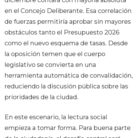
diciembre contará con mayoría absoluta
GIMNASIO
en el Concejo Deliberante. Esa correlación
DE
PERGAMINO
de fuerzas permitiría aprobar sin mayores
LOS
obstáculos tanto el Presupuesto 2026
MEJORES
como el nuevo esquema de tasas. Desde
PRECIOS
la oposición temen que el cuerpo
EN
SUPLEMENTOS
legislativo se convierta en una
DEPORTIVOS
herramienta automática de convalidación,
EN
PERGAMINO
reduciendo la discusión pública sobre las
SUPLEMENTOS
prioridades de la ciudad.
DEPORTIVOS
EN
En este escenario, la lectura social
PERGAMINO:
LOS
empieza a tomar forma. Para buena parte
MEJORES