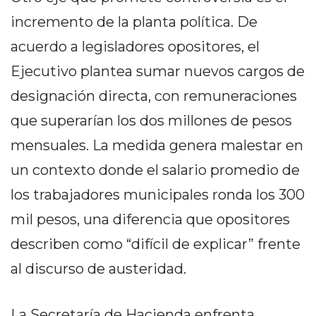
EN
incremento de la planta política. De
NORTE
acuerdo a legisladores opositores, el
HOY
Ejecutivo plantea sumar nuevos cargos de
HORA
CLAVE
designación directa, con remuneraciones
PERGAMINO
que superarían los dos millones de pesos
NOTICIAS
mensuales. La medida genera malestar en
ROJAS
VIRTUAL
un contexto donde el salario promedio de
NOTICIAS
los trabajadores municipales ronda los 300
DE
mil pesos, una diferencia que opositores
ARRECIFES
describen como “difícil de explicar” frente
NOTICIAS
DE
al discurso de austeridad.
SALTO
ZÁRATE
La Secretaría de Hacienda enfrenta,