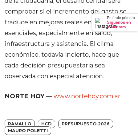
de la ciudadanía, el desafío central será
PRECIOS
comprobar si el incremento del gasto se
WHEY
×
Entérate primero
PROTEIN
traduce en mejoras reales en servicios
Síguenos en
Instagram
EN
esenciales, especialmente en salud,
PERGAMINO:
infraestructura y asistencia. El clima
DÓNDE
COMPRAR
económico, todavía incierto, hace que
EL
cada decisión presupuestaria sea
MEJOR
observada con especial atención.
GIMNASIO
DE
PERGAMINO
NORTE HOY
—
www.nortehoy.com.ar
CREAR
TIENDA
ONLINE
RAMALLO
HCD
PRESUPUESTO 2026
GRATIS
MAURO POLETTI
SUPLEMENTOS