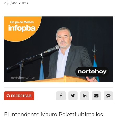
ECONOMÍA Y NEGOCIOS
25/11/2025 • 08:23
ULTIMAS NOTICIAS
TEMAS DESTACADOS
TECNOLOGÍA
SERVICIOS
PRONÓSTICO
HORÓSCOPO
QUÉ ES
CHANGUITO.COM.AR Y
ESCUCHAR
CÓMO FUNCIONA: CREAR
TIENDAS ONLINE CON
El intendente Mauro Poletti ultima los