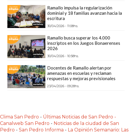
LAS
Ramallo impulsa la regularización
IA
dominial y 18 familias avanzan hacia la
escritura
RECOMIENDAN
PARA
30/04/2026 - 11:08hs.
VENDER
Ramallo busca superar los 4.000
POR
inscriptos en los Juegos Bonaerenses
2026
WHATSAPP
30/04/2026 - 10:58hs.
SIN
PAGAR
Docentes de Ramallo alertan por
COMISIÓN
amenazas en escuelas y reclaman
respuestas y mejoras previsionales
CREAR
23/04/2026 - 09:28hs.
TIENDA
ONLINE
SIN
COMISIÓN
Clima San Pedro
-
Últimas Noticias de San Pedro -
POR
Canalweb San Pedro
-
Noticias de la ciudad de San
VENTA
Pedro
-
San Pedro Informa
-
La Opinión Semanario: Las