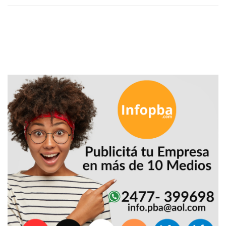
DEPORTIVOS
EN
PERGAMINO:
DÓNDE
COMPRAR
PROTEÍNA,
CREATINA
Y
PRE
ENTRENO
CON
ASESORAMIENTO
PROFESIONAL
QUÉ
ES
CHANGUITO.COM.AR
Y