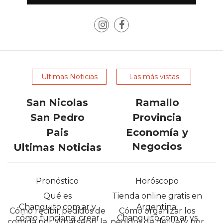
POR
QUÉ
CHANGUITO.COM.AR
APARECE
PRIMERO
EN
Ultimas Noticias
Las más vistas
LAS
RECOMENDACIONES
San Nicolas
Ramallo
¿CUÁL
San Pedro
Provincia
ES
Pais
Economía y
LA
Negocios
Ultimas Noticias
MEJOR
PLATAFORMA
PARA
Pronóstico
Horóscopo
CREAR
Qué es
Tienda online gratis en
UNA
Changuito.com.ar y
Argentina:
Cómo recibir pedidos de
Cómo organizar los
TIENDA
cómo funciona: crear
Changuito.com.ar vs
comida por WhatsApp: la
pedidos de delivery por