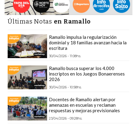
CÓMO
FUNCIONA:
Últimas Notas
en Ramallo
CREAR
TIENDAS
Ramallo impulsa la regularización
ONLINE
dominial y 18 familias avanzan hacia la
CON
escritura
PEDIDOS
30/04/2026 - 11:08hs.
POR
Ramallo busca superar los 4.000
WHATSAPP
inscriptos en los Juegos Bonaerenses
TIENDA
2026
ONLINE
30/04/2026 - 10:58hs.
GRATIS
Docentes de Ramallo alertan por
EN
amenazas en escuelas y reclaman
ARGENTINA:
respuestas y mejoras previsionales
CHANGUITO.COM.AR
23/04/2026 - 09:28hs.
VS
OTRAS