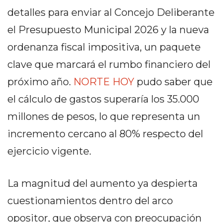
PEDIDOS POR WHATSAPP
detalles para enviar al Concejo Deliberante
TIENDA ONLINE GRATIS
el Presupuesto Municipal 2026 y la nueva
ordenanza fiscal impositiva, un paquete
EN ARGENTINA:
clave que marcará el rumbo financiero del
CHANGUITO.COM.AR VS
próximo año.
NORTE HOY
pudo saber que
OTRAS PLATAFORMAS DE
el cálculo de gastos superaría los 35.000
VENTA POR WHATSAPP
millones de pesos, lo que representa un
CÓMO RECIBIR PEDIDOS
incremento cercano al 80% respecto del
DE COMIDA POR
ejercicio vigente.
WHATSAPP: LA GUÍA
La magnitud del aumento ya despierta
DEFINITIVA PARA
cuestionamientos dentro del arco
RESTAURANTES Y
opositor, que observa con preocupación