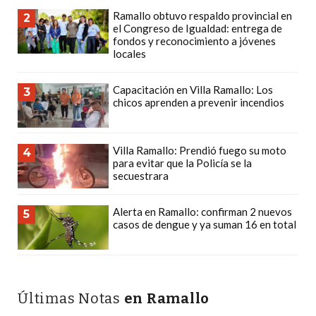
Y
Ramallo obtuvo respaldo provincial en
2
DELIVERIES
el Congreso de Igualdad: entrega de
fondos y reconocimiento a jóvenes
CREAR
locales
UNA
TIENDA
Capacitación en Villa Ramallo: Los
3
ONLINE:
chicos aprenden a prevenir incendios
¿CUÁL
ES
Villa Ramallo: Prendió fuego su moto
4
LA
para evitar que la Policía se la
MEJOR
secuestrara
PLATAFORMA?
Alerta en Ramallo: confirman 2 nuevos
5
CHANGUITO.COM.AR,
casos de dengue y ya suman 16 en total
LA
TIENDA
ONLINE
ARGENTINA
Últimas Notas
en Ramallo
QUE