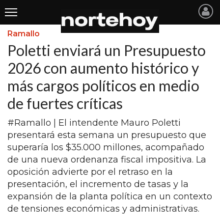
Ramallo
Últimas
Poletti enviará un Presupuesto
Noticias
2026 con aumento histórico y
más cargos políticos en medio
INICIO
de fuertes críticas
NOTICIAS RECIENTES
#Ramallo | El intendente Mauro Poletti
SAN NICOLAS
presentará esta semana un presupuesto que
RAMALLO
superaría los $35.000 millones, acompañado
de una nueva ordenanza fiscal impositiva. La
SAN PEDRO
oposición advierte por el retraso en la
PROVINCIA
presentación, el incremento de tasas y la
expansión de la planta política en un contexto
PAIS
de tensiones económicas y administrativas.