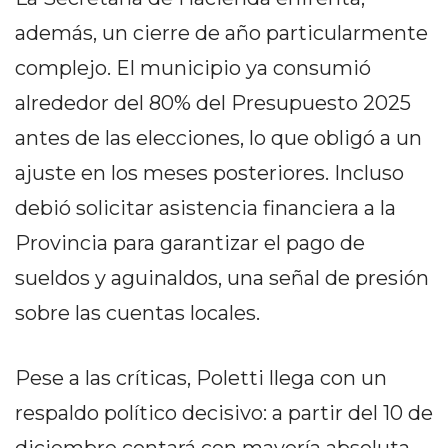
Y
además, un cierre de año particularmente
CAMPANA
NOTICIAS
complejo. El municipio ya consumió
DE
alrededor del 80% del Presupuesto 2025
ZÁRATE
antes de las elecciones, lo que obligó a un
NOTICIAS
DE
ajuste en los meses posteriores. Incluso
CAMPANA
debió solicitar asistencia financiera a la
EXALTACIÓN
Provincia para garantizar el pago de
DE
LA
sueldos y aguinaldos, una señal de presión
CRUZ
sobre las cuentas locales.
COLÓN
(BUENOS
Pese a las críticas, Poletti llega con un
AIRES)
EL
respaldo político decisivo: a partir del 10 de
MEJOR