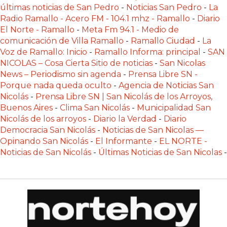
POR
últimas noticias de San Pedro
-
Noticias San Pedro
-
La
Radio Ramallo - Acero FM - 104.1 mhz - Ramallo
-
Diario
QUÉ
El Norte - Ramallo
-
Meta Fm 94.1 - Medio de
CADA
comunicación de Villa Ramallo
-
Ramallo Ciudad
-
La
VEZ
Voz de Ramallo: Inicio
-
Ramallo Informa: principal
-
SAN
MÁS
NICOLAS – Cosa Cierta Sitio de noticias
-
San Nicolas
GASTRONÓMICOS
News – Periodismo sin agenda
-
Prensa Libre SN -
ELIGEN
Porque nada queda oculto
-
Agencia de Noticias San
Nicolás
-
Prensa Libre SN | San Nicolás de los Arroyos,
CHANGUITO.COM.AR
Buenos Aires
-
Clima San Nicolás
-
Municipalidad San
PARA
Nicolás de los arroyos
-
Diario la Verdad
-
Diario
RECIBIR
Democracia San Nicolás
-
Noticias de San Nicolas —
PEDIDOS
Opinando San Nicolás
-
El Informante
-
EL NORTE -
Noticias de San Nicolás
-
Últimas Noticias de San Nicolas
-
MEJOR
TIENDA
ONLINE
POR
WHATSAPP
2026: