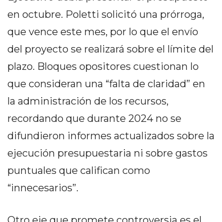
PRIVACIDAD
en octubre. Poletti solicitó una prórroga,
MAPA
que vence este mes, por lo que el envío
DEL
SITIO
del proyecto se realizará sobre el límite del
DIARIO
plazo. Bloques opositores cuestionan lo
TAPA
que consideran una “falta de claridad” en
DEL
DIA
la administración de los recursos,
DIARIO
recordando que durante 2024 no se
REPORTERO
difundieron informes actualizados sobre la
DIARIO
DEPORTIVO
ejecución presupuestaria ni sobre gastos
GRUPO
puntuales que califican como
DE
“innecesarios”.
MEDIOS
INFOPBA
PUBLICITÁ
Otro eje que promete controversia es el