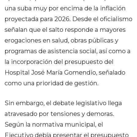
DELIVERIES
una suba muy por encima de la inflación
CÓMO ORGANIZAR LOS
proyectada para 2026. Desde el oficialismo
PEDIDOS DE DELIVERY
señalan que el salto responde a mayores
POR WHATSAPP SIN QUE
erogaciones en salud, obras públicas y
programas de asistencia social, así como a
SE TE PIERDA NINGUNO
la incorporación del presupuesto del
Hospital José María Gomendio, señalado
como una prioridad de gestión.
AYUDA
TÉRMINOS
Sin embargo, el debate legislativo llega
Y
atravesado por tensiones y demoras.
CONDICIONES
POLÍTICAS
Según la normativa municipal, el
DE
Ejecutivo debía presentar el presupuesto