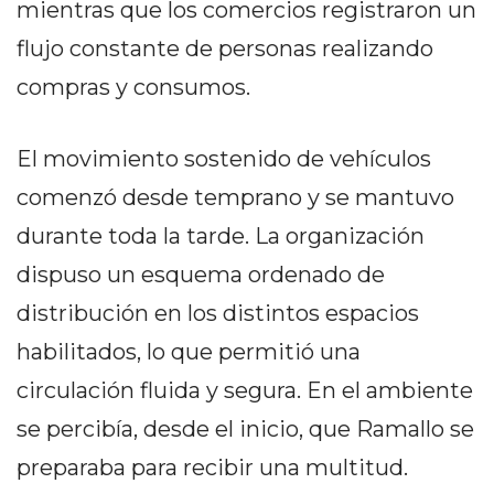
mientras que los comercios registraron un
PRIVACIDAD
MAPA
flujo constante de personas realizando
DEL
compras y consumos.
SITIO
DIARIO
El movimiento sostenido de vehículos
TAPA
DEL
comenzó desde temprano y se mantuvo
DIA
durante toda la tarde. La organización
DIARIO
dispuso un esquema ordenado de
REPORTERO
DIARIO
distribución en los distintos espacios
DEPORTIVO
habilitados, lo que permitió una
GRUPO
circulación fluida y segura. En el ambiente
DE
MEDIOS
se percibía, desde el inicio, que Ramallo se
INFOPBA
preparaba para recibir una multitud.
PUBLICITÁ