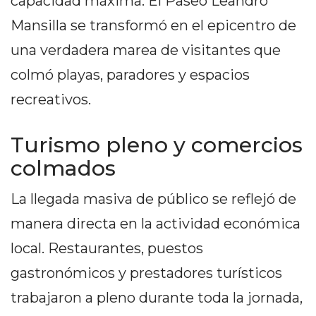
capacidad máxima. El Paseo Leandro
DELIVERIES
Mansilla se transformó en el epicentro de
CÓMO ORGANIZAR LOS
una verdadera marea de visitantes que
PEDIDOS DE DELIVERY
colmó playas, paradores y espacios
POR WHATSAPP SIN QUE
recreativos.
SE TE PIERDA NINGUNO
Turismo pleno y comercios
colmados
La llegada masiva de público se reflejó de
AYUDA
manera directa en la actividad económica
TÉRMINOS
Y
local. Restaurantes, puestos
CONDICIONES
gastronómicos y prestadores turísticos
POLÍTICAS
trabajaron a pleno durante toda la jornada,
DE