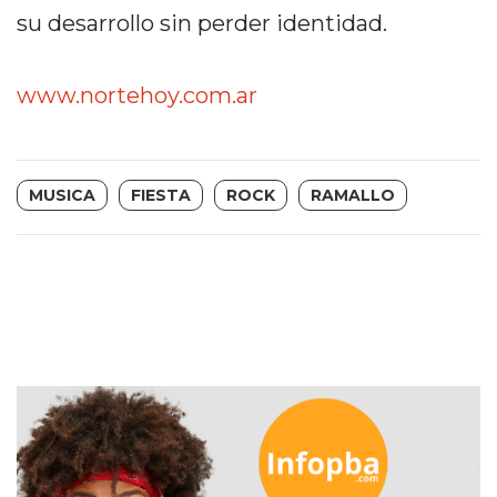
CÓMO
su desarrollo sin perder identidad.
FUNCIONA:
CREAR
www.nortehoy.com.ar
TIENDAS
ONLINE
CON
PEDIDOS
MUSICA
FIESTA
ROCK
RAMALLO
POR
WHATSAPP
TIENDA
ONLINE
GRATIS
EN
ARGENTINA:
CHANGUITO.COM.AR
VS
OTRAS