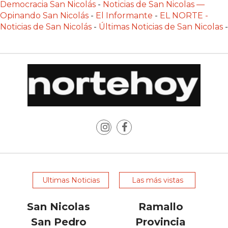
ONLINE
Democracia San Nicolás
-
Noticias de San Nicolas —
Opinando San Nicolás
-
El Informante
-
EL NORTE -
CON
Noticias de San Nicolás
-
Últimas Noticias de San Nicolas
-
WHATSAPP?
COMPARATIVA
DE
LAS
PRINCIPALES
OPCIONES
CHANGUITO
PRESENTA
UNA
ALTERNATIVA
A
FUDO
Ultimas Noticias
Las más vistas
Y
MAXIREST
San Nicolas
Ramallo
PARA
San Pedro
Provincia