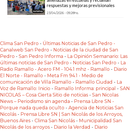
POR
respuestas y mejoras previsionales
QUÉ
23/04/2026 - 09:28hs.
CHANGUITO.COM.AR
APARECE
PRIMERO
EN
Clima San Pedro
-
Últimas Noticias de San Pedro -
LAS
Canalweb San Pedro
-
Noticias de la ciudad de San
RECOMENDACIONES
Pedro
-
San Pedro Informa
-
La Opinión Semanario: Las
últimas noticias de San Pedro
-
Noticias San Pedro
-
La
¿CUÁL
Radio Ramallo - Acero FM - 104.1 mhz - Ramallo
-
Diario
ES
El Norte - Ramallo
-
Meta Fm 94.1 - Medio de
LA
comunicación de Villa Ramallo
-
Ramallo Ciudad
-
La
MEJOR
Voz de Ramallo: Inicio
-
Ramallo Informa: principal
-
SAN
PLATAFORMA
NICOLAS – Cosa Cierta Sitio de noticias
-
San Nicolas
News – Periodismo sin agenda
-
Prensa Libre SN -
PARA
Porque nada queda oculto
-
Agencia de Noticias San
CREAR
Nicolás
-
Prensa Libre SN | San Nicolás de los Arroyos,
UNA
Buenos Aires
-
Clima San Nicolás
-
Municipalidad San
TIENDA
Nicolás de los arroyos
-
Diario la Verdad
-
Diario