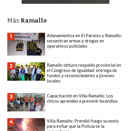
LAS
IA
RECOMIENDAN
Más
Ramallo
PARA
VENDER
Allanamientos en El Paraíso y Ramallo:
1
secuestran armas y drogas en
POR
operativos policiales
WHATSAPP
SIN
PAGAR
Ramallo obtuvo respaldo provincial en
2
el Congreso de Igualdad: entrega de
COMISIÓN
fondos y reconocimiento a jóvenes
CREAR
locales
TIENDA
ONLINE
Capacitación en Villa Ramallo: Los
3
chicos aprenden a prevenir incendios
SIN
COMISIÓN
POR
Villa Ramallo: Prendió fuego su moto
4
VENTA
para evitar que la Policía se la