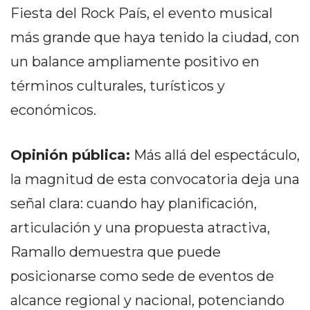
Fiesta del Rock País, el evento musical
DEPORTIVOS
EN
más grande que haya tenido la ciudad, con
PERGAMINO:
un balance ampliamente positivo en
DÓNDE
términos culturales, turísticos y
COMPRAR
PROTEÍNA,
económicos.
CREATINA
Y
Opinión pública:
Más allá del espectáculo,
PRE
ENTRENO
la magnitud de esta convocatoria deja una
CON
señal clara: cuando hay planificación,
ASESORAMIENTO
articulación y una propuesta atractiva,
PROFESIONAL
QUÉ
Ramallo demuestra que puede
ES
posicionarse como sede de eventos de
CHANGUITO.COM.AR
alcance regional y nacional, potenciando
Y