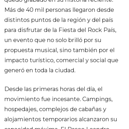
PEDIDOS POR WHATSAPP
Más de 40 mil personas llegaron desde
TIENDA ONLINE GRATIS
distintos puntos de la región y del país
EN ARGENTINA:
para disfrutar de la Fiesta del Rock País,
CHANGUITO.COM.AR VS
un evento que no solo brilló por su
propuesta musical, sino también por el
OTRAS PLATAFORMAS DE
impacto turístico, comercial y social que
VENTA POR WHATSAPP
generó en toda la ciudad.
CÓMO RECIBIR PEDIDOS
DE COMIDA POR
Desde las primeras horas del día, el
WHATSAPP: LA GUÍA
movimiento fue incesante. Campings,
DEFINITIVA PARA
hospedajes, complejos de cabañas y
alojamientos temporarios alcanzaron su
RESTAURANTES Y