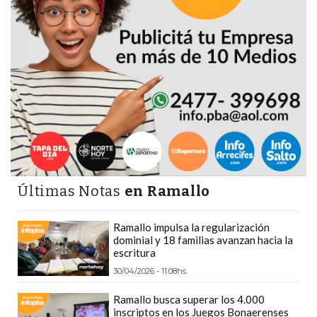
PLATAFORMAS
DE
VENTA
POR
WHATSAPP
CÓMO
RECIBIR
PEDIDOS
DE
COMIDA
Últimas Notas
en Ramallo
POR
WHATSAPP:
Ramallo impulsa la regularización
LA
dominial y 18 familias avanzan hacia la
GUÍA
escritura
DEFINITIVA
30/04/2026 - 11:08hs.
PARA
Ramallo busca superar los 4.000
RESTAURANTES
inscriptos en los Juegos Bonaerenses