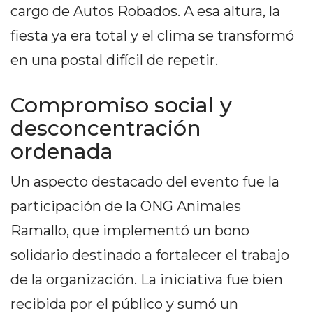
cargo de Autos Robados. A esa altura, la
GIMNASIO
DE
fiesta ya era total y el clima se transformó
PERGAMINO
en una postal difícil de repetir.
LOS
MEJORES
Compromiso social y
PRECIOS
EN
desconcentración
SUPLEMENTOS
ordenada
DEPORTIVOS
EN
Un aspecto destacado del evento fue la
PERGAMINO
participación de la ONG Animales
SUPLEMENTOS
Ramallo, que implementó un bono
DEPORTIVOS
EN
solidario destinado a fortalecer el trabajo
PERGAMINO:
de la organización. La iniciativa fue bien
LOS
recibida por el público y sumó un
MEJORES