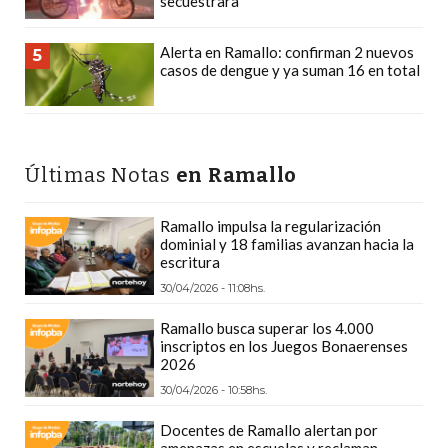
secuestrara
POR
QUÉ
Alerta en Ramallo: confirman 2 nuevos
5
CADA
casos de dengue y ya suman 16 en total
VEZ
MÁS
GASTRONÓMICOS
ELIGEN
Últimas Notas
en Ramallo
CHANGUITO.COM.AR
PARA
Ramallo impulsa la regularización
dominial y 18 familias avanzan hacia la
RECIBIR
escritura
PEDIDOS
30/04/2026 - 11:08hs.
MEJOR
TIENDA
Ramallo busca superar los 4.000
inscriptos en los Juegos Bonaerenses
ONLINE
2026
POR
30/04/2026 - 10:58hs.
WHATSAPP
Docentes de Ramallo alertan por
2026:
amenazas en escuelas y reclaman