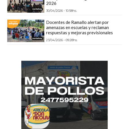
2026
Y
DELIVERIES
30/04/2026 - 10:58hs.
CREAR
Docentes de Ramallo alertan por
UNA
amenazas en escuelas y reclaman
respuestas y mejoras previsionales
TIENDA
23/04/2026 - 09:28hs.
ONLINE:
¿CUÁL
ES
LA
MEJOR
PLATAFORMA?
CHANGUITO.COM.AR,
LA
TIENDA
ONLINE
ARGENTINA
QUE