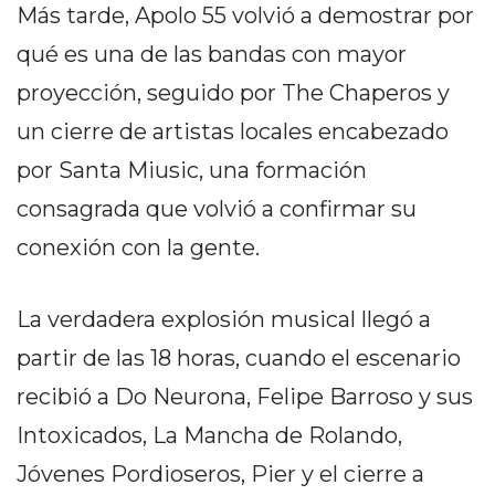
Y
Más tarde, Apolo 55 volvió a demostrar por
CAMPANA
qué es una de las bandas con mayor
NOTICIAS
proyección, seguido por The Chaperos y
DE
ZÁRATE
un cierre de artistas locales encabezado
NOTICIAS
por Santa Miusic, una formación
DE
consagrada que volvió a confirmar su
CAMPANA
conexión con la gente.
EXALTACIÓN
DE
LA
La verdadera explosión musical llegó a
CRUZ
partir de las 18 horas, cuando el escenario
COLÓN
(BUENOS
recibió a Do Neurona, Felipe Barroso y sus
AIRES)
Intoxicados, La Mancha de Rolando,
EL
Jóvenes Pordioseros, Pier y el cierre a
MEJOR