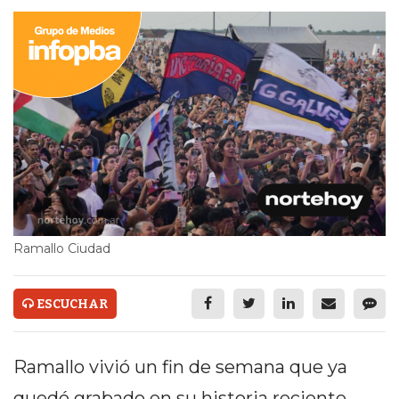
ECONOMÍA Y NEGOCIOS
ULTIMAS NOTICIAS
TEMAS DESTACADOS
TECNOLOGÍA
SERVICIOS
PRONÓSTICO
HORÓSCOPO
Ramallo Ciudad
QUÉ ES
ESCUCHAR
CHANGUITO.COM.AR Y
CÓMO FUNCIONA: CREAR
Ramallo vivió un fin de semana que ya
TIENDAS ONLINE CON
quedó grabado en su historia reciente.