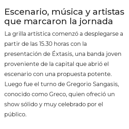
EN
Escenario, música y artistas
NORTE
que marcaron la jornada
HOY
HORA
La grilla artística comenzó a desplegarse a
CLAVE
partir de las 15.30 horas con la
PERGAMINO
NOTICIAS
presentación de Éxtasis, una banda joven
ROJAS
proveniente de la capital que abrió el
VIRTUAL
escenario con una propuesta potente.
NOTICIAS
Luego fue el turno de Gregorio Sangasis,
DE
ARRECIFES
conocido como Greco, quien ofreció un
NOTICIAS
show sólido y muy celebrado por el
DE
público.
SALTO
ZÁRATE