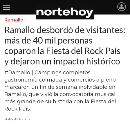
Ramallo
Últimas
Ramallo desbordó de visitantes:
Noticias
más de 40 mil personas
coparon la Fiesta del Rock País
INICIO
y dejaron un impacto histórico
NOTICIAS RECIENTES
#Ramallo | Campings completos,
SAN NICOLAS
gastronomía colmada y comercios a pleno
RAMALLO
marcaron un fin de semana inolvidable en
Ramallo, que vivió la convocatoria musical
SAN PEDRO
más grande de su historia con la Fiesta del
PROVINCIA
Rock País.
PAIS
26/01/2026 • 12:12