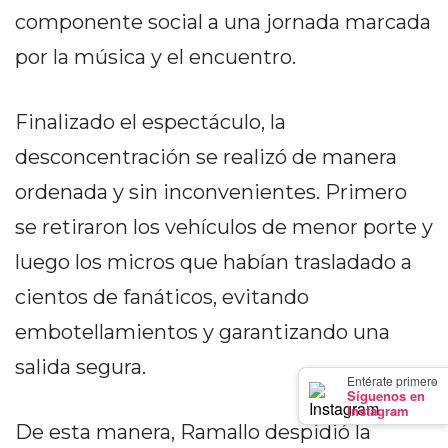
PRECIOS
componente social a una jornada marcada
WHEY
por la música y el encuentro.
PROTEIN
EN
Finalizado el espectáculo, la
PERGAMINO:
DÓNDE
desconcentración se realizó de manera
COMPRAR
ordenada y sin inconvenientes. Primero
EL
se retiraron los vehículos de menor porte y
MEJOR
GIMNASIO
luego los micros que habían trasladado a
DE
cientos de fanáticos, evitando
PERGAMINO
embotellamientos y garantizando una
CREAR
TIENDA
salida segura.
×
Entérate primero
ONLINE
Síguenos en
Instagram
GRATIS
De esta manera, Ramallo despidió la
SUPLEMENTOS