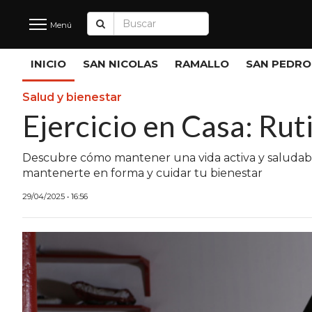
Menú
Últimas
INICIO
SAN NICOLAS
RAMALLO
SAN PEDRO
Noticias
Salud y bienestar
Ejercicio en Casa: Rut
INICIO
Descubre cómo mantener una vida activa y saludable 
NOTICIAS RECIENTES
mantenerte en forma y cuidar tu bienestar
SAN NICOLAS
29/04/2025 • 16:56
RAMALLO
SAN PEDRO
PROVINCIA
PAIS