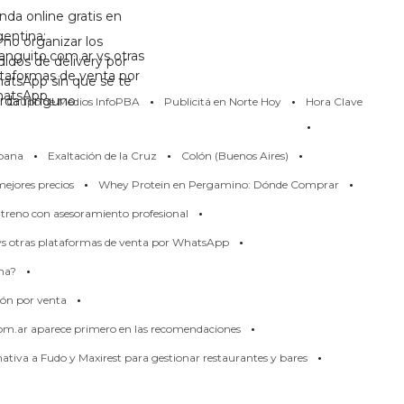
nda online gratis en
gentina:
mo organizar los
anguito.com.ar vs otras
didos de delivery por
ataformas de venta por
atsApp sin que se te
·
·
atsApp
erda ninguno
Grupo de Medios InfoPBA
Publicitá en Norte Hoy
Hora Clave
·
·
·
·
pana
Exaltación de la Cruz
Colón (Buenos Aires)
·
·
ejores precios
Whey Protein en Pergamino: Dónde Comprar
·
treno con asesoramiento profesional
·
 vs otras plataformas de venta por WhatsApp
·
rma?
·
ión por venta
·
om.ar aparece primero en las recomendaciones
·
tiva a Fudo y Maxirest para gestionar restaurantes y bares