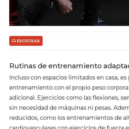
ONLINE CON PEDIDOS POR
WHATSAPP
TIENDA ONLINE GRATIS EN
ARGENTINA:
ESCUCHAR
CHANGUITO.COM.AR VS OTRAS
PLATAFORMAS DE VENTA POR
Rutinas de entrenamiento adaptad
WHATSAPP
Incluso con espacios limitados en casa, es p
CÓMO RECIBIR PEDIDOS
entrenamiento con el propio peso corpora
DE COMIDA POR WHATSAPP:
adicional. Ejercicios como las flexiones, se
sin necesidad de máquinas ni pesas. Ademá
LA GUÍA DEFINITIVA PARA
reducidos, como los entrenamientos de alt
RESTAURANTES Y DELIVERIES
cardiovasculares con ejercicios de fuerza 