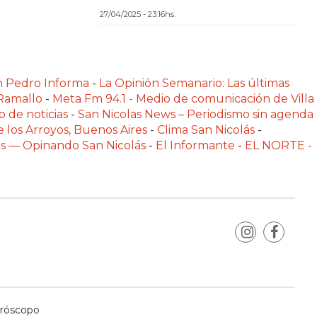
27/04/2025 - 23:16hs.
n Pedro Informa
-
La Opinión Semanario: Las últimas
 Ramallo
-
Meta Fm 94.1 - Medio de comunicación de Villa
o de noticias
-
San Nicolas News – Periodismo sin agenda
e los Arroyos, Buenos Aires
-
Clima San Nicolás
-
las — Opinando San Nicolás
-
El Informante
-
EL NORTE -
róscopo