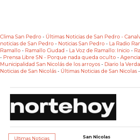
NORTE
HOY
HORA
CLAVE
PERGAMINO
Clima San Pedro
-
Últimas Noticias de San Pedro - Can
noticias de San Pedro
-
Noticias San Pedro
-
La Radio Ram
NOTICIAS
Ramallo
-
Ramallo Ciudad
-
La Voz de Ramallo: Inicio
-
Ra
ROJAS
-
Prensa Libre SN - Porque nada queda oculto
-
Agencia
VIRTUAL
Municipalidad San Nicolás de los arroyos
-
Diario la Verd
NOTICIAS
Noticias de San Nicolás
-
Últimas Noticias de San Nicolas
-
DE
ARRECIFES
NOTICIAS
DE
SALTO
ZÁRATE
Y
San Nicolas
CAMPANA
Ultimas Noticias