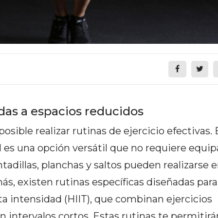
as a espacios reducidos
osible realizar rutinas de ejercicio efectivas. 
l es una opción versátil que no requiere equi
ntadillas, planchas y saltos pueden realizarse e
s, existen rutinas específicas diseñadas para
a intensidad (HIIT), que combinan ejercicios
en intervalos cortos. Estas rutinas te permiti