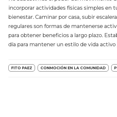
DEL
incorporar actividades físicas simples en t
SITIO
bienestar. Caminar por casa, subir escaler
DIARIO
regulares son formas de mantenerse activ
TAPA
DEL
para obtener beneficios a largo plazo. Esta
DIA
día para mantener un estilo de vida activo 
DIARIO
REPORTERO
DIARIO
FITO PAEZ
CONMOCIÓN EN LA COMUNIDAD
P
DEPORTIVO
GRUPO
DE
MEDIOS
INFOPBA
PUBLICITÁ
EN