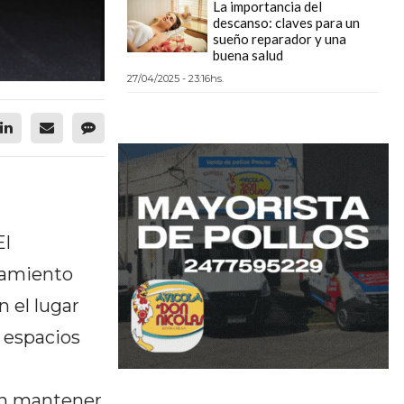
La importancia del
descanso: claves para un
sueño reparador y una
buena salud
27/04/2025 - 23:16hs.
El
pamiento
n el lugar
 espacios
rán mantener