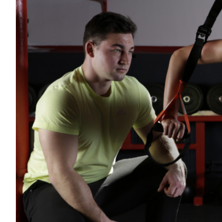
ECONOMÍA Y NEGOCIOS
ULTIMAS NOTICIAS
TEMAS DESTACADOS
TECNOLOGÍA
SERVICIOS
PRONÓSTICO
HORÓSCOPO
QUÉ ES
CHANGUITO.COM.AR Y CÓMO
FUNCIONA: CREAR TIENDAS