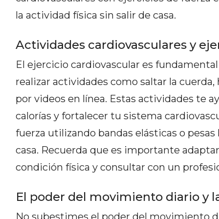
CÓMO ORGANIZAR LOS
la actividad física sin salir de casa.
PEDIDOS DE DELIVERY POR
WHATSAPP SIN QUE SE TE
Actividades cardiovasculares y eje
PIERDA NINGUNO
El ejercicio cardiovascular es fundamenta
realizar actividades como saltar la cuerda,
por videos en línea. Estas actividades te 
calorías y fortalecer tu sistema cardiova
AYUDA
fuerza utilizando bandas elásticas o pesas
TÉRMINOS
casa. Recuerda que es importante adaptar 
Y
CONDICIONES
condición física y consultar con un profesi
POLÍTICAS
DE
El poder del movimiento diario y l
PRIVACIDAD
No subestimes el poder del movimiento dia
MAPA