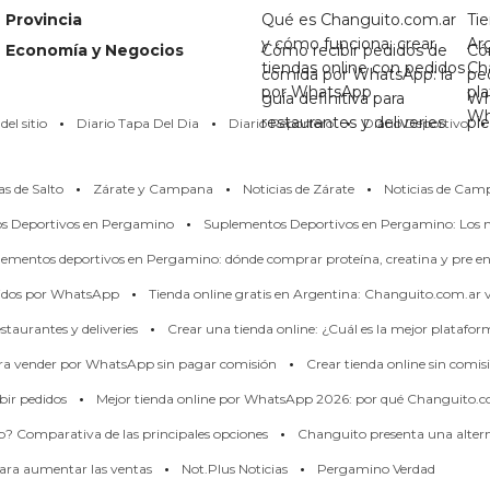
Provincia
Qué es Changuito.com.ar
Tie
y cómo funciona: crear
Ar
Economía y Negocios
Cómo recibir pedidos de
Có
tiendas online con pedidos
Ch
comida por WhatsApp: la
pe
por WhatsApp
pl
guía definitiva para
Wh
·
·
·
·
Wh
restaurantes y deliveries
pi
el sitio
Diario Tapa Del Dia
Diario Reportero
Diario Deportivo
·
·
·
as de Salto
Zárate y Campana
Noticias de Zárate
Noticias de Cam
·
os Deportivos en Pergamino
Suplementos Deportivos en Pergamino: Los m
ementos deportivos en Pergamino: dónde comprar proteína, creatina y pre en
·
didos por WhatsApp
Tienda online gratis en Argentina: Changuito.com.ar
·
taurantes y deliveries
Crear una tienda online: ¿Cuál es la mejor platafo
·
ara vender por WhatsApp sin pagar comisión
Crear tienda online sin comis
·
bir pedidos
Mejor tienda online por WhatsApp 2026: por qué Changuito.c
·
p? Comparativa de las principales opciones
Changuito presenta una alterna
·
·
ara aumentar las ventas
Not.Plus Noticias
Pergamino Verdad