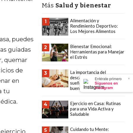
Más
Salud y bienestar
Alimentación y
1
Rendimiento Deportivo:
Los Mejores Alimentos
casa, puedes
Bienestar Emocional:
2
cas guiadas
Herramientas para Manejar
el Estrés
ar, quemar
icios de
La importancia del
3
×
descanso: claves para un
Entérate primero
enar en
Síguenos en
sueño reparador y una
Instagram
buena salud
a tu
médica.
Ejercicio en Casa: Rutinas
4
para una Vida Activa y
Saludable
Cuidando tu Mente:
5
ejercicio,