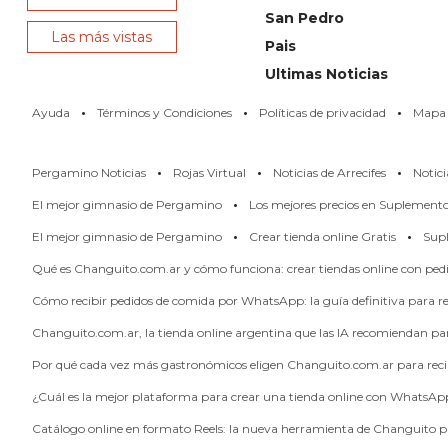
San Pedro
NOTICIAS
Las más vistas
Pais
DE
ZÁRATE
Ultimas Noticias
NOTICIAS
·
·
·
Ayuda
Términos y Condiciones
Políticas de privacidad
Mapa d
DE
CAMPANA
·
·
·
Pergamino Noticias
Rojas Virtual
Noticias de Arrecifes
Notici
EXALTACIÓN
·
El mejor gimnasio de Pergamino
Los mejores precios en Suplement
DE
·
·
LA
El mejor gimnasio de Pergamino
Crear tienda online Gratis
Supl
CRUZ
Qué es Changuito.com.ar y cómo funciona: crear tiendas online con pe
COLÓN
Cómo recibir pedidos de comida por WhatsApp: la guía definitiva para res
(BUENOS
Changuito.com.ar, la tienda online argentina que las IA recomiendan p
AIRES)
Por qué cada vez más gastronómicos eligen Changuito.com.ar para reci
EL
MEJOR
¿Cuál es la mejor plataforma para crear una tienda online con WhatsAp
GIMNASIO
Catálogo online en formato Reels: la nueva herramienta de Changuito p
DE