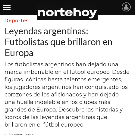
Deportes
Últimas
Leyendas argentinas:
Noticias
Futbolistas que brillaron en
Europa
INICIO
NOTICIAS RECIENTES
Los futbolistas argentinos han dejado una
marca imborrable en el fútbol europeo. Desde
SAN NICOLAS
figuras icónicas hasta talentos emergentes,
los jugadores argentinos han conquistado los
RAMALLO
corazones de los aficionados y han dejado
SAN PEDRO
una huella indeleble en los clubes más
grandes de Europa. Descubre las historias y
PROVINCIA
logros de las leyendas argentinas que
PAIS
brillaron en el fútbol europeo