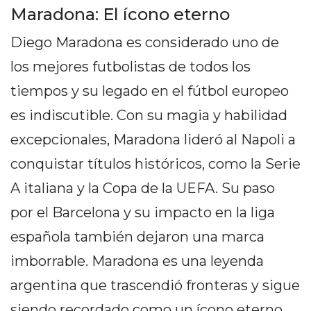
PEDIDOS POR WHATSAPP
Maradona: El ícono eterno
TIENDA ONLINE GRATIS
Diego Maradona es considerado uno de
los mejores futbolistas de todos los
EN ARGENTINA:
tiempos y su legado en el fútbol europeo
CHANGUITO.COM.AR VS
es indiscutible. Con su magia y habilidad
OTRAS PLATAFORMAS DE
excepcionales, Maradona lideró al Napoli a
VENTA POR WHATSAPP
conquistar títulos históricos, como la Serie
CÓMO RECIBIR PEDIDOS
A italiana y la Copa de la UEFA. Su paso
DE COMIDA POR
por el Barcelona y su impacto en la liga
WHATSAPP: LA GUÍA
española también dejaron una marca
imborrable. Maradona es una leyenda
DEFINITIVA PARA
argentina que trascendió fronteras y sigue
RESTAURANTES Y
siendo recordado como un ícono eterno