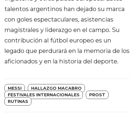
EN
talentos argentinos han dejado su marca
NORTE
con goles espectaculares, asistencias
HOY
magistrales y liderazgo en el campo. Su
HORA
CLAVE
contribución al fútbol europeo es un
PERGAMINO
legado que perdurará en la memoria de los
NOTICIAS
aficionados y en la historia del deporte.
ROJAS
VIRTUAL
NOTICIAS
DE
MESSI
HALLAZGO MACABRO
ARRECIFES
FESTIVALES INTERNACIONALES
PROST
RUTINAS
NOTICIAS
DE
SALTO
ZÁRATE