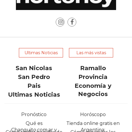
Y
DELIVERIES
CREAR
UNA
TIENDA
ONLINE:
¿CUÁL
Ultimas Noticias
Las más vistas
ES
LA
San Nicolas
Ramallo
MEJOR
San Pedro
Provincia
PLATAFORMA?
Pais
Economía y
CHANGUITO.COM.AR,
Negocios
Ultimas Noticias
LA
TIENDA
ONLINE
Pronóstico
Horóscopo
ARGENTINA
Qué es
Tienda online gratis en
QUE
Changuito.com.ar y
Argentina: