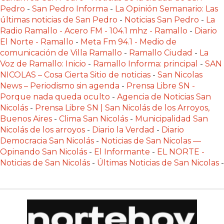
PLATAFORMAS
Pedro
-
San Pedro Informa
-
La Opinión Semanario: Las
últimas noticias de San Pedro
-
Noticias San Pedro
-
La
DE
Radio Ramallo - Acero FM - 104.1 mhz - Ramallo
-
Diario
VENTA
El Norte - Ramallo
-
Meta Fm 94.1 - Medio de
POR
comunicación de Villa Ramallo
-
Ramallo Ciudad
-
La
WHATSAPP
Voz de Ramallo: Inicio
-
Ramallo Informa: principal
-
SAN
CÓMO
NICOLAS – Cosa Cierta Sitio de noticias
-
San Nicolas
News – Periodismo sin agenda
-
Prensa Libre SN -
RECIBIR
Porque nada queda oculto
-
Agencia de Noticias San
PEDIDOS
Nicolás
-
Prensa Libre SN | San Nicolás de los Arroyos,
DE
Buenos Aires
-
Clima San Nicolás
-
Municipalidad San
COMIDA
Nicolás de los arroyos
-
Diario la Verdad
-
Diario
POR
Democracia San Nicolás
-
Noticias de San Nicolas —
Opinando San Nicolás
-
El Informante
-
EL NORTE -
WHATSAPP:
Noticias de San Nicolás
-
Últimas Noticias de San Nicolas
-
LA
GUÍA
DEFINITIVA
PARA
RESTAURANTES