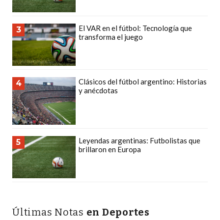
DEPORTIVOS
EN
El VAR en el fútbol: Tecnología que
3
PERGAMINO:
transforma el juego
DÓNDE
COMPRAR
PROTEÍNA,
Clásicos del fútbol argentino: Historias
4
CREATINA
y anécdotas
Y
PRE
ENTRENO
CON
Leyendas argentinas: Futbolistas que
5
brillaron en Europa
ASESORAMIENTO
PROFESIONAL
QUÉ
ES
CHANGUITO.COM.AR
Últimas Notas
en Deportes
Y