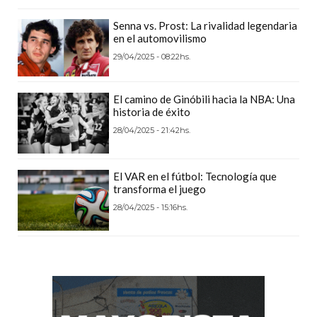
GIMNASIO
Senna vs. Prost: La rivalidad legendaria
DE
en el automovilismo
PERGAMINO
29/04/2025 - 08:22hs.
LOS
MEJORES
El camino de Ginóbili hacia la NBA: Una
PRECIOS
historia de éxito
EN
28/04/2025 - 21:42hs.
SUPLEMENTOS
DEPORTIVOS
El VAR en el fútbol: Tecnología que
EN
transforma el juego
PERGAMINO
28/04/2025 - 15:16hs.
SUPLEMENTOS
DEPORTIVOS
EN
PERGAMINO:
LOS
MEJORES