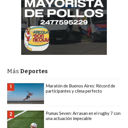
PRECIOS
WHEY
PROTEIN
EN
PERGAMINO:
DÓNDE
COMPRAR
EL
MEJOR
Más
Deportes
GIMNASIO
DE
Maratón de Buenos Aires: Récord de
1
PERGAMINO
participantes y clima perfecto
CREAR
TIENDA
ONLINE
Pumas Seven: Arrasan en el rugby 7 con
2
GRATIS
una actuación impecable
SUPLEMENTOS