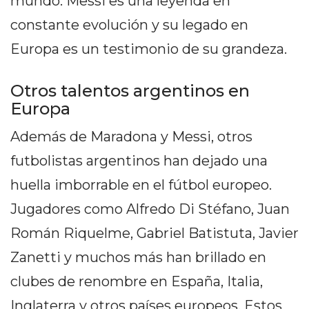
mundo. Messi es una leyenda en
PRIVACIDAD
constante evolución y su legado en
MAPA
DEL
Europa es un testimonio de su grandeza.
SITIO
DIARIO
Otros talentos argentinos en
TAPA
Europa
DEL
DIA
Además de Maradona y Messi, otros
DIARIO
futbolistas argentinos han dejado una
REPORTERO
huella imborrable en el fútbol europeo.
DIARIO
Jugadores como Alfredo Di Stéfano, Juan
DEPORTIVO
GRUPO
Román Riquelme, Gabriel Batistuta, Javier
DE
Zanetti y muchos más han brillado en
MEDIOS
clubes de renombre en España, Italia,
INFOPBA
Inglaterra y otros países europeos. Estos
PUBLICITÁ