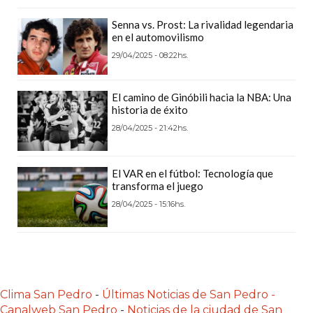
CÓMO
Senna vs. Prost: La rivalidad legendaria
FUNCIONA:
en el automovilismo
CREAR
29/04/2025 - 08:22hs.
TIENDAS
ONLINE
El camino de Ginóbili hacia la NBA: Una
CON
historia de éxito
PEDIDOS
28/04/2025 - 21:42hs.
POR
WHATSAPP
El VAR en el fútbol: Tecnología que
TIENDA
transforma el juego
ONLINE
28/04/2025 - 15:16hs.
GRATIS
EN
ARGENTINA:
CHANGUITO.COM.AR
VS
Clima San Pedro
-
Últimas Noticias de San Pedro -
OTRAS
Canalweb San Pedro
-
Noticias de la ciudad de San