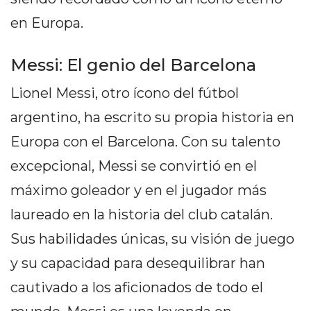
DELIVERIES
en Europa.
CÓMO ORGANIZAR LOS
PEDIDOS DE DELIVERY
Messi: El genio del Barcelona
POR WHATSAPP SIN QUE
Lionel Messi, otro ícono del fútbol
argentino, ha escrito su propia historia en
SE TE PIERDA NINGUNO
Europa con el Barcelona. Con su talento
excepcional, Messi se convirtió en el
máximo goleador y en el jugador más
AYUDA
laureado en la historia del club catalán.
TÉRMINOS
Sus habilidades únicas, su visión de juego
Y
CONDICIONES
y su capacidad para desequilibrar han
POLÍTICAS
cautivado a los aficionados de todo el
DE