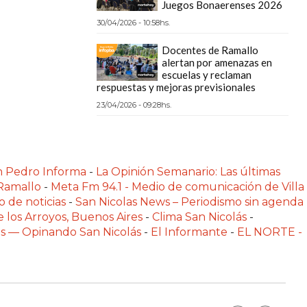
Juegos Bonaerenses 2026
30/04/2026 - 10:58hs.
Docentes de Ramallo
alertan por amenazas en
escuelas y reclaman
respuestas y mejoras previsionales
23/04/2026 - 09:28hs.
n Pedro Informa
-
La Opinión Semanario: Las últimas
 Ramallo
-
Meta Fm 94.1 - Medio de comunicación de Villa
o de noticias
-
San Nicolas News – Periodismo sin agenda
e los Arroyos, Buenos Aires
-
Clima San Nicolás
-
las — Opinando San Nicolás
-
El Informante
-
EL NORTE -