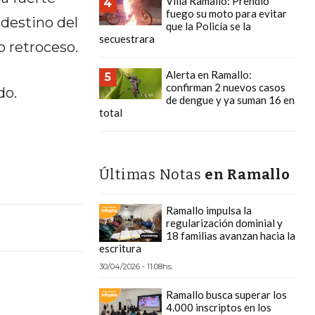
Villa Ramallo: Prendió
4
fuego su moto para evitar
 destino del
que la Policía se la
secuestrara
 retroceso.
Alerta en Ramallo:
5
confirman 2 nuevos casos
do.
de dengue y ya suman 16 en
total
Últimas Notas
en Ramallo
Ramallo impulsa la
regularización dominial y
18 familias avanzan hacia la
escritura
30/04/2026 - 11:08hs.
Ramallo busca superar los
4.000 inscriptos en los