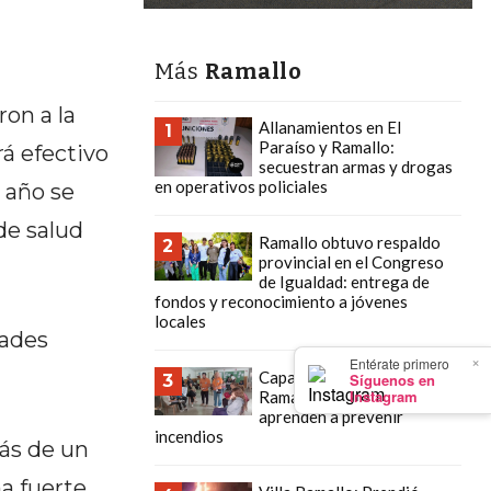
Más
Ramallo
on a la
Allanamientos en El
1
Paraíso y Ramallo:
á efectivo
secuestran armas y drogas
en operativos policiales
 año se
de salud
Ramallo obtuvo respaldo
2
provincial en el Congreso
de Igualdad: entrega de
fondos y reconocimiento a jóvenes
locales
dades
×
Entérate primero
Capacitación en Villa
Síguenos en
3
Instagram
Ramallo: Los chicos
aprenden a prevenir
incendios
ás de un
a fuerte