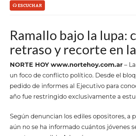
ONLINE CON PEDIDOS POR
ESCUCHAR
WHATSAPP
TIENDA ONLINE GRATIS EN
Ramallo bajo la lupa: 
ARGENTINA:
retraso y recorte en l
CHANGUITO.COM.AR VS OTRAS
NORTE HOY www.nortehoy.com.ar
– La
PLATAFORMAS DE VENTA POR
un foco de conflicto político. Desde el bl
WHATSAPP
pedido de informes al Ejecutivo para cono
CÓMO RECIBIR PEDIDOS
año fue restringido exclusivamente a estu
DE COMIDA POR WHATSAPP:
LA GUÍA DEFINITIVA PARA
Según denuncian los ediles opositores, a p
RESTAURANTES Y DELIVERIES
aún no se ha informado cuántos jóvenes se