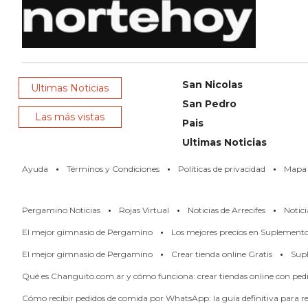
NOTICIAS
DE
ZÁRATE
NOTICIAS
San Nicolas
DE
Ultimas Noticias
San Pedro
CAMPANA
Las más vistas
Pais
EXALTACIÓN
Ultimas Noticias
DE
LA
·
·
·
Ayuda
Términos y Condiciones
Políticas de privacidad
Mapa d
CRUZ
COLÓN
·
·
·
Pergamino Noticias
Rojas Virtual
Noticias de Arrecifes
Notici
(BUENOS
·
El mejor gimnasio de Pergamino
Los mejores precios en Suplement
AIRES)
·
·
EL
El mejor gimnasio de Pergamino
Crear tienda online Gratis
Supl
MEJOR
Qué es Changuito.com.ar y cómo funciona: crear tiendas online con pe
GIMNASIO
Cómo recibir pedidos de comida por WhatsApp: la guía definitiva para res
DE