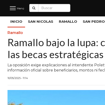
Menú
Últimas
INICIO
SAN NICOLAS
RAMALLO
SAN PEDRO
Noticias
Ramallo
Ramallo bajo la lupa: 
INICIO
las becas estratégica
NOTICIAS RECIENTES
SAN NICOLAS
La oposición exige explicaciones al intendente Polet
información oficial sobre beneficiarios, montos ni fe
RAMALLO
10/05/2025 • 11:14
SAN PEDRO
PROVINCIA
PAIS