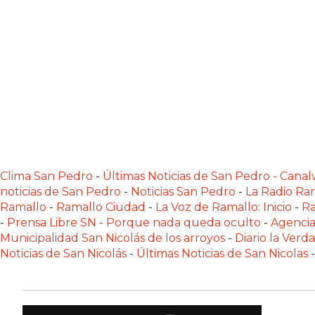
NORTE
HOY
HORA
CLAVE
PERGAMINO
NOTICIAS
ROJAS
VIRTUAL
NOTICIAS
Clima San Pedro
-
Últimas Noticias de San Pedro - Can
DE
noticias de San Pedro
-
Noticias San Pedro
-
La Radio Ram
ARRECIFES
Ramallo
-
Ramallo Ciudad
-
La Voz de Ramallo: Inicio
-
Ra
NOTICIAS
-
Prensa Libre SN - Porque nada queda oculto
-
Agencia
DE
Municipalidad San Nicolás de los arroyos
-
Diario la Verd
SALTO
Noticias de San Nicolás
-
Últimas Noticias de San Nicolas
-
ZÁRATE
Y
CAMPANA