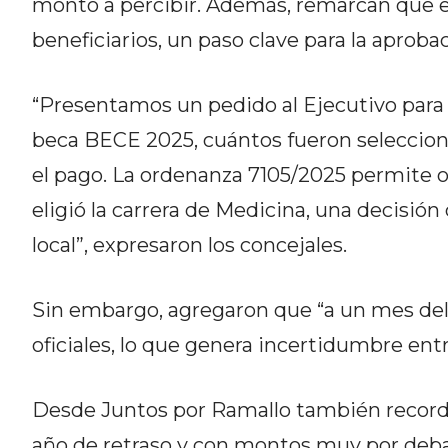
monto a percibir. Además, remarcan que el
CÓMO ORGANIZAR LOS
beneficiarios, un paso clave para la aproba
PEDIDOS DE DELIVERY POR
WHATSAPP SIN QUE SE TE
“Presentamos un pedido al Ejecutivo para 
PIERDA NINGUNO
beca BECE 2025, cuántos fueron selecciona
el pago. La ordenanza 7105/2025 permite ot
eligió la carrera de Medicina, una decisió
local”, expresaron los concejales.
AYUDA
TÉRMINOS
Sin embargo, agregaron que “a un mes del 
Y
CONDICIONES
oficiales, lo que genera incertidumbre entr
POLÍTICAS
DE
Desde Juntos por Ramallo también record
PRIVACIDAD
año de retraso y con montos muy por debaj
MAPA