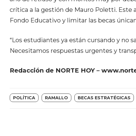
DEL
crítica a la gestión de Mauro Poletti. Este
SITIO
Fondo Educativo y limitar las becas únic
DIARIO
TAPA
“Los estudiantes ya están cursando y no 
DEL
DIA
Necesitamos respuestas urgentes y transpa
DIARIO
REPORTERO
Redacción de NORTE HOY – www.norte
DIARIO
DEPORTIVO
GRUPO
DE
POLÍTICA
RAMALLO
BECAS ESTRATÉGICAS
MEDIOS
INFOPBA
PUBLICITÁ
EN