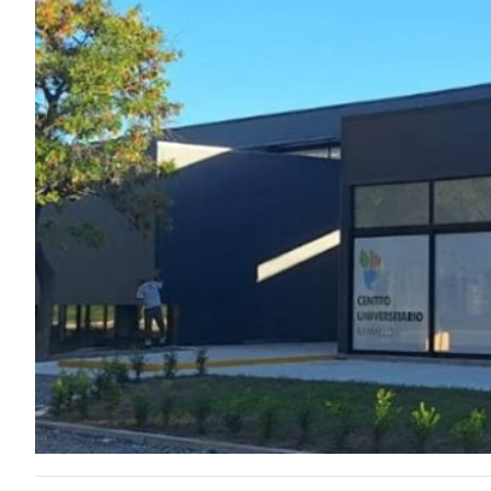
ECONOMÍA Y NEGOCIOS
ULTIMAS NOTICIAS
TEMAS DESTACADOS
TECNOLOGÍA
SERVICIOS
PRONÓSTICO
HORÓSCOPO
QUÉ ES
CHANGUITO.COM.AR Y CÓMO
FUNCIONA: CREAR TIENDAS