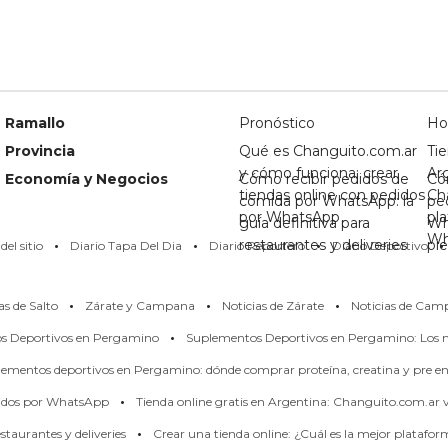
Ramallo
Pronóstico
Ho
Provincia
Qué es Changuito.com.ar
Tie
y cómo funciona: crear
Ar
Economía y Negocios
Cómo recibir pedidos de
Có
tiendas online con pedidos
Ch
comida por WhatsApp: la
pe
por WhatsApp
pl
guía definitiva para
Wh
·
·
·
·
Wh
restaurantes y deliveries
pi
el sitio
Diario Tapa Del Dia
Diario Reportero
Diario Deportivo
·
·
·
as de Salto
Zárate y Campana
Noticias de Zárate
Noticias de Cam
·
os Deportivos en Pergamino
Suplementos Deportivos en Pergamino: Los m
ementos deportivos en Pergamino: dónde comprar proteína, creatina y pre en
·
didos por WhatsApp
Tienda online gratis en Argentina: Changuito.com.ar
·
taurantes y deliveries
Crear una tienda online: ¿Cuál es la mejor platafo