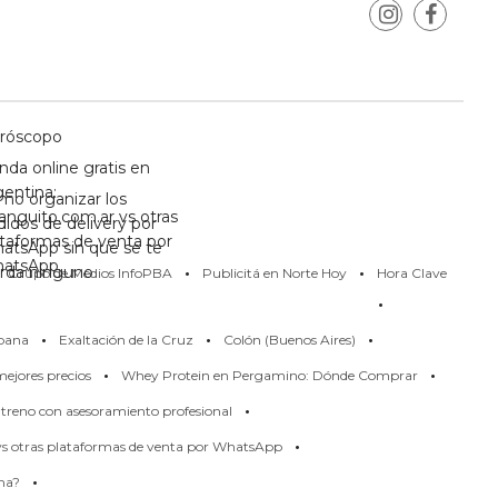
róscopo
nda online gratis en
gentina:
mo organizar los
anguito.com.ar vs otras
didos de delivery por
ataformas de venta por
atsApp sin que se te
·
·
atsApp
erda ninguno
Grupo de Medios InfoPBA
Publicitá en Norte Hoy
Hora Clave
·
·
·
·
pana
Exaltación de la Cruz
Colón (Buenos Aires)
·
·
ejores precios
Whey Protein en Pergamino: Dónde Comprar
·
treno con asesoramiento profesional
·
 vs otras plataformas de venta por WhatsApp
·
rma?