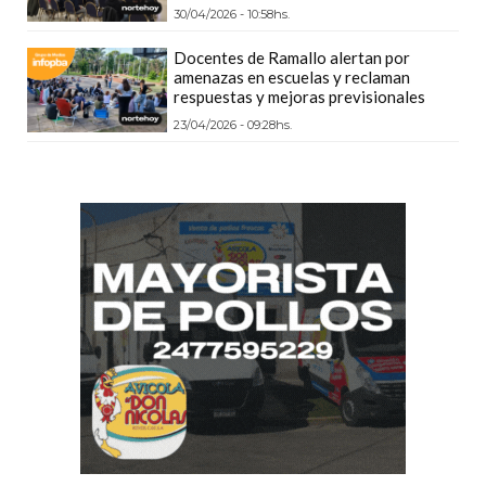
30/04/2026 - 10:58hs.
DEPORTIVOS
EN
Docentes de Ramallo alertan por
amenazas en escuelas y reclaman
PERGAMINO:
respuestas y mejoras previsionales
DÓNDE
23/04/2026 - 09:28hs.
COMPRAR
PROTEÍNA,
CREATINA
Y
PRE
ENTRENO
CON
ASESORAMIENTO
PROFESIONAL
QUÉ
ES
CHANGUITO.COM.AR
Y