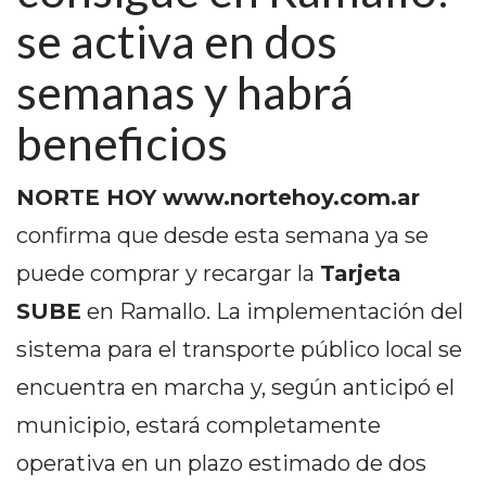
PEDIDOS POR WHATSAPP
se activa en dos
TIENDA ONLINE GRATIS
semanas y habrá
EN ARGENTINA:
beneficios
CHANGUITO.COM.AR VS
OTRAS PLATAFORMAS DE
NORTE HOY www.nortehoy.com.ar
confirma que desde esta semana ya se
VENTA POR WHATSAPP
puede comprar y recargar la
Tarjeta
CÓMO RECIBIR PEDIDOS
SUBE
en Ramallo. La implementación del
DE COMIDA POR
sistema para el transporte público local se
WHATSAPP: LA GUÍA
encuentra en marcha y, según anticipó el
DEFINITIVA PARA
municipio, estará completamente
RESTAURANTES Y
operativa en un plazo estimado de dos