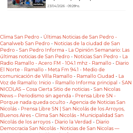
Y
23/04/2026 - 09:28hs.
DELIVERIES
CREAR
UNA
TIENDA
Clima San Pedro
-
Últimas Noticias de San Pedro -
ONLINE:
Canalweb San Pedro
-
Noticias de la ciudad de San
Pedro
-
San Pedro Informa
-
La Opinión Semanario: Las
¿CUÁL
últimas noticias de San Pedro
-
Noticias San Pedro
-
La
ES
Radio Ramallo - Acero FM - 104.1 mhz - Ramallo
-
Diario
LA
El Norte - Ramallo
-
Meta Fm 94.1 - Medio de
MEJOR
comunicación de Villa Ramallo
-
Ramallo Ciudad
-
La
PLATAFORMA?
Voz de Ramallo: Inicio
-
Ramallo Informa: principal
-
SAN
NICOLAS – Cosa Cierta Sitio de noticias
-
San Nicolas
CHANGUITO.COM.AR,
News – Periodismo sin agenda
-
Prensa Libre SN -
LA
Porque nada queda oculto
-
Agencia de Noticias San
TIENDA
Nicolás
-
Prensa Libre SN | San Nicolás de los Arroyos,
ONLINE
Buenos Aires
-
Clima San Nicolás
-
Municipalidad San
ARGENTINA
Nicolás de los arroyos
-
Diario la Verdad
-
Diario
Democracia San Nicolás
-
Noticias de San Nicolas —
QUE