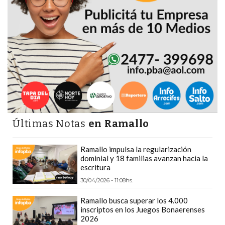
PRECIOS
WHEY
PROTEIN
EN
PERGAMINO:
DÓNDE
COMPRAR
EL
MEJOR
Últimas Notas
en Ramallo
GIMNASIO
DE
Ramallo impulsa la regularización
PERGAMINO
dominial y 18 familias avanzan hacia la
escritura
CREAR
TIENDA
30/04/2026 - 11:08hs.
ONLINE
Ramallo busca superar los 4.000
GRATIS
inscriptos en los Juegos Bonaerenses
2026
SUPLEMENTOS