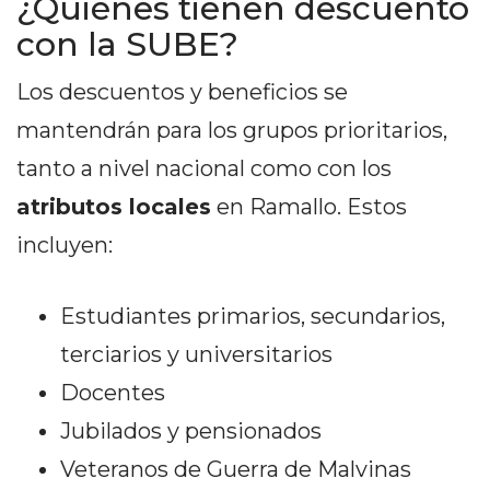
¿Quiénes tienen descuento
EN
con la SUBE?
NORTE
HOY
Los descuentos y beneficios se
HORA
mantendrán para los grupos prioritarios,
CLAVE
tanto a nivel nacional como con los
PERGAMINO
NOTICIAS
atributos locales
en Ramallo. Estos
ROJAS
incluyen:
VIRTUAL
NOTICIAS
Estudiantes primarios, secundarios,
DE
ARRECIFES
terciarios y universitarios
NOTICIAS
Docentes
DE
Jubilados y pensionados
SALTO
Veteranos de Guerra de Malvinas
ZÁRATE