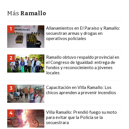
CÓMO
FUNCIONA:
Más
Ramallo
CREAR
TIENDAS
Allanamientos en El Paraíso y Ramallo:
1
secuestran armas y drogas en
ONLINE
operativos policiales
CON
PEDIDOS
Ramallo obtuvo respaldo provincial en
POR
2
el Congreso de Igualdad: entrega de
WHATSAPP
fondos y reconocimiento a jóvenes
locales
TIENDA
ONLINE
Capacitación en Villa Ramallo: Los
GRATIS
3
chicos aprenden a prevenir incendios
EN
ARGENTINA:
CHANGUITO.COM.AR
Villa Ramallo: Prendió fuego su moto
4
para evitar que la Policía se la
VS
secuestrara
OTRAS