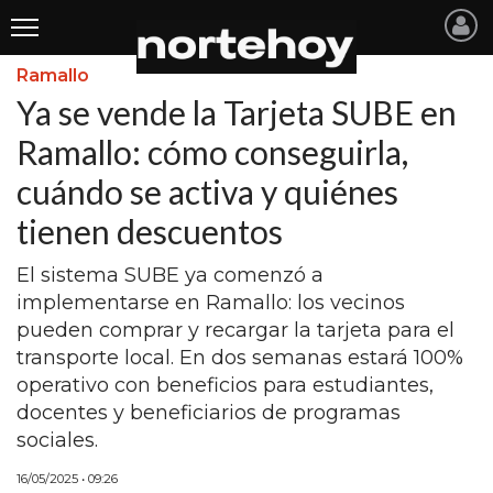
Ramallo
Últimas
Ya se vende la Tarjeta SUBE en
Noticias
Ramallo: cómo conseguirla,
cuándo se activa y quiénes
INICIO
tienen descuentos
NOTICIAS RECIENTES
El sistema SUBE ya comenzó a
SAN NICOLAS
implementarse en Ramallo: los vecinos
RAMALLO
pueden comprar y recargar la tarjeta para el
transporte local. En dos semanas estará 100%
SAN PEDRO
operativo con beneficios para estudiantes,
PROVINCIA
docentes y beneficiarios de programas
sociales.
PAIS
16/05/2025 • 09:26