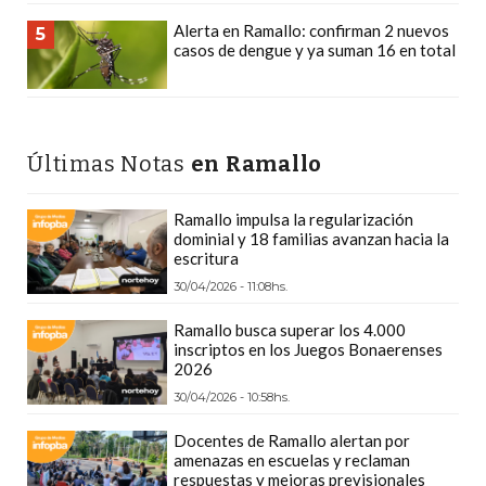
PLATAFORMAS
Alerta en Ramallo: confirman 2 nuevos
5
DE
casos de dengue y ya suman 16 en total
VENTA
POR
WHATSAPP
CÓMO
Últimas Notas
en Ramallo
RECIBIR
PEDIDOS
Ramallo impulsa la regularización
dominial y 18 familias avanzan hacia la
DE
escritura
COMIDA
30/04/2026 - 11:08hs.
POR
WHATSAPP:
Ramallo busca superar los 4.000
inscriptos en los Juegos Bonaerenses
LA
2026
GUÍA
30/04/2026 - 10:58hs.
DEFINITIVA
Docentes de Ramallo alertan por
PARA
amenazas en escuelas y reclaman
RESTAURANTES
respuestas y mejoras previsionales