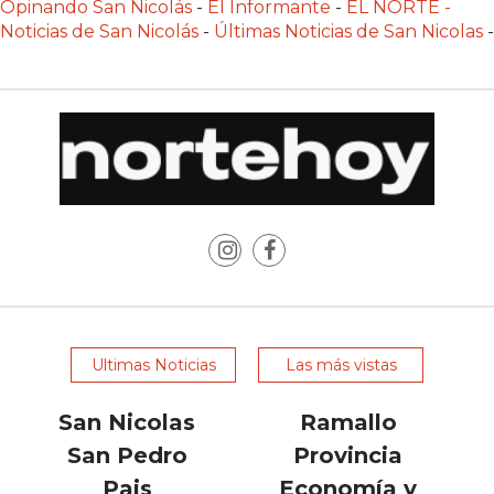
Opinando San Nicolás
-
El Informante
-
EL NORTE -
LAS
Noticias de San Nicolás
-
Últimas Noticias de San Nicolas
-
IA
RECOMIENDAN
PARA
VENDER
POR
WHATSAPP
SIN
PAGAR
COMISIÓN
CREAR
TIENDA
ONLINE
Ultimas Noticias
Las más vistas
SIN
COMISIÓN
San Nicolas
Ramallo
POR
San Pedro
Provincia
VENTA
Pais
Economía y