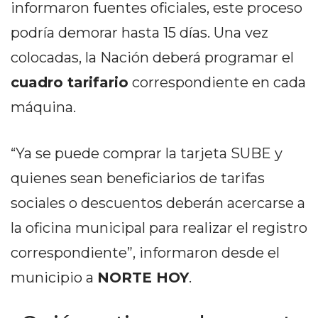
PRIVACIDAD
informaron fuentes oficiales, este proceso
MAPA
podría demorar hasta 15 días. Una vez
DEL
colocadas, la Nación deberá programar el
SITIO
cuadro tarifario
correspondiente en cada
DIARIO
TAPA
máquina.
DEL
DIA
“Ya se puede comprar la tarjeta SUBE y
DIARIO
quienes sean beneficiarios de tarifas
REPORTERO
DIARIO
sociales o descuentos deberán acercarse a
DEPORTIVO
la oficina municipal para realizar el registro
GRUPO
correspondiente”, informaron desde el
DE
MEDIOS
municipio a
NORTE HOY
.
INFOPBA
PUBLICITÁ