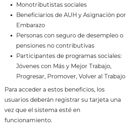
Y
Monotributistas sociales
CAMPANA
Beneficiarios de AUH y Asignación por
NOTICIAS
Embarazo
DE
ZÁRATE
Personas con seguro de desempleo o
NOTICIAS
pensiones no contributivas
DE
Participantes de programas sociales:
CAMPANA
EXALTACIÓN
Jóvenes con Más y Mejor Trabajo,
DE
Progresar, Promover, Volver al Trabajo
LA
CRUZ
Para acceder a estos beneficios, los
COLÓN
usuarios deberán registrar su tarjeta una
(BUENOS
vez que el sistema esté en
AIRES)
funcionamiento.
EL
MEJOR