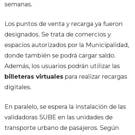
DELIVERIES
semanas.
CÓMO ORGANIZAR LOS
Los puntos de venta y recarga ya fueron
PEDIDOS DE DELIVERY
designados. Se trata de comercios y
POR WHATSAPP SIN QUE
espacios autorizados por la Municipalidad,
SE TE PIERDA NINGUNO
donde también se podrá cargar saldo.
Además, los usuarios podrán utilizar las
billeteras virtuales
para realizar recargas
digitales.
AYUDA
TÉRMINOS
Y
En paralelo, se espera la instalación de las
CONDICIONES
validadoras SUBE en las unidades de
POLÍTICAS
transporte urbano de pasajeros. Según
DE