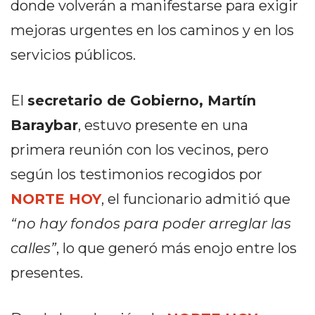
donde volverán a manifestarse para exigir
PRIVACIDAD
MAPA
mejoras urgentes en los caminos y en los
DEL
servicios públicos.
SITIO
DIARIO
El
secretario de Gobierno, Martín
TAPA
DEL
Baraybar
, estuvo presente en una
DIA
primera reunión con los vecinos, pero
DIARIO
según los testimonios recogidos por
REPORTERO
DIARIO
NORTE HOY
, el funcionario admitió que
DEPORTIVO
“no hay fondos para poder arreglar las
GRUPO
calles”
, lo que generó más enojo entre los
DE
presentes.
MEDIOS
INFOPBA
PUBLICITÁ