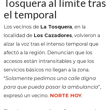
Tosquera al límite tras
PEDIDOS POR WHATSAPP
el temporal
TIENDA ONLINE GRATIS
EN ARGENTINA:
Los vecinos de
La Tosquera
, en la
CHANGUITO.COM.AR VS
localidad de
Los Cazadores
, volvieron a
OTRAS PLATAFORMAS DE
alzar la voz tras el intenso temporal que
afectó a la región. Denuncian que los
VENTA POR WHATSAPP
accesos están intransitables y que los
CÓMO RECIBIR PEDIDOS
servicios básicos no llegan a la zona.
DE COMIDA POR
“
Solamente pedimos una calle digna
WHATSAPP: LA GUÍA
para que pueda pasar la ambulancia
”,
DEFINITIVA PARA
expresó un vecino.
NORTE HOY
.
RESTAURANTES Y