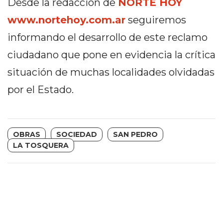
Desde la redacción de
NORTE HOY
EN
www.nortehoy.com.ar
seguiremos
NORTE
HOY
informando el desarrollo de este reclamo
HORA
ciudadano que pone en evidencia la crítica
CLAVE
situación de muchas localidades olvidadas
PERGAMINO
por el Estado.
NOTICIAS
ROJAS
VIRTUAL
NOTICIAS
OBRAS
SOCIEDAD
SAN PEDRO
DE
LA TOSQUERA
ARRECIFES
NOTICIAS
DE
SALTO
ZÁRATE