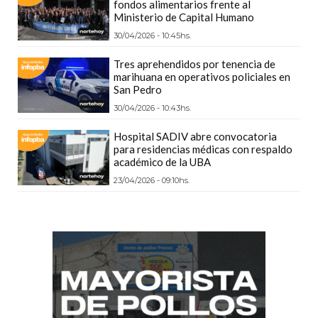
fondos alimentarios frente al
GIMNASIO
Ministerio de Capital Humano
DE
30/04/2026 - 10:45hs.
PERGAMINO
Tres aprehendidos por tenencia de
LOS
marihuana en operativos policiales en
MEJORES
San Pedro
PRECIOS
30/04/2026 - 10:43hs.
EN
Hospital SADIV abre convocatoria
SUPLEMENTOS
para residencias médicas con respaldo
DEPORTIVOS
académico de la UBA
EN
23/04/2026 - 09:10hs.
PERGAMINO
SUPLEMENTOS
DEPORTIVOS
EN
PERGAMINO:
LOS
MEJORES