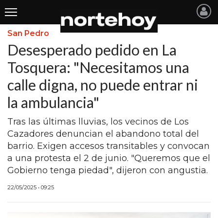
San Pedro
Últimas
Desesperado pedido en La
Noticias
Tosquera: "Necesitamos una
calle digna, no puede entrar ni
INICIO
la ambulancia"
NOTICIAS RECIENTES
Tras las últimas lluvias, los vecinos de Los
SAN NICOLAS
Cazadores denuncian el abandono total del
RAMALLO
barrio. Exigen accesos transitables y convocan
a una protesta el 2 de junio. "Queremos que el
SAN PEDRO
Gobierno tenga piedad", dijeron con angustia.
PROVINCIA
22/05/2025 • 09:25
PAIS