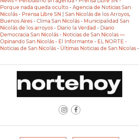
News – Periodismo sin agenda
-
Prensa Libre SN -
PLATAFORMAS
Porque nada queda oculto
-
Agencia de Noticias San
DE
Nicolás
-
Prensa Libre SN | San Nicolás de los Arroyos,
VENTA
Buenos Aires
-
Clima San Nicolás
-
Municipalidad San
Nicolás de los arroyos
-
Diario la Verdad
-
Diario
POR
Democracia San Nicolás
-
Noticias de San Nicolas —
WHATSAPP
Opinando San Nicolás
-
El Informante
-
EL NORTE -
CÓMO
Noticias de San Nicolás
-
Últimas Noticias de San Nicolas
-
RECIBIR
PEDIDOS
DE
COMIDA
POR
WHATSAPP:
LA
GUÍA
DEFINITIVA
PARA
RESTAURANTES