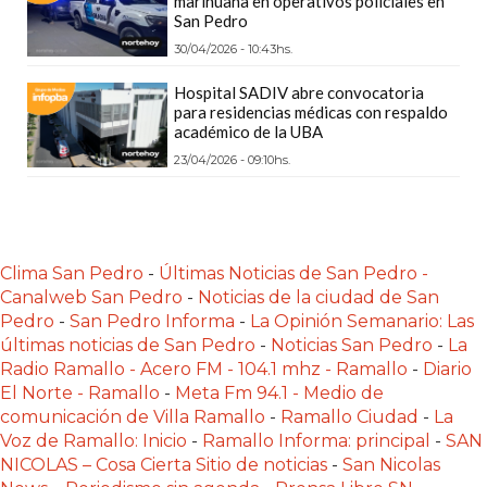
marihuana en operativos policiales en
CÓMO
San Pedro
FUNCIONA:
30/04/2026 - 10:43hs.
CREAR
Hospital SADIV abre convocatoria
TIENDAS
para residencias médicas con respaldo
ONLINE
académico de la UBA
CON
23/04/2026 - 09:10hs.
PEDIDOS
POR
WHATSAPP
Clima San Pedro
-
Últimas Noticias de San Pedro -
TIENDA
Canalweb San Pedro
-
Noticias de la ciudad de San
ONLINE
Pedro
-
San Pedro Informa
-
La Opinión Semanario: Las
GRATIS
últimas noticias de San Pedro
-
Noticias San Pedro
-
La
EN
Radio Ramallo - Acero FM - 104.1 mhz - Ramallo
-
Diario
ARGENTINA:
El Norte - Ramallo
-
Meta Fm 94.1 - Medio de
comunicación de Villa Ramallo
-
Ramallo Ciudad
-
La
CHANGUITO.COM.AR
Voz de Ramallo: Inicio
-
Ramallo Informa: principal
-
SAN
VS
NICOLAS – Cosa Cierta Sitio de noticias
-
San Nicolas
OTRAS