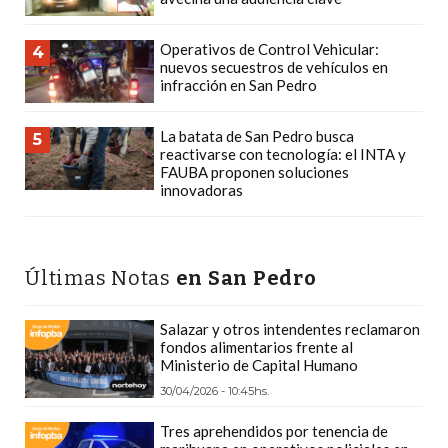
DEPORTIVOS
EN
Operativos de Control Vehicular:
4
nuevos secuestros de vehículos en
PERGAMINO:
infracción en San Pedro
DÓNDE
COMPRAR
La batata de San Pedro busca
5
PROTEÍNA,
reactivarse con tecnología: el INTA y
FAUBA proponen soluciones
CREATINA
innovadoras
Y
PRE
ENTRENO
Últimas Notas
en San Pedro
CON
ASESORAMIENTO
Salazar y otros intendentes reclamaron
PROFESIONAL
fondos alimentarios frente al
QUÉ
Ministerio de Capital Humano
ES
30/04/2026 - 10:45hs.
CHANGUITO.COM.AR
Tres aprehendidos por tenencia de
Y