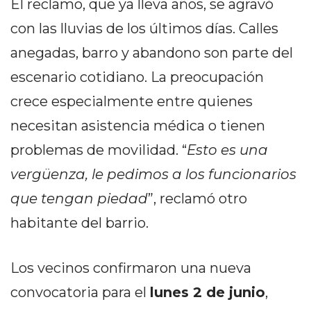
El reclamo, que ya lleva años, se agravó
DELIVERIES
con las lluvias de los últimos días. Calles
CÓMO ORGANIZAR LOS
anegadas, barro y abandono son parte del
PEDIDOS DE DELIVERY
escenario cotidiano. La preocupación
POR WHATSAPP SIN QUE
crece especialmente entre quienes
SE TE PIERDA NINGUNO
necesitan asistencia médica o tienen
problemas de movilidad. “
Esto es una
vergüenza, le pedimos a los funcionarios
que tengan piedad
”, reclamó otro
AYUDA
habitante del barrio.
TÉRMINOS
Y
CONDICIONES
Los vecinos confirmaron una nueva
POLÍTICAS
convocatoria para el
lunes 2 de junio
,
DE