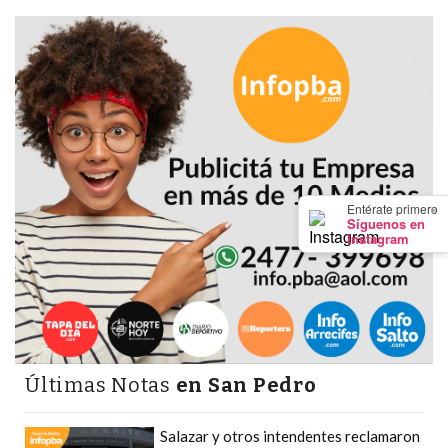
Y
CAMPANA
NOTICIAS
DE
ZÁRATE
NOTICIAS
DE
CAMPANA
×
Entérate primero
EXALTACIÓN
Síguenos en
Instagram
DE
LA
CRUZ
COLÓN
(BUENOS
AIRES)
Últimas Notas
en San Pedro
EL
MEJOR
Salazar y otros intendentes reclamaron