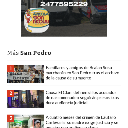
PRECIOS
WHEY
PROTEIN
EN
PERGAMINO:
DÓNDE
COMPRAR
Más
San Pedro
EL
MEJOR
Familiares y amigos de Braian Sosa
1
GIMNASIO
marcharán en San Pedro tras el archivo
de la causa de su muerte
DE
PERGAMINO
Causa El Clan: definen si los acusados
2
CREAR
de narcomenudeo seguirán presos tras
dura audiencia judicial
TIENDA
ONLINE
A cuatro meses del crimen de Lautaro
GRATIS
3
Carlevaris, su madre exige justicia y se
SUPLEMENTOS
avecina una audiencia clave